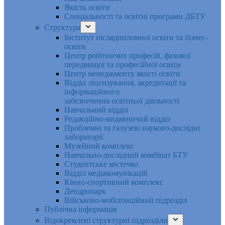
Якість освіти
Спеціальності та освітні програми ДБТУ
Структура
Інститут післядипломної освіти та бізнес-
освіти
Центр робітничих професій, фахової
передвищої та професійної освіти
Центр менеджменту якості освіти
Відділ ліцензування, акредитації та
інформаційного
забезпечення освітньої діяльності
Навчальний відділ
Редакційно-видавничий відділ
Проблемні та галузеві науково-дослідні
лабораторії
Музейний комплекс
Навчально-дослідний комбінат БТУ
Студентське містечко
Відділ медіакомунікацій
Кінно-спортивний комплекс
Дендропарк
Військово-мобілізаційний підрозділ
Публічна інформація
Відокремлені структурні підрозділи