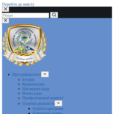
Перейти до вмісту
Немає
результатів
Про університет
Історія
Керівництво
Наглядова рада
Вчена рада
Профспілковий комітет
Освітня діяльність
Освітні програми
Навчальні плани