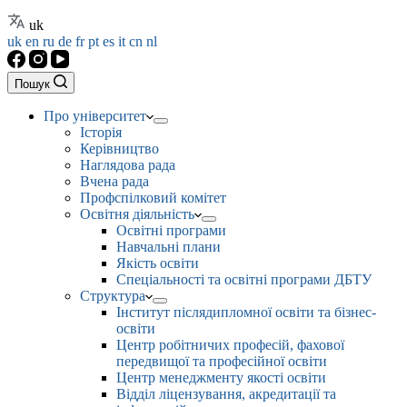
uk
uk
en
ru
de
fr
pt
es
it
cn
nl
Пошук
Про університет
Історія
Керівництво
Наглядова рада
Вчена рада
Профспілковий комітет
Освітня діяльність
Освітні програми
Навчальні плани
Якість освіти
Спеціальності та освітні програми ДБТУ
Структура
Інститут післядипломної освіти та бізнес-
освіти
Центр робітничих професій, фахової
передвищої та професійної освіти
Центр менеджменту якості освіти
Відділ ліцензування, акредитації та