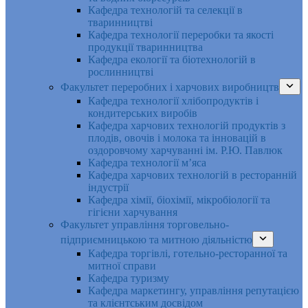
Кафедра технологій та селекції в
тваринництві
Кафедра технології переробки та якості
продукції тваринництва
Кафедра екології та біотехнологій в
рослинництві
Факультет переробних і харчових виробництв
Кафедра технології хлібопродуктів і
кондитерських виробів
Кафедра харчових технологій продуктів з
плодів, овочів і молока та інновацій в
оздоровчому харчуванні ім. Р.Ю. Павлюк
Кафедра технології м’яса
Кафедра харчових технологій в ресторанній
індустрії
Кафедра хімії, біохімії, мікробіології та
гігієни харчування
Факультет управління торговельно-
підприємницькою та митною діяльністю
Кафедра торгівлі, готельно-ресторанної та
митної справи
Кафедра туризму
Кафедра маркетингу, управління репутацією
та клієнтським досвідом