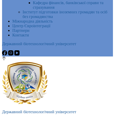
Кафедра фінансів, банківської справи та
страхування
Інститут підготовки іноземних громадян та осіб
без громадянства
Міжнародна діяльність
Центр Євроінтеграції
Партнери
Контакти
Державний біотехнологічний університет
Державний біотехнологічний університет