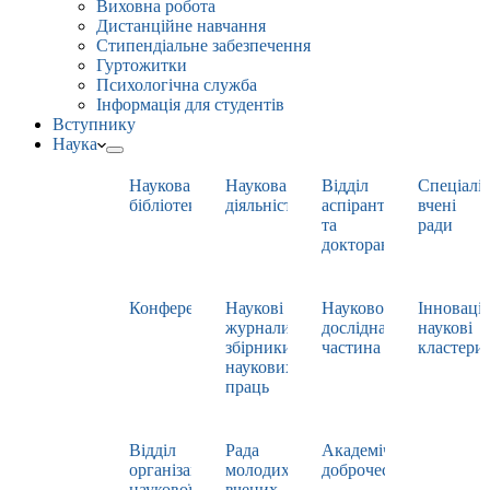
Виховна робота
Дистанційне навчання
Стипендіальне забезпечення
Гуртожитки
Психологічна служба
Інформація для студентів
Вступнику
Наука
Наукова
Наукова
Відділ
Спеціаліз
бібліотека
діяльність
аспірантури
вчені
та
ради
докторантури
Конференції
Наукові
Науково-
Інноваці
журнали,
дослідна
наукові
збірники
частина
кластери
наукових
праць
Відділ
Рада
Академічна
організації
молодих
доброчесність
наукової
вчених