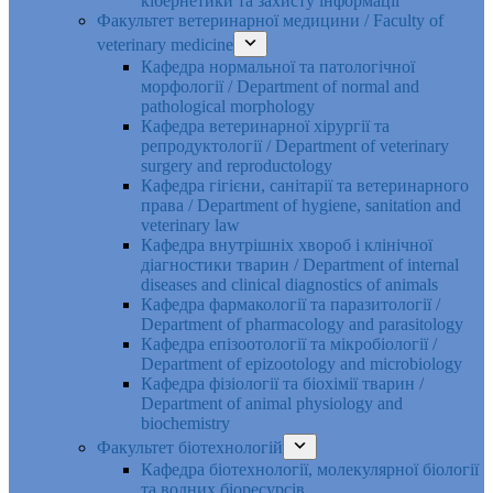
кібернетики та захисту інформації
Факультет ветеринарної медицини / Faculty of
veterinary medicine
Кафедра нормальної та патологічної
морфології / Department of normal and
pathological morphology
Кафедра ветеринарної хірургії та
репродуктології / Department of veterinary
surgery and reproductology
Кафедра гігієни, санітарії та ветеринарного
права / Department of hygiene, sanitation and
veterinary law
Кафедра внутрішніх хвороб і клінічної
діагностики тварин / Department of internal
diseases and clinical diagnostics of animals
Кафедра фармакології та паразитології /
Department of pharmacology and parasitology
Кафедра епізоотології та мікробіології /
Department of epizootology and microbiology
Кафедра фізіології та біохімії тварин /
Department of animal physiology and
biochemistry
Факультет біотехнологій
Кафедра біотехнології, молекулярної біології
та водних біоресурсів