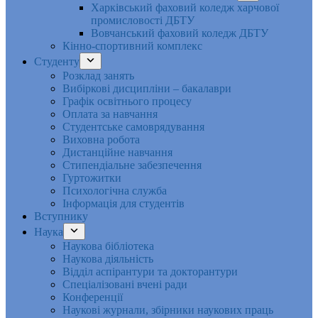
Харківський фаховий коледж харчової
промисловості ДБТУ
Вовчанський фаховий коледж ДБТУ
Кінно-спортивний комплекс
Студенту
Розклад занять
Вибіркові дисципліни – бакалаври
Графік освітнього процесу
Оплата за навчання
Студентське самоврядування
Виховна робота
Дистанційне навчання
Стипендіальне забезпечення
Гуртожитки
Психологічна служба
Інформація для студентів
Вступнику
Наука
Наукова бібліотека
Наукова діяльність
Відділ аспірантури та докторантури
Спеціалізовані вчені ради
Конференції
Наукові журнали, збірники наукових праць