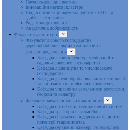
Науково-дослідна частина
Інноваційні наукові кластери
Відділ організації наукової роботи з НПП та
здобувачами освіти
Рада молодих вчених
Академічна доброчесність
Факультети, інститути
Факультет лісового господарства,
деревооброблювальних технологій та
землевпорядкування
Кафедра лісових культур, меліорацій та
садово-паркового господарства
Кафедра лісівництва та мисливського
господарства
Кафедра деревооброблювальних технологій
та системотехніки лісового комплексу
Кафедра управління земельними ресурсами,
геодезії та кадастру
Факультет мехатроніки та інжинірингу
Кафедра оптимізації технологічних систем
Кафедра тракторів і автомобілів
Кафедра сільськогосподарських машин та
інженерії тваринництва
Кафедра cервісної інженерії та технології