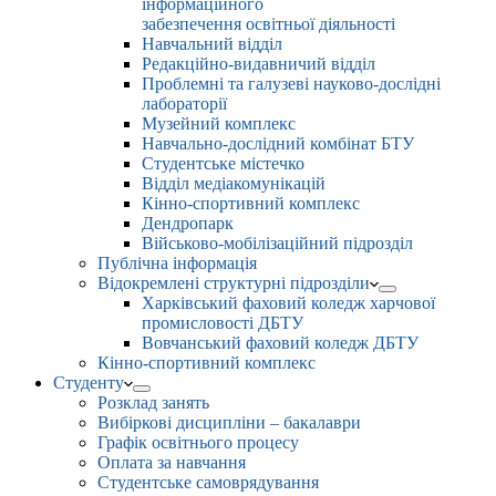
інформаційного
забезпечення освітньої діяльності
Навчальний відділ
Редакційно-видавничий відділ
Проблемні та галузеві науково-дослідні
лабораторії
Музейний комплекс
Навчально-дослідний комбінат БТУ
Студентське містечко
Відділ медіакомунікацій
Кінно-спортивний комплекс
Дендропарк
Військово-мобілізаційний підрозділ
Публічна інформація
Відокремлені структурні підрозділи
Харківський фаховий коледж харчової
промисловості ДБТУ
Вовчанський фаховий коледж ДБТУ
Кінно-спортивний комплекс
Студенту
Розклад занять
Вибіркові дисципліни – бакалаври
Графік освітнього процесу
Оплата за навчання
Студентське самоврядування