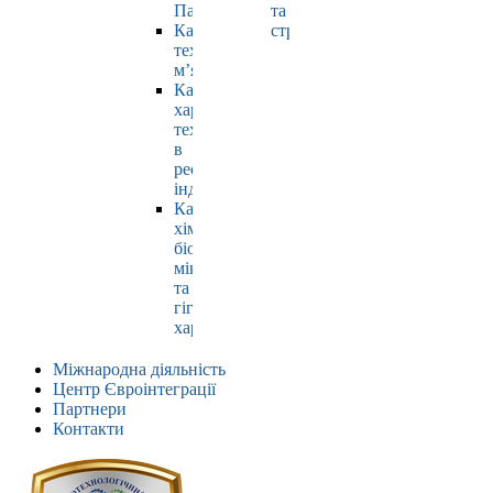
Павлюк
та
Кафедра
страхування
технології
м’яса
Кафедра
харчових
технологій
в
ресторанній
індустрії
Кафедра
хімії,
біохімії,
мікробіології
та
гігієни
харчування
Міжнародна діяльність
Центр Євроінтеграції
Партнери
Контакти