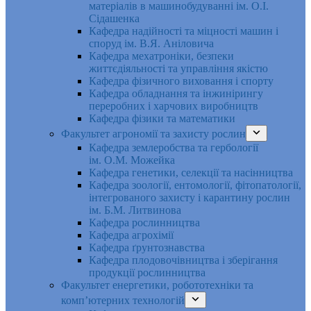
матеріалів в машинобудуванні ім. О.І.
Сідашенка
Кафедра надійності та міцності машин і
споруд ім. В.Я. Аніловича
Кафедра мехатроніки, безпеки
життєдіяльності та управління якістю
Кафедра фізичного виховання і спорту
Кафедра обладнання та інжинірингу
переробних і харчових виробництв
Кафедра фізики та математики
Факультет агрономії та захисту рослин
Кафедра землеробства та гербології
ім. О.М. Можейка
Кафедра генетики, селекції та насінництва
Кафедра зоології, ентомології, фітопатології,
інтегрованого захисту і карантину рослин
ім. Б.М. Литвинова
Кафедра рослинництва
Кафедра агрохімії
Кафедра ґрунтознавства
Кафедра плодовочівництва і зберігання
продукції рослинництва
Факультет енергетики, робототехніки та
комп’ютерних технологій