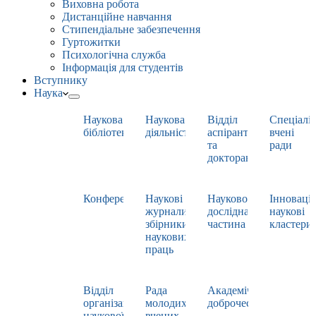
Виховна робота
Дистанційне навчання
Стипендіальне забезпечення
Гуртожитки
Психологічна служба
Інформація для студентів
Вступнику
Наука
Наукова
Наукова
Відділ
Спеціаліз
бібліотека
діяльність
аспірантури
вчені
та
ради
докторантури
Конференції
Наукові
Науково-
Інноваці
журнали,
дослідна
наукові
збірники
частина
кластери
наукових
праць
Відділ
Рада
Академічна
організації
молодих
доброчесність
наукової
вчених