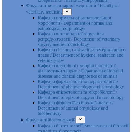
кібернетики та захисту інформації
Факультет ветеринарної медицини / Faculty of
veterinary medicine
Кафедра нормальної та патологічної
морфології / Department of normal and
pathological morphology
Кафедра ветеринарної хірургії та
репродуктології / Department of veterinary
surgery and reproductology
Кафедра гігієни, санітарії та ветеринарного
права / Department of hygiene, sanitation and
veterinary law
Кафедра внутрішніх хвороб і клінічної
діагностики тварин / Department of internal
diseases and clinical diagnostics of animals
Кафедра фармакології та паразитології /
Department of pharmacology and parasitology
Кафедра епізоотології та мікробіології /
Department of epizootology and microbiology
Кафедра фізіології та біохімії тварин /
Department of animal physiology and
biochemistry
Факультет біотехнологій
Кафедра біотехнології, молекулярної біології
та водних біоресурсів