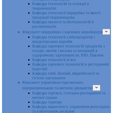
Кафедра технологій та селекції в
тваринництві
Кафедра технології переробки та якості
продукції тваринництва
Кафедра екології та біотехнологій в
рослинництві
Факультет переробних і харчових виробництв
Кафедра технології хлібопродуктів і
кондитерських виробів
Кафедра харчових технологій продуктів з
плодів, овочів і молока та інновацій в
оздоровчому харчуванні ім. Р.Ю. Павлюк
Кафедра технології м’яса
Кафедра харчових технологій в ресторанній
індустрії
Кафедра хімії, біохімії, мікробіології та
гігієни харчування
Факультет управління торговельно-
підприємницькою та митною діяльністю
Кафедра торгівлі, готельно-ресторанної та
митної справи
Кафедра туризму
Кафедра маркетингу, управління репутацією
та клієнтським досвідом