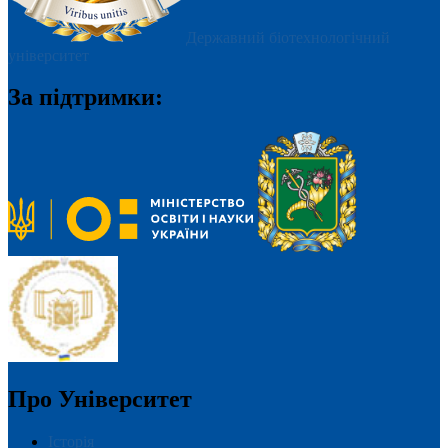
засвідчення гербовою печаткою – до 4 діб, відправлення
довідок студентам – 1 доба).
Державний біотехнологічний
університет
За підтримки:
Про Університет
Історія