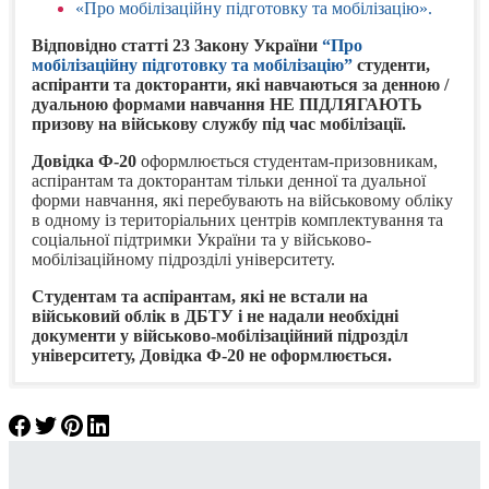
«Про мобілізаційну підготовку та мобілізацію».
Відповідно статті 23 Закону України
“Про
мобілізаційну підготовку та мобілізацію”
студенти,
аспіранти та докторанти, які навчаються за денною /
дуальною формами навчання НЕ ПІДЛЯГАЮТЬ
призову на військову службу під час мобілізації.
Довідка Ф-20
оформлюється студентам-призовникам,
аспірантам та докторантам тільки денної та дуальної
форми навчання, які перебувають на військовому обліку
в одному із територіальних центрів комплектування та
соціальної підтримки України та у військово-
мобілізаційному підрозділі університету.
Студентам та аспірантам, які не встали на
військовий облік в ДБТУ і не надали необхідні
документи у військово-мобілізаційний підрозділ
університету, Довідка Ф-20 не оформлюється.
ПЛАХОТІНА Ганна Вікторівна
Порядок постановки на військовий облік
Завдання військово-мобілізаційного підрозділу:
Згідно з
Абітурієнти, які є призовниками та
ПРАВИЛАМИ військового обліку
Посада:
т.в.о. начальника підрозділу
студентів та аспірантів і замовлення довідки
призовників, військовозобов’язаних та резервістів
військовозобов’язаними, мають надати для перевірки у
,
Контактна інформація:
додаток 20
призовники,
військово-мобілізаційний підрозділ ДБТУ військово-
військовозобов’язані
та резервісти повинні
ведення персонального обліку призовників і
📩 vmv215@ukr.net
перебувати на військовому обліку за місцем роботи
обліковий документ (посвідчення про припису до
військовозобов’язаних, який передбачає облік
Студенти факультетів: