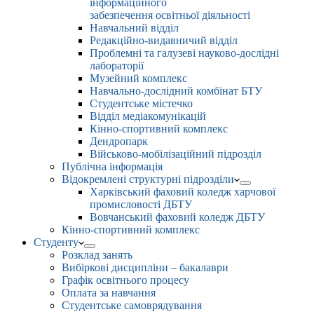
інформаційного
забезпечення освітньої діяльності
Навчальний відділ
Редакційно-видавничий відділ
Проблемні та галузеві науково-дослідні
лабораторії
Музейний комплекс
Навчально-дослідний комбінат БТУ
Студентське містечко
Відділ медіакомунікацій
Кінно-спортивний комплекс
Дендропарк
Військово-мобілізаційний підрозділ
Публічна інформація
Відокремлені структурні підрозділи
Харківський фаховий коледж харчової
промисловості ДБТУ
Вовчанський фаховий коледж ДБТУ
Кінно-спортивний комплекс
Студенту
Розклад занять
Вибіркові дисципліни – бакалаври
Графік освітнього процесу
Оплата за навчання
Студентське самоврядування