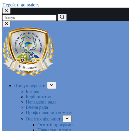
Перейти до вмісту
Немає
результатів
Про університет
Історія
Керівництво
Наглядова рада
Вчена рада
Профспілковий комітет
Освітня діяльність
Освітні програми
Навчальні плани