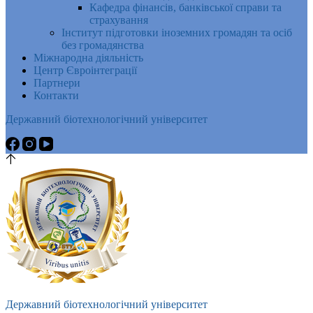
Кафедра фінансів, банківської справи та
страхування
Інститут підготовки іноземних громадян та осіб
без громадянства
Міжнародна діяльність
Центр Євроінтеграції
Партнери
Контакти
Державний біотехнологічний університет
Державний біотехнологічний університет