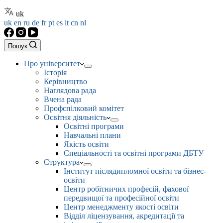
uk
uk
en
ru
de
fr
pt
es
it
cn
nl
Пошук
Про університет
Історія
Керівництво
Наглядова рада
Вчена рада
Профспілковий комітет
Освітня діяльність
Освітні програми
Навчальні плани
Якість освіти
Спеціальності та освітні програми ДБТУ
Структура
Інститут післядипломної освіти та бізнес-
освіти
Центр робітничих професій, фахової
передвищої та професійної освіти
Центр менеджменту якості освіти
Відділ ліцензування, акредитації та