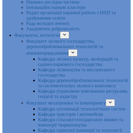
Науково-дослідна частина
Інноваційні наукові кластери
Відділ організації наукової роботи з НПП та
здобувачами освіти
Рада молодих вчених
Академічна доброчесність
Факультети, інститути
Факультет лісового господарства,
деревооброблювальних технологій та
землевпорядкування
Кафедра лісових культур, меліорацій та
садово-паркового господарства
Кафедра лісівництва та мисливського
господарства
Кафедра деревооброблювальних технологій
та системотехніки лісового комплексу
Кафедра управління земельними ресурсами,
геодезії та кадастру
Факультет мехатроніки та інжинірингу
Кафедра оптимізації технологічних систем
Кафедра тракторів і автомобілів
Кафедра сільськогосподарських машин та
інженерії тваринництва
Кафедра cервісної інженерії та технології