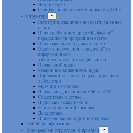
Якість освіти
Спеціальності та освітні програми ДБТУ
Структура
Інститут післядипломної освіти та бізнес-
освіти
Центр робітничих професій, фахової
передвищої та професійної освіти
Центр менеджменту якості освіти
Відділ ліцензування, акредитації та
інформаційного
забезпечення освітньої діяльності
Навчальний відділ
Редакційно-видавничий відділ
Проблемні та галузеві науково-дослідні
лабораторії
Музейний комплекс
Навчально-дослідний комбінат БТУ
Студентське містечко
Відділ медіакомунікацій
Кінно-спортивний комплекс
Дендропарк
Військово-мобілізаційний підрозділ
Публічна інформація
Відокремлені структурні підрозділи