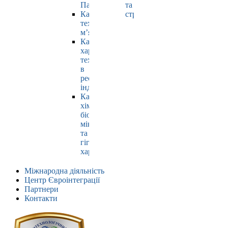
Павлюк
та
Кафедра
страхування
технології
м’яса
Кафедра
харчових
технологій
в
ресторанній
індустрії
Кафедра
хімії,
біохімії,
мікробіології
та
гігієни
харчування
Міжнародна діяльність
Центр Євроінтеграції
Партнери
Контакти