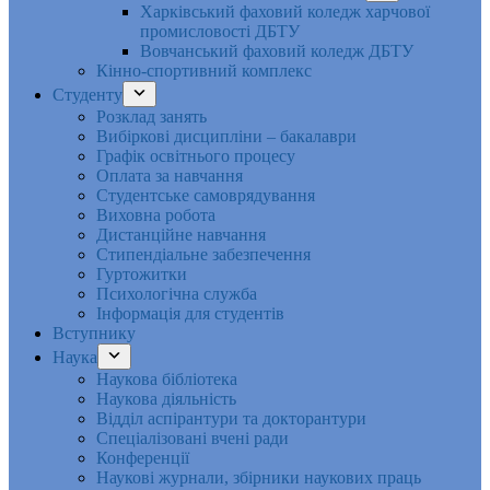
Харківський фаховий коледж харчової
промисловості ДБТУ
Вовчанський фаховий коледж ДБТУ
Кінно-спортивний комплекс
Студенту
Розклад занять
Вибіркові дисципліни – бакалаври
Графік освітнього процесу
Оплата за навчання
Студентське самоврядування
Виховна робота
Дистанційне навчання
Стипендіальне забезпечення
Гуртожитки
Психологічна служба
Інформація для студентів
Вступнику
Наука
Наукова бібліотека
Наукова діяльність
Відділ аспірантури та докторантури
Спеціалізовані вчені ради
Конференції
Наукові журнали, збірники наукових праць