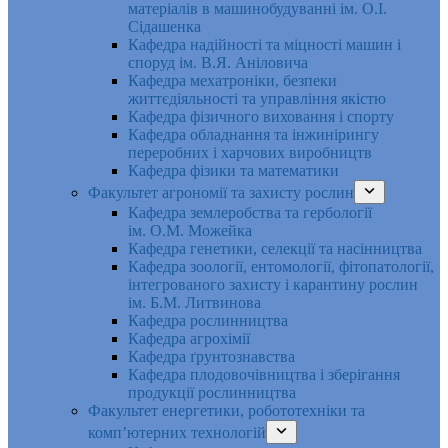
матеріалів в машинобудуванні ім. О.І.
Сідашенка
Кафедра надійності та міцності машин і
споруд ім. В.Я. Аніловича
Кафедра мехатроніки, безпеки
життєдіяльності та управління якістю
Кафедра фізичного виховання і спорту
Кафедра обладнання та інжинірингу
переробних і харчових виробництв
Кафедра фізики та математики
Факультет агрономії та захисту рослин
Кафедра землеробства та гербології
ім. О.М. Можейка
Кафедра генетики, селекції та насінництва
Кафедра зоології, ентомології, фітопатології,
інтегрованого захисту і карантину рослин
ім. Б.М. Литвинова
Кафедра рослинництва
Кафедра агрохімії
Кафедра ґрунтознавства
Кафедра плодовочівництва і зберігання
продукції рослинництва
Факультет енергетики, робототехніки та
комп’ютерних технологій