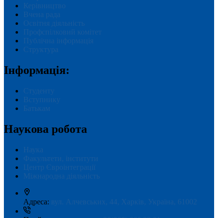
Керівництво
Вчена рада
Освітня діяльність
Профспілковий комітет
Публічна інформація
Структура
Інформація:
Студенту
Вступнику
Батькам
Наукова робота
Наука
Факультети, інститути
Центр Євроінтеграції
Міжнародна діяльність
Адреса:
вул. Алчевських, 44, Харків, Україна, 61002