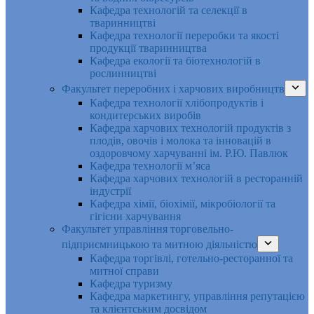
Кафедра технологій та селекції в
тваринництві
Кафедра технології переробки та якості
продукції тваринництва
Кафедра екології та біотехнологій в
рослинництві
Факультет переробних і харчових виробництв
Кафедра технології хлібопродуктів і
кондитерських виробів
Кафедра харчових технологій продуктів з
плодів, овочів і молока та інновацій в
оздоровчому харчуванні ім. Р.Ю. Павлюк
Кафедра технології м’яса
Кафедра харчових технологій в ресторанній
індустрії
Кафедра хімії, біохімії, мікробіології та
гігієни харчування
Факультет управління торговельно-
підприємницькою та митною діяльністю
Кафедра торгівлі, готельно-ресторанної та
митної справи
Кафедра туризму
Кафедра маркетингу, управління репутацією
та клієнтським досвідом