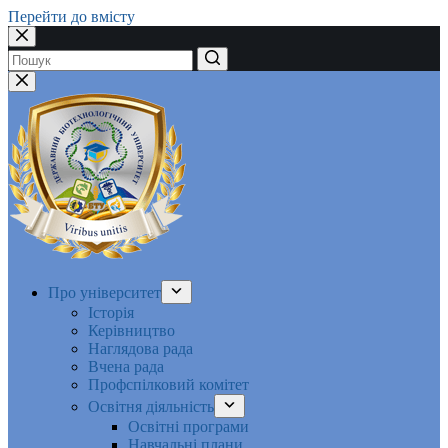
Перейти до вмісту
Немає
результатів
Про університет
Історія
Керівництво
Наглядова рада
Вчена рада
Профспілковий комітет
Освітня діяльність
Освітні програми
Навчальні плани