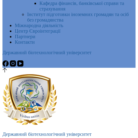
Кафедра фінансів, банківської справи та
страхування
Інститут підготовки іноземних громадян та осіб
без громадянства
Міжнародна діяльність
Центр Євроінтеграції
Партнери
Контакти
Державний біотехнологічний університет
Державний біотехнологічний університет