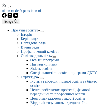
uk
uk
en
ru
de
fr
pt
es
it
cn
nl
Пошук
Про університет
Історія
Керівництво
Наглядова рада
Вчена рада
Профспілковий комітет
Освітня діяльність
Освітні програми
Навчальні плани
Якість освіти
Спеціальності та освітні програми ДБТУ
Структура
Інститут післядипломної освіти та бізнес-
освіти
Центр робітничих професій, фахової
передвищої та професійної освіти
Центр менеджменту якості освіти
Відділ ліцензування, акредитації та