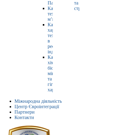
Павлюк
та
Кафедра
страхування
технології
м’яса
Кафедра
харчових
технологій
в
ресторанній
індустрії
Кафедра
хімії,
біохімії,
мікробіології
та
гігієни
харчування
Міжнародна діяльність
Центр Євроінтеграції
Партнери
Контакти