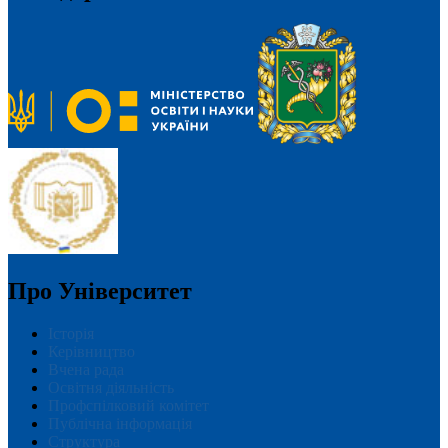
Про Університет
Історія
Керівництво
Вчена рада
Освітня діяльність
Профспілковий комітет
Публічна інформація
Структура