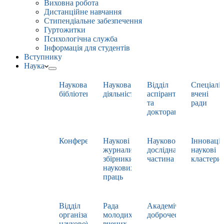
Виховна робота
Дистанційне навчання
Стипендіальне забезпечення
Гуртожитки
Психологічна служба
Інформація для студентів
Вступнику
Наука
Наукова
Наукова
Відділ
Спеціаліз
бібліотека
діяльність
аспірантури
вчені
та
ради
докторантури
Конференції
Наукові
Науково-
Інноваці
журнали,
дослідна
наукові
збірники
частина
кластери
наукових
праць
Відділ
Рада
Академічна
організації
молодих
доброчесність
наукової
вчених