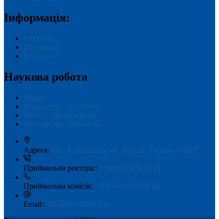
Інформація:
Студенту
Вступнику
Батькам
Наукова робота
Наука
Факультети, інститути
Центр Євроінтеграції
Міжнародна діяльність
Адреса:
вул. Алчевських, 44, Харків, Україна, 61002
Приймальна ректора::
+38(068) 660 32 81
Приймальна комісія::
+38( 050) 050 40 44
Email::
info@btu.kharkiv.ua