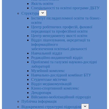
Якість освіти
Спеціальності та освітні програми ДБТУ
Структура
Інститут післядипломної освіти та бізнес-
освіти
Центр робітничих професій, фахової
передвищої та професійної освіти
Центр менеджменту якості освіти
Відділ ліцензування, акредитації та
інформаційного
забезпечення освітньої діяльності
Навчальний відділ
Редакційно-видавничий відділ
Проблемні та галузеві науково-дослідні
лабораторії
Музейний комплекс
Навчально-дослідний комбінат БТУ
Студентське містечко
Відділ медіакомунікацій
Кінно-спортивний комплекс
Дендропарк
Військово-мобілізаційний підрозділ
Публічна інформація
Відокремлені структурні підрозділи