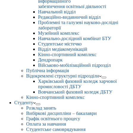
інформаційного
забезпечення освітньої діяльності
Навчальний відділ
Редакційно-видавничий відділ
Проблемні та галузеві науково-дослідні
лабораторії
Музейний комплекс
Навчально-дослідний комбінат БТУ
Студентське містечко
Відділ медіакомунікацій
Кінно-спортивний комплекс
Дендропарк
Військово-мобілізаційний підрозділ
Публічна інформація
Відокремлені структурні підрозділи
Харківський фаховий коледж харчової
промисловості ДБТУ
Вовчанський фаховий коледж ДБТУ
Кінно-спортивний комплекс
Студенту
Розклад занять
Вибіркові дисципліни – бакалаври
Графік освітнього процесу
Оплата за навчання
Студентське самоврядування