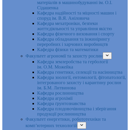
матеріалів в машинобудуванні ім. О.І.
Сідашенка
Кафедра надійності та міцності машин і
споруд ім. В.Я. Аніловича
Кафедра мехатроніки, безпеки
життєдіяльності та управління якістю
Кафедра фізичного виховання і спорту
Кафедра обладнання та інжинірингу
переробних і харчових виробництв
Кафедра фізики та математики
Факультет агрономії та захисту рослин
Кафедра землеробства та гербології
ім. О.М. Можейка
Кафедра генетики, селекції та насінництва
Кафедра зоології, ентомології, фітопатології,
інтегрованого захисту і карантину рослин
ім. Б.М. Литвинова
Кафедра рослинництва
Кафедра агрохімії
Кафедра ґрунтознавства
Кафедра плодовочівництва і зберігання
продукції рослинництва
Факультет енергетики, робототехніки та
комп’ютерних технологій