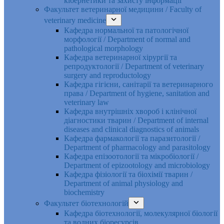
кібернетики та захисту інформації
Факультет ветеринарної медицини / Faculty of
veterinary medicine
Кафедра нормальної та патологічної
морфології / Department of normal and
pathological morphology
Кафедра ветеринарної хірургії та
репродуктології / Department of veterinary
surgery and reproductology
Кафедра гігієни, санітарії та ветеринарного
права / Department of hygiene, sanitation and
veterinary law
Кафедра внутрішніх хвороб і клінічної
діагностики тварин / Department of internal
diseases and clinical diagnostics of animals
Кафедра фармакології та паразитології /
Department of pharmacology and parasitology
Кафедра епізоотології та мікробіології /
Department of epizootology and microbiology
Кафедра фізіології та біохімії тварин /
Department of animal physiology and
biochemistry
Факультет біотехнологій
Кафедра біотехнології, молекулярної біології
та водних біоресурсів