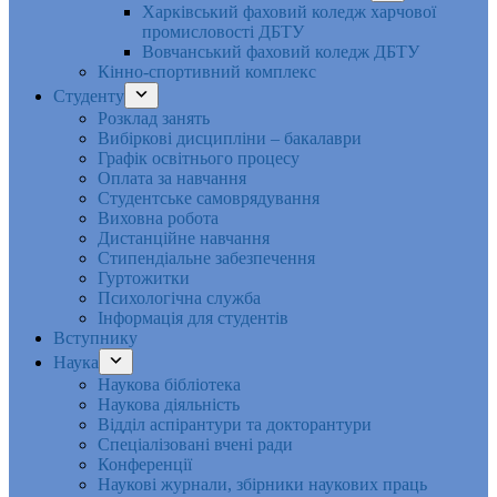
Харківський фаховий коледж харчової
промисловості ДБТУ
Вовчанський фаховий коледж ДБТУ
Кінно-спортивний комплекс
Студенту
Розклад занять
Вибіркові дисципліни – бакалаври
Графік освітнього процесу
Оплата за навчання
Студентське самоврядування
Виховна робота
Дистанційне навчання
Стипендіальне забезпечення
Гуртожитки
Психологічна служба
Інформація для студентів
Вступнику
Наука
Наукова бібліотека
Наукова діяльність
Відділ аспірантури та докторантури
Спеціалізовані вчені ради
Конференції
Наукові журнали, збірники наукових праць