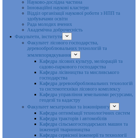
Науково-дослідна частина
Інноваційні наукові кластери
Відділ організації наукової роботи з НПП та
здобувачами освіти
Рада молодих вчених
Академічна доброчесність
Факультети, інститути
Факультет лісового господарства,
деревооброблювальних технологій та
землевпорядкування
Кафедра лісових культур, меліорацій та
садово-паркового господарства
Кафедра лісівництва та мисливського
господарства
Кафедра деревооброблювальних технологій
та системотехніки лісового комплексу
Кафедра управління земельними ресурсами,
геодезії та кадастру
Факультет мехатроніки та інжинірингу
Кафедра оптимізації технологічних систем
Кафедра тракторів і автомобілів
Кафедра сільськогосподарських машин та
інженерії тваринництва
Кафедра cервісної інженерії та технології