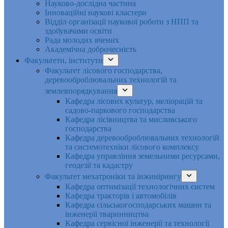
Науково-дослідна частина
Інноваційні наукові кластери
Відділ організації наукової роботи з НПП та
здобувачами освіти
Рада молодих вчених
Академічна доброчесність
Факультети, інститути
Факультет лісового господарства,
деревооброблювальних технологій та
землевпорядкування
Кафедра лісових культур, меліорацій та
садово-паркового господарства
Кафедра лісівництва та мисливського
господарства
Кафедра деревооброблювальних технологій
та системотехніки лісового комплексу
Кафедра управління земельними ресурсами,
геодезії та кадастру
Факультет мехатроніки та інжинірингу
Кафедра оптимізації технологічних систем
Кафедра тракторів і автомобілів
Кафедра сільськогосподарських машин та
інженерії тваринництва
Кафедра cервісної інженерії та технології