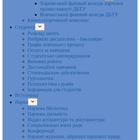
Харківський фаховий коледж харчової
промисловості ДБТУ
Вовчанський фаховий коледж ДБТУ
Кінно-спортивний комплекс
Студенту
Розклад занять
Вибіркові дисципліни – бакалаври
Графік освітнього процесу
Оплата за навчання
Студентське самоврядування
Виховна робота
Дистанційне навчання
Стипендіальне забезпечення
Гуртожитки
Психологічна служба
Інформація для студентів
Вступнику
Наука
Наукова бібліотека
Наукова діяльність
Відділ аспірантури та докторантури
Спеціалізовані вчені ради
Конференції
Наукові журнали, збірники наукових праць