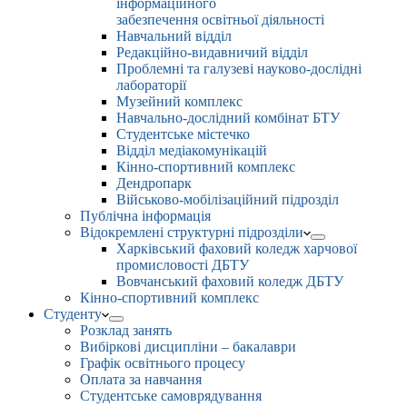
інформаційного
забезпечення освітньої діяльності
Навчальний відділ
Редакційно-видавничий відділ
Проблемні та галузеві науково-дослідні
лабораторії
Музейний комплекс
Навчально-дослідний комбінат БТУ
Студентське містечко
Відділ медіакомунікацій
Кінно-спортивний комплекс
Дендропарк
Військово-мобілізаційний підрозділ
Публічна інформація
Відокремлені структурні підрозділи
Харківський фаховий коледж харчової
промисловості ДБТУ
Вовчанський фаховий коледж ДБТУ
Кінно-спортивний комплекс
Студенту
Розклад занять
Вибіркові дисципліни – бакалаври
Графік освітнього процесу
Оплата за навчання
Студентське самоврядування