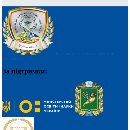
Державний біотехнологічний
університет
За підтримки: