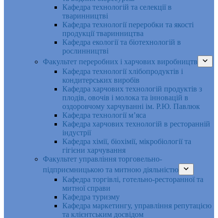
Кафедра технологій та селекції в
тваринництві
Кафедра технології переробки та якості
продукції тваринництва
Кафедра екології та біотехнологій в
рослинництві
Факультет переробних і харчових виробництв
Кафедра технології хлібопродуктів і
кондитерських виробів
Кафедра харчових технологій продуктів з
плодів, овочів і молока та інновацій в
оздоровчому харчуванні ім. Р.Ю. Павлюк
Кафедра технології м’яса
Кафедра харчових технологій в ресторанній
індустрії
Кафедра хімії, біохімії, мікробіології та
гігієни харчування
Факультет управління торговельно-
підприємницькою та митною діяльністю
Кафедра торгівлі, готельно-ресторанної та
митної справи
Кафедра туризму
Кафедра маркетингу, управління репутацією
та клієнтським досвідом