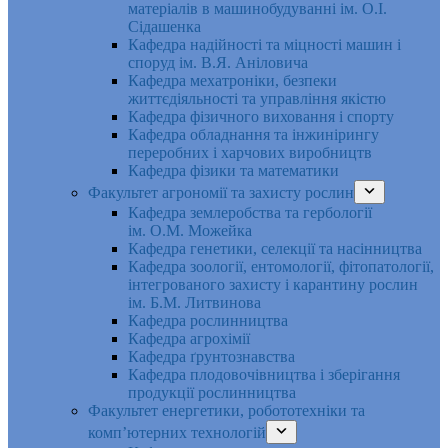
матеріалів в машинобудуванні ім. О.І.
Сідашенка
Кафедра надійності та міцності машин і
споруд ім. В.Я. Аніловича
Кафедра мехатроніки, безпеки
життєдіяльності та управління якістю
Кафедра фізичного виховання і спорту
Кафедра обладнання та інжинірингу
переробних і харчових виробництв
Кафедра фізики та математики
Факультет агрономії та захисту рослин
Кафедра землеробства та гербології
ім. О.М. Можейка
Кафедра генетики, селекції та насінництва
Кафедра зоології, ентомології, фітопатології,
інтегрованого захисту і карантину рослин
ім. Б.М. Литвинова
Кафедра рослинництва
Кафедра агрохімії
Кафедра ґрунтознавства
Кафедра плодовочівництва і зберігання
продукції рослинництва
Факультет енергетики, робототехніки та
комп’ютерних технологій