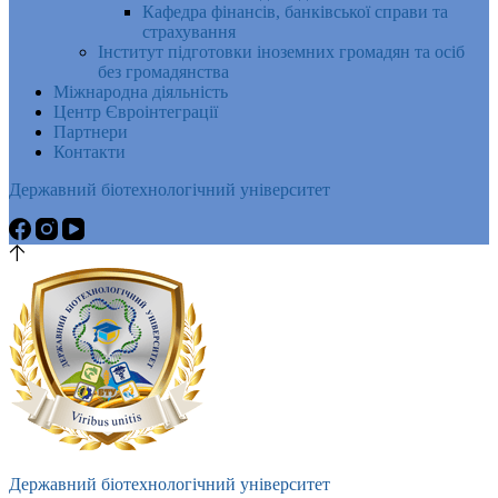
Кафедра фінансів, банківської справи та
страхування
Інститут підготовки іноземних громадян та осіб
без громадянства
Міжнародна діяльність
Центр Євроінтеграції
Партнери
Контакти
Державний біотехнологічний університет
Державний біотехнологічний університет