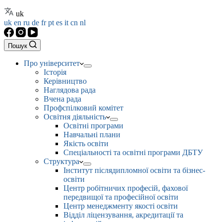
uk
uk
en
ru
de
fr
pt
es
it
cn
nl
Пошук
Про університет
Історія
Керівництво
Наглядова рада
Вчена рада
Профспілковий комітет
Освітня діяльність
Освітні програми
Навчальні плани
Якість освіти
Спеціальності та освітні програми ДБТУ
Структура
Інститут післядипломної освіти та бізнес-
освіти
Центр робітничих професій, фахової
передвищої та професійної освіти
Центр менеджменту якості освіти
Відділ ліцензування, акредитації та