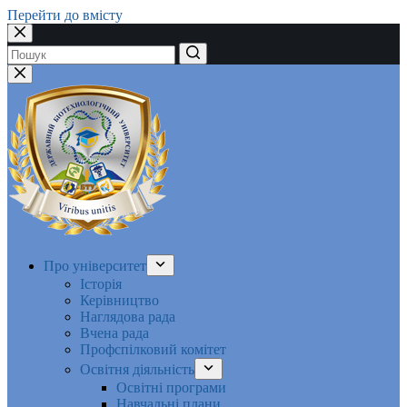
Перейти до вмісту
Немає
результатів
Про університет
Історія
Керівництво
Наглядова рада
Вчена рада
Профспілковий комітет
Освітня діяльність
Освітні програми
Навчальні плани