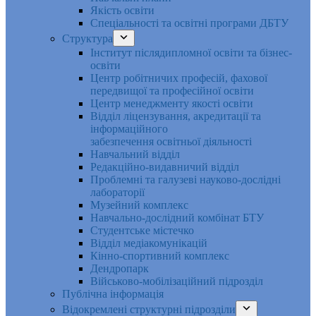
Якість освіти
Спеціальності та освітні програми ДБТУ
Структура
Інститут післядипломної освіти та бізнес-
освіти
Центр робітничих професій, фахової
передвищої та професійної освіти
Центр менеджменту якості освіти
Відділ ліцензування, акредитації та
інформаційного
забезпечення освітньої діяльності
Навчальний відділ
Редакційно-видавничий відділ
Проблемні та галузеві науково-дослідні
лабораторії
Музейний комплекс
Навчально-дослідний комбінат БТУ
Студентське містечко
Відділ медіакомунікацій
Кінно-спортивний комплекс
Дендропарк
Військово-мобілізаційний підрозділ
Публічна інформація
Відокремлені структурні підрозділи