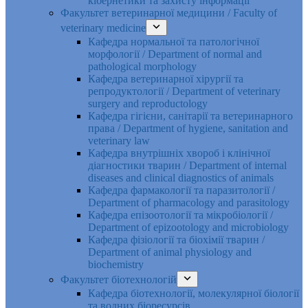
кібернетики та захисту інформації
Факультет ветеринарної медицини / Faculty of
veterinary medicine
Кафедра нормальної та патологічної
морфології / Department of normal and
pathological morphology
Кафедра ветеринарної хірургії та
репродуктології / Department of veterinary
surgery and reproductology
Кафедра гігієни, санітарії та ветеринарного
права / Department of hygiene, sanitation and
veterinary law
Кафедра внутрішніх хвороб і клінічної
діагностики тварин / Department of internal
diseases and clinical diagnostics of animals
Кафедра фармакології та паразитології /
Department of pharmacology and parasitology
Кафедра епізоотології та мікробіології /
Department of epizootology and microbiology
Кафедра фізіології та біохімії тварин /
Department of animal physiology and
biochemistry
Факультет біотехнологій
Кафедра біотехнології, молекулярної біології
та водних біоресурсів