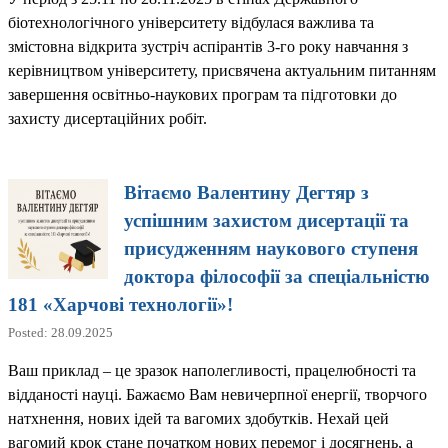
біотехнологічного університету відбулася важлива та
змістовна відкрита зустріч аспірантів 3-го року навчання з
керівництвом університету, присвячена актуальним питанням
завершення освітньо-наукових програм та підготовки до
захисту дисертаційних робіт.
Вітаємо Валентину Дегтяр з
успішним захистом дисертації та
присудженням наукового ступеня
доктора філософії за спеціальністю
181 «Харчові технології»!
Posted: 28.09.2025
Ваш приклад – це зразок наполегливості, працелюбності та
відданості науці. Бажаємо Вам невичерпної енергії, творчого
натхнення, нових ідей та вагомих здобутків. Нехай цей
вагомий крок стане початком нових перемог і досягнень, а