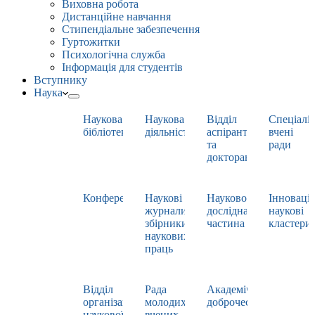
Виховна робота
Дистанційне навчання
Стипендіальне забезпечення
Гуртожитки
Психологічна служба
Інформація для студентів
Вступнику
Наука
Наукова
Наукова
Відділ
Спеціаліз
бібліотека
діяльність
аспірантури
вчені
та
ради
докторантури
Конференції
Наукові
Науково-
Інноваці
журнали,
дослідна
наукові
збірники
частина
кластери
наукових
праць
Відділ
Рада
Академічна
організації
молодих
доброчесність
наукової
вчених