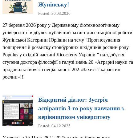
Жупінську!
Posted: 30.03.2026
27 березня 2026 року у Державному біотехнологічному
університеті відбувся публічний захист дисертаційної роботи
Жупінської Катерини Юріївни на тему “Прогнозування
поширення й розвитку стовбурових шкідників рослин роду
Populus у східній частині Лісостепу України ” на здобуття
ступеня доктора філософії з галузі знань 20 «Аграрні науки та
продовольство» зі спеціальності 202 «Захист і карантин
рослин»!!!
Відкритий діалог: Зустріч
аспірантів 3-го року навчання з
керівництвом університету
Posted: 04.12.2025
У період з 25.11 по 28.11.2025 в стінах Державного