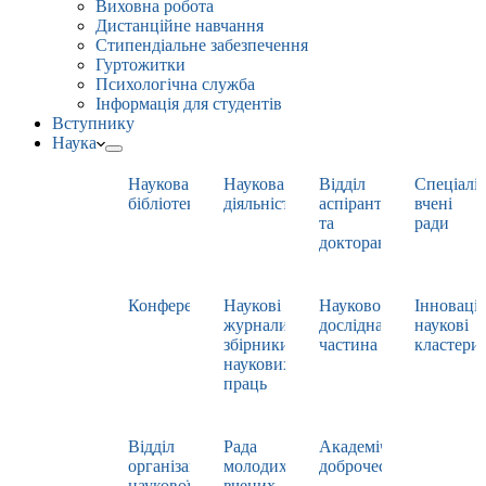
Виховна робота
Дистанційне навчання
Стипендіальне забезпечення
Гуртожитки
Психологічна служба
Інформація для студентів
Вступнику
Наука
Наукова
Наукова
Відділ
Спеціаліз
бібліотека
діяльність
аспірантури
вчені
та
ради
докторантури
Конференції
Наукові
Науково-
Інноваці
журнали,
дослідна
наукові
збірники
частина
кластери
наукових
праць
Відділ
Рада
Академічна
організації
молодих
доброчесність
наукової
вчених