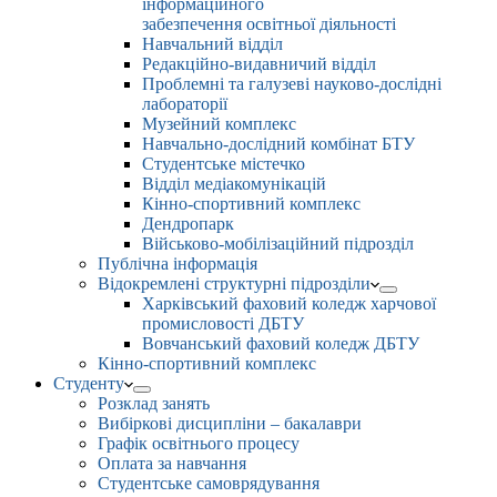
інформаційного
забезпечення освітньої діяльності
Навчальний відділ
Редакційно-видавничий відділ
Проблемні та галузеві науково-дослідні
лабораторії
Музейний комплекс
Навчально-дослідний комбінат БТУ
Студентське містечко
Відділ медіакомунікацій
Кінно-спортивний комплекс
Дендропарк
Військово-мобілізаційний підрозділ
Публічна інформація
Відокремлені структурні підрозділи
Харківський фаховий коледж харчової
промисловості ДБТУ
Вовчанський фаховий коледж ДБТУ
Кінно-спортивний комплекс
Студенту
Розклад занять
Вибіркові дисципліни – бакалаври
Графік освітнього процесу
Оплата за навчання
Студентське самоврядування