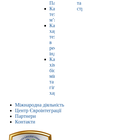
Павлюк
та
Кафедра
страхування
технології
м’яса
Кафедра
харчових
технологій
в
ресторанній
індустрії
Кафедра
хімії,
біохімії,
мікробіології
та
гігієни
харчування
Міжнародна діяльність
Центр Євроінтеграції
Партнери
Контакти