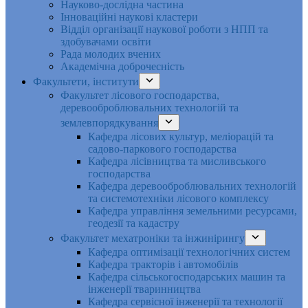
Науково-дослідна частина
Інноваційні наукові кластери
Відділ організації наукової роботи з НПП та
здобувачами освіти
Рада молодих вчених
Академічна доброчесність
Факультети, інститути
Факультет лісового господарства,
деревооброблювальних технологій та
землевпорядкування
Кафедра лісових культур, меліорацій та
садово-паркового господарства
Кафедра лісівництва та мисливського
господарства
Кафедра деревооброблювальних технологій
та системотехніки лісового комплексу
Кафедра управління земельними ресурсами,
геодезії та кадастру
Факультет мехатроніки та інжинірингу
Кафедра оптимізації технологічних систем
Кафедра тракторів і автомобілів
Кафедра сільськогосподарських машин та
інженерії тваринництва
Кафедра cервісної інженерії та технології