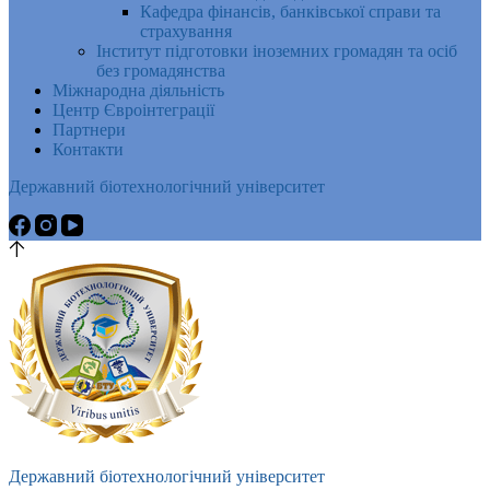
Кафедра фінансів, банківської справи та
страхування
Інститут підготовки іноземних громадян та осіб
без громадянства
Міжнародна діяльність
Центр Євроінтеграції
Партнери
Контакти
Державний біотехнологічний університет
Державний біотехнологічний університет