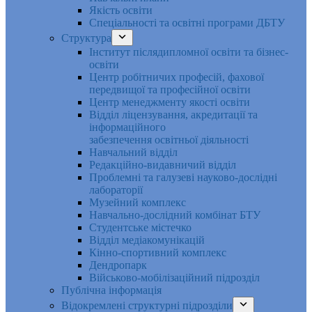
Якість освіти
Спеціальності та освітні програми ДБТУ
Структура
Інститут післядипломної освіти та бізнес-
освіти
Центр робітничих професій, фахової
передвищої та професійної освіти
Центр менеджменту якості освіти
Відділ ліцензування, акредитації та
інформаційного
забезпечення освітньої діяльності
Навчальний відділ
Редакційно-видавничий відділ
Проблемні та галузеві науково-дослідні
лабораторії
Музейний комплекс
Навчально-дослідний комбінат БТУ
Студентське містечко
Відділ медіакомунікацій
Кінно-спортивний комплекс
Дендропарк
Військово-мобілізаційний підрозділ
Публічна інформація
Відокремлені структурні підрозділи