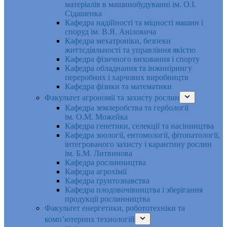
матеріалів в машинобудуванні ім. О.І.
Сідашенка
Кафедра надійності та міцності машин і
споруд ім. В.Я. Аніловича
Кафедра мехатроніки, безпеки
життєдіяльності та управління якістю
Кафедра фізичного виховання і спорту
Кафедра обладнання та інжинірингу
переробних і харчових виробництв
Кафедра фізики та математики
Факультет агрономії та захисту рослин
Кафедра землеробства та гербології
ім. О.М. Можейка
Кафедра генетики, селекції та насінництва
Кафедра зоології, ентомології, фітопатології,
інтегрованого захисту і карантину рослин
ім. Б.М. Литвинова
Кафедра рослинництва
Кафедра агрохімії
Кафедра ґрунтознавства
Кафедра плодовочівництва і зберігання
продукції рослинництва
Факультет енергетики, робототехніки та
комп’ютерних технологій