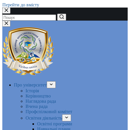
Перейти до вмісту
Немає
результатів
Про університет
Історія
Керівництво
Наглядова рада
Вчена рада
Профспілковий комітет
Освітня діяльність
Освітні програми
Навчальні плани