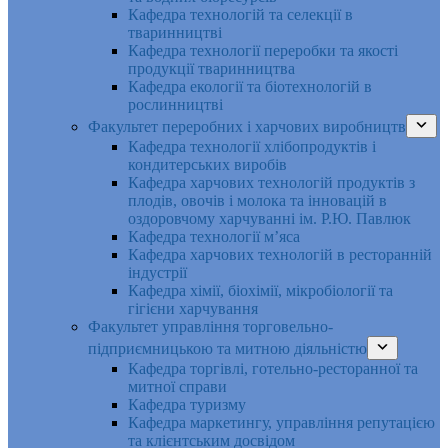
Кафедра технологій та селекції в
тваринництві
Кафедра технології переробки та якості
продукції тваринництва
Кафедра екології та біотехнологій в
рослинництві
Факультет переробних і харчових виробництв
Кафедра технології хлібопродуктів і
кондитерських виробів
Кафедра харчових технологій продуктів з
плодів, овочів і молока та інновацій в
оздоровчому харчуванні ім. Р.Ю. Павлюк
Кафедра технології м’яса
Кафедра харчових технологій в ресторанній
індустрії
Кафедра хімії, біохімії, мікробіології та
гігієни харчування
Факультет управління торговельно-
підприємницькою та митною діяльністю
Кафедра торгівлі, готельно-ресторанної та
митної справи
Кафедра туризму
Кафедра маркетингу, управління репутацією
та клієнтським досвідом