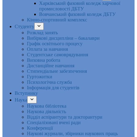
Харківський фаховий коледж харчової
промисловості ДБТУ
Вовчанський фаховий коледж ДБТУ
Кінно-спортивний комплекс
Студенту
Розклад занять
Вибіркові дисципліни – бакалаври
Графік освітнього процесу
Оплата за навчання
Студентське самоврядування
Виховна робота
Дистанційне навчання
Стипендіальне забезпечення
Гуртожитки
Психологічна служба
Інформація для студентів
Вступнику
Наука
Наукова бібліотека
Наукова діяльність
Відділ аспірантури та докторантури
Спеціалізовані вчені ради
Конференції
Наукові журнали, збірники наукових праць