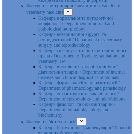
кібернетики та захисту інформації
Факультет ветеринарної медицини / Faculty of
veterinary medicine
Кафедра нормальної та патологічної
морфології / Department of normal and
pathological morphology
Кафедра ветеринарної хірургії та
репродуктології / Department of veterinary
surgery and reproductology
Кафедра гігієни, санітарії та ветеринарного
права / Department of hygiene, sanitation and
veterinary law
Кафедра внутрішніх хвороб і клінічної
діагностики тварин / Department of internal
diseases and clinical diagnostics of animals
Кафедра фармакології та паразитології /
Department of pharmacology and parasitology
Кафедра епізоотології та мікробіології /
Department of epizootology and microbiology
Кафедра фізіології та біохімії тварин /
Department of animal physiology and
biochemistry
Факультет біотехнологій
Кафедра біотехнології, молекулярної біології
та водних біоресурсів