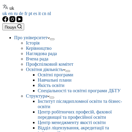
uk
uk
en
ru
de
fr
pt
es
it
cn
nl
Пошук
Про університет
Історія
Керівництво
Наглядова рада
Вчена рада
Профспілковий комітет
Освітня діяльність
Освітні програми
Навчальні плани
Якість освіти
Спеціальності та освітні програми ДБТУ
Структура
Інститут післядипломної освіти та бізнес-
освіти
Центр робітничих професій, фахової
передвищої та професійної освіти
Центр менеджменту якості освіти
Відділ ліцензування, акредитації та