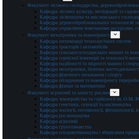
Факультет лісового господарства, деревооброблюва
Кафедра лісових культур, меліорацій та садов
Кафедра лісівництва та мисливського господа
Кафедра деревооброблювальних технологій та
Кафедра управління земельними ресурсами, гео
Факультет мехатроніки та інжинірингу
Кафедра оптимізації технологічних систем
Кафедра тракторів і автомобілів
Кафедра сільськогосподарських машин та інж
Кафедра cервісної інженерії та технології мат
Кафедра надійності та міцності машин і спору
Кафедра мехатроніки, безпеки життєдіяльності
Кафедра фізичного виховання і спорту
Кафедра обладнання та інжинірингу переробн
Кафедра фізики та математики
Факультет агрономії та захисту рослин
Кафедра землеробства та гербології ім. О.М.
Кафедра генетики, селекції та насінництва
Кафедра зоології, ентомології, фітопатології,
Кафедра рослинництва
Кафедра агрохімії
Кафедра ґрунтознавства
Кафедра плодовочівництва і зберігання проду