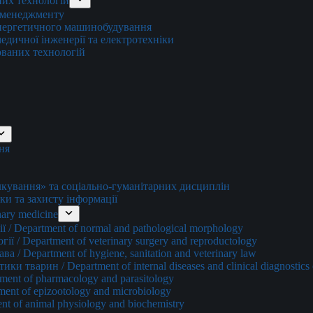
них технологій
о менеджменту
енергетичного машинобудування
едичної інженерії та електротехніки
ованих технологій
ня
ування» та соціально-гуманітарних дисциплін
ки та захисту інформації
ary medicine
 / Department of normal and pathological morphology
ї / Department of veterinary surgery and reproductology
а / Department of hygiene, sanitation and veterinary law
и тварин / Department of internal diseases and clinical diagnostics 
ment of pharmacology and parasitology
ment of epizootology and microbiology
nt of animal physiology and biochemistry