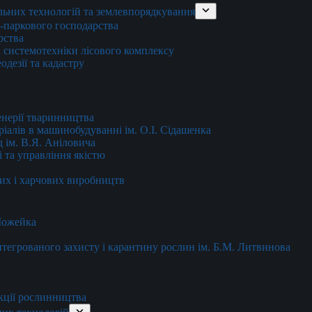
льних технологій та землевпорядкування
о-паркового господарства
рства
 системотехніки лісового комплексу
дезії та кадастру
енерії тваринництва
еріалів в машинобудуванні ім. О.І. Сідашенка
д ім. В.Я. Аніловича
 та управління якістю
их і харчових виробництв
 Можейка
 інтегрованого захисту і карантину рослин ім. Б.М. Литвинова
кції рослинництва