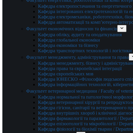
Факультет енергетики, робототехніки та комп’ютер
Кафедра електропостачання та енергетичног
Кафедра інтегрованих електротехнологій та 
Кафедра електромеханіки, робототехніки, біом
Кафедра автоматизації та комп’ютерно-інтегр
Факультет економічних відносин та фінансів
Кафедра обліку, аудиту та оподаткування
Кафедра глобальної економіки
Кафедра економіки та бізнесу
Кафедра транспортних технологій і логістики
Факультет менеджменту, адміністрування та права
Кафедра менеджменту, бізнесу і адмініструван
Кафедра права та європейської інтеграції
Кафедра європейських мов
Кафедра ЮНЕСКО «Філософія людського спілк
Кафедра інформаційних технологій, кібернети
Факультет ветеринарної медицини / Faculty of veterin
Кафедра нормальної та патологічної морфології
Кафедра ветеринарної хірургії та репродуктологі
Кафедра гігієни, санітарії та ветеринарного прав
Кафедра внутрішніх хвороб і клінічної діагностик
Кафедра фармакології та паразитології / Depart
Кафедра епізоотології та мікробіології / Depart
Кафедра фізіології та біохімії тварин / Departme