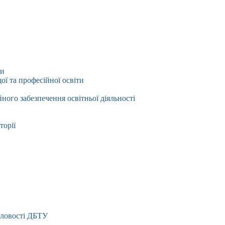
ти
ї та професійної освіти
йного забезпечення освітньої діяльності
торії
словості ДБТУ