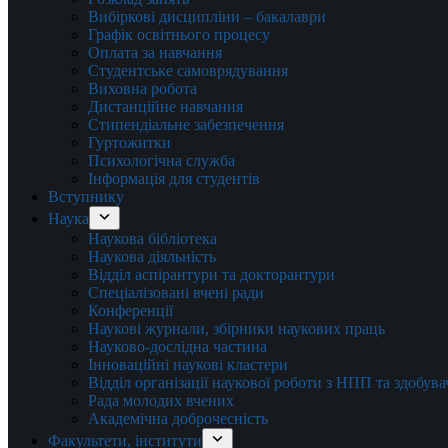
Вибіркові дисципліни – бакалаври
Графік освітнього процесу
Оплата за навчання
Студентське самоврядування
Виховна робота
Дистанційне навчання
Стипендіальне забезпечення
Гуртожитки
Психологічна служба
Інформація для студентів
Вступнику
Наука
Наукова бібліотека
Наукова діяльність
Відділ аспірантури та докторантури
Спеціалізовані вчені ради
Конференції
Наукові журнали, збірники наукових праць
Науково-дослідна частина
Інноваційні наукові кластери
Відділ організації наукової роботи з НПП та здобув
Рада молодих вчених
Академічна доброчесність
Факультети, інститути