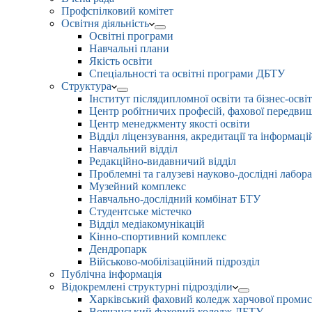
Профспілковий комітет
Освітня діяльність
Освітні програми
Навчальні плани
Якість освіти
Спеціальності та освітні програми ДБТУ
Структура
Інститут післядипломної освіти та бізнес-осві
Центр робітничих професій, фахової передвищо
Центр менеджменту якості освіти
Відділ ліцензування, акредитації та інформаці
Навчальний відділ
Редакційно-видавничий відділ
Проблемні та галузеві науково-дослідні лабора
Музейний комплекс
Навчально-дослідний комбінат БТУ
Студентське містечко
Відділ медіакомунікацій
Кінно-спортивний комплекс
Дендропарк
Військово-мобілізаційний підрозділ
Публічна інформація
Відокремлені структурні підрозділи
Харківський фаховий коледж харчової проми
Вовчанський фаховий коледж ДБТУ