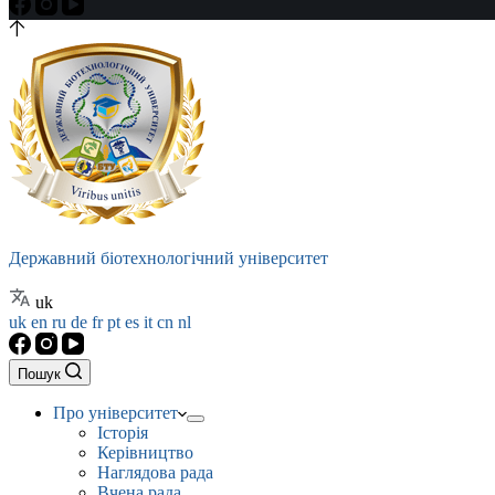
Державний біотехнологічний університет
uk
uk
en
ru
de
fr
pt
es
it
cn
nl
Пошук
Про університет
Історія
Керівництво
Наглядова рада
Вчена рада