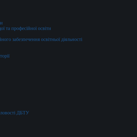
ти
ї та професійної освіти
йного забезпечення освітньої діяльності
торії
словості ДБТУ