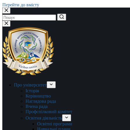
Перейти до вмісту
Немає
результатів
Про університет
Історія
Керівництво
Наглядова рада
Вчена рада
Профспілковий комітет
Освітня діяльність
Освітні програми
Навчальні плани