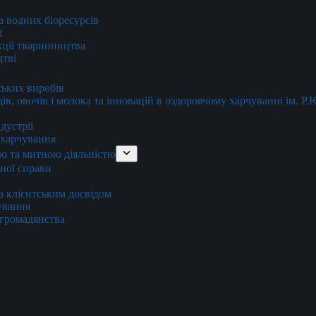
та водних біоресурсів
і
кції тваринництва
цтві
ських виробів
ів, овочів і молока та інновацій в оздоровчому харчуванні ім. Р
дустрії
и харчування
ю та митною діяльністю
тної справи
а клієнтським досвідом
хування
 громадянства