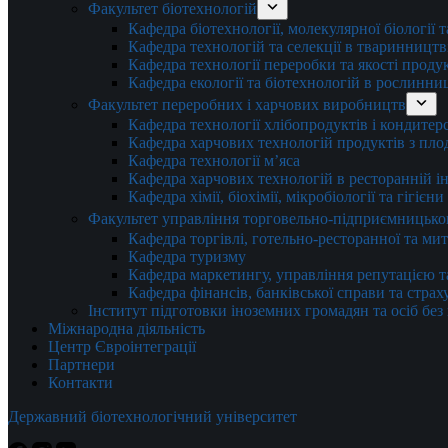
Факультет біотехнологій
Кафедра біотехнології, молекулярної біології 
Кафедра технологій та селекції в тваринництв
Кафедра технології переробки та якості проду
Кафедра екології та біотехнологій в рослинни
Факультет переробних і харчових виробництв
Кафедра технології хлібопродуктів і кондитер
Кафедра харчових технологій продуктів з плод
Кафедра технології м’яса
Кафедра харчових технологій в ресторанній ін
Кафедра хімії, біохімії, мікробіології та гігієн
Факультет управління торговельно-підприємницько
Кафедра торгівлі, готельно-ресторанної та ми
Кафедра туризму
Кафедра маркетингу, управління репутацією т
Кафедра фінансів, банківської справи та стра
Інститут підготовки іноземних громадян та осіб без
Міжнародна діяльність
Центр Євроінтеграції
Партнери
Контакти
Державний біотехнологічний університет