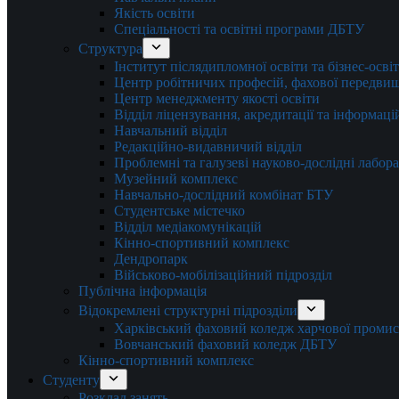
Якість освіти
Спеціальності та освітні програми ДБТУ
Структура
Інститут післядипломної освіти та бізнес-осві
Центр робітничих професій, фахової передвищо
Центр менеджменту якості освіти
Відділ ліцензування, акредитації та інформаці
Навчальний відділ
Редакційно-видавничий відділ
Проблемні та галузеві науково-дослідні лабора
Музейний комплекс
Навчально-дослідний комбінат БТУ
Студентське містечко
Відділ медіакомунікацій
Кінно-спортивний комплекс
Дендропарк
Військово-мобілізаційний підрозділ
Публічна інформація
Відокремлені структурні підрозділи
Харківський фаховий коледж харчової проми
Вовчанський фаховий коледж ДБТУ
Кінно-спортивний комплекс
Студенту
Розклад занять