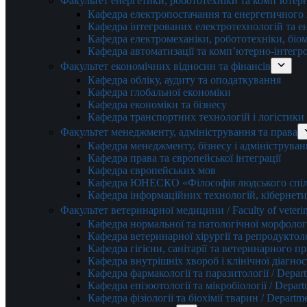
Факультет енергетики, робототехніки та комп’ютер
Кафедра електропостачання та енергетичног
Кафедра інтегрованих електротехнологій та 
Кафедра електромеханіки, робототехніки, біом
Кафедра автоматизації та комп’ютерно-інтегр
Факультет економічних відносин та фінансів
Кафедра обліку, аудиту та оподаткування
Кафедра глобальної економіки
Кафедра економіки та бізнесу
Кафедра транспортних технологій і логістики
Факультет менеджменту, адміністрування та права
Кафедра менеджменту, бізнесу і адмініструван
Кафедра права та європейської інтеграції
Кафедра європейських мов
Кафедра ЮНЕСКО «Філософія людського спілк
Кафедра інформаційних технологій, кібернети
Факультет ветеринарної медицини / Faculty of veterin
Кафедра нормальної та патологічної морфології
Кафедра ветеринарної хірургії та репродуктологі
Кафедра гігієни, санітарії та ветеринарного прав
Кафедра внутрішніх хвороб і клінічної діагностик
Кафедра фармакології та паразитології / Depart
Кафедра епізоотології та мікробіології / Depart
Кафедра фізіології та біохімії тварин / Departme