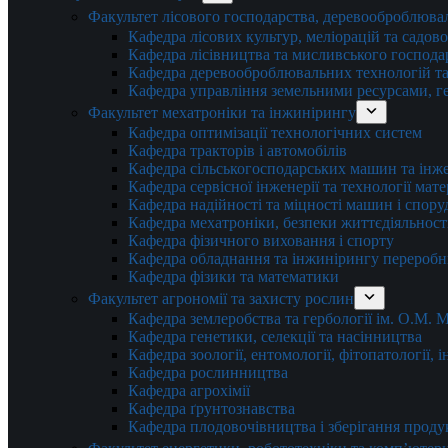
Факультет лісового господарства, деревооброблюва
Кафедра лісових культур, меліорацій та садов
Кафедра лісівництва та мисливського господа
Кафедра деревооброблювальних технологій та
Кафедра управління земельними ресурсами, гео
Факультет мехатроніки та інжинірингу
Кафедра оптимізації технологічних систем
Кафедра тракторів і автомобілів
Кафедра сільськогосподарських машин та інж
Кафедра cервісної інженерії та технології мат
Кафедра надійності та міцності машин і спору
Кафедра мехатроніки, безпеки життєдіяльності
Кафедра фізичного виховання і спорту
Кафедра обладнання та інжинірингу переробн
Кафедра фізики та математики
Факультет агрономії та захисту рослин
Кафедра землеробства та гербології ім. О.М.
Кафедра генетики, селекції та насінництва
Кафедра зоології, ентомології, фітопатології,
Кафедра рослинництва
Кафедра агрохімії
Кафедра ґрунтознавства
Кафедра плодовочівництва і зберігання проду