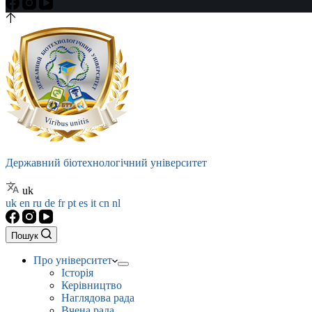
Державний біотехнологічний університет
uk
uk
en
ru
de
fr
pt
es
it
cn
nl
Пошук
Про університет
Історія
Керівництво
Наглядова рада
Вчена рада