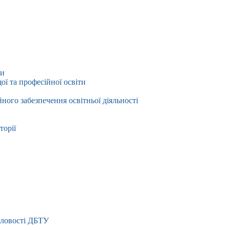
ти
ї та професійної освіти
йного забезпечення освітньої діяльності
торії
словості ДБТУ