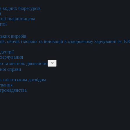
та водних біоресурсів
і
кції тваринництва
цтві
ських виробів
ів, овочів і молока та інновацій в оздоровчому харчуванні ім. Р
дустрії
и харчування
ю та митною діяльністю
тної справи
а клієнтським досвідом
хування
 громадянства