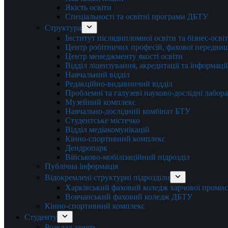
Якість освіти
Спеціальності та освітні програми ДБТУ
Структура
Інститут післядипломної освіти та бізнес-осві
Центр робітничих професій, фахової передвищо
Центр менеджменту якості освіти
Відділ ліцензування, акредитації та інформаці
Навчальний відділ
Редакційно-видавничий відділ
Проблемні та галузеві науково-дослідні лабора
Музейний комплекс
Навчально-дослідний комбінат БТУ
Студентське містечко
Відділ медіакомунікацій
Кінно-спортивний комплекс
Дендропарк
Військово-мобілізаційний підрозділ
Публічна інформація
Відокремлені структурні підрозділи
Харківський фаховий коледж харчової проми
Вовчанський фаховий коледж ДБТУ
Кінно-спортивний комплекс
Студенту
Розклад занять