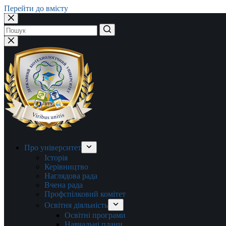
Перейти до вмісту
Немає
результатів
Про університет
Історія
Керівництво
Наглядова рада
Вчена рада
Профспілковий комітет
Освітня діяльність
Освітні програми
Навчальні плани