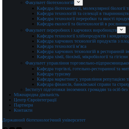
Факультет біотехнологій
Кафедра біотехнології, молекулярної біології 
Кафедра технологій та селекції в тваринництв
Кафедра технології переробки та якості проду
Кафедра екології та біотехнологій в рослинни
Факультет переробних і харчових виробництв
Кафедра технології хлібопродуктів і кондитер
Кафедра харчових технологій продуктів з плод
Кафедра технології м’яса
Кафедра харчових технологій в ресторанній ін
Кафедра хімії, біохімії, мікробіології та гігієн
Факультет управління торговельно-підприємницько
Кафедра торгівлі, готельно-ресторанної та ми
Кафедра туризму
Кафедра маркетингу, управління репутацією т
Кафедра фінансів, банківської справи та стра
Інститут підготовки іноземних громадян та осіб без
Міжнародна діяльність
Центр Євроінтеграції
Партнери
Контакти
Державний біотехнологічний університет