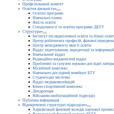
Профспілковий комітет
Освітня діяльність
Освітні програми
Навчальні плани
Якість освіти
Спеціальності та освітні програми ДБТУ
Структура
Інститут післядипломної освіти та бізнес-осві
Центр робітничих професій, фахової передвищо
Центр менеджменту якості освіти
Відділ ліцензування, акредитації та інформаці
Навчальний відділ
Редакційно-видавничий відділ
Проблемні та галузеві науково-дослідні лабора
Музейний комплекс
Навчально-дослідний комбінат БТУ
Студентське містечко
Відділ медіакомунікацій
Кінно-спортивний комплекс
Дендропарк
Військово-мобілізаційний підрозділ
Публічна інформація
Відокремлені структурні підрозділи
Харківський фаховий коледж харчової проми
Вовчанський фаховий коледж ДБТУ