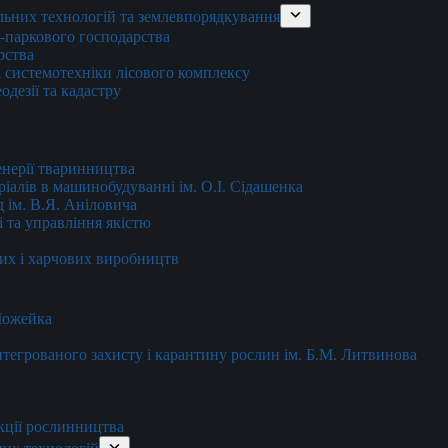
льних технологій та землевпорядкування
о-паркового господарства
рства
 системотехніки лісового комплексу
дезії та кадастру
енерії тваринництва
еріалів в машинобудуванні ім. О.І. Сідашенка
д ім. В.Я. Аніловича
 та управління якістю
их і харчових виробництв
 Можейка
 інтегрованого захисту і карантину рослин ім. Б.М. Литвинова
кції рослинництва