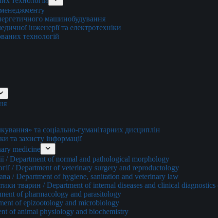
них технологій
о менеджменту
енергетичного машинобудування
едичної інженерії та електротехніки
ованих технологій
ня
ування» та соціально-гуманітарних дисциплін
ки та захисту інформації
ary medicine
 / Department of normal and pathological morphology
ї / Department of veterinary surgery and reproductology
а / Department of hygiene, sanitation and veterinary law
и тварин / Department of internal diseases and clinical diagnostics 
ment of pharmacology and parasitology
ment of epizootology and microbiology
nt of animal physiology and biochemistry