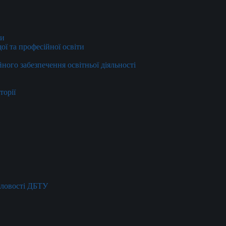
ти
ї та професійної освіти
йного забезпечення освітньої діяльності
торії
словості ДБТУ