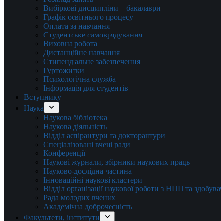
Вибіркові дисципліни – бакалаври
Графік освітнього процесу
Оплата за навчання
Студентське самоврядування
Виховна робота
Дистанційне навчання
Стипендіальне забезпечення
Гуртожитки
Психологічна служба
Інформація для студентів
Вступнику
Наука
Наукова бібліотека
Наукова діяльність
Відділ аспірантури та докторантури
Спеціалізовані вчені ради
Конференції
Наукові журнали, збірники наукових праць
Науково-дослідна частина
Інноваційні наукові кластери
Відділ організації наукової роботи з НПП та здобув
Рада молодих вчених
Академічна доброчесність
Факультети, інститути