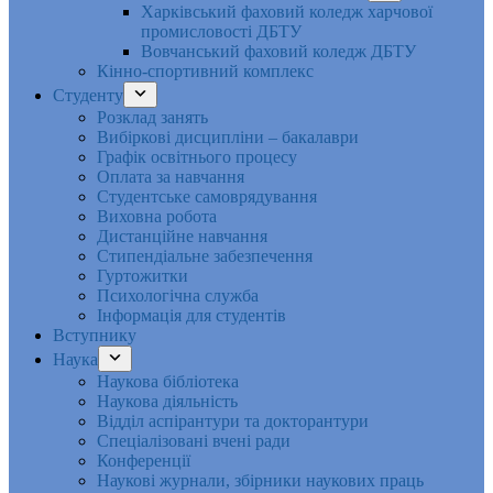
Харківський фаховий коледж харчової
промисловості ДБТУ
Вовчанський фаховий коледж ДБТУ
Кінно-спортивний комплекс
Студенту
Розклад занять
Вибіркові дисципліни – бакалаври
Графік освітнього процесу
Оплата за навчання
Студентське самоврядування
Виховна робота
Дистанційне навчання
Стипендіальне забезпечення
Гуртожитки
Психологічна служба
Інформація для студентів
Вступнику
Наука
Наукова бібліотека
Наукова діяльність
Відділ аспірантури та докторантури
Спеціалізовані вчені ради
Конференції
Наукові журнали, збірники наукових праць