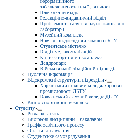
інформаційного
забезпечення освітньої діяльності
Навчальний відділ
Редакційно-видавничий відділ
Проблемні та галузеві науково-дослідні
лабораторії
Музейний комплекс
Навчально-дослідний комбінат БТУ
Студентське містечко
Відділ медіакомунікацій
Кінно-спортивний комплекс
Дендропарк
Військово-мобілізаційний підрозділ
Публічна інформація
Відокремлені структурні підрозділи
Харківський фаховий коледж харчової
промисловості ДБТУ
Вовчанський фаховий коледж ДБТУ
Кінно-спортивний комплекс
Студенту
Розклад занять
Вибіркові дисципліни – бакалаври
Графік освітнього процесу
Оплата за навчання
Студентське самоврядування