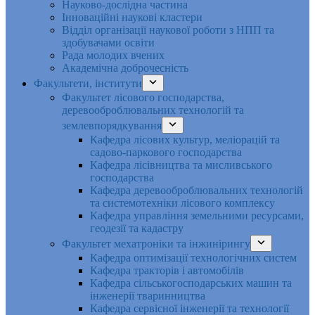
Науково-дослідна частина
Інноваційні наукові кластери
Відділ організації наукової роботи з НПП та
здобувачами освіти
Рада молодих вчених
Академічна доброчесність
Факультети, інститути
Факультет лісового господарства,
деревооброблювальних технологій та
землевпорядкування
Кафедра лісових культур, меліорацій та
садово-паркового господарства
Кафедра лісівництва та мисливського
господарства
Кафедра деревооброблювальних технологій
та системотехніки лісового комплексу
Кафедра управління земельними ресурсами,
геодезії та кадастру
Факультет мехатроніки та інжинірингу
Кафедра оптимізації технологічних систем
Кафедра тракторів і автомобілів
Кафедра сільськогосподарських машин та
інженерії тваринництва
Кафедра cервісної інженерії та технології