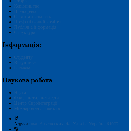
Історія
Керівництво
Вчена рада
Освітня діяльність
Профспілковий комітет
Публічна інформація
Структура
Інформація:
Студенту
Вступнику
Батькам
Наукова робота
Наука
Факультети, інститути
Центр Євроінтеграції
Міжнародна діяльність
Адреса:
вул. Алчевських, 44, Харків, Україна, 61002