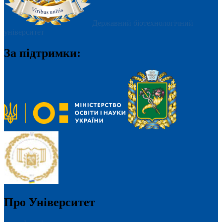
Державний біотехнологічний
університет
За підтримки:
Про Університет