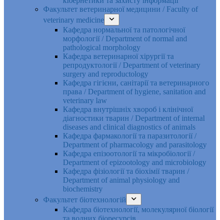
кібернетики та захисту інформації
Факультет ветеринарної медицини / Faculty of
veterinary medicine
Кафедра нормальної та патологічної
морфології / Department of normal and
pathological morphology
Кафедра ветеринарної хірургії та
репродуктології / Department of veterinary
surgery and reproductology
Кафедра гігієни, санітарії та ветеринарного
права / Department of hygiene, sanitation and
veterinary law
Кафедра внутрішніх хвороб і клінічної
діагностики тварин / Department of internal
diseases and clinical diagnostics of animals
Кафедра фармакології та паразитології /
Department of pharmacology and parasitology
Кафедра епізоотології та мікробіології /
Department of epizootology and microbiology
Кафедра фізіології та біохімії тварин /
Department of animal physiology and
biochemistry
Факультет біотехнологій
Кафедра біотехнології, молекулярної біології
та водних біоресурсів