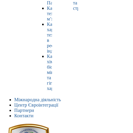
Павлюк
та
Кафедра
страхування
технології
м’яса
Кафедра
харчових
технологій
в
ресторанній
індустрії
Кафедра
хімії,
біохімії,
мікробіології
та
гігієни
харчування
Міжнародна діяльність
Центр Євроінтеграції
Партнери
Контакти