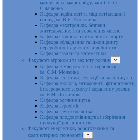
матеріалів в машинобудуванні ім. О.І.
Сідашенка
Кафедра надійності та міцності машин і
споруд ім. В.Я. Аніловича
Кафедра мехатроніки, безпеки
життєдіяльності та управління якістю
Кафедра фізичного виховання і спорту
Кафедра обладнання та інжинірингу
переробних і харчових виробництв
Кафедра фізики та математики
Факультет агрономії та захисту рослин
Кафедра землеробства та гербології
ім. О.М. Можейка
Кафедра генетики, селекції та насінництва
Кафедра зоології, ентомології, фітопатології,
інтегрованого захисту і карантину рослин
ім. Б.М. Литвинова
Кафедра рослинництва
Кафедра агрохімії
Кафедра ґрунтознавства
Кафедра плодовочівництва і зберігання
продукції рослинництва
Факультет енергетики, робототехніки та
комп’ютерних технологій