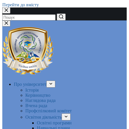
Перейти до вмісту
Немає
результатів
Про університет
Історія
Керівництво
Наглядова рада
Вчена рада
Профспілковий комітет
Освітня діяльність
Освітні програми
Навчальні плани