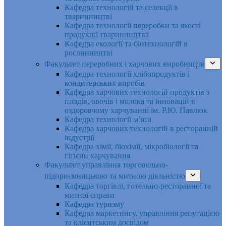
Кафедра технологій та селекції в
тваринництві
Кафедра технології переробки та якості
продукції тваринництва
Кафедра екології та біотехнологій в
рослинництві
Факультет переробних і харчових виробництв
Кафедра технології хлібопродуктів і
кондитерських виробів
Кафедра харчових технологій продуктів з
плодів, овочів і молока та інновацій в
оздоровчому харчуванні ім. Р.Ю. Павлюк
Кафедра технології м’яса
Кафедра харчових технологій в ресторанній
індустрії
Кафедра хімії, біохімії, мікробіології та
гігієни харчування
Факультет управління торговельно-
підприємницькою та митною діяльністю
Кафедра торгівлі, готельно-ресторанної та
митної справи
Кафедра туризму
Кафедра маркетингу, управління репутацією
та клієнтським досвідом