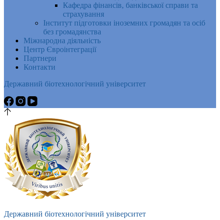
Кафедра фінансів, банківської справи та
страхування
Інститут підготовки іноземних громадян та осіб
без громадянства
Міжнародна діяльність
Центр Євроінтеграції
Партнери
Контакти
Державний біотехнологічний університет
Державний біотехнологічний університет