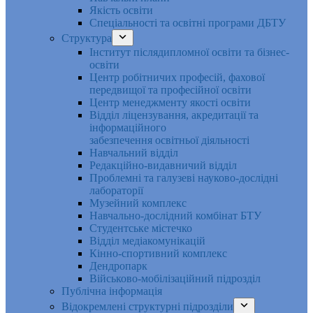
Якість освіти
Спеціальності та освітні програми ДБТУ
Структура
Інститут післядипломної освіти та бізнес-
освіти
Центр робітничих професій, фахової
передвищої та професійної освіти
Центр менеджменту якості освіти
Відділ ліцензування, акредитації та
інформаційного
забезпечення освітньої діяльності
Навчальний відділ
Редакційно-видавничий відділ
Проблемні та галузеві науково-дослідні
лабораторії
Музейний комплекс
Навчально-дослідний комбінат БТУ
Студентське містечко
Відділ медіакомунікацій
Кінно-спортивний комплекс
Дендропарк
Військово-мобілізаційний підрозділ
Публічна інформація
Відокремлені структурні підрозділи