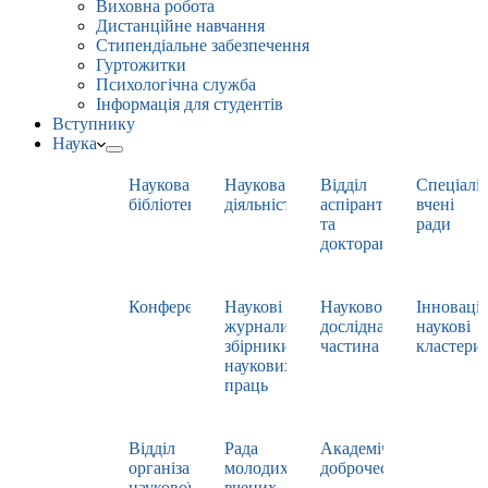
Виховна робота
Дистанційне навчання
Стипендіальне забезпечення
Гуртожитки
Психологічна служба
Інформація для студентів
Вступнику
Наука
Наукова
Наукова
Відділ
Спеціаліз
бібліотека
діяльність
аспірантури
вчені
та
ради
докторантури
Конференції
Наукові
Науково-
Інноваці
журнали,
дослідна
наукові
збірники
частина
кластери
наукових
праць
Відділ
Рада
Академічна
організації
молодих
доброчесність
наукової
вчених