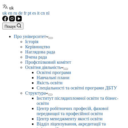
uk
uk
en
ru
de
fr
pt
es
it
cn
nl
Пошук
Про університет
Історія
Керівництво
Наглядова рада
Вчена рада
Профспілковий комітет
Освітня діяльність
Освітні програми
Навчальні плани
Якість освіти
Спеціальності та освітні програми ДБТУ
Структура
Інститут післядипломної освіти та бізнес-
освіти
Центр робітничих професій, фахової
передвищої та професійної освіти
Центр менеджменту якості освіти
Відділ ліцензування, акредитації та