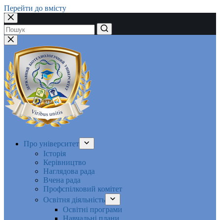
Перейти до вмісту
Немає
результатів
Про університет
Історія
Керівництво
Наглядова рада
Вчена рада
Профспілковий комітет
Освітня діяльність
Освітні програми
Навчальні плани