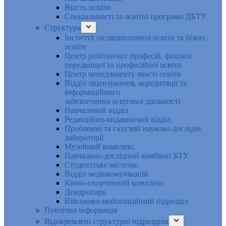
Якість освіти
Спеціальності та освітні програми ДБТУ
Структура
Інститут післядипломної освіти та бізнес-
освіти
Центр робітничих професій, фахової
передвищої та професійної освіти
Центр менеджменту якості освіти
Відділ ліцензування, акредитації та
інформаційного
забезпечення освітньої діяльності
Навчальний відділ
Редакційно-видавничий відділ
Проблемні та галузеві науково-дослідні
лабораторії
Музейний комплекс
Навчально-дослідний комбінат БТУ
Студентське містечко
Відділ медіакомунікацій
Кінно-спортивний комплекс
Дендропарк
Військово-мобілізаційний підрозділ
Публічна інформація
Відокремлені структурні підрозділи