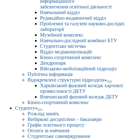
інформаційного
забезпечення освітньої діяльності
Навчальний відділ
Редакційно-видавничий відділ
Проблемні та галузеві науково-дослідні
лабораторії
Музейний комплекс
Навчально-дослідний комбінат БТУ
Студентське містечко
Відділ медіакомунікацій
Кінно-спортивний комплекс
Дендропарк
Військово-мобілізаційний підрозділ
Публічна інформація
Відокремлені структурні підрозділи
Харківський фаховий коледж харчової
промисловості ДБТУ
Вовчанський фаховий коледж ДБТУ
Кінно-спортивний комплекс
Студенту
Розклад занять
Вибіркові дисципліни – бакалаври
Графік освітнього процесу
Оплата за навчання
Студентське самоврядування