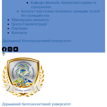
Кафедра фінансів, банківської справи та
страхування
Інститут підготовки іноземних громадян та осіб
без громадянства
Міжнародна діяльність
Центр Євроінтеграції
Партнери
Контакти
Державний біотехнологічний університет
Державний біотехнологічний університет