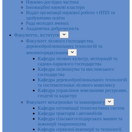
Науково-дослідна частина
Інноваційні наукові кластери
Відділ організації наукової роботи з НПП та
здобувачами освіти
Рада молодих вчених
Академічна доброчесність
Факультети, інститути
Факультет лісового господарства,
деревооброблювальних технологій та
землевпорядкування
Кафедра лісових культур, меліорацій та
садово-паркового господарства
Кафедра лісівництва та мисливського
господарства
Кафедра деревооброблювальних технологій
та системотехніки лісового комплексу
Кафедра управління земельними ресурсами,
геодезії та кадастру
Факультет мехатроніки та інжинірингу
Кафедра оптимізації технологічних систем
Кафедра тракторів і автомобілів
Кафедра сільськогосподарських машин та
інженерії тваринництва
Кафедра cервісної інженерії та технології