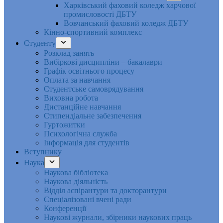
Харківський фаховий коледж харчової
промисловості ДБТУ
Вовчанський фаховий коледж ДБТУ
Кінно-спортивний комплекс
Студенту
Розклад занять
Вибіркові дисципліни – бакалаври
Графік освітнього процесу
Оплата за навчання
Студентське самоврядування
Виховна робота
Дистанційне навчання
Стипендіальне забезпечення
Гуртожитки
Психологічна служба
Інформація для студентів
Вступнику
Наука
Наукова бібліотека
Наукова діяльність
Відділ аспірантури та докторантури
Спеціалізовані вчені ради
Конференції
Наукові журнали, збірники наукових праць