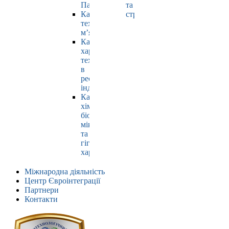
Павлюк
та
Кафедра
страхування
технології
м’яса
Кафедра
харчових
технологій
в
ресторанній
індустрії
Кафедра
хімії,
біохімії,
мікробіології
та
гігієни
харчування
Міжнародна діяльність
Центр Євроінтеграції
Партнери
Контакти