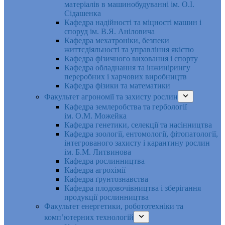
матеріалів в машинобудуванні ім. О.І.
Сідашенка
Кафедра надійності та міцності машин і
споруд ім. В.Я. Аніловича
Кафедра мехатроніки, безпеки
життєдіяльності та управління якістю
Кафедра фізичного виховання і спорту
Кафедра обладнання та інжинірингу
переробних і харчових виробництв
Кафедра фізики та математики
Факультет агрономії та захисту рослин
Кафедра землеробства та гербології
ім. О.М. Можейка
Кафедра генетики, селекції та насінництва
Кафедра зоології, ентомології, фітопатології,
інтегрованого захисту і карантину рослин
ім. Б.М. Литвинова
Кафедра рослинництва
Кафедра агрохімії
Кафедра ґрунтознавства
Кафедра плодовочівництва і зберігання
продукції рослинництва
Факультет енергетики, робототехніки та
комп’ютерних технологій