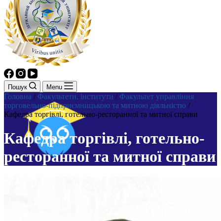
Пошук
Menu
Головна
/
Факультети, інститути
/
Факультет управління
торговельно-підприємницькою та митною діяльністю
/
Кафедра торгівлі, готельно-ресторанної та митної справи
Кафедра торгівлі, готельно-
ресторанної та митної справи