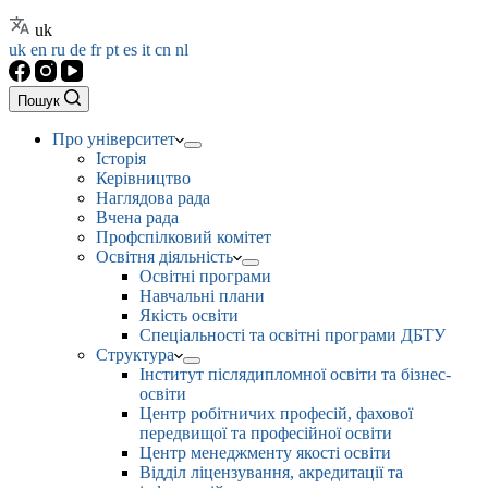
uk
uk
en
ru
de
fr
pt
es
it
cn
nl
Пошук
Про університет
Історія
Керівництво
Наглядова рада
Вчена рада
Профспілковий комітет
Освітня діяльність
Освітні програми
Навчальні плани
Якість освіти
Спеціальності та освітні програми ДБТУ
Структура
Інститут післядипломної освіти та бізнес-
освіти
Центр робітничих професій, фахової
передвищої та професійної освіти
Центр менеджменту якості освіти
Відділ ліцензування, акредитації та