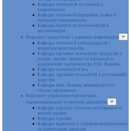
Кафедра технологій та селекції в
тваринництві
Кафедра технології переробки та якості
продукції тваринництва
Кафедра екології та біотехнологій в
рослинництві
Факультет переробних і харчових виробництв
Кафедра технології хлібопродуктів і
кондитерських виробів
Кафедра харчових технологій продуктів з
плодів, овочів і молока та інновацій в
оздоровчому харчуванні ім. Р.Ю. Павлюк
Кафедра технології м’яса
Кафедра харчових технологій в ресторанній
індустрії
Кафедра хімії, біохімії, мікробіології та
гігієни харчування
Факультет управління торговельно-
підприємницькою та митною діяльністю
Кафедра торгівлі, готельно-ресторанної та
митної справи
Кафедра туризму
Кафедра маркетингу, управління репутацією
та клієнтським досвідом