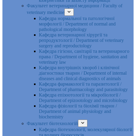
кібернетики та захисту інформації
Факультет ветеринарної медицини / Faculty of
veterinary medicine
Кафедра нормальної та патологічної
морфології / Department of normal and
pathological morphology
Кафедра ветеринарної хірургії та
репродуктології / Department of veterinary
surgery and reproductology
Кафедра гігієни, санітарії та ветеринарного
права / Department of hygiene, sanitation and
veterinary law
Кафедра внутрішніх хвороб і клінічної
діагностики тварин / Department of internal
diseases and clinical diagnostics of animals
Кафедра фармакології та паразитології /
Department of pharmacology and parasitology
Кафедра епізоотології та мікробіології /
Department of epizootology and microbiology
Кафедра фізіології та біохімії тварин /
Department of animal physiology and
biochemistry
Факультет біотехнологій
Кафедра біотехнології, молекулярної біології
та водних біоресурсів