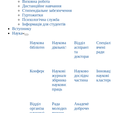
Виховна робота
Дистанційне навчання
Стипендіальне забезпечення
Гуртожитки
Психологічна служба
Інформація для студентів
Вступнику
Наука
Наукова
Наукова
Відділ
Спеціаліз
бібліотека
діяльність
аспірантури
вчені
та
ради
докторантури
Конференції
Наукові
Науково-
Інноваці
журнали,
дослідна
наукові
збірники
частина
кластери
наукових
праць
Відділ
Рада
Академічна
організації
молодих
доброчесність
наукової
вчених