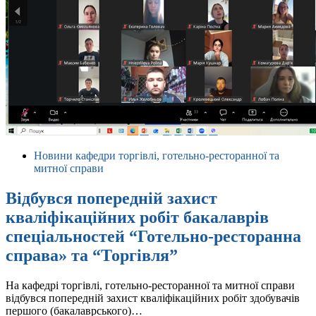
Новини кафедри торгівлі, готельно-ресторанної та
митної справи
Відбувся попередній захист
кваліфікаційних робіт бакалаврів
спеціальностей “Готельно-ресторанна
справа» та “Торгівля”
На кафедрі торгівлі, готельно-ресторанної та митної справи
відбувся попередній захист кваліфікаційних робіт здобувачів
першого (бакалаврського)…