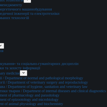
них технологій
о менеджменту
енергетичного машинобудування
едичної інженерії та електротехніки
ованих технологій
ня
ування» та соціально-гуманітарних дисциплін
ки та захисту інформації
ary medicine
 / Department of normal and pathological morphology
ї / Department of veterinary surgery and reproductology
а / Department of hygiene, sanitation and veterinary law
и тварин / Department of internal diseases and clinical diagnostics 
ment of pharmacology and parasitology
ment of epizootology and microbiology
nt of animal physiology and biochemistry