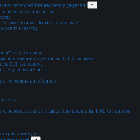
льних технологій та землевпорядкування
о-паркового господарства
рства
 системотехніки лісового комплексу
дезії та кадастру
енерії тваринництва
еріалів в машинобудуванні ім. О.І. Сідашенка
д ім. В.Я. Аніловича
 та управління якістю
их і харчових виробництв
 Можейка
 інтегрованого захисту і карантину рослин ім. Б.М. Литвинова
кції рослинництва