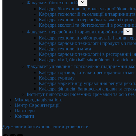
Факультет біотехнологій
Кафедра біотехнології, молекулярної біології 
Кафедра технологій та селекції в тваринництв
Кафедра технології переробки та якості проду
Кафедра екології та біотехнологій в рослинни
Факультет переробних і харчових виробництв
Кафедра технології хлібопродуктів і кондитер
Кафедра харчових технологій продуктів з плод
Кафедра технології м’яса
Кафедра харчових технологій в ресторанній ін
Кафедра хімії, біохімії, мікробіології та гігієн
Факультет управління торговельно-підприємницько
Кафедра торгівлі, готельно-ресторанної та ми
Кафедра туризму
Кафедра маркетингу, управління репутацією т
Кафедра фінансів, банківської справи та стра
Інститут підготовки іноземних громадян та осіб без
Міжнародна діяльність
Центр Євроінтеграції
Партнери
Контакти
Державний біотехнологічний університет