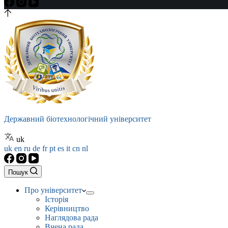
Державний біотехнологічний університет
uk
uk
en
ru
de
fr
pt
es
it
cn
nl
Пошук
Про університет
Історія
Керівництво
Наглядова рада
Вчена рада