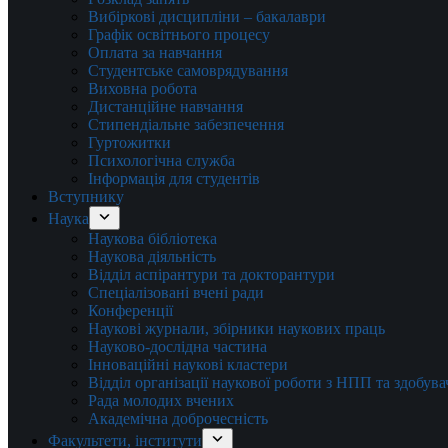
Вибіркові дисципліни – бакалаври
Графік освітнього процесу
Оплата за навчання
Студентське самоврядування
Виховна робота
Дистанційне навчання
Стипендіальне забезпечення
Гуртожитки
Психологічна служба
Інформація для студентів
Вступнику
Наука
Наукова бібліотека
Наукова діяльність
Відділ аспірантури та докторантури
Спеціалізовані вчені ради
Конференції
Наукові журнали, збірники наукових праць
Науково-дослідна частина
Інноваційні наукові кластери
Відділ організації наукової роботи з НПП та здобув
Рада молодих вчених
Академічна доброчесність
Факультети, інститути