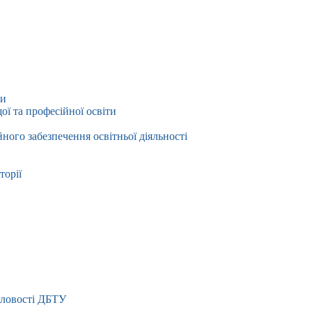
ти
ї та професійної освіти
йного забезпечення освітньої діяльності
торії
словості ДБТУ