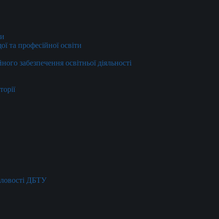
ти
ї та професійної освіти
йного забезпечення освітньої діяльності
торії
словості ДБТУ