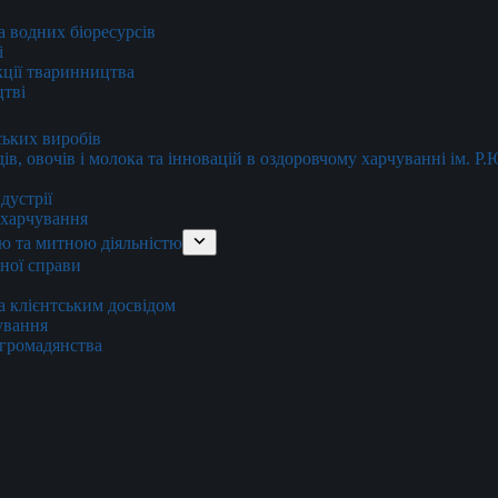
та водних біоресурсів
і
кції тваринництва
цтві
ських виробів
ів, овочів і молока та інновацій в оздоровчому харчуванні ім. Р
дустрії
и харчування
ю та митною діяльністю
тної справи
а клієнтським досвідом
хування
 громадянства