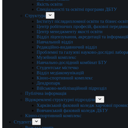
Якість освіти
Спеціальності та освітні програми ДБТУ
Структура
Інститут післядипломної освіти та бізнес-осві
Центр робітничих професій, фахової передвищо
Центр менеджменту якості освіти
Відділ ліцензування, акредитації та інформаці
Навчальний відділ
Редакційно-видавничий відділ
Проблемні та галузеві науково-дослідні лабора
Музейний комплекс
Навчально-дослідний комбінат БТУ
Студентське містечко
Відділ медіакомунікацій
Кінно-спортивний комплекс
Дендропарк
Військово-мобілізаційний підрозділ
Публічна інформація
Відокремлені структурні підрозділи
Харківський фаховий коледж харчової проми
Вовчанський фаховий коледж ДБТУ
Кінно-спортивний комплекс
Студенту
Розклад занять