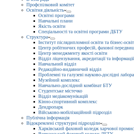
Профспілковий комітет
Освітня діяльність
Освітні програми
Навчальні плани
Якість освіти
Спеціальності та освітні програми ДБТУ
Структура
Інститут післядипломної освіти та бізнес-осві
Центр робітничих професій, фахової передвищо
Центр менеджменту якості освіти
Відділ ліцензування, акредитації та інформаці
Навчальний відділ
Редакційно-видавничий відділ
Проблемні та галузеві науково-дослідні лабора
Музейний комплекс
Навчально-дослідний комбінат БТУ
Студентське містечко
Відділ медіакомунікацій
Кінно-спортивний комплекс
Дендропарк
Військово-мобілізаційний підрозділ
Публічна інформація
Відокремлені структурні підрозділи
Харківський фаховий коледж харчової проми
Вовчанський фаховий коледж ДБТУ