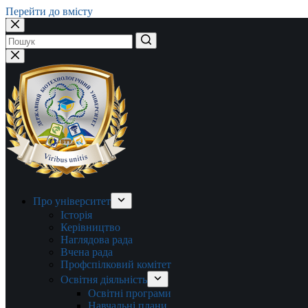
Перейти до вмісту
Немає
результатів
Про університет
Історія
Керівництво
Наглядова рада
Вчена рада
Профспілковий комітет
Освітня діяльність
Освітні програми
Навчальні плани