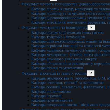
Факультет лісового господарства, деревооброблюва
Кафедра лісових культур, меліорацій та садов
Кафедра лісівництва та мисливського господа
Кафедра деревооброблювальних технологій та
Кафедра управління земельними ресурсами, гео
Факультет мехатроніки та інжинірингу
Кафедра оптимізації технологічних систем
Кафедра тракторів і автомобілів
Кафедра сільськогосподарських машин та інж
Кафедра cервісної інженерії та технології мат
Кафедра надійності та міцності машин і спору
Кафедра мехатроніки, безпеки життєдіяльності
Кафедра фізичного виховання і спорту
Кафедра обладнання та інжинірингу переробн
Кафедра фізики та математики
Факультет агрономії та захисту рослин
Кафедра землеробства та гербології ім. О.М.
Кафедра генетики, селекції та насінництва
Кафедра зоології, ентомології, фітопатології,
Кафедра рослинництва
Кафедра агрохімії
Кафедра ґрунтознавства
Кафедра плодовочівництва і зберігання проду