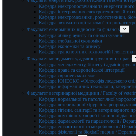
Факультет енергетики, робототехніки та комп’ютер
Кафедра електропостачання та енергетичног
Кафедра інтегрованих електротехнологій та 
Кафедра електромеханіки, робототехніки, біом
Кафедра автоматизації та комп’ютерно-інтегр
Факультет економічних відносин та фінансів
Кафедра обліку, аудиту та оподаткування
Кафедра глобальної економіки
Кафедра економіки та бізнесу
Кафедра транспортних технологій і логістики
Факультет менеджменту, адміністрування та права
Кафедра менеджменту, бізнесу і адмініструван
Кафедра права та європейської інтеграції
Кафедра європейських мов
Кафедра ЮНЕСКО «Філософія людського спілк
Кафедра інформаційних технологій, кібернети
Факультет ветеринарної медицини / Faculty of veterin
Кафедра нормальної та патологічної морфології
Кафедра ветеринарної хірургії та репродуктологі
Кафедра гігієни, санітарії та ветеринарного прав
Кафедра внутрішніх хвороб і клінічної діагностик
Кафедра фармакології та паразитології / Depart
Кафедра епізоотології та мікробіології / Depart
Кафедра фізіології та біохімії тварин / Departme