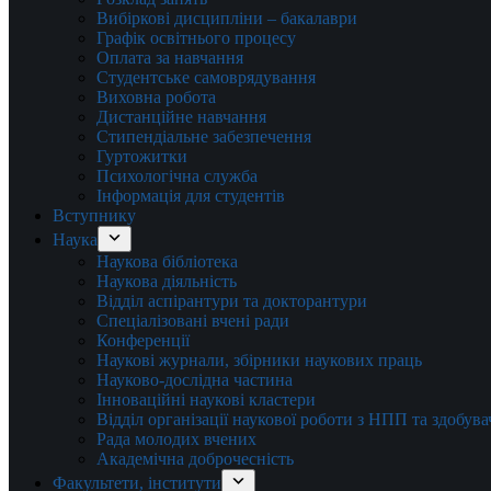
Вибіркові дисципліни – бакалаври
Графік освітнього процесу
Оплата за навчання
Студентське самоврядування
Виховна робота
Дистанційне навчання
Стипендіальне забезпечення
Гуртожитки
Психологічна служба
Інформація для студентів
Вступнику
Наука
Наукова бібліотека
Наукова діяльність
Відділ аспірантури та докторантури
Спеціалізовані вчені ради
Конференції
Наукові журнали, збірники наукових праць
Науково-дослідна частина
Інноваційні наукові кластери
Відділ організації наукової роботи з НПП та здобув
Рада молодих вчених
Академічна доброчесність
Факультети, інститути