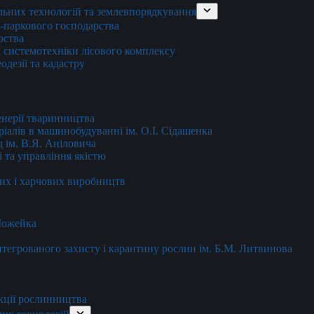
льних технологій та землевпорядкування
о-паркового господарства
рства
 системотехніки лісового комплексу
дезії та кадастру
енерії тваринництва
еріалів в машинобудуванні ім. О.І. Сідашенка
д ім. В.Я. Аніловича
 та управління якістю
их і харчових виробництв
 Можейка
 інтегрованого захисту і карантину рослин ім. Б.М. Литвинова
кції рослинництва