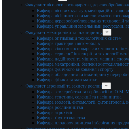
Факультет лісового господарства, деревооброблюва
Кафедра лісових культур, меліорацій та садов
Кафедра лісівництва та мисливського господа
Кафедра деревооброблювальних технологій та
Кафедра управління земельними ресурсами, гео
Факультет мехатроніки та інжинірингу
Кафедра оптимізації технологічних систем
Кафедра тракторів і автомобілів
Кафедра сільськогосподарських машин та інж
Кафедра cервісної інженерії та технології мат
Кафедра надійності та міцності машин і спору
Кафедра мехатроніки, безпеки життєдіяльності
Кафедра фізичного виховання і спорту
Кафедра обладнання та інжинірингу переробн
Кафедра фізики та математики
Факультет агрономії та захисту рослин
Кафедра землеробства та гербології ім. О.М.
Кафедра генетики, селекції та насінництва
Кафедра зоології, ентомології, фітопатології,
Кафедра рослинництва
Кафедра агрохімії
Кафедра ґрунтознавства
Кафедра плодовочівництва і зберігання проду