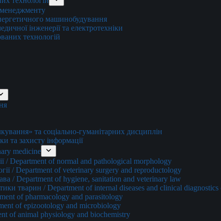
них технологій
о менеджменту
енергетичного машинобудування
едичної інженерії та електротехніки
ованих технологій
ня
ування» та соціально-гуманітарних дисциплін
ки та захисту інформації
ary medicine
 / Department of normal and pathological morphology
ї / Department of veterinary surgery and reproductology
а / Department of hygiene, sanitation and veterinary law
и тварин / Department of internal diseases and clinical diagnostics 
ment of pharmacology and parasitology
ment of epizootology and microbiology
nt of animal physiology and biochemistry