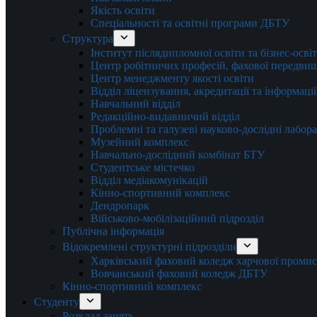
Якість освіти
Спеціальності та освітні програми ДБТУ
Структура
Інститут післядипломної освіти та бізнес-осві
Центр робітничих професій, фахової передвищо
Центр менеджменту якості освіти
Відділ ліцензування, акредитації та інформаці
Навчальний відділ
Редакційно-видавничий відділ
Проблемні та галузеві науково-дослідні лабора
Музейний комплекс
Навчально-дослідний комбінат БТУ
Студентське містечко
Відділ медіакомунікацій
Кінно-спортивний комплекс
Дендропарк
Військово-мобілізаційний підрозділ
Публічна інформація
Відокремлені структурні підрозділи
Харківський фаховий коледж харчової проми
Вовчанський фаховий коледж ДБТУ
Кінно-спортивний комплекс
Студенту
Розклад занять