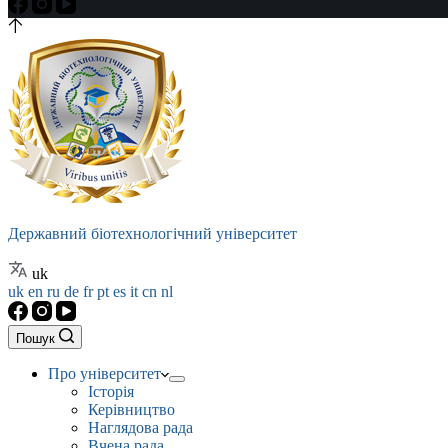
Державний біотехнологічний університет
uk
uk
en
ru
de
fr
pt
es
it
cn
nl
Пошук
Про університет
Історія
Керівництво
Наглядова рада
Вчена рада