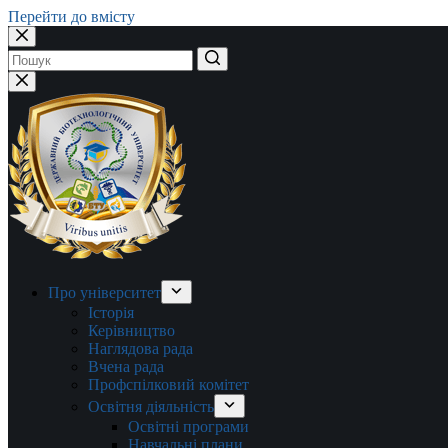
Перейти до вмісту
Немає
результатів
Про університет
Історія
Керівництво
Наглядова рада
Вчена рада
Профспілковий комітет
Освітня діяльність
Освітні програми
Навчальні плани