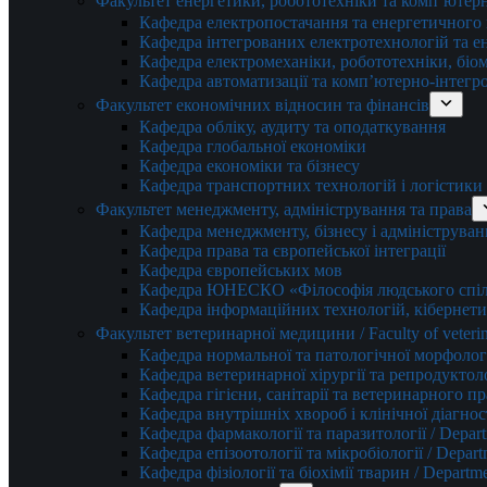
Факультет енергетики, робототехніки та комп’ютер
Кафедра електропостачання та енергетичног
Кафедра інтегрованих електротехнологій та 
Кафедра електромеханіки, робототехніки, біом
Кафедра автоматизації та комп’ютерно-інтегр
Факультет економічних відносин та фінансів
Кафедра обліку, аудиту та оподаткування
Кафедра глобальної економіки
Кафедра економіки та бізнесу
Кафедра транспортних технологій і логістики
Факультет менеджменту, адміністрування та права
Кафедра менеджменту, бізнесу і адмініструван
Кафедра права та європейської інтеграції
Кафедра європейських мов
Кафедра ЮНЕСКО «Філософія людського спілк
Кафедра інформаційних технологій, кібернети
Факультет ветеринарної медицини / Faculty of veterin
Кафедра нормальної та патологічної морфології
Кафедра ветеринарної хірургії та репродуктологі
Кафедра гігієни, санітарії та ветеринарного прав
Кафедра внутрішніх хвороб і клінічної діагностик
Кафедра фармакології та паразитології / Depart
Кафедра епізоотології та мікробіології / Depart
Кафедра фізіології та біохімії тварин / Departme