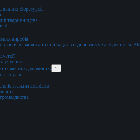
та водних біоресурсів
і
кції тваринництва
цтві
ських виробів
ів, овочів і молока та інновацій в оздоровчому харчуванні ім. Р
дустрії
и харчування
ю та митною діяльністю
тної справи
а клієнтським досвідом
хування
 громадянства