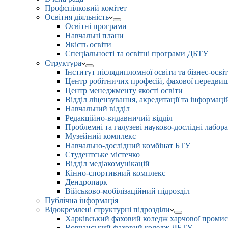
Профспілковий комітет
Освітня діяльність
Освітні програми
Навчальні плани
Якість освіти
Спеціальності та освітні програми ДБТУ
Структура
Інститут післядипломної освіти та бізнес-осві
Центр робітничих професій, фахової передвищо
Центр менеджменту якості освіти
Відділ ліцензування, акредитації та інформаці
Навчальний відділ
Редакційно-видавничий відділ
Проблемні та галузеві науково-дослідні лабора
Музейний комплекс
Навчально-дослідний комбінат БТУ
Студентське містечко
Відділ медіакомунікацій
Кінно-спортивний комплекс
Дендропарк
Військово-мобілізаційний підрозділ
Публічна інформація
Відокремлені структурні підрозділи
Харківський фаховий коледж харчової проми
Вовчанський фаховий коледж ДБТУ