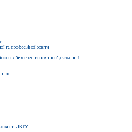
ти
ї та професійної освіти
йного забезпечення освітньої діяльності
торії
словості ДБТУ