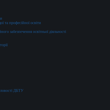
ти
ї та професійної освіти
йного забезпечення освітньої діяльності
торії
словості ДБТУ