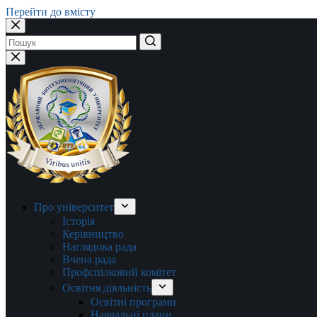
Перейти до вмісту
Немає
результатів
Про університет
Історія
Керівництво
Наглядова рада
Вчена рада
Профспілковий комітет
Освітня діяльність
Освітні програми
Навчальні плани