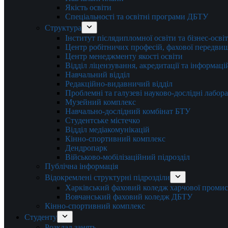
Якість освіти
Спеціальності та освітні програми ДБТУ
Структура
Інститут післядипломної освіти та бізнес-осві
Центр робітничих професій, фахової передвищо
Центр менеджменту якості освіти
Відділ ліцензування, акредитації та інформаці
Навчальний відділ
Редакційно-видавничий відділ
Проблемні та галузеві науково-дослідні лабора
Музейний комплекс
Навчально-дослідний комбінат БТУ
Студентське містечко
Відділ медіакомунікацій
Кінно-спортивний комплекс
Дендропарк
Військово-мобілізаційний підрозділ
Публічна інформація
Відокремлені структурні підрозділи
Харківський фаховий коледж харчової проми
Вовчанський фаховий коледж ДБТУ
Кінно-спортивний комплекс
Студенту
Розклад занять