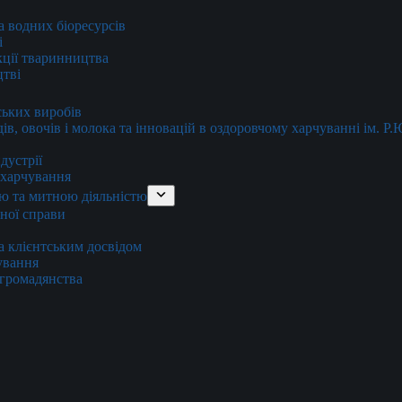
та водних біоресурсів
і
кції тваринництва
цтві
ських виробів
ів, овочів і молока та інновацій в оздоровчому харчуванні ім. Р
дустрії
и харчування
ю та митною діяльністю
тної справи
а клієнтським досвідом
хування
 громадянства