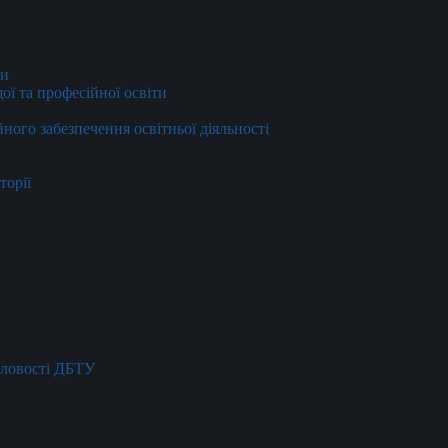
ти
ї та професійної освіти
йного забезпечення освітньої діяльності
торії
словості ДБТУ