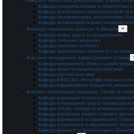
Факультет енергетики, робототехніки та комп’ютер
Кафедра електропостачання та енергетичног
Кафедра інтегрованих електротехнологій та 
Кафедра електромеханіки, робототехніки, біом
Кафедра автоматизації та комп’ютерно-інтегр
Факультет економічних відносин та фінансів
Кафедра обліку, аудиту та оподаткування
Кафедра глобальної економіки
Кафедра економіки та бізнесу
Кафедра транспортних технологій і логістики
Факультет менеджменту, адміністрування та права
Кафедра менеджменту, бізнесу і адмініструван
Кафедра права та європейської інтеграції
Кафедра європейських мов
Кафедра ЮНЕСКО «Філософія людського спілк
Кафедра інформаційних технологій, кібернети
Факультет ветеринарної медицини / Faculty of veterin
Кафедра нормальної та патологічної морфології
Кафедра ветеринарної хірургії та репродуктологі
Кафедра гігієни, санітарії та ветеринарного прав
Кафедра внутрішніх хвороб і клінічної діагностик
Кафедра фармакології та паразитології / Depart
Кафедра епізоотології та мікробіології / Depart
Кафедра фізіології та біохімії тварин / Departme