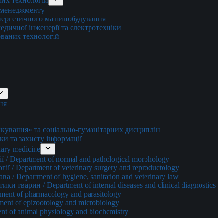
них технологій
о менеджменту
енергетичного машинобудування
едичної інженерії та електротехніки
ованих технологій
ня
ування» та соціально-гуманітарних дисциплін
ки та захисту інформації
ary medicine
 / Department of normal and pathological morphology
ї / Department of veterinary surgery and reproductology
а / Department of hygiene, sanitation and veterinary law
и тварин / Department of internal diseases and clinical diagnostics 
ment of pharmacology and parasitology
ment of epizootology and microbiology
nt of animal physiology and biochemistry