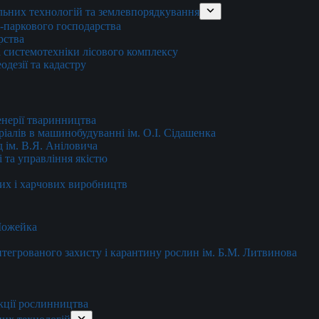
льних технологій та землевпорядкування
о-паркового господарства
рства
 системотехніки лісового комплексу
дезії та кадастру
енерії тваринництва
еріалів в машинобудуванні ім. О.І. Сідашенка
д ім. В.Я. Аніловича
 та управління якістю
их і харчових виробництв
 Можейка
 інтегрованого захисту і карантину рослин ім. Б.М. Литвинова
кції рослинництва