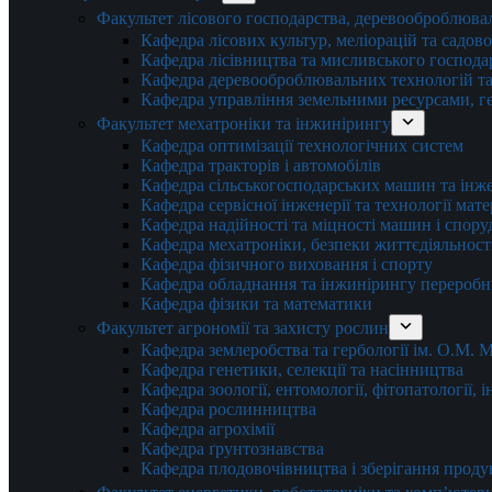
Факультет лісового господарства, деревооброблюва
Кафедра лісових культур, меліорацій та садов
Кафедра лісівництва та мисливського господа
Кафедра деревооброблювальних технологій та
Кафедра управління земельними ресурсами, гео
Факультет мехатроніки та інжинірингу
Кафедра оптимізації технологічних систем
Кафедра тракторів і автомобілів
Кафедра сільськогосподарських машин та інж
Кафедра cервісної інженерії та технології мат
Кафедра надійності та міцності машин і спору
Кафедра мехатроніки, безпеки життєдіяльності
Кафедра фізичного виховання і спорту
Кафедра обладнання та інжинірингу переробн
Кафедра фізики та математики
Факультет агрономії та захисту рослин
Кафедра землеробства та гербології ім. О.М.
Кафедра генетики, селекції та насінництва
Кафедра зоології, ентомології, фітопатології,
Кафедра рослинництва
Кафедра агрохімії
Кафедра ґрунтознавства
Кафедра плодовочівництва і зберігання проду