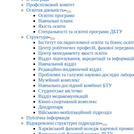
Профспілковий комітет
Освітня діяльність
Освітні програми
Навчальні плани
Якість освіти
Спеціальності та освітні програми ДБТУ
Структура
Інститут післядипломної освіти та бізнес-осві
Центр робітничих професій, фахової передвищо
Центр менеджменту якості освіти
Відділ ліцензування, акредитації та інформаці
Навчальний відділ
Редакційно-видавничий відділ
Проблемні та галузеві науково-дослідні лабора
Музейний комплекс
Навчально-дослідний комбінат БТУ
Студентське містечко
Відділ медіакомунікацій
Кінно-спортивний комплекс
Дендропарк
Військово-мобілізаційний підрозділ
Публічна інформація
Відокремлені структурні підрозділи
Харківський фаховий коледж харчової проми
Вовчанський фаховий коледж ДБТУ