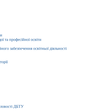
ти
ї та професійної освіти
йного забезпечення освітньої діяльності
торії
словості ДБТУ