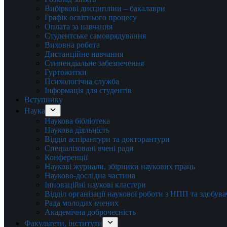
Вибіркові дисципліни – бакалаври
Графік освітнього процесу
Оплата за навчання
Студентське самоврядування
Виховна робота
Дистанційне навчання
Стипендіальне забезпечення
Гуртожитки
Психологічна служба
Інформація для студентів
Вступнику
Наука
Наукова бібліотека
Наукова діяльність
Відділ аспірантури та докторантури
Спеціалізовані вчені ради
Конференції
Наукові журнали, збірники наукових праць
Науково-дослідна частина
Інноваційні наукові кластери
Відділ організації наукової роботи з НПП та здобув
Рада молодих вчених
Академічна доброчесність
Факультети, інститути