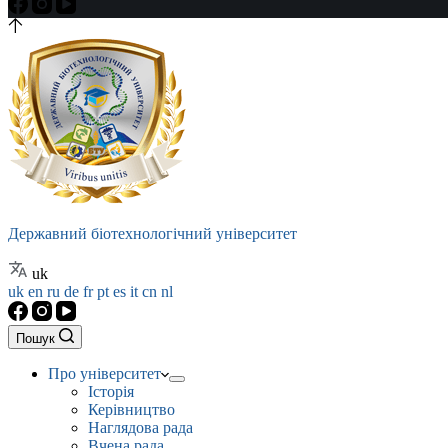
Державний біотехнологічний університет
uk
uk
en
ru
de
fr
pt
es
it
cn
nl
Пошук
Про університет
Історія
Керівництво
Наглядова рада
Вчена рада