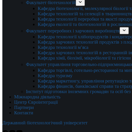
Факультет біотехнологій
Кафедра біотехнології, молекулярної біології 
Кафедра технологій та селекції в тваринництв
Кафедра технології переробки та якості проду
Кафедра екології та біотехнологій в рослинни
Факультет переробних і харчових виробництв
Кафедра технології хлібопродуктів і кондитер
Кафедра харчових технологій продуктів з плод
Кафедра технології м’яса
Кафедра харчових технологій в ресторанній ін
Кафедра хімії, біохімії, мікробіології та гігієн
Факультет управління торговельно-підприємницько
Кафедра торгівлі, готельно-ресторанної та ми
Кафедра туризму
Кафедра маркетингу, управління репутацією т
Кафедра фінансів, банківської справи та стра
Інститут підготовки іноземних громадян та осіб без
Міжнародна діяльність
Центр Євроінтеграції
Партнери
Контакти
Державний біотехнологічний університет