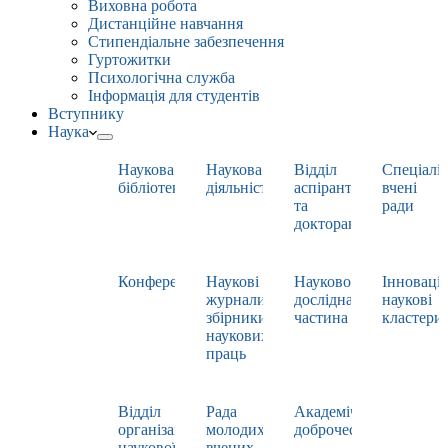
Виховна робота
Дистанційне навчання
Стипендіальне забезпечення
Гуртожитки
Психологічна служба
Інформація для студентів
Вступнику
Наука
Наукова
Наукова
Відділ
Спеціаліз
бібліотека
діяльність
аспірантури
вчені
та
ради
докторантури
Конференції
Наукові
Науково-
Інноваці
журнали,
дослідна
наукові
збірники
частина
кластери
наукових
праць
Відділ
Рада
Академічна
організації
молодих
доброчесність
наукової
вчених