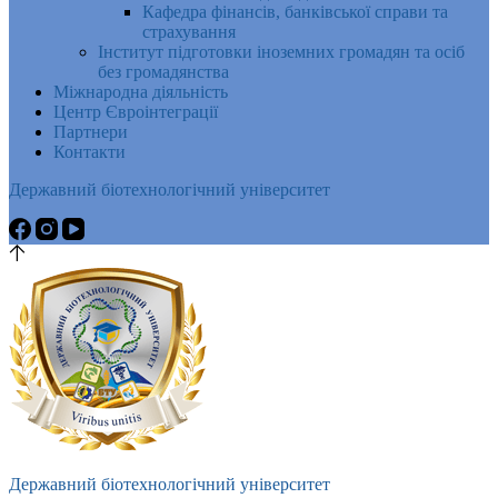
Кафедра фінансів, банківської справи та
страхування
Інститут підготовки іноземних громадян та осіб
без громадянства
Міжнародна діяльність
Центр Євроінтеграції
Партнери
Контакти
Державний біотехнологічний університет
Державний біотехнологічний університет