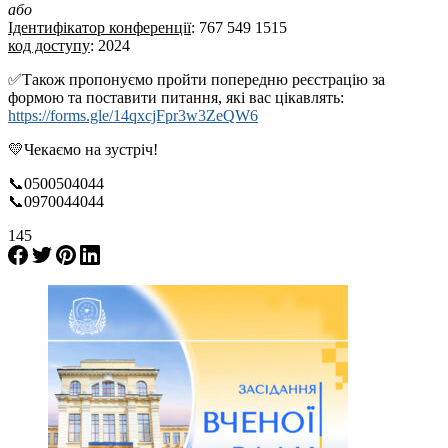
або
Ідентифікатор конференції
: 767 549 1515
код доступу
: 2024
✅Також пропонуємо пройти попередню реєстрацію за
формою та поставити питання, які вас цікавлять:
https://forms.gle/14qxcjFpr3w3ZeQW6
💛Чекаємо на зустріч!
📞0500504044
📞0970044044
145