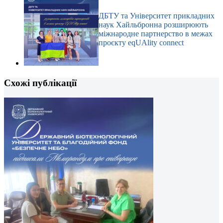
ДБТУ та Університет прикладних
наук Хайльбронна розширюють
міжнародне партнерство в межах
проєкту eqUAlity connect
Схожі публікації