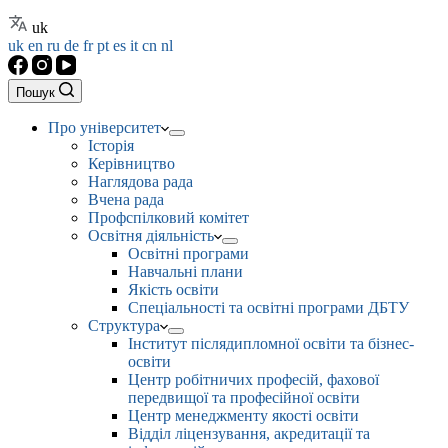
uk
uk
en
ru
de
fr
pt
es
it
cn
nl
Пошук
Про університет
Історія
Керівництво
Наглядова рада
Вчена рада
Профспілковий комітет
Освітня діяльність
Освітні програми
Навчальні плани
Якість освіти
Спеціальності та освітні програми ДБТУ
Структура
Інститут післядипломної освіти та бізнес-
освіти
Центр робітничих професій, фахової
передвищої та професійної освіти
Центр менеджменту якості освіти
Відділ ліцензування, акредитації та