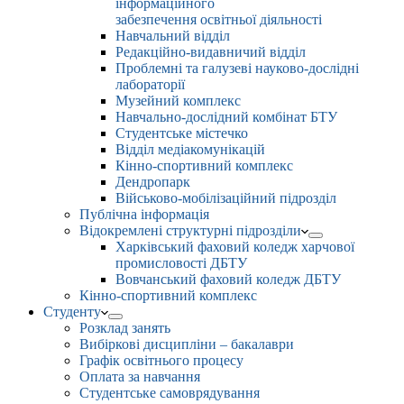
інформаційного
забезпечення освітньої діяльності
Навчальний відділ
Редакційно-видавничий відділ
Проблемні та галузеві науково-дослідні
лабораторії
Музейний комплекс
Навчально-дослідний комбінат БТУ
Студентське містечко
Відділ медіакомунікацій
Кінно-спортивний комплекс
Дендропарк
Військово-мобілізаційний підрозділ
Публічна інформація
Відокремлені структурні підрозділи
Харківський фаховий коледж харчової
промисловості ДБТУ
Вовчанський фаховий коледж ДБТУ
Кінно-спортивний комплекс
Студенту
Розклад занять
Вибіркові дисципліни – бакалаври
Графік освітнього процесу
Оплата за навчання
Студентське самоврядування