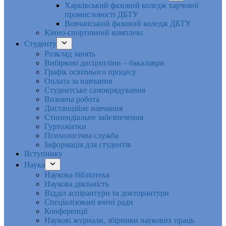
Харківський фаховий коледж харчової
промисловості ДБТУ
Вовчанський фаховий коледж ДБТУ
Кінно-спортивний комплекс
Студенту
Розклад занять
Вибіркові дисципліни – бакалаври
Графік освітнього процесу
Оплата за навчання
Студентське самоврядування
Виховна робота
Дистанційне навчання
Стипендіальне забезпечення
Гуртожитки
Психологічна служба
Інформація для студентів
Вступнику
Наука
Наукова бібліотека
Наукова діяльність
Відділ аспірантури та докторантури
Спеціалізовані вчені ради
Конференції
Наукові журнали, збірники наукових праць