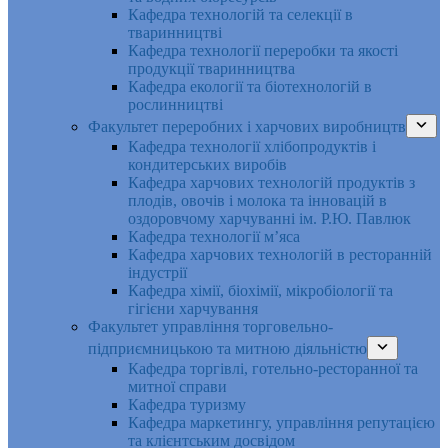
Кафедра технологій та селекції в
тваринництві
Кафедра технології переробки та якості
продукції тваринництва
Кафедра екології та біотехнологій в
рослинництві
Факультет переробних і харчових виробництв
Кафедра технології хлібопродуктів і
кондитерських виробів
Кафедра харчових технологій продуктів з
плодів, овочів і молока та інновацій в
оздоровчому харчуванні ім. Р.Ю. Павлюк
Кафедра технології м’яса
Кафедра харчових технологій в ресторанній
індустрії
Кафедра хімії, біохімії, мікробіології та
гігієни харчування
Факультет управління торговельно-
підприємницькою та митною діяльністю
Кафедра торгівлі, готельно-ресторанної та
митної справи
Кафедра туризму
Кафедра маркетингу, управління репутацією
та клієнтським досвідом