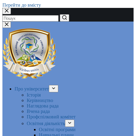
Перейти до вмісту
Немає
результатів
Про університет
Історія
Керівництво
Наглядова рада
Вчена рада
Профспілковий комітет
Освітня діяльність
Освітні програми
Навчальні плани