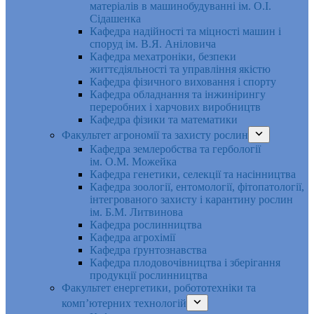
матеріалів в машинобудуванні ім. О.І.
Сідашенка
Кафедра надійності та міцності машин і
споруд ім. В.Я. Аніловича
Кафедра мехатроніки, безпеки
життєдіяльності та управління якістю
Кафедра фізичного виховання і спорту
Кафедра обладнання та інжинірингу
переробних і харчових виробництв
Кафедра фізики та математики
Факультет агрономії та захисту рослин
Кафедра землеробства та гербології
ім. О.М. Можейка
Кафедра генетики, селекції та насінництва
Кафедра зоології, ентомології, фітопатології,
інтегрованого захисту і карантину рослин
ім. Б.М. Литвинова
Кафедра рослинництва
Кафедра агрохімії
Кафедра ґрунтознавства
Кафедра плодовочівництва і зберігання
продукції рослинництва
Факультет енергетики, робототехніки та
комп’ютерних технологій