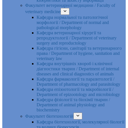
кібернетики та захисту інформації
Факультет ветеринарної медицини / Faculty of
veterinary medicine
Кафедра нормальної та патологічної
морфології / Department of normal and
pathological morphology
Кафедра ветеринарної хірургії та
репродуктології / Department of veterinary
surgery and reproductology
Кафедра гігієни, санітарії та ветеринарного
права / Department of hygiene, sanitation and
veterinary law
Кафедра внутрішніх хвороб і клінічної
діагностики тварин / Department of internal
diseases and clinical diagnostics of animals
Кафедра фармакології та паразитології /
Department of pharmacology and parasitology
Кафедра епізоотології та мікробіології /
Department of epizootology and microbiology
Кафедра фізіології та біохімії тварин /
Department of animal physiology and
biochemistry
Факультет біотехнологій
Кафедра біотехнології, молекулярної біології
та водних біоресурсів