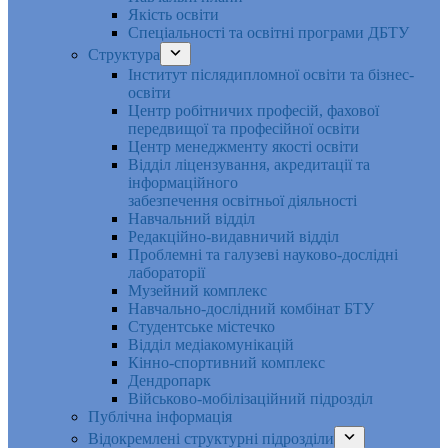
Якість освіти
Спеціальності та освітні програми ДБТУ
Структура
Інститут післядипломної освіти та бізнес-
освіти
Центр робітничих професій, фахової
передвищої та професійної освіти
Центр менеджменту якості освіти
Відділ ліцензування, акредитації та
інформаційного
забезпечення освітньої діяльності
Навчальний відділ
Редакційно-видавничий відділ
Проблемні та галузеві науково-дослідні
лабораторії
Музейний комплекс
Навчально-дослідний комбінат БТУ
Студентське містечко
Відділ медіакомунікацій
Кінно-спортивний комплекс
Дендропарк
Військово-мобілізаційний підрозділ
Публічна інформація
Відокремлені структурні підрозділи