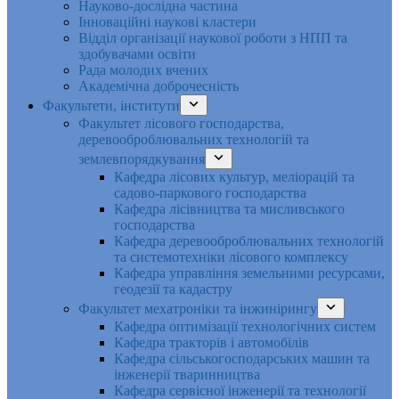
Науково-дослідна частина
Інноваційні наукові кластери
Відділ організації наукової роботи з НПП та
здобувачами освіти
Рада молодих вчених
Академічна доброчесність
Факультети, інститути
Факультет лісового господарства,
деревооброблювальних технологій та
землевпорядкування
Кафедра лісових культур, меліорацій та
садово-паркового господарства
Кафедра лісівництва та мисливського
господарства
Кафедра деревооброблювальних технологій
та системотехніки лісового комплексу
Кафедра управління земельними ресурсами,
геодезії та кадастру
Факультет мехатроніки та інжинірингу
Кафедра оптимізації технологічних систем
Кафедра тракторів і автомобілів
Кафедра сільськогосподарських машин та
інженерії тваринництва
Кафедра cервісної інженерії та технології