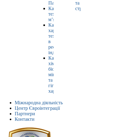
Павлюк
та
Кафедра
страхування
технології
м’яса
Кафедра
харчових
технологій
в
ресторанній
індустрії
Кафедра
хімії,
біохімії,
мікробіології
та
гігієни
харчування
Міжнародна діяльність
Центр Євроінтеграції
Партнери
Контакти