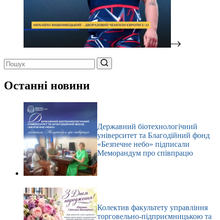
Немає
результатів
Останні новини
Державний біотехнологічний
університет та Благодійний фонд
«Безпечне небо» підписали
Меморандум про співпрацю
Колектив факультету управління
торговельно-підприємницькою та