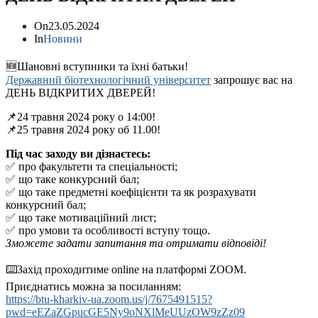
On
23.05.2024
In
Новини
🆕Шановні вступники та їхні батьки!
Державний біотехнологічний університет
запрошує вас на
ДЕНЬ ВІДКРИТИХ ДВЕРЕЙ!
📌24 травня 2024 року о 14:00!
📌25 травня 2024 року об 11.00!
Під час заходу ви дізнаєтесь:
✅ про факультети та спеціальності;
✅ що таке конкурсний бал;
✅ що таке предметні коефіцієнти та як розрахувати
конкурсний бал;
✅ що таке мотиваційний лист;
✅ про умови та особливості вступу тощо.
Зможете задати запитання та отримати відповіді!
⌨️Захід проходитиме online на платформі ZOOM.
Приєднатись можна за посиланням:
https://btu-kharkiv-ua.zoom.us/j/7675491515?
pwd=eEZaZGpucGE5Ny9oNXlMeUUzOW9zZz09