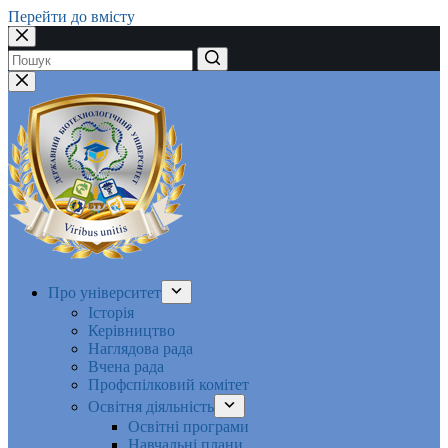
Перейти до вмісту
Немає
результатів
Про університет
Історія
Керівництво
Наглядова рада
Вчена рада
Профспілковий комітет
Освітня діяльність
Освітні програми
Навчальні плани