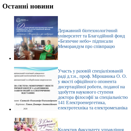
результатів
Останні новини
Державний біотехнологічний
університет та Благодійний фонд
«Безпечне небо» підписали
Меморандум про співпрацю
Участь у разовій спеціалізованій
раді д.т.н., проф. Мірошника О. О.
у якості офіційного опонента
дисертаційної роботи, поданої на
здобуття наукового ступеня
доктора філософії за спеціальністю
141 Електроенергетика,
електротехніка та електромеханіка
Колектив факультету управління