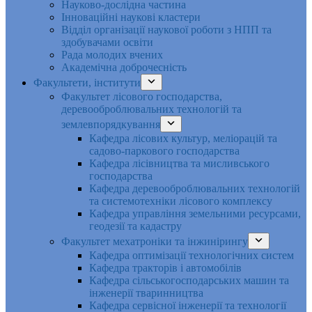
Науково-дослідна частина
Інноваційні наукові кластери
Відділ організації наукової роботи з НПП та
здобувачами освіти
Рада молодих вчених
Академічна доброчесність
Факультети, інститути
Факультет лісового господарства,
деревооброблювальних технологій та
землевпорядкування
Кафедра лісових культур, меліорацій та
садово-паркового господарства
Кафедра лісівництва та мисливського
господарства
Кафедра деревооброблювальних технологій
та системотехніки лісового комплексу
Кафедра управління земельними ресурсами,
геодезії та кадастру
Факультет мехатроніки та інжинірингу
Кафедра оптимізації технологічних систем
Кафедра тракторів і автомобілів
Кафедра сільськогосподарських машин та
інженерії тваринництва
Кафедра cервісної інженерії та технології