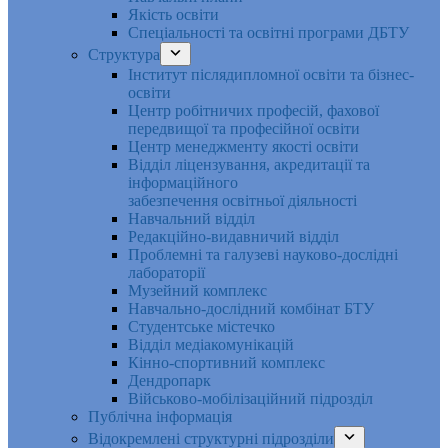
Якість освіти
Спеціальності та освітні програми ДБТУ
Структура
Інститут післядипломної освіти та бізнес-
освіти
Центр робітничих професій, фахової
передвищої та професійної освіти
Центр менеджменту якості освіти
Відділ ліцензування, акредитації та
інформаційного
забезпечення освітньої діяльності
Навчальний відділ
Редакційно-видавничий відділ
Проблемні та галузеві науково-дослідні
лабораторії
Музейний комплекс
Навчально-дослідний комбінат БТУ
Студентське містечко
Відділ медіакомунікацій
Кінно-спортивний комплекс
Дендропарк
Військово-мобілізаційний підрозділ
Публічна інформація
Відокремлені структурні підрозділи