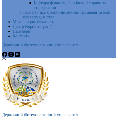
Кафедра фінансів, банківської справи та
страхування
Інститут підготовки іноземних громадян та осіб
без громадянства
Міжнародна діяльність
Центр Євроінтеграції
Партнери
Контакти
Державний біотехнологічний університет
Державний біотехнологічний університет