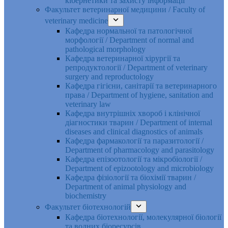
кібернетики та захисту інформації
Факультет ветеринарної медицини / Faculty of
veterinary medicine
Кафедра нормальної та патологічної
морфології / Department of normal and
pathological morphology
Кафедра ветеринарної хірургії та
репродуктології / Department of veterinary
surgery and reproductology
Кафедра гігієни, санітарії та ветеринарного
права / Department of hygiene, sanitation and
veterinary law
Кафедра внутрішніх хвороб і клінічної
діагностики тварин / Department of internal
diseases and clinical diagnostics of animals
Кафедра фармакології та паразитології /
Department of pharmacology and parasitology
Кафедра епізоотології та мікробіології /
Department of epizootology and microbiology
Кафедра фізіології та біохімії тварин /
Department of animal physiology and
biochemistry
Факультет біотехнологій
Кафедра біотехнології, молекулярної біології
та водних біоресурсів