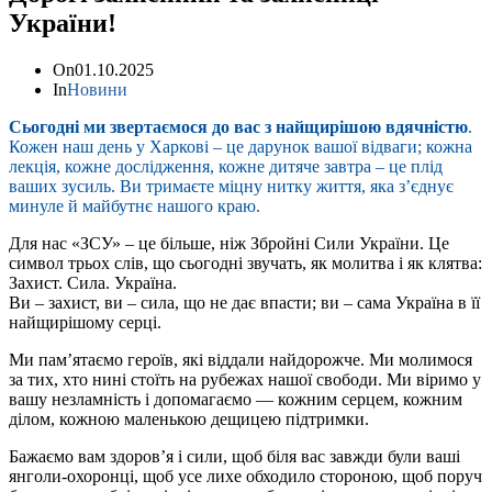
України!
On
01.10.2025
In
Новини
Сьогодні ми звертаємося до вас з найщирішою вдячністю
.
Кожен наш день у Харкові – це дарунок вашої відваги; кожна
лекція, кожне дослідження, кожне дитяче завтра – це плід
ваших зусиль. Ви тримаєте міцну нитку життя, яка з’єднує
минуле й майбутнє нашого краю.
Для нас «ЗСУ» – це більше, ніж Збройні Сили України. Це
символ трьох слів, що сьогодні звучать, як молитва і як клятва:
Захист. Сила. Україна.
Ви – захист, ви – сила, що не дає впасти; ви – сама Україна в її
найщирішому серці.
Ми пам’ятаємо героїв, які віддали найдорожче. Ми молимося
за тих, хто нині стоїть на рубежах нашої свободи. Ми віримо у
вашу незламність і допомагаємо — кожним серцем, кожним
ділом, кожною маленькою дещицею підтримки.
Бажаємо вам здоров’я і сили, щоб біля вас завжди були ваші
янголи-охоронці, щоб усе лихе обходило стороною, щоб поруч