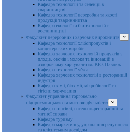
Кафедра технологій та селекції в
тваринництві
Кафедра технології переробки та якості
продукції тваринництва
Кафедра екології та біотехнологій в
рослинництві
Факультет переробних і харчових виробництв
Кафедра технології хлібопродуктів і
кондитерських виробів
Кафедра харчових технологій продуктів з
плодів, овочів і молока та інновацій в
оздоровчому харчуванні ім. Р.Ю. Павлюк
Кафедра технології м’яса
Кафедра харчових технологій в ресторанній
індустрії
Кафедра хімії, біохімії, мікробіології та
гігієни харчування
Факультет управління торговельно-
підприємницькою та митною діяльністю
Кафедра торгівлі, готельно-ресторанної та
митної справи
Кафедра туризму
Кафедра маркетингу, управління репутацією
та клієнтським досвідом