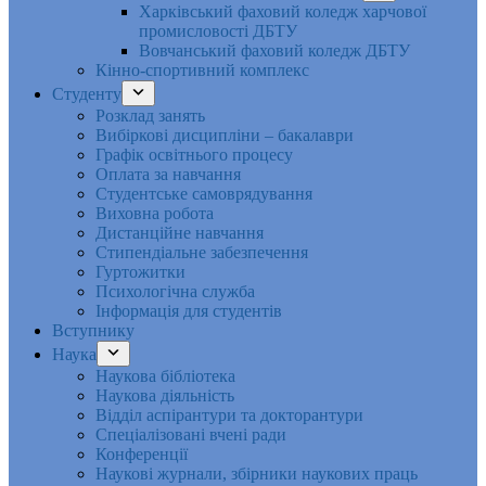
Харківський фаховий коледж харчової
промисловості ДБТУ
Вовчанський фаховий коледж ДБТУ
Кінно-спортивний комплекс
Студенту
Розклад занять
Вибіркові дисципліни – бакалаври
Графік освітнього процесу
Оплата за навчання
Студентське самоврядування
Виховна робота
Дистанційне навчання
Стипендіальне забезпечення
Гуртожитки
Психологічна служба
Інформація для студентів
Вступнику
Наука
Наукова бібліотека
Наукова діяльність
Відділ аспірантури та докторантури
Спеціалізовані вчені ради
Конференції
Наукові журнали, збірники наукових праць