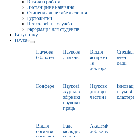
Виховна робота
Дистанційне навчання
Стипендіальне забезпечення
Гуртожитки
Психологічна служба
Інформація для студентів
Вступнику
Наука
Наукова
Наукова
Відділ
Спеціаліз
бібліотека
діяльність
аспірантури
вчені
та
ради
докторантури
Конференції
Наукові
Науково-
Інноваці
журнали,
дослідна
наукові
збірники
частина
кластери
наукових
праць
Відділ
Рада
Академічна
організації
молодих
доброчесність
наукової
вчених