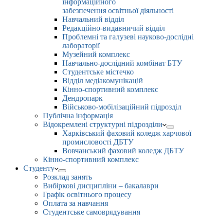
інформаційного
забезпечення освітньої діяльності
Навчальний відділ
Редакційно-видавничий відділ
Проблемні та галузеві науково-дослідні
лабораторії
Музейний комплекс
Навчально-дослідний комбінат БТУ
Студентське містечко
Відділ медіакомунікацій
Кінно-спортивний комплекс
Дендропарк
Військово-мобілізаційний підрозділ
Публічна інформація
Відокремлені структурні підрозділи
Харківський фаховий коледж харчової
промисловості ДБТУ
Вовчанський фаховий коледж ДБТУ
Кінно-спортивний комплекс
Студенту
Розклад занять
Вибіркові дисципліни – бакалаври
Графік освітнього процесу
Оплата за навчання
Студентське самоврядування