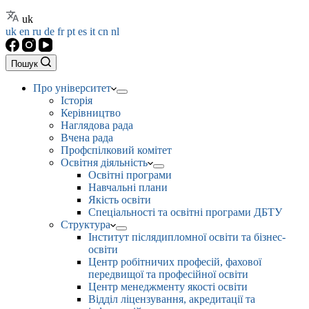
uk
uk
en
ru
de
fr
pt
es
it
cn
nl
Пошук
Про університет
Історія
Керівництво
Наглядова рада
Вчена рада
Профспілковий комітет
Освітня діяльність
Освітні програми
Навчальні плани
Якість освіти
Спеціальності та освітні програми ДБТУ
Структура
Інститут післядипломної освіти та бізнес-
освіти
Центр робітничих професій, фахової
передвищої та професійної освіти
Центр менеджменту якості освіти
Відділ ліцензування, акредитації та