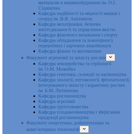
матеріалів в машинобудуванні ім. О.І.
Сідашенка
Кафедра надійності та міцності машин і
споруд ім. В.Я. Аніловича
Кафедра мехатроніки, безпеки
життєдіяльності та управління якістю
Кафедра фізичного виховання і спорту
Кафедра обладнання та інжинірингу
переробних і харчових виробництв
Кафедра фізики та математики
Факультет агрономії та захисту рослин
Кафедра землеробства та гербології
ім. О.М. Можейка
Кафедра генетики, селекції та насінництва
Кафедра зоології, ентомології, фітопатології,
інтегрованого захисту і карантину рослин
ім. Б.М. Литвинова
Кафедра рослинництва
Кафедра агрохімії
Кафедра ґрунтознавства
Кафедра плодовочівництва і зберігання
продукції рослинництва
Факультет енергетики, робототехніки та
комп’ютерних технологій