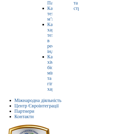
Павлюк
та
Кафедра
страхування
технології
м’яса
Кафедра
харчових
технологій
в
ресторанній
індустрії
Кафедра
хімії,
біохімії,
мікробіології
та
гігієни
харчування
Міжнародна діяльність
Центр Євроінтеграції
Партнери
Контакти