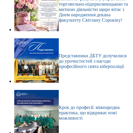
торговельно-підприємницькою та
митною діяльністю щиро вітає з
Днем народження декана
факультету Світлану Сорокіну!
Представники ДБТУ долучилися
до урочистостей з нагоди
професійного свята кіберполіції
Крок до професії: міжнародна
практика, що відкриває нові
можливості