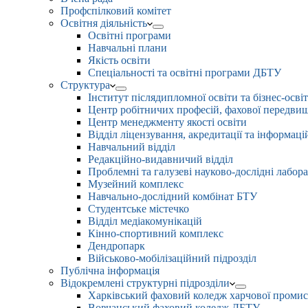
Профспілковий комітет
Освітня діяльність
Освітні програми
Навчальні плани
Якість освіти
Спеціальності та освітні програми ДБТУ
Структура
Інститут післядипломної освіти та бізнес-осві
Центр робітничих професій, фахової передвищо
Центр менеджменту якості освіти
Відділ ліцензування, акредитації та інформаці
Навчальний відділ
Редакційно-видавничий відділ
Проблемні та галузеві науково-дослідні лабора
Музейний комплекс
Навчально-дослідний комбінат БТУ
Студентське містечко
Відділ медіакомунікацій
Кінно-спортивний комплекс
Дендропарк
Військово-мобілізаційний підрозділ
Публічна інформація
Відокремлені структурні підрозділи
Харківський фаховий коледж харчової проми
Вовчанський фаховий коледж ДБТУ