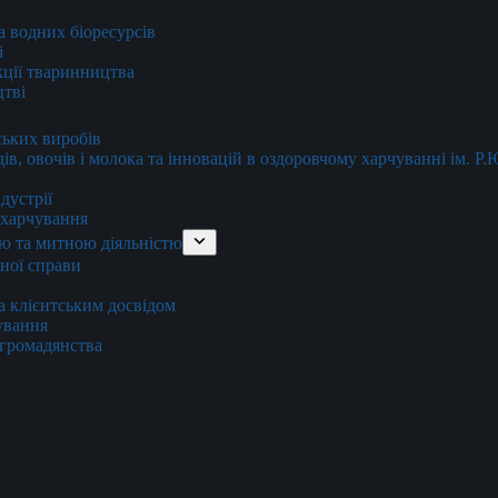
та водних біоресурсів
і
кції тваринництва
цтві
ських виробів
ів, овочів і молока та інновацій в оздоровчому харчуванні ім. Р
дустрії
и харчування
ю та митною діяльністю
тної справи
а клієнтським досвідом
хування
 громадянства