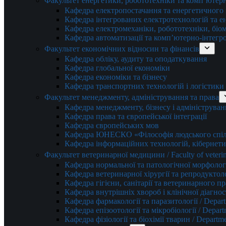
Факультет енергетики, робототехніки та комп’ютер
Кафедра електропостачання та енергетичног
Кафедра інтегрованих електротехнологій та 
Кафедра електромеханіки, робототехніки, біом
Кафедра автоматизації та комп’ютерно-інтегр
Факультет економічних відносин та фінансів
Кафедра обліку, аудиту та оподаткування
Кафедра глобальної економіки
Кафедра економіки та бізнесу
Кафедра транспортних технологій і логістики
Факультет менеджменту, адміністрування та права
Кафедра менеджменту, бізнесу і адмініструван
Кафедра права та європейської інтеграції
Кафедра європейських мов
Кафедра ЮНЕСКО «Філософія людського спілк
Кафедра інформаційних технологій, кібернети
Факультет ветеринарної медицини / Faculty of veterin
Кафедра нормальної та патологічної морфології
Кафедра ветеринарної хірургії та репродуктологі
Кафедра гігієни, санітарії та ветеринарного прав
Кафедра внутрішніх хвороб і клінічної діагностик
Кафедра фармакології та паразитології / Depart
Кафедра епізоотології та мікробіології / Depart
Кафедра фізіології та біохімії тварин / Departme