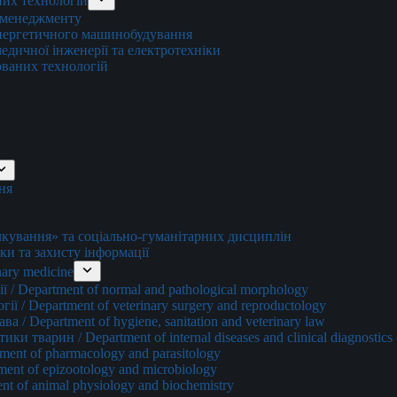
них технологій
о менеджменту
енергетичного машинобудування
едичної інженерії та електротехніки
ованих технологій
ня
ування» та соціально-гуманітарних дисциплін
ки та захисту інформації
ary medicine
 / Department of normal and pathological morphology
ї / Department of veterinary surgery and reproductology
а / Department of hygiene, sanitation and veterinary law
и тварин / Department of internal diseases and clinical diagnostics 
ment of pharmacology and parasitology
ment of epizootology and microbiology
nt of animal physiology and biochemistry