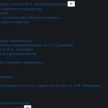
льних технологій та землевпорядкування
о-паркового господарства
рства
 системотехніки лісового комплексу
дезії та кадастру
енерії тваринництва
еріалів в машинобудуванні ім. О.І. Сідашенка
д ім. В.Я. Аніловича
 та управління якістю
их і харчових виробництв
 Можейка
 інтегрованого захисту і карантину рослин ім. Б.М. Литвинова
кції рослинництва