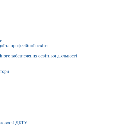
ти
ї та професійної освіти
йного забезпечення освітньої діяльності
торії
словості ДБТУ