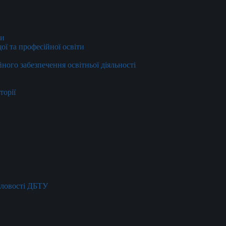
ти
ї та професійної освіти
йного забезпечення освітньої діяльності
торії
словості ДБТУ