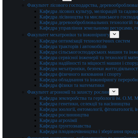
Факультет лісового господарства, деревооброблюва
Кафедра лісових культур, меліорацій та садов
Кафедра лісівництва та мисливського господа
Кафедра деревооброблювальних технологій та
Кафедра управління земельними ресурсами, гео
Факультет мехатроніки та інжинірингу
Кафедра оптимізації технологічних систем
Кафедра тракторів і автомобілів
Кафедра сільськогосподарських машин та інж
Кафедра cервісної інженерії та технології мат
Кафедра надійності та міцності машин і спору
Кафедра мехатроніки, безпеки життєдіяльності
Кафедра фізичного виховання і спорту
Кафедра обладнання та інжинірингу переробн
Кафедра фізики та математики
Факультет агрономії та захисту рослин
Кафедра землеробства та гербології ім. О.М.
Кафедра генетики, селекції та насінництва
Кафедра зоології, ентомології, фітопатології,
Кафедра рослинництва
Кафедра агрохімії
Кафедра ґрунтознавства
Кафедра плодовочівництва і зберігання проду