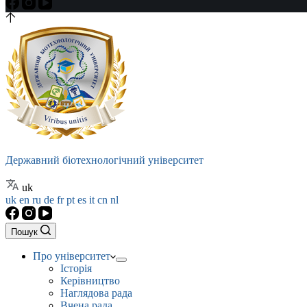
Державний біотехнологічний університет
uk
uk
en
ru
de
fr
pt
es
it
cn
nl
Пошук
Про університет
Історія
Керівництво
Наглядова рада
Вчена рада