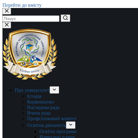
Перейти до вмісту
Немає
результатів
Про університет
Історія
Керівництво
Наглядова рада
Вчена рада
Профспілковий комітет
Освітня діяльність
Освітні програми
Навчальні плани