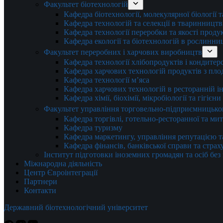
Факультет біотехнологій
Кафедра біотехнології, молекулярної біології 
Кафедра технологій та селекції в тваринництв
Кафедра технології переробки та якості проду
Кафедра екології та біотехнологій в рослинни
Факультет переробних і харчових виробництв
Кафедра технології хлібопродуктів і кондитер
Кафедра харчових технологій продуктів з плод
Кафедра технології м’яса
Кафедра харчових технологій в ресторанній ін
Кафедра хімії, біохімії, мікробіології та гігієн
Факультет управління торговельно-підприємницько
Кафедра торгівлі, готельно-ресторанної та ми
Кафедра туризму
Кафедра маркетингу, управління репутацією т
Кафедра фінансів, банківської справи та стра
Інститут підготовки іноземних громадян та осіб без
Міжнародна діяльність
Центр Євроінтеграції
Партнери
Контакти
Державний біотехнологічний університет