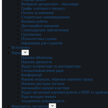
Вибіркові дисципліни – бакалаври
Графік освітнього процесу
Оплата за навчання
Студентське самоврядування
Виховна робота
Дистанційне навчання
Стипендіальне забезпечення
Гуртожитки
Психологічна служба
Інформація для студентів
Вступнику
Наука
Наукова бібліотека
Наукова діяльність
Відділ аспірантури та докторантури
Спеціалізовані вчені ради
Конференції
Наукові журнали, збірники наукових праць
Науково-дослідна частина
Інноваційні наукові кластери
Відділ організації наукової роботи з НПП та здобув
Рада молодих вчених
Академічна доброчесність
Факультети, інститути