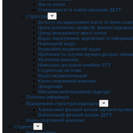
Якість освіти
Спеціальності та освітні програми ДБТУ
Структура
Інститут післядипломної освіти та бізнес-осві
Центр робітничих професій, фахової передвищо
Центр менеджменту якості освіти
Відділ ліцензування, акредитації та інформаці
Навчальний відділ
Редакційно-видавничий відділ
Проблемні та галузеві науково-дослідні лабора
Музейний комплекс
Навчально-дослідний комбінат БТУ
Студентське містечко
Відділ медіакомунікацій
Кінно-спортивний комплекс
Дендропарк
Військово-мобілізаційний підрозділ
Публічна інформація
Відокремлені структурні підрозділи
Харківський фаховий коледж харчової проми
Вовчанський фаховий коледж ДБТУ
Кінно-спортивний комплекс
Студенту
Розклад занять