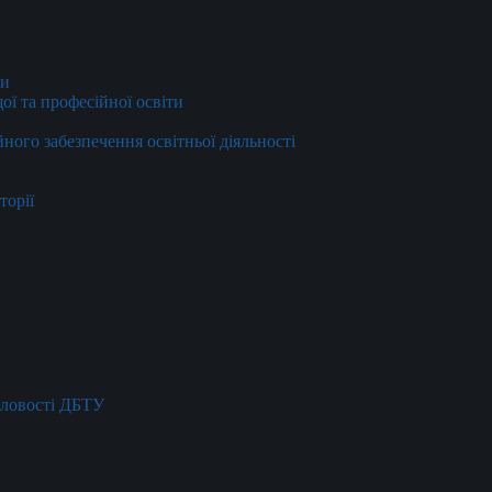
ти
ї та професійної освіти
йного забезпечення освітньої діяльності
торії
словості ДБТУ