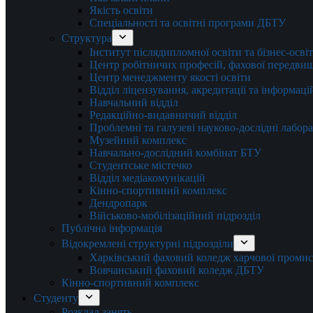
Якість освіти
Спеціальності та освітні програми ДБТУ
Структура
Інститут післядипломної освіти та бізнес-осві
Центр робітничих професій, фахової передвищо
Центр менеджменту якості освіти
Відділ ліцензування, акредитації та інформаці
Навчальний відділ
Редакційно-видавничий відділ
Проблемні та галузеві науково-дослідні лабора
Музейний комплекс
Навчально-дослідний комбінат БТУ
Студентське містечко
Відділ медіакомунікацій
Кінно-спортивний комплекс
Дендропарк
Військово-мобілізаційний підрозділ
Публічна інформація
Відокремлені структурні підрозділи
Харківський фаховий коледж харчової проми
Вовчанський фаховий коледж ДБТУ
Кінно-спортивний комплекс
Студенту
Розклад занять