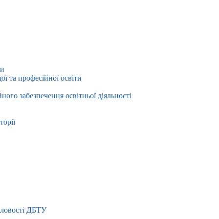
ти
ї та професійної освіти
йного забезпечення освітньої діяльності
торії
словості ДБТУ