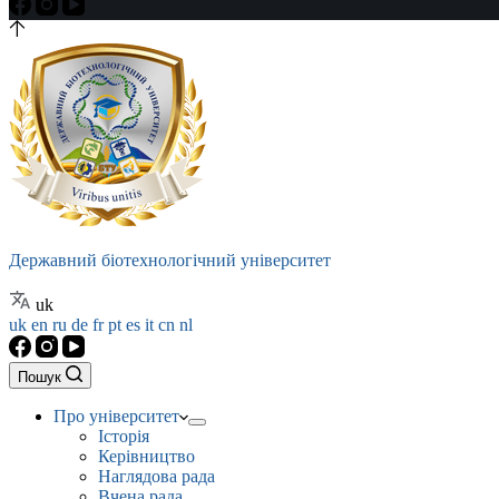
Державний біотехнологічний університет
uk
uk
en
ru
de
fr
pt
es
it
cn
nl
Пошук
Про університет
Історія
Керівництво
Наглядова рада
Вчена рада