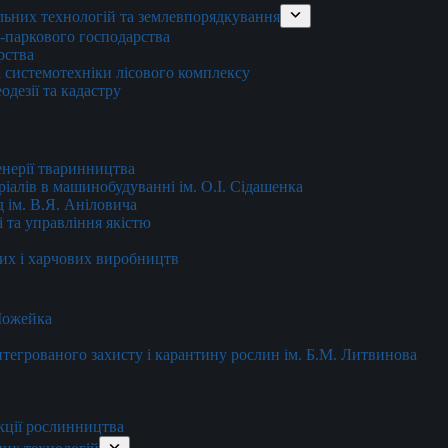
льних технологій та землевпорядкування
о-паркового господарства
рства
 системотехніки лісового комплексу
дезії та кадастру
енерії тваринництва
еріалів в машинобудуванні ім. О.І. Сідашенка
д ім. В.Я. Аніловича
 та управління якістю
их і харчових виробництв
 Можейка
 інтегрованого захисту і карантину рослин ім. Б.М. Литвинова
кції рослинництва