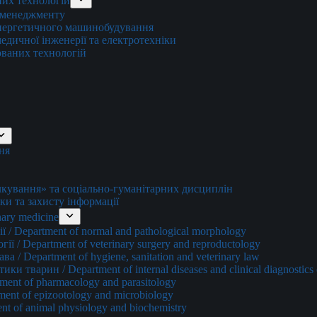
них технологій
о менеджменту
енергетичного машинобудування
едичної інженерії та електротехніки
ованих технологій
ня
ування» та соціально-гуманітарних дисциплін
ки та захисту інформації
ary medicine
 / Department of normal and pathological morphology
ї / Department of veterinary surgery and reproductology
а / Department of hygiene, sanitation and veterinary law
и тварин / Department of internal diseases and clinical diagnostics 
ment of pharmacology and parasitology
ment of epizootology and microbiology
nt of animal physiology and biochemistry