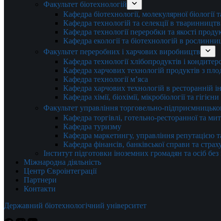
Факультет біотехнологій
Кафедра біотехнології, молекулярної біології 
Кафедра технологій та селекції в тваринництв
Кафедра технології переробки та якості проду
Кафедра екології та біотехнологій в рослинни
Факультет переробних і харчових виробництв
Кафедра технології хлібопродуктів і кондитер
Кафедра харчових технологій продуктів з плод
Кафедра технології м’яса
Кафедра харчових технологій в ресторанній ін
Кафедра хімії, біохімії, мікробіології та гігієн
Факультет управління торговельно-підприємницько
Кафедра торгівлі, готельно-ресторанної та ми
Кафедра туризму
Кафедра маркетингу, управління репутацією т
Кафедра фінансів, банківської справи та стра
Інститут підготовки іноземних громадян та осіб без
Міжнародна діяльність
Центр Євроінтеграції
Партнери
Контакти
Державний біотехнологічний університет