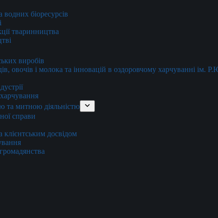
та водних біоресурсів
і
кції тваринництва
цтві
ських виробів
ів, овочів і молока та інновацій в оздоровчому харчуванні ім. Р
дустрії
и харчування
ю та митною діяльністю
тної справи
а клієнтським досвідом
хування
 громадянства