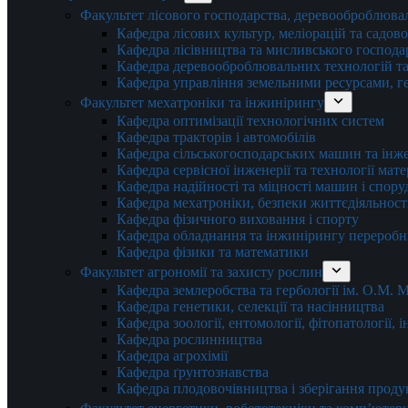
Факультет лісового господарства, деревооброблюва
Кафедра лісових культур, меліорацій та садов
Кафедра лісівництва та мисливського господа
Кафедра деревооброблювальних технологій та
Кафедра управління земельними ресурсами, гео
Факультет мехатроніки та інжинірингу
Кафедра оптимізації технологічних систем
Кафедра тракторів і автомобілів
Кафедра сільськогосподарських машин та інж
Кафедра cервісної інженерії та технології мат
Кафедра надійності та міцності машин і спору
Кафедра мехатроніки, безпеки життєдіяльності
Кафедра фізичного виховання і спорту
Кафедра обладнання та інжинірингу переробн
Кафедра фізики та математики
Факультет агрономії та захисту рослин
Кафедра землеробства та гербології ім. О.М.
Кафедра генетики, селекції та насінництва
Кафедра зоології, ентомології, фітопатології,
Кафедра рослинництва
Кафедра агрохімії
Кафедра ґрунтознавства
Кафедра плодовочівництва і зберігання проду