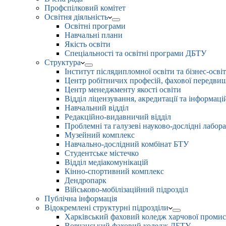
Профспілковий комітет
Освітня діяльність
Освітні програми
Навчальні плани
Якість освіти
Спеціальності та освітні програми ДБТУ
Структура
Інститут післядипломної освіти та бізнес-осві
Центр робітничих професій, фахової передвищо
Центр менеджменту якості освіти
Відділ ліцензування, акредитації та інформаці
Навчальний відділ
Редакційно-видавничий відділ
Проблемні та галузеві науково-дослідні лабора
Музейний комплекс
Навчально-дослідний комбінат БТУ
Студентське містечко
Відділ медіакомунікацій
Кінно-спортивний комплекс
Дендропарк
Військово-мобілізаційний підрозділ
Публічна інформація
Відокремлені структурні підрозділи
Харківський фаховий коледж харчової проми
Вовчанський фаховий коледж ДБТУ