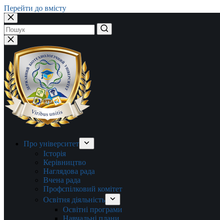
Перейти до вмісту
Немає
результатів
Про університет
Історія
Керівництво
Наглядова рада
Вчена рада
Профспілковий комітет
Освітня діяльність
Освітні програми
Навчальні плани