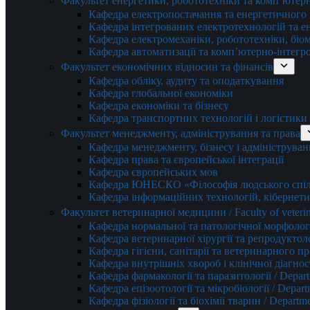
Факультет енергетики, робототехніки та комп’ютер
Кафедра електропостачання та енергетичног
Кафедра інтегрованих електротехнологій та 
Кафедра електромеханіки, робототехніки, біом
Кафедра автоматизації та комп’ютерно-інтегр
Факультет економічних відносин та фінансів
Кафедра обліку, аудиту та оподаткування
Кафедра глобальної економіки
Кафедра економіки та бізнесу
Кафедра транспортних технологій і логістики
Факультет менеджменту, адміністрування та права
Кафедра менеджменту, бізнесу і адмініструван
Кафедра права та європейської інтеграції
Кафедра європейських мов
Кафедра ЮНЕСКО «Філософія людського спілк
Кафедра інформаційних технологій, кібернети
Факультет ветеринарної медицини / Faculty of veterin
Кафедра нормальної та патологічної морфології
Кафедра ветеринарної хірургії та репродуктологі
Кафедра гігієни, санітарії та ветеринарного прав
Кафедра внутрішніх хвороб і клінічної діагностик
Кафедра фармакології та паразитології / Depart
Кафедра епізоотології та мікробіології / Depart
Кафедра фізіології та біохімії тварин / Departme