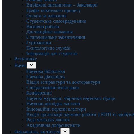
Вибіркові дисципліни – бакалаври
Графік освітнього процесу
Оплата за навчання
Студентське самоврядування
Виховна робота
Дистанційне навчання
Стипендіальне забезпечення
Гуртожитки
Психологічна служба
Інформація для студентів
Вступнику
Наука
Наукова бібліотека
Наукова діяльність
Відділ аспірантури та докторантури
Спеціалізовані вчені ради
Конференції
Наукові журнали, збірники наукових праць
Науково-дослідна частина
Інноваційні наукові кластери
Відділ організації наукової роботи з НПП та здобув
Рада молодих вчених
Академічна доброчесність
Факультети, інститути