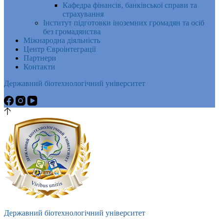
Кафедра фінансів, банківської справи та
страхування
Інститут підготовки іноземних громадян та осіб
без громадянства
Міжнародна діяльність
Центр Євроінтеграції
Партнери
Контакти
Державний біотехнологічний університет
Державний біотехнологічний університет