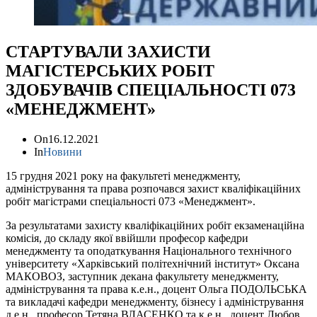
СТАРТУВАЛИ ЗАХИСТИ
МАГІСТЕРСЬКИХ РОБІТ
ЗДОБУВАЧІВ СПЕЦІАЛЬНОСТІ 073
«МЕНЕДЖМЕНТ»
On
16.12.2021
In
Новини
15 грудня 2021 року на факультеті менеджменту,
адміністрування та права розпочався захист кваліфікаційних
робіт магістрами спеціальності 073 «Менеджмент».
За результатами захисту кваліфікаційних робіт екзаменаційна
комісія, до складу якої ввійшли професор кафедри
менеджменту та оподаткування Національного технічного
університету «Харківський політехнічний інститут» Оксана
МАКОВОЗ, заступник декана факультету менеджменту,
адміністрування та права к.е.н., доцент Ольга ПОДОЛЬСЬКА
та викладачі кафедри менеджменту, бізнесу і адміністрування
д.е.н., професор Тетяна ВЛАСЕНКО та к.е.н., доцент Любов