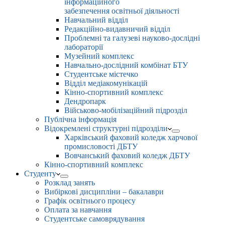
інформаційного
забезпечення освітньої діяльності
Навчальний відділ
Редакційно-видавничий відділ
Проблемні та галузеві науково-дослідні
лабораторії
Музейний комплекс
Навчально-дослідний комбінат БТУ
Студентське містечко
Відділ медіакомунікацій
Кінно-спортивний комплекс
Дендропарк
Військово-мобілізаційний підрозділ
Публічна інформація
Відокремлені структурні підрозділи
Харківський фаховий коледж харчової
промисловості ДБТУ
Вовчанський фаховий коледж ДБТУ
Кінно-спортивний комплекс
Студенту
Розклад занять
Вибіркові дисципліни – бакалаври
Графік освітнього процесу
Оплата за навчання
Студентське самоврядування