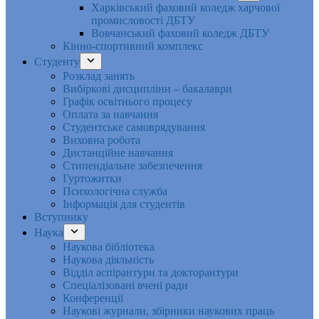
Харківський фаховий коледж харчової
промисловості ДБТУ
Вовчанський фаховий коледж ДБТУ
Кінно-спортивний комплекс
Студенту
Розклад занять
Вибіркові дисципліни – бакалаври
Графік освітнього процесу
Оплата за навчання
Студентське самоврядування
Виховна робота
Дистанційне навчання
Стипендіальне забезпечення
Гуртожитки
Психологічна служба
Інформація для студентів
Вступнику
Наука
Наукова бібліотека
Наукова діяльність
Відділ аспірантури та докторантури
Спеціалізовані вчені ради
Конференції
Наукові журнали, збірники наукових праць