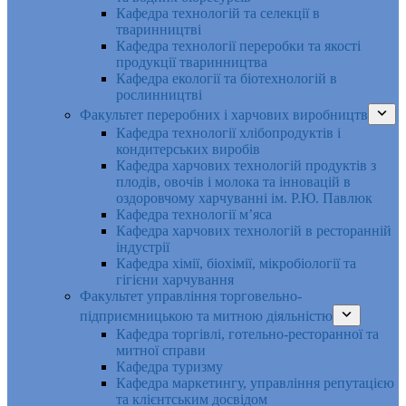
Кафедра технологій та селекції в
тваринництві
Кафедра технології переробки та якості
продукції тваринництва
Кафедра екології та біотехнологій в
рослинництві
Факультет переробних і харчових виробництв
Кафедра технології хлібопродуктів і
кондитерських виробів
Кафедра харчових технологій продуктів з
плодів, овочів і молока та інновацій в
оздоровчому харчуванні ім. Р.Ю. Павлюк
Кафедра технології м’яса
Кафедра харчових технологій в ресторанній
індустрії
Кафедра хімії, біохімії, мікробіології та
гігієни харчування
Факультет управління торговельно-
підприємницькою та митною діяльністю
Кафедра торгівлі, готельно-ресторанної та
митної справи
Кафедра туризму
Кафедра маркетингу, управління репутацією
та клієнтським досвідом