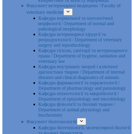
кібернетики та захисту інформації
Факультет ветеринарної медицини / Faculty of
veterinary medicine
Кафедра нормальної та патологічної
морфології / Department of normal and
pathological morphology
Кафедра ветеринарної хірургії та
репродуктології / Department of veterinary
surgery and reproductology
Кафедра гігієни, санітарії та ветеринарного
права / Department of hygiene, sanitation and
veterinary law
Кафедра внутрішніх хвороб і клінічної
діагностики тварин / Department of internal
diseases and clinical diagnostics of animals
Кафедра фармакології та паразитології /
Department of pharmacology and parasitology
Кафедра епізоотології та мікробіології /
Department of epizootology and microbiology
Кафедра фізіології та біохімії тварин /
Department of animal physiology and
biochemistry
Факультет біотехнологій
Кафедра біотехнології, молекулярної біології
та водних біоресурсів