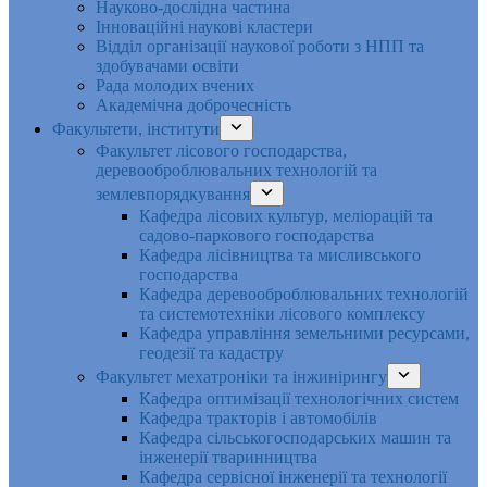
Науково-дослідна частина
Інноваційні наукові кластери
Відділ організації наукової роботи з НПП та
здобувачами освіти
Рада молодих вчених
Академічна доброчесність
Факультети, інститути
Факультет лісового господарства,
деревооброблювальних технологій та
землевпорядкування
Кафедра лісових культур, меліорацій та
садово-паркового господарства
Кафедра лісівництва та мисливського
господарства
Кафедра деревооброблювальних технологій
та системотехніки лісового комплексу
Кафедра управління земельними ресурсами,
геодезії та кадастру
Факультет мехатроніки та інжинірингу
Кафедра оптимізації технологічних систем
Кафедра тракторів і автомобілів
Кафедра сільськогосподарських машин та
інженерії тваринництва
Кафедра cервісної інженерії та технології