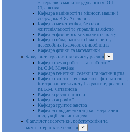
матеріалів в машинобудуванні ім. О.І.
Сідашенка
Кафедра надійності та міцності машин і
споруд ім. В.Я. Аніловича
Кафедра мехатроніки, безпеки
життєдіяльності та управління якістю
Кафедра фізичного виховання і спорту
Кафедра обладнання та інжинірингу
переробних і харчових виробництв
Кафедра фізики та математики
Факультет агрономії та захисту рослин
Кафедра землеробства та гербології
ім. О.М. Можейка
Кафедра генетики, селекції та насінництва
Кафедра зоології, ентомології, фітопатології,
інтегрованого захисту і карантину рослин
ім. Б.М. Литвинова
Кафедра рослинництва
Кафедра агрохімії
Кафедра ґрунтознавства
Кафедра плодовочівництва і зберігання
продукції рослинництва
Факультет енергетики, робототехніки та
комп’ютерних технологій