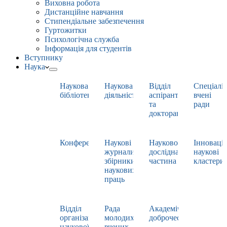
Виховна робота
Дистанційне навчання
Стипендіальне забезпечення
Гуртожитки
Психологічна служба
Інформація для студентів
Вступнику
Наука
Наукова
Наукова
Відділ
Спеціаліз
бібліотека
діяльність
аспірантури
вчені
та
ради
докторантури
Конференції
Наукові
Науково-
Інноваці
журнали,
дослідна
наукові
збірники
частина
кластери
наукових
праць
Відділ
Рада
Академічна
організації
молодих
доброчесність
наукової
вчених