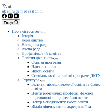
uk
uk
en
ru
de
fr
pt
es
it
cn
nl
Пошук
Про університет
Історія
Керівництво
Наглядова рада
Вчена рада
Профспілковий комітет
Освітня діяльність
Освітні програми
Навчальні плани
Якість освіти
Спеціальності та освітні програми ДБТУ
Структура
Інститут післядипломної освіти та бізнес-
освіти
Центр робітничих професій, фахової
передвищої та професійної освіти
Центр менеджменту якості освіти
Відділ ліцензування, акредитації та