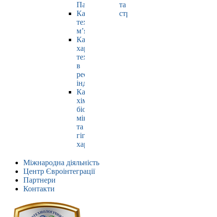
Павлюк
та
Кафедра
страхування
технології
м’яса
Кафедра
харчових
технологій
в
ресторанній
індустрії
Кафедра
хімії,
біохімії,
мікробіології
та
гігієни
харчування
Міжнародна діяльність
Центр Євроінтеграції
Партнери
Контакти