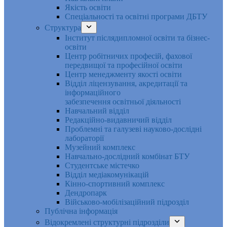
Якість освіти
Спеціальності та освітні програми ДБТУ
Структура
Інститут післядипломної освіти та бізнес-
освіти
Центр робітничих професій, фахової
передвищої та професійної освіти
Центр менеджменту якості освіти
Відділ ліцензування, акредитації та
інформаційного
забезпечення освітньої діяльності
Навчальний відділ
Редакційно-видавничий відділ
Проблемні та галузеві науково-дослідні
лабораторії
Музейний комплекс
Навчально-дослідний комбінат БТУ
Студентське містечко
Відділ медіакомунікацій
Кінно-спортивний комплекс
Дендропарк
Військово-мобілізаційний підрозділ
Публічна інформація
Відокремлені структурні підрозділи