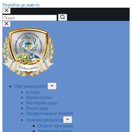
Перейти до вмісту
Немає
результатів
Про університет
Історія
Керівництво
Наглядова рада
Вчена рада
Профспілковий комітет
Освітня діяльність
Освітні програми
Навчальні плани