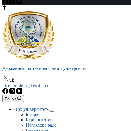
Державний біотехнологічний університет
uk
uk
en
ru
de
fr
pt
es
it
cn
nl
Пошук
Про університет
Історія
Керівництво
Наглядова рада
Вчена рада