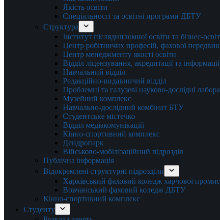
Якість освіти
Спеціальності та освітні програми ДБТУ
Структура
Інститут післядипломної освіти та бізнес-осві
Центр робітничих професій, фахової передвищо
Центр менеджменту якості освіти
Відділ ліцензування, акредитації та інформаці
Навчальний відділ
Редакційно-видавничий відділ
Проблемні та галузеві науково-дослідні лабора
Музейний комплекс
Навчально-дослідний комбінат БТУ
Студентське містечко
Відділ медіакомунікацій
Кінно-спортивний комплекс
Дендропарк
Військово-мобілізаційний підрозділ
Публічна інформація
Відокремлені структурні підрозділи
Харківський фаховий коледж харчової проми
Вовчанський фаховий коледж ДБТУ
Кінно-спортивний комплекс
Студенту
Розклад занять