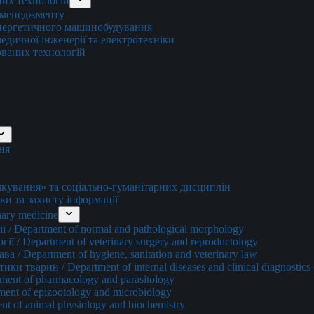
них технологій
о менеджменту
енергетичного машинобудування
едичної інженерії та електротехніки
ованих технологій
ня
ування» та соціально-гуманітарних дисциплін
ки та захисту інформації
ary medicine
 / Department of normal and pathological morphology
ї / Department of veterinary surgery and reproductology
а / Department of hygiene, sanitation and veterinary law
и тварин / Department of internal diseases and clinical diagnostics 
ment of pharmacology and parasitology
ment of epizootology and microbiology
nt of animal physiology and biochemistry