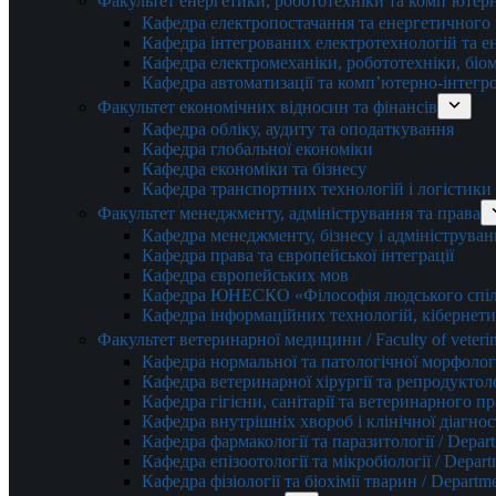
Факультет енергетики, робототехніки та комп’ютер
Кафедра електропостачання та енергетичног
Кафедра інтегрованих електротехнологій та 
Кафедра електромеханіки, робототехніки, біом
Кафедра автоматизації та комп’ютерно-інтегр
Факультет економічних відносин та фінансів
Кафедра обліку, аудиту та оподаткування
Кафедра глобальної економіки
Кафедра економіки та бізнесу
Кафедра транспортних технологій і логістики
Факультет менеджменту, адміністрування та права
Кафедра менеджменту, бізнесу і адмініструван
Кафедра права та європейської інтеграції
Кафедра європейських мов
Кафедра ЮНЕСКО «Філософія людського спілк
Кафедра інформаційних технологій, кібернети
Факультет ветеринарної медицини / Faculty of veterin
Кафедра нормальної та патологічної морфології
Кафедра ветеринарної хірургії та репродуктологі
Кафедра гігієни, санітарії та ветеринарного прав
Кафедра внутрішніх хвороб і клінічної діагностик
Кафедра фармакології та паразитології / Depart
Кафедра епізоотології та мікробіології / Depart
Кафедра фізіології та біохімії тварин / Departme