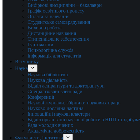
Вибіркові дисципліни – бакалаври
Графік освітнього процесу
Оплата за навчання
Студентське самоврядування
Виховна робота
Дистанційне навчання
Стипендіальне забезпечення
Гуртожитки
Психологічна служба
Інформація для студентів
Вступнику
Наука
Наукова бібліотека
Наукова діяльність
Відділ аспірантури та докторантури
Спеціалізовані вчені ради
Конференції
Наукові журнали, збірники наукових праць
Науково-дослідна частина
Інноваційні наукові кластери
Відділ організації наукової роботи з НПП та здобув
Рада молодих вчених
Академічна доброчесність
Факультети, інститути