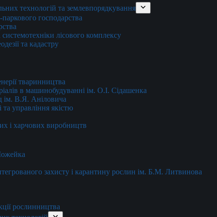
льних технологій та землевпорядкування
о-паркового господарства
рства
 системотехніки лісового комплексу
дезії та кадастру
енерії тваринництва
еріалів в машинобудуванні ім. О.І. Сідашенка
д ім. В.Я. Аніловича
 та управління якістю
их і харчових виробництв
 Можейка
 інтегрованого захисту і карантину рослин ім. Б.М. Литвинова
кції рослинництва