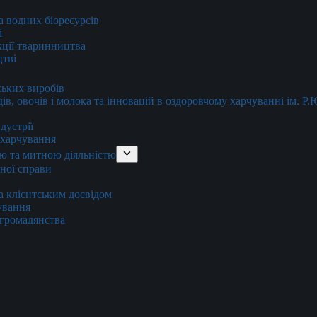
та водних біоресурсів
і
кції тваринництва
цтві
ських виробів
ів, овочів і молока та інновацій в оздоровчому харчуванні ім. Р
дустрії
и харчування
ю та митною діяльністю
тної справи
а клієнтським досвідом
хування
 громадянства