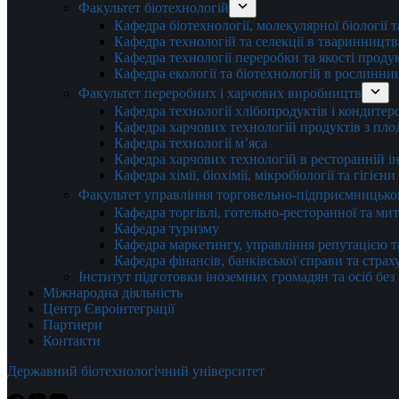
Факультет біотехнологій
Кафедра біотехнології, молекулярної біології 
Кафедра технологій та селекції в тваринництв
Кафедра технології переробки та якості проду
Кафедра екології та біотехнологій в рослинни
Факультет переробних і харчових виробництв
Кафедра технології хлібопродуктів і кондитер
Кафедра харчових технологій продуктів з плод
Кафедра технології м’яса
Кафедра харчових технологій в ресторанній ін
Кафедра хімії, біохімії, мікробіології та гігієн
Факультет управління торговельно-підприємницько
Кафедра торгівлі, готельно-ресторанної та ми
Кафедра туризму
Кафедра маркетингу, управління репутацією т
Кафедра фінансів, банківської справи та стра
Інститут підготовки іноземних громадян та осіб без
Міжнародна діяльність
Центр Євроінтеграції
Партнери
Контакти
Державний біотехнологічний університет