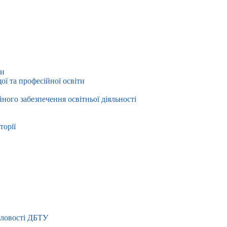
ти
ї та професійної освіти
йного забезпечення освітньої діяльності
торії
словості ДБТУ