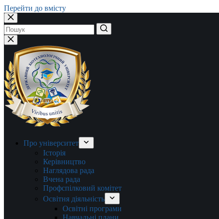
Перейти до вмісту
Немає
результатів
Про університет
Історія
Керівництво
Наглядова рада
Вчена рада
Профспілковий комітет
Освітня діяльність
Освітні програми
Навчальні плани