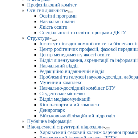
Профспілковий комітет
Освітня діяльність
Освітні програми
Навчальні плани
Якість освіти
Спеціальності та освітні програми ДБТУ
Структура
Інститут післядипломної освіти та бізнес-осві
Центр робітничих професій, фахової передвищо
Центр менеджменту якості освіти
Відділ ліцензування, акредитації та інформаці
Навчальний відділ
Редакційно-видавничий відділ
Проблемні та галузеві науково-дослідні лабора
Музейний комплекс
Навчально-дослідний комбінат БТУ
Студентське містечко
Відділ медіакомунікацій
Кінно-спортивний комплекс
Дендропарк
Військово-мобілізаційний підрозділ
Публічна інформація
Відокремлені структурні підрозділи
Харківський фаховий коледж харчової проми
Вовчанський фаховий коледж ДБТУ