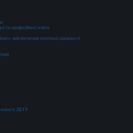
ти
ї та професійної освіти
йного забезпечення освітньої діяльності
торії
словості ДБТУ