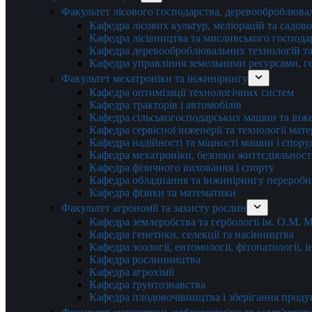
Факультет лісового господарства, деревооброблюва
Кафедра лісових культур, меліорацій та садов
Кафедра лісівництва та мисливського господа
Кафедра деревооброблювальних технологій та
Кафедра управління земельними ресурсами, гео
Факультет мехатроніки та інжинірингу
Кафедра оптимізації технологічних систем
Кафедра тракторів і автомобілів
Кафедра сільськогосподарських машин та інж
Кафедра cервісної інженерії та технології мат
Кафедра надійності та міцності машин і спору
Кафедра мехатроніки, безпеки життєдіяльності
Кафедра фізичного виховання і спорту
Кафедра обладнання та інжинірингу переробн
Кафедра фізики та математики
Факультет агрономії та захисту рослин
Кафедра землеробства та гербології ім. О.М.
Кафедра генетики, селекції та насінництва
Кафедра зоології, ентомології, фітопатології,
Кафедра рослинництва
Кафедра агрохімії
Кафедра ґрунтознавства
Кафедра плодовочівництва і зберігання проду