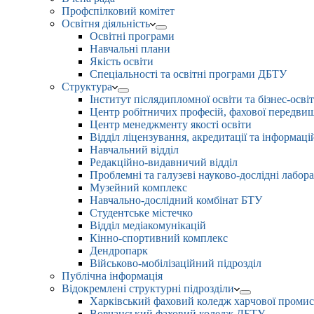
Профспілковий комітет
Освітня діяльність
Освітні програми
Навчальні плани
Якість освіти
Спеціальності та освітні програми ДБТУ
Структура
Інститут післядипломної освіти та бізнес-осві
Центр робітничих професій, фахової передвищо
Центр менеджменту якості освіти
Відділ ліцензування, акредитації та інформаці
Навчальний відділ
Редакційно-видавничий відділ
Проблемні та галузеві науково-дослідні лабора
Музейний комплекс
Навчально-дослідний комбінат БТУ
Студентське містечко
Відділ медіакомунікацій
Кінно-спортивний комплекс
Дендропарк
Військово-мобілізаційний підрозділ
Публічна інформація
Відокремлені структурні підрозділи
Харківський фаховий коледж харчової проми
Вовчанський фаховий коледж ДБТУ