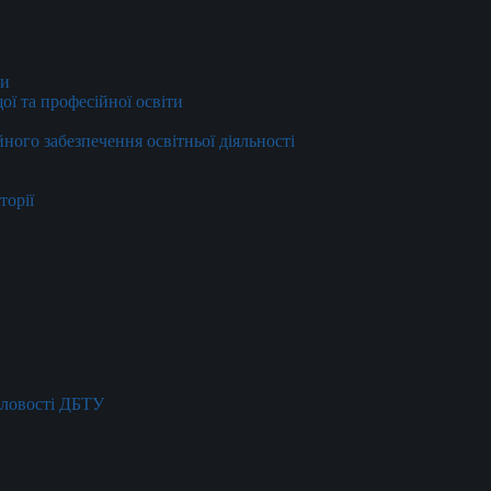
ти
ї та професійної освіти
йного забезпечення освітньої діяльності
торії
словості ДБТУ