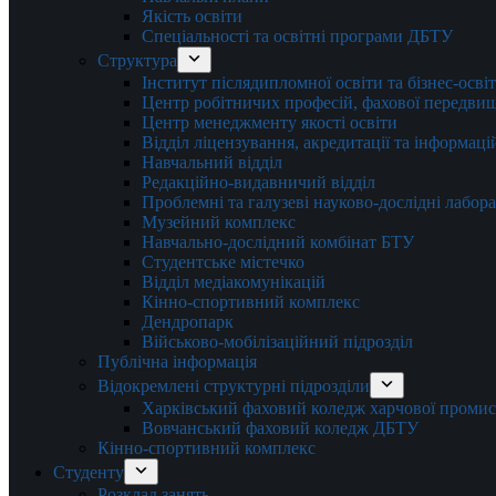
Якість освіти
Спеціальності та освітні програми ДБТУ
Структура
Інститут післядипломної освіти та бізнес-осві
Центр робітничих професій, фахової передвищо
Центр менеджменту якості освіти
Відділ ліцензування, акредитації та інформаці
Навчальний відділ
Редакційно-видавничий відділ
Проблемні та галузеві науково-дослідні лабора
Музейний комплекс
Навчально-дослідний комбінат БТУ
Студентське містечко
Відділ медіакомунікацій
Кінно-спортивний комплекс
Дендропарк
Військово-мобілізаційний підрозділ
Публічна інформація
Відокремлені структурні підрозділи
Харківський фаховий коледж харчової проми
Вовчанський фаховий коледж ДБТУ
Кінно-спортивний комплекс
Студенту
Розклад занять