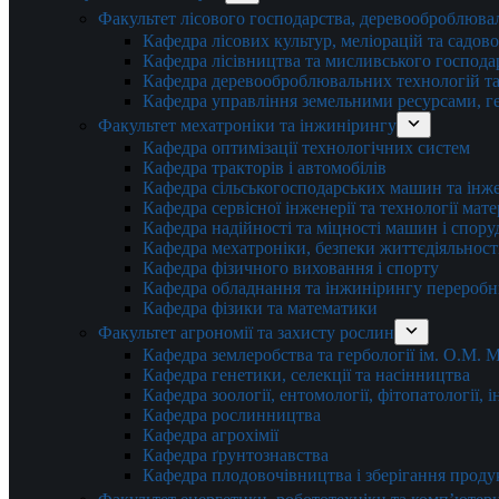
Факультет лісового господарства, деревооброблюва
Кафедра лісових культур, меліорацій та садов
Кафедра лісівництва та мисливського господа
Кафедра деревооброблювальних технологій та
Кафедра управління земельними ресурсами, гео
Факультет мехатроніки та інжинірингу
Кафедра оптимізації технологічних систем
Кафедра тракторів і автомобілів
Кафедра сільськогосподарських машин та інж
Кафедра cервісної інженерії та технології мат
Кафедра надійності та міцності машин і спору
Кафедра мехатроніки, безпеки життєдіяльності
Кафедра фізичного виховання і спорту
Кафедра обладнання та інжинірингу переробн
Кафедра фізики та математики
Факультет агрономії та захисту рослин
Кафедра землеробства та гербології ім. О.М.
Кафедра генетики, селекції та насінництва
Кафедра зоології, ентомології, фітопатології,
Кафедра рослинництва
Кафедра агрохімії
Кафедра ґрунтознавства
Кафедра плодовочівництва і зберігання проду