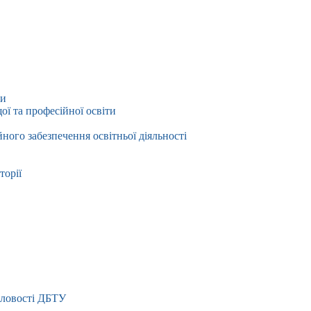
ти
ї та професійної освіти
йного забезпечення освітньої діяльності
торії
словості ДБТУ