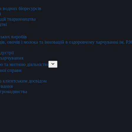
та водних біоресурсів
і
кції тваринництва
цтві
ських виробів
ів, овочів і молока та інновацій в оздоровчому харчуванні ім. Р
дустрії
и харчування
ю та митною діяльністю
тної справи
а клієнтським досвідом
хування
 громадянства