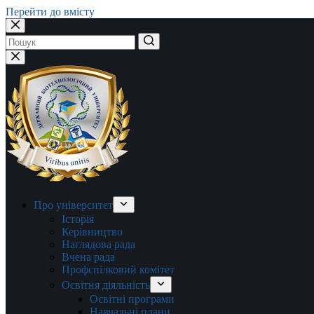
Перейти до вмісту
Немає
результатів
Про університет
Історія
Керівництво
Наглядова рада
Вчена рада
Профспілковий комітет
Освітня діяльність
Освітні програми
Навчальні плани