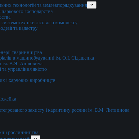
льних технологій та землевпорядкування
о-паркового господарства
рства
 системотехніки лісового комплексу
дезії та кадастру
енерії тваринництва
еріалів в машинобудуванні ім. О.І. Сідашенка
д ім. В.Я. Аніловича
 та управління якістю
их і харчових виробництв
 Можейка
 інтегрованого захисту і карантину рослин ім. Б.М. Литвинова
кції рослинництва