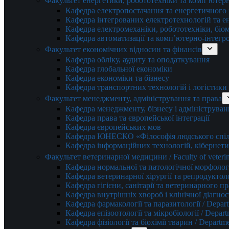
Факультет енергетики, робототехніки та комп’ютер
Кафедра електропостачання та енергетичног
Кафедра інтегрованих електротехнологій та 
Кафедра електромеханіки, робототехніки, біом
Кафедра автоматизації та комп’ютерно-інтегр
Факультет економічних відносин та фінансів
Кафедра обліку, аудиту та оподаткування
Кафедра глобальної економіки
Кафедра економіки та бізнесу
Кафедра транспортних технологій і логістики
Факультет менеджменту, адміністрування та права
Кафедра менеджменту, бізнесу і адмініструван
Кафедра права та європейської інтеграції
Кафедра європейських мов
Кафедра ЮНЕСКО «Філософія людського спілк
Кафедра інформаційних технологій, кібернети
Факультет ветеринарної медицини / Faculty of veterin
Кафедра нормальної та патологічної морфології
Кафедра ветеринарної хірургії та репродуктологі
Кафедра гігієни, санітарії та ветеринарного прав
Кафедра внутрішніх хвороб і клінічної діагностик
Кафедра фармакології та паразитології / Depart
Кафедра епізоотології та мікробіології / Depart
Кафедра фізіології та біохімії тварин / Departme