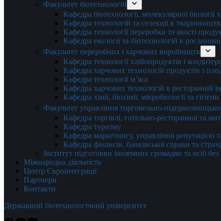
Факультет біотехнологій
Кафедра біотехнології, молекулярної біології 
Кафедра технологій та селекції в тваринництв
Кафедра технології переробки та якості проду
Кафедра екології та біотехнологій в рослинни
Факультет переробних і харчових виробництв
Кафедра технології хлібопродуктів і кондитер
Кафедра харчових технологій продуктів з плод
Кафедра технології м’яса
Кафедра харчових технологій в ресторанній ін
Кафедра хімії, біохімії, мікробіології та гігієн
Факультет управління торговельно-підприємницько
Кафедра торгівлі, готельно-ресторанної та ми
Кафедра туризму
Кафедра маркетингу, управління репутацією т
Кафедра фінансів, банківської справи та стра
Інститут підготовки іноземних громадян та осіб без
Міжнародна діяльність
Центр Євроінтеграції
Партнери
Контакти
Державний біотехнологічний університет