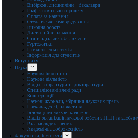
Вибіркові дисципліни – бакалаври
Графік освітнього процесу
Оплата за навчання
Студентське самоврядування
Виховна робота
Дистанційне навчання
Стипендіальне забезпечення
Гуртожитки
Психологічна служба
Інформація для студентів
Вступнику
Наука
Наукова бібліотека
Наукова діяльність
Відділ аспірантури та докторантури
Спеціалізовані вчені ради
Конференції
Наукові журнали, збірники наукових праць
Науково-дослідна частина
Інноваційні наукові кластери
Відділ організації наукової роботи з НПП та здобув
Рада молодих вчених
Академічна доброчесність
Факультети, інститути