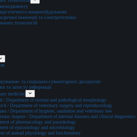
них технологій
о менеджменту
енергетичного машинобудування
едичної інженерії та електротехніки
ованих технологій
ня
ування» та соціально-гуманітарних дисциплін
ки та захисту інформації
ary medicine
 / Department of normal and pathological morphology
ї / Department of veterinary surgery and reproductology
а / Department of hygiene, sanitation and veterinary law
и тварин / Department of internal diseases and clinical diagnostics 
ment of pharmacology and parasitology
ment of epizootology and microbiology
nt of animal physiology and biochemistry