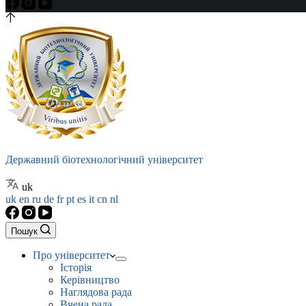
Державний біотехнологічний університет
uk
uk
en
ru
de
fr
pt
es
it
cn
nl
Пошук
Про університет
Історія
Керівництво
Наглядова рада
Вчена рада