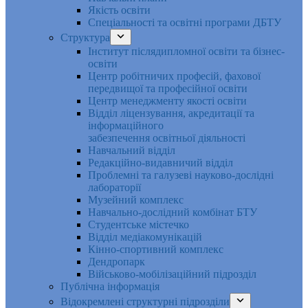
Якість освіти
Спеціальності та освітні програми ДБТУ
Структура
Інститут післядипломної освіти та бізнес-
освіти
Центр робітничих професій, фахової
передвищої та професійної освіти
Центр менеджменту якості освіти
Відділ ліцензування, акредитації та
інформаційного
забезпечення освітньої діяльності
Навчальний відділ
Редакційно-видавничий відділ
Проблемні та галузеві науково-дослідні
лабораторії
Музейний комплекс
Навчально-дослідний комбінат БТУ
Студентське містечко
Відділ медіакомунікацій
Кінно-спортивний комплекс
Дендропарк
Військово-мобілізаційний підрозділ
Публічна інформація
Відокремлені структурні підрозділи