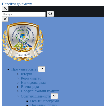
Перейти до вмісту
Немає
результатів
Про університет
Історія
Керівництво
Наглядова рада
Вчена рада
Профспілковий комітет
Освітня діяльність
Освітні програми
Навчальні плани