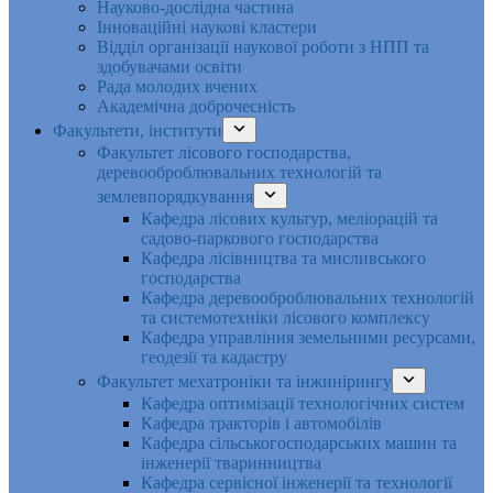
Науково-дослідна частина
Інноваційні наукові кластери
Відділ організації наукової роботи з НПП та
здобувачами освіти
Рада молодих вчених
Академічна доброчесність
Факультети, інститути
Факультет лісового господарства,
деревооброблювальних технологій та
землевпорядкування
Кафедра лісових культур, меліорацій та
садово-паркового господарства
Кафедра лісівництва та мисливського
господарства
Кафедра деревооброблювальних технологій
та системотехніки лісового комплексу
Кафедра управління земельними ресурсами,
геодезії та кадастру
Факультет мехатроніки та інжинірингу
Кафедра оптимізації технологічних систем
Кафедра тракторів і автомобілів
Кафедра сільськогосподарських машин та
інженерії тваринництва
Кафедра cервісної інженерії та технології