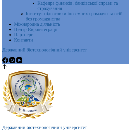
Кафедра фінансів, банківської справи та
страхування
Інститут підготовки іноземних громадян та осіб
без громадянства
Міжнародна діяльність
Центр Євроінтеграції
Партнери
Контакти
Державний біотехнологічний університет
Державний біотехнологічний університет