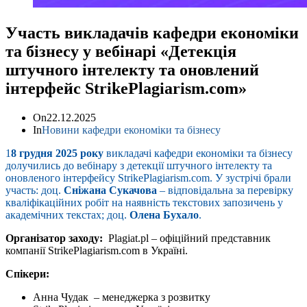
Участь викладачів кафедри економіки
та бізнесу у вебінарі «Детекція
штучного інтелекту та оновлений
інтерфейс StrikePlagiarism.com»
On
22.12.2025
In
Новини кафедри економіки та бізнесу
1
8 грудня 2025 року
викладачі кафедри економіки та бізнесу
долучились до вебінару з детекції штучного інтелекту та
оновленого інтерфейсу StrikePlagiarism.com. У зустрічі брали
участь: доц.
Сніжана Сукачова
– відповідальна за перевірку
кваліфікаційних робіт на наявність текстових запозичень у
академічних текстах; доц.
Олена Бухало
.
Організатор заходу:
Plagiat.pl – офіційний представник
компанії StrikePlagiarism.com в Україні.
Спікери:
Анна Чудак – менеджерка з розвитку