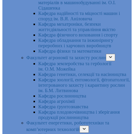
матеріалів в машинобудуванні ім. О.І.
Сідашенка
Кафедра надійності та міцності машин і
споруд ім. В.Я. Аніловича
Кафедра мехатроніки, безпеки
життєдіяльності та управління якістю
Кафедра фізичного виховання і спорту
Кафедра обладнання та інжинірингу
переробних і харчових виробництв
Кафедра фізики та математики
Факультет агрономії та захисту рослин
Кафедра землеробства та гербології
ім. О.М. Можейка
Кафедра генетики, селекції та насінництва
Кафедра зоології, ентомології, фітопатології,
інтегрованого захисту і карантину рослин
ім. Б.М. Литвинова
Кафедра рослинництва
Кафедра агрохімії
Кафедра ґрунтознавства
Кафедра плодовочівництва і зберігання
продукції рослинництва
Факультет енергетики, робототехніки та
комп’ютерних технологій