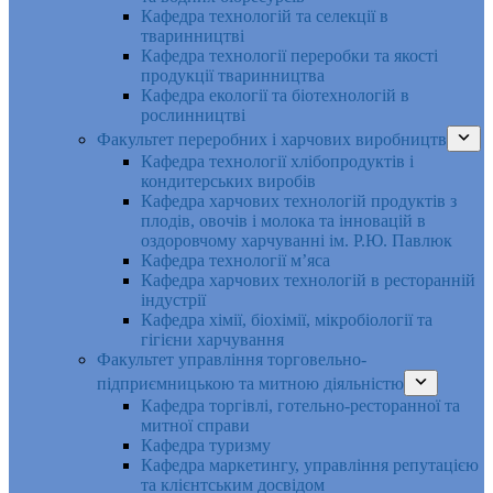
Кафедра технологій та селекції в
тваринництві
Кафедра технології переробки та якості
продукції тваринництва
Кафедра екології та біотехнологій в
рослинництві
Факультет переробних і харчових виробництв
Кафедра технології хлібопродуктів і
кондитерських виробів
Кафедра харчових технологій продуктів з
плодів, овочів і молока та інновацій в
оздоровчому харчуванні ім. Р.Ю. Павлюк
Кафедра технології м’яса
Кафедра харчових технологій в ресторанній
індустрії
Кафедра хімії, біохімії, мікробіології та
гігієни харчування
Факультет управління торговельно-
підприємницькою та митною діяльністю
Кафедра торгівлі, готельно-ресторанної та
митної справи
Кафедра туризму
Кафедра маркетингу, управління репутацією
та клієнтським досвідом