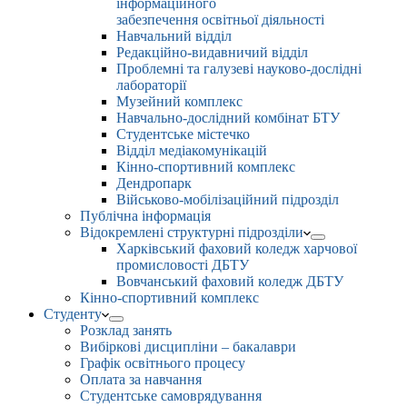
інформаційного
забезпечення освітньої діяльності
Навчальний відділ
Редакційно-видавничий відділ
Проблемні та галузеві науково-дослідні
лабораторії
Музейний комплекс
Навчально-дослідний комбінат БТУ
Студентське містечко
Відділ медіакомунікацій
Кінно-спортивний комплекс
Дендропарк
Військово-мобілізаційний підрозділ
Публічна інформація
Відокремлені структурні підрозділи
Харківський фаховий коледж харчової
промисловості ДБТУ
Вовчанський фаховий коледж ДБТУ
Кінно-спортивний комплекс
Студенту
Розклад занять
Вибіркові дисципліни – бакалаври
Графік освітнього процесу
Оплата за навчання
Студентське самоврядування