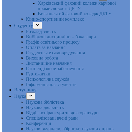
Харківський фаховий коледж харчової
промисловості ДБТУ
Вовчанський фаховий коледж ДБТУ
Кінно-спортивний комплекс
Студенту
Розклад занять
Вибіркові дисципліни – бакалаври
Графік освітнього процесу
Оплата за навчання
Студентське самоврядування
Виховна робота
Дистанційне навчання
Стипендіальне забезпечення
Гуртожитки
Психологічна служба
Інформація для студентів
Вступнику
Наука
Наукова бібліотека
Наукова діяльність
Відділ аспірантури та докторантури
Спеціалізовані вчені ради
Конференції
Наукові журнали, збірники наукових праць