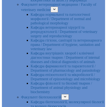
кібернетики та захисту інформації
Факультет ветеринарної медицини / Faculty of
veterinary medicine
Кафедра нормальної та патологічної
морфології / Department of normal and
pathological morphology
Кафедра ветеринарної хірургії та
репродуктології / Department of veterinary
surgery and reproductology
Кафедра гігієни, санітарії та ветеринарного
права / Department of hygiene, sanitation and
veterinary law
Кафедра внутрішніх хвороб і клінічної
діагностики тварин / Department of internal
diseases and clinical diagnostics of animals
Кафедра фармакології та паразитології /
Department of pharmacology and parasitology
Кафедра епізоотології та мікробіології /
Department of epizootology and microbiology
Кафедра фізіології та біохімії тварин /
Department of animal physiology and
biochemistry
Факультет біотехнологій
Кафедра біотехнології, молекулярної біології
та водних біоресурсів