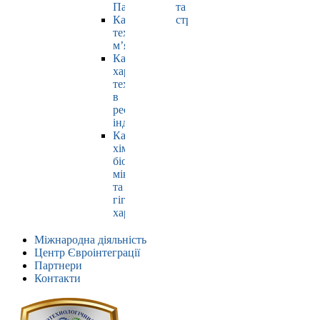
Павлюк
та
Кафедра
страхування
технології
м’яса
Кафедра
харчових
технологій
в
ресторанній
індустрії
Кафедра
хімії,
біохімії,
мікробіології
та
гігієни
харчування
Міжнародна діяльність
Центр Євроінтеграції
Партнери
Контакти