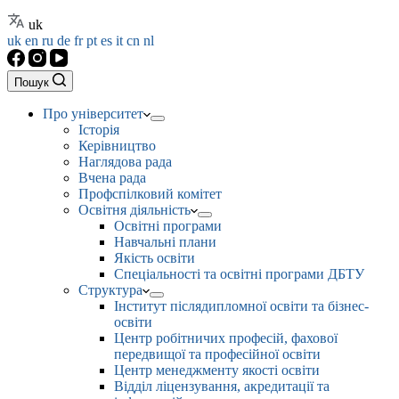
uk
uk
en
ru
de
fr
pt
es
it
cn
nl
Пошук
Про університет
Історія
Керівництво
Наглядова рада
Вчена рада
Профспілковий комітет
Освітня діяльність
Освітні програми
Навчальні плани
Якість освіти
Спеціальності та освітні програми ДБТУ
Структура
Інститут післядипломної освіти та бізнес-
освіти
Центр робітничих професій, фахової
передвищої та професійної освіти
Центр менеджменту якості освіти
Відділ ліцензування, акредитації та