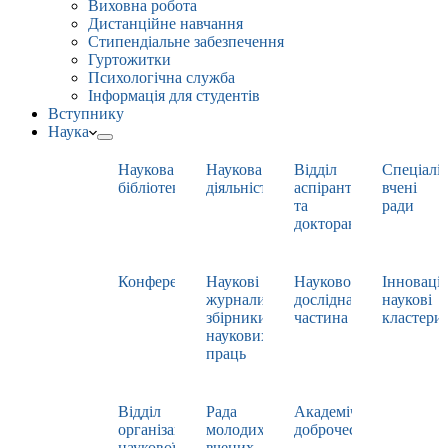
Виховна робота
Дистанційне навчання
Стипендіальне забезпечення
Гуртожитки
Психологічна служба
Інформація для студентів
Вступнику
Наука
Наукова
Наукова
Відділ
Спеціаліз
бібліотека
діяльність
аспірантури
вчені
та
ради
докторантури
Конференції
Наукові
Науково-
Інноваці
журнали,
дослідна
наукові
збірники
частина
кластери
наукових
праць
Відділ
Рада
Академічна
організації
молодих
доброчесність
наукової
вчених