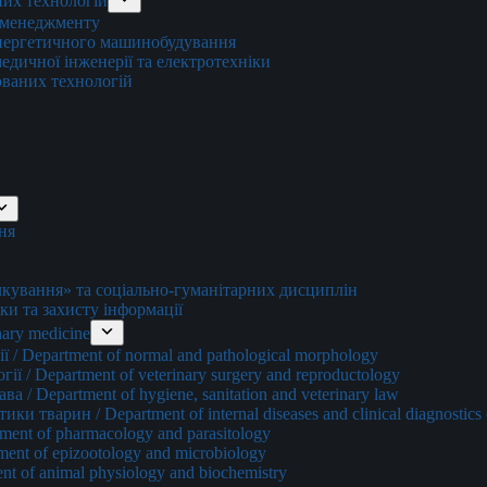
них технологій
о менеджменту
енергетичного машинобудування
едичної інженерії та електротехніки
ованих технологій
ня
ування» та соціально-гуманітарних дисциплін
ки та захисту інформації
ary medicine
 / Department of normal and pathological morphology
ї / Department of veterinary surgery and reproductology
а / Department of hygiene, sanitation and veterinary law
и тварин / Department of internal diseases and clinical diagnostics 
ment of pharmacology and parasitology
ment of epizootology and microbiology
nt of animal physiology and biochemistry