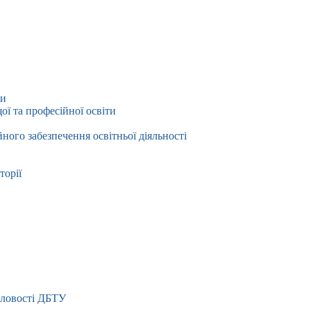
ти
ї та професійної освіти
йного забезпечення освітньої діяльності
торії
словості ДБТУ