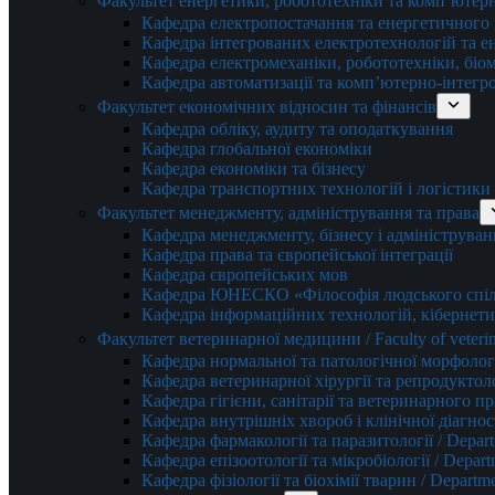
Факультет енергетики, робототехніки та комп’ютер
Кафедра електропостачання та енергетичног
Кафедра інтегрованих електротехнологій та 
Кафедра електромеханіки, робототехніки, біом
Кафедра автоматизації та комп’ютерно-інтегр
Факультет економічних відносин та фінансів
Кафедра обліку, аудиту та оподаткування
Кафедра глобальної економіки
Кафедра економіки та бізнесу
Кафедра транспортних технологій і логістики
Факультет менеджменту, адміністрування та права
Кафедра менеджменту, бізнесу і адмініструван
Кафедра права та європейської інтеграції
Кафедра європейських мов
Кафедра ЮНЕСКО «Філософія людського спілк
Кафедра інформаційних технологій, кібернети
Факультет ветеринарної медицини / Faculty of veterin
Кафедра нормальної та патологічної морфології
Кафедра ветеринарної хірургії та репродуктологі
Кафедра гігієни, санітарії та ветеринарного прав
Кафедра внутрішніх хвороб і клінічної діагностик
Кафедра фармакології та паразитології / Depart
Кафедра епізоотології та мікробіології / Depart
Кафедра фізіології та біохімії тварин / Departme