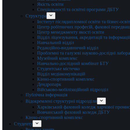
Якість освіти
Спеціальності та освітні програми ДБТУ
Структура
Інститут післядипломної освіти та бізнес-осві
Центр робітничих професій, фахової передвищо
Центр менеджменту якості освіти
Відділ ліцензування, акредитації та інформаці
Навчальний відділ
Редакційно-видавничий відділ
Проблемні та галузеві науково-дослідні лабора
Музейний комплекс
Навчально-дослідний комбінат БТУ
Студентське містечко
Відділ медіакомунікацій
Кінно-спортивний комплекс
Дендропарк
Військово-мобілізаційний підрозділ
Публічна інформація
Відокремлені структурні підрозділи
Харківський фаховий коледж харчової проми
Вовчанський фаховий коледж ДБТУ
Кінно-спортивний комплекс
Студенту
Розклад занять