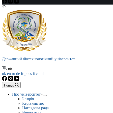
Державний біотехнологічний університет
uk
uk
en
ru
de
fr
pt
es
it
cn
nl
Пошук
Про університет
Історія
Керівництво
Наглядова рада
Вчена рада