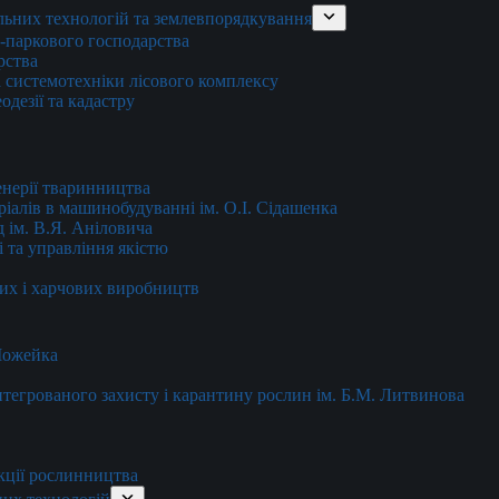
льних технологій та землевпорядкування
о-паркового господарства
рства
 системотехніки лісового комплексу
дезії та кадастру
енерії тваринництва
еріалів в машинобудуванні ім. О.І. Сідашенка
д ім. В.Я. Аніловича
 та управління якістю
их і харчових виробництв
 Можейка
 інтегрованого захисту і карантину рослин ім. Б.М. Литвинова
кції рослинництва