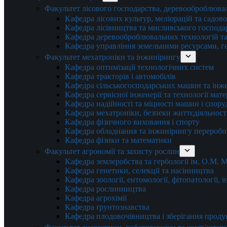
Факультет лісового господарства, деревооброблюва
Кафедра лісових культур, меліорацій та садов
Кафедра лісівництва та мисливського господа
Кафедра деревооброблювальних технологій та
Кафедра управління земельними ресурсами, гео
Факультет мехатроніки та інжинірингу
Кафедра оптимізації технологічних систем
Кафедра тракторів і автомобілів
Кафедра сільськогосподарських машин та інж
Кафедра cервісної інженерії та технології мат
Кафедра надійності та міцності машин і спору
Кафедра мехатроніки, безпеки життєдіяльності
Кафедра фізичного виховання і спорту
Кафедра обладнання та інжинірингу переробн
Кафедра фізики та математики
Факультет агрономії та захисту рослин
Кафедра землеробства та гербології ім. О.М.
Кафедра генетики, селекції та насінництва
Кафедра зоології, ентомології, фітопатології,
Кафедра рослинництва
Кафедра агрохімії
Кафедра ґрунтознавства
Кафедра плодовочівництва і зберігання проду