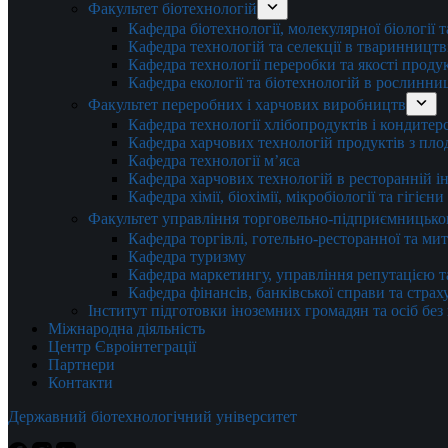
Факультет біотехнологій
Кафедра біотехнології, молекулярної біології 
Кафедра технологій та селекції в тваринництв
Кафедра технології переробки та якості проду
Кафедра екології та біотехнологій в рослинни
Факультет переробних і харчових виробництв
Кафедра технології хлібопродуктів і кондитер
Кафедра харчових технологій продуктів з плод
Кафедра технології м’яса
Кафедра харчових технологій в ресторанній ін
Кафедра хімії, біохімії, мікробіології та гігієн
Факультет управління торговельно-підприємницько
Кафедра торгівлі, готельно-ресторанної та ми
Кафедра туризму
Кафедра маркетингу, управління репутацією т
Кафедра фінансів, банківської справи та стра
Інститут підготовки іноземних громадян та осіб без
Міжнародна діяльність
Центр Євроінтеграції
Партнери
Контакти
Державний біотехнологічний університет