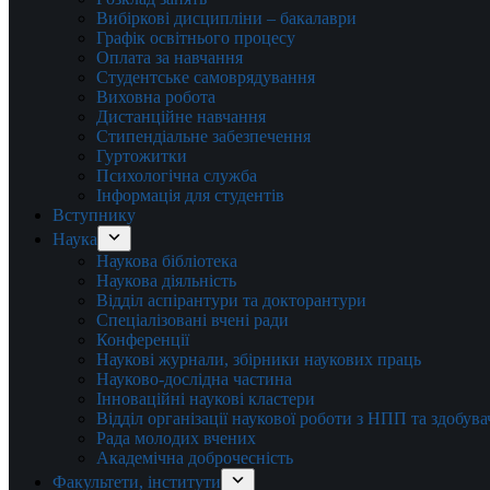
Вибіркові дисципліни – бакалаври
Графік освітнього процесу
Оплата за навчання
Студентське самоврядування
Виховна робота
Дистанційне навчання
Стипендіальне забезпечення
Гуртожитки
Психологічна служба
Інформація для студентів
Вступнику
Наука
Наукова бібліотека
Наукова діяльність
Відділ аспірантури та докторантури
Спеціалізовані вчені ради
Конференції
Наукові журнали, збірники наукових праць
Науково-дослідна частина
Інноваційні наукові кластери
Відділ організації наукової роботи з НПП та здобув
Рада молодих вчених
Академічна доброчесність
Факультети, інститути