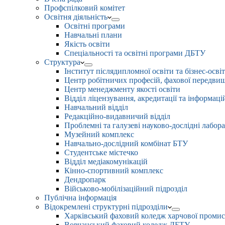
Профспілковий комітет
Освітня діяльність
Освітні програми
Навчальні плани
Якість освіти
Спеціальності та освітні програми ДБТУ
Структура
Інститут післядипломної освіти та бізнес-осві
Центр робітничих професій, фахової передвищо
Центр менеджменту якості освіти
Відділ ліцензування, акредитації та інформаці
Навчальний відділ
Редакційно-видавничий відділ
Проблемні та галузеві науково-дослідні лабора
Музейний комплекс
Навчально-дослідний комбінат БТУ
Студентське містечко
Відділ медіакомунікацій
Кінно-спортивний комплекс
Дендропарк
Військово-мобілізаційний підрозділ
Публічна інформація
Відокремлені структурні підрозділи
Харківський фаховий коледж харчової проми
Вовчанський фаховий коледж ДБТУ