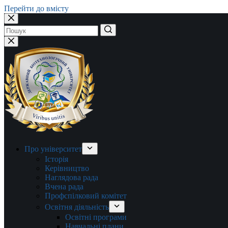
Перейти до вмісту
Немає
результатів
Про університет
Історія
Керівництво
Наглядова рада
Вчена рада
Профспілковий комітет
Освітня діяльність
Освітні програми
Навчальні плани