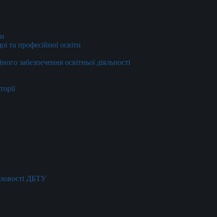
ти
ї та професійної освіти
йного забезпечення освітньої діяльності
торії
словості ДБТУ