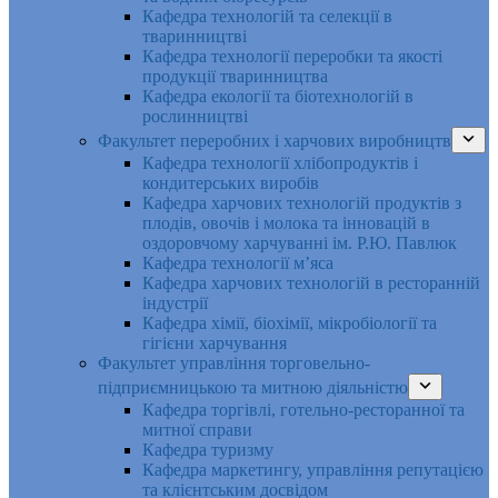
Кафедра технологій та селекції в
тваринництві
Кафедра технології переробки та якості
продукції тваринництва
Кафедра екології та біотехнологій в
рослинництві
Факультет переробних і харчових виробництв
Кафедра технології хлібопродуктів і
кондитерських виробів
Кафедра харчових технологій продуктів з
плодів, овочів і молока та інновацій в
оздоровчому харчуванні ім. Р.Ю. Павлюк
Кафедра технології м’яса
Кафедра харчових технологій в ресторанній
індустрії
Кафедра хімії, біохімії, мікробіології та
гігієни харчування
Факультет управління торговельно-
підприємницькою та митною діяльністю
Кафедра торгівлі, готельно-ресторанної та
митної справи
Кафедра туризму
Кафедра маркетингу, управління репутацією
та клієнтським досвідом