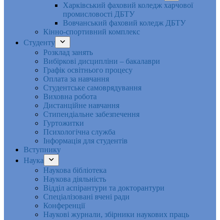
Харківський фаховий коледж харчової
промисловості ДБТУ
Вовчанський фаховий коледж ДБТУ
Кінно-спортивний комплекс
Студенту
Розклад занять
Вибіркові дисципліни – бакалаври
Графік освітнього процесу
Оплата за навчання
Студентське самоврядування
Виховна робота
Дистанційне навчання
Стипендіальне забезпечення
Гуртожитки
Психологічна служба
Інформація для студентів
Вступнику
Наука
Наукова бібліотека
Наукова діяльність
Відділ аспірантури та докторантури
Спеціалізовані вчені ради
Конференції
Наукові журнали, збірники наукових праць