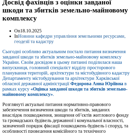
Досвід фахівців з оцінки завданої
шкоди та збитків земельно-майновому
комплексу
On
18.10.2025
In
Новини кафедри управління земельними ресурсами,
геодезії та кадастру
Сьогодні особливо актуальним постало питання визначення
завданої шкоди та збитків земельно-майновому комплексу
України. Своїм досвідом в цьому питанні поділилася наша
випускниця, головний спеціаліст відділу просторового
планування територій, архітектури та містобудівного кадастру
Департаменту містобудування та архітектури Харківської
обласної державної адміністрації
Федорова Анна Юріївна
в
рамках курсу
«Оцінка завданої шкоди та збитків земельно-
майновому комплексу»
.
Розглянуті актуальні питання нормативно-правового
забезпечення визначення шкоди та збитків, завданих
внаслідок пошкодження, знищення об’єктів житлового фонду
та громадських будівель державної і комунальної власності,
зазначений порядок фіксації пошкоджень будівель і споруд, та
особливості проведення комісійного та технічного