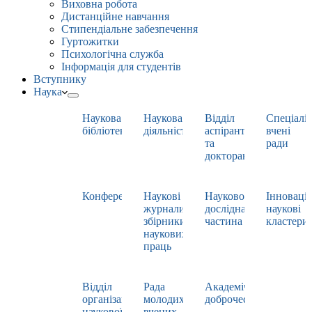
Виховна робота
Дистанційне навчання
Стипендіальне забезпечення
Гуртожитки
Психологічна служба
Інформація для студентів
Вступнику
Наука
Наукова
Наукова
Відділ
Спеціаліз
бібліотека
діяльність
аспірантури
вчені
та
ради
докторантури
Конференції
Наукові
Науково-
Інноваці
журнали,
дослідна
наукові
збірники
частина
кластери
наукових
праць
Відділ
Рада
Академічна
організації
молодих
доброчесність
наукової
вчених