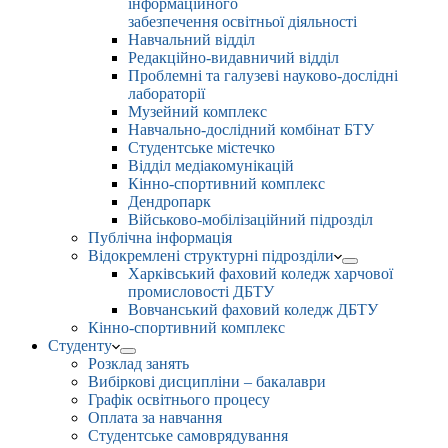
інформаційного
забезпечення освітньої діяльності
Навчальний відділ
Редакційно-видавничий відділ
Проблемні та галузеві науково-дослідні
лабораторії
Музейний комплекс
Навчально-дослідний комбінат БТУ
Студентське містечко
Відділ медіакомунікацій
Кінно-спортивний комплекс
Дендропарк
Військово-мобілізаційний підрозділ
Публічна інформація
Відокремлені структурні підрозділи
Харківський фаховий коледж харчової
промисловості ДБТУ
Вовчанський фаховий коледж ДБТУ
Кінно-спортивний комплекс
Студенту
Розклад занять
Вибіркові дисципліни – бакалаври
Графік освітнього процесу
Оплата за навчання
Студентське самоврядування