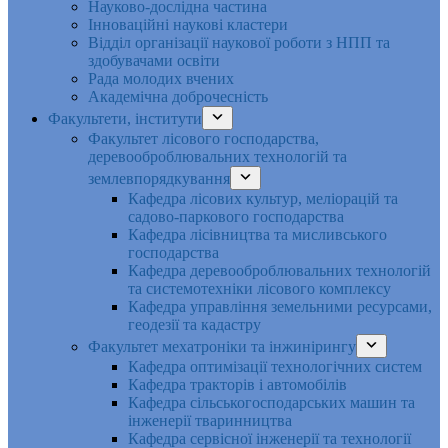
Науково-дослідна частина
Інноваційні наукові кластери
Відділ організації наукової роботи з НПП та
здобувачами освіти
Рада молодих вчених
Академічна доброчесність
Факультети, інститути
Факультет лісового господарства,
деревооброблювальних технологій та
землевпорядкування
Кафедра лісових культур, меліорацій та
садово-паркового господарства
Кафедра лісівництва та мисливського
господарства
Кафедра деревооброблювальних технологій
та системотехніки лісового комплексу
Кафедра управління земельними ресурсами,
геодезії та кадастру
Факультет мехатроніки та інжинірингу
Кафедра оптимізації технологічних систем
Кафедра тракторів і автомобілів
Кафедра сільськогосподарських машин та
інженерії тваринництва
Кафедра cервісної інженерії та технології