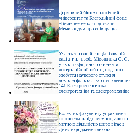
Державний біотехнологічний
університет та Благодійний фонд
«Безпечне небо» підписали
Меморандум про співпрацю
Участь у разовій спеціалізованій
раді д.т.н., проф. Мірошника О. О.
у якості офіційного опонента
дисертаційної роботи, поданої на
здобуття наукового ступеня
доктора філософії за спеціальністю
141 Електроенергетика,
електротехніка та електромеханіка
Колектив факультету управління
торговельно-підприємницькою та
митною діяльністю щиро вітає з
Днем народження декана