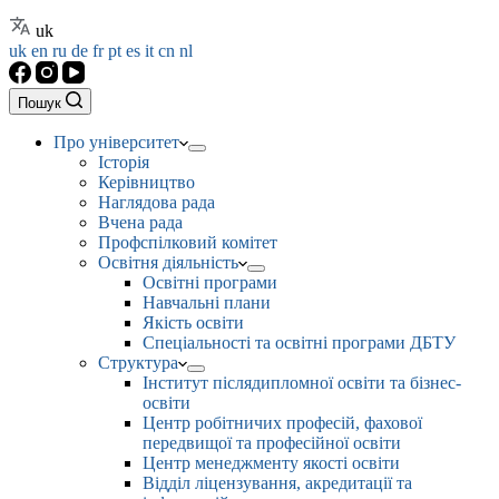
uk
uk
en
ru
de
fr
pt
es
it
cn
nl
Пошук
Про університет
Історія
Керівництво
Наглядова рада
Вчена рада
Профспілковий комітет
Освітня діяльність
Освітні програми
Навчальні плани
Якість освіти
Спеціальності та освітні програми ДБТУ
Структура
Інститут післядипломної освіти та бізнес-
освіти
Центр робітничих професій, фахової
передвищої та професійної освіти
Центр менеджменту якості освіти
Відділ ліцензування, акредитації та