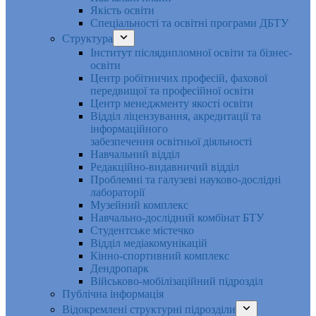
Якість освіти
Спеціальності та освітні програми ДБТУ
Структура
Інститут післядипломної освіти та бізнес-
освіти
Центр робітничих професій, фахової
передвищої та професійної освіти
Центр менеджменту якості освіти
Відділ ліцензування, акредитації та
інформаційного
забезпечення освітньої діяльності
Навчальний відділ
Редакційно-видавничий відділ
Проблемні та галузеві науково-дослідні
лабораторії
Музейний комплекс
Навчально-дослідний комбінат БТУ
Студентське містечко
Відділ медіакомунікацій
Кінно-спортивний комплекс
Дендропарк
Військово-мобілізаційний підрозділ
Публічна інформація
Відокремлені структурні підрозділи