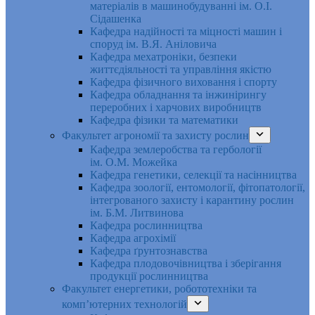
матеріалів в машинобудуванні ім. О.І.
Сідашенка
Кафедра надійності та міцності машин і
споруд ім. В.Я. Аніловича
Кафедра мехатроніки, безпеки
життєдіяльності та управління якістю
Кафедра фізичного виховання і спорту
Кафедра обладнання та інжинірингу
переробних і харчових виробництв
Кафедра фізики та математики
Факультет агрономії та захисту рослин
Кафедра землеробства та гербології
ім. О.М. Можейка
Кафедра генетики, селекції та насінництва
Кафедра зоології, ентомології, фітопатології,
інтегрованого захисту і карантину рослин
ім. Б.М. Литвинова
Кафедра рослинництва
Кафедра агрохімії
Кафедра ґрунтознавства
Кафедра плодовочівництва і зберігання
продукції рослинництва
Факультет енергетики, робототехніки та
комп’ютерних технологій