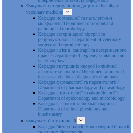
кібернетики та захисту інформації
Факультет ветеринарної медицини / Faculty of
veterinary medicine
Кафедра нормальної та патологічної
морфології / Department of normal and
pathological morphology
Кафедра ветеринарної хірургії та
репродуктології / Department of veterinary
surgery and reproductology
Кафедра гігієни, санітарії та ветеринарного
права / Department of hygiene, sanitation and
veterinary law
Кафедра внутрішніх хвороб і клінічної
діагностики тварин / Department of internal
diseases and clinical diagnostics of animals
Кафедра фармакології та паразитології /
Department of pharmacology and parasitology
Кафедра епізоотології та мікробіології /
Department of epizootology and microbiology
Кафедра фізіології та біохімії тварин /
Department of animal physiology and
biochemistry
Факультет біотехнологій
Кафедра біотехнології, молекулярної біології
та водних біоресурсів