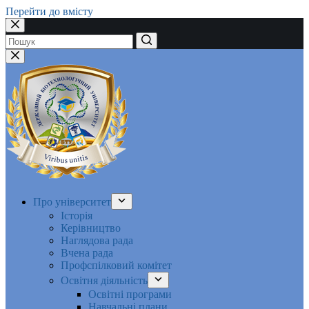
Перейти до вмісту
Немає
результатів
Про університет
Історія
Керівництво
Наглядова рада
Вчена рада
Профспілковий комітет
Освітня діяльність
Освітні програми
Навчальні плани