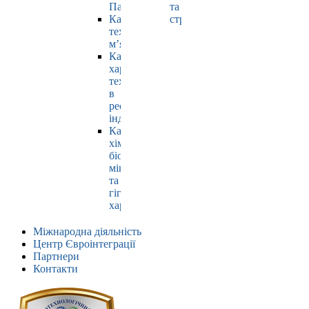
Павлюк
та
Кафедра
страхування
технології
м’яса
Кафедра
харчових
технологій
в
ресторанній
індустрії
Кафедра
хімії,
біохімії,
мікробіології
та
гігієни
харчування
Міжнародна діяльність
Центр Євроінтеграції
Партнери
Контакти