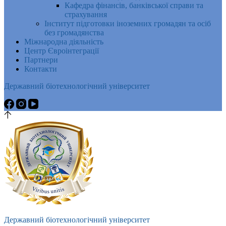
Кафедра фінансів, банківської справи та
страхування
Інститут підготовки іноземних громадян та осіб
без громадянства
Міжнародна діяльність
Центр Євроінтеграції
Партнери
Контакти
Державний біотехнологічний університет
Державний біотехнологічний університет