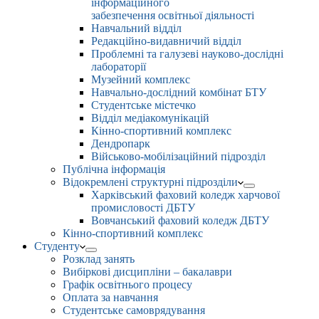
інформаційного
забезпечення освітньої діяльності
Навчальний відділ
Редакційно-видавничий відділ
Проблемні та галузеві науково-дослідні
лабораторії
Музейний комплекс
Навчально-дослідний комбінат БТУ
Студентське містечко
Відділ медіакомунікацій
Кінно-спортивний комплекс
Дендропарк
Військово-мобілізаційний підрозділ
Публічна інформація
Відокремлені структурні підрозділи
Харківський фаховий коледж харчової
промисловості ДБТУ
Вовчанський фаховий коледж ДБТУ
Кінно-спортивний комплекс
Студенту
Розклад занять
Вибіркові дисципліни – бакалаври
Графік освітнього процесу
Оплата за навчання
Студентське самоврядування