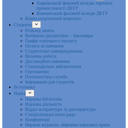
Харківський фаховий коледж харчової
промисловості ДБТУ
Вовчанський фаховий коледж ДБТУ
Кінно-спортивний комплекс
Студенту
Розклад занять
Вибіркові дисципліни – бакалаври
Графік освітнього процесу
Оплата за навчання
Студентське самоврядування
Виховна робота
Дистанційне навчання
Стипендіальне забезпечення
Гуртожитки
Психологічна служба
Інформація для студентів
Вступнику
Наука
Наукова бібліотека
Наукова діяльність
Відділ аспірантури та докторантури
Спеціалізовані вчені ради
Конференції
Наукові журнали, збірники наукових праць