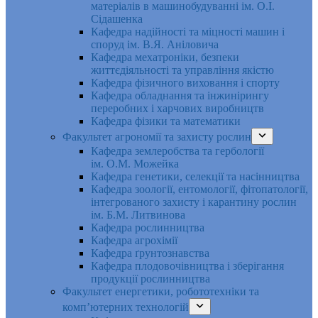
матеріалів в машинобудуванні ім. О.І.
Сідашенка
Кафедра надійності та міцності машин і
споруд ім. В.Я. Аніловича
Кафедра мехатроніки, безпеки
життєдіяльності та управління якістю
Кафедра фізичного виховання і спорту
Кафедра обладнання та інжинірингу
переробних і харчових виробництв
Кафедра фізики та математики
Факультет агрономії та захисту рослин
Кафедра землеробства та гербології
ім. О.М. Можейка
Кафедра генетики, селекції та насінництва
Кафедра зоології, ентомології, фітопатології,
інтегрованого захисту і карантину рослин
ім. Б.М. Литвинова
Кафедра рослинництва
Кафедра агрохімії
Кафедра ґрунтознавства
Кафедра плодовочівництва і зберігання
продукції рослинництва
Факультет енергетики, робототехніки та
комп’ютерних технологій