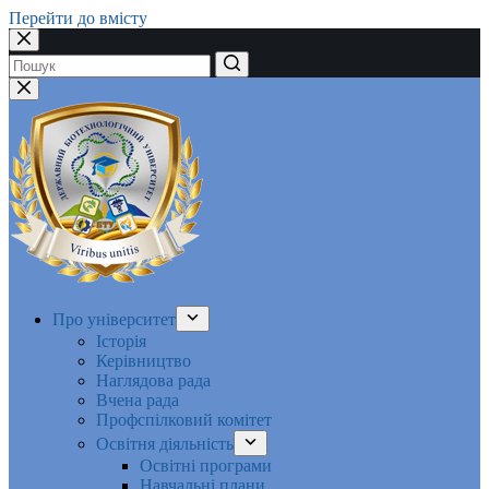
Перейти до вмісту
Немає
результатів
Про університет
Історія
Керівництво
Наглядова рада
Вчена рада
Профспілковий комітет
Освітня діяльність
Освітні програми
Навчальні плани