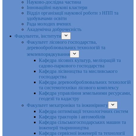
Науково-дослідна частина
Інноваційні наукові кластери
Відділ організації наукової роботи з НПП та
здобувачами освіти
Рада молодих вчених
Академічна доброчесність
Факультети, інститути
Факультет лісового господарства,
деревооброблювальних технологій та
землевпорядкування
Кафедра лісових культур, меліорацій та
садово-паркового господарства
Кафедра лісівництва та мисливського
господарства
Кафедра деревооброблювальних технологій
та системотехніки лісового комплексу
Кафедра управління земельними ресурсами,
геодезії та кадастру
Факультет мехатроніки та інжинірингу
Кафедра оптимізації технологічних систем
Кафедра тракторів і автомобілів
Кафедра сільськогосподарських машин та
інженерії тваринництва
Кафедра cервісної інженерії та технології