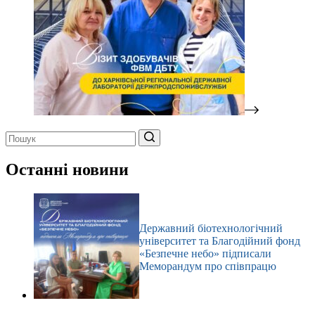
Немає
результатів
Останні новини
Державний біотехнологічний
університет та Благодійний фонд
«Безпечне небо» підписали
Меморандум про співпрацю