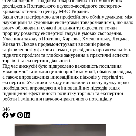
стейкхолдером – відділом товарознавчих та гемологічних
досліджень Полтавського науково-дослідного експертно-
криміналістичного центру МВС України.
Захід став платформою для професійного обміну думками між
науковцями та судовими експертами-товарознавцями, що дало
змогу обговорити сучасні виклики та окреслити точки
прориву розвитку експертної галузі в умовах сьогодення.
Учасники заходу з Полтави, Харкова, Хмельницьку, Луцька,
Києва та Львова продемонстрували високий рівень
зацікавленості у фахових темах, що свідчить про актуальність
піднятих проблем та глибоке занурення в практичні аспекти
торгівлі та експертної діяльності.
Під час дискусій було підкреслено важливість посилення
міжвідомчої та міждисциплінарної взаємодії, обміну досвідом,
а також впровадження інноваційних підходів у торгівлі та
експертизі. Учасники заходу висловили спільну думку щодо
необхідності впровадження інноваційних підходів задля
підвищення ефективності розвитку торгівлі та експертної
роботи і зміцнення науково-практичного потенціалу.
346