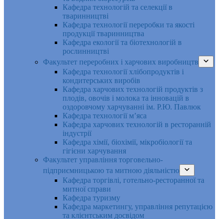
Кафедра технологій та селекції в
тваринництві
Кафедра технології переробки та якості
продукції тваринництва
Кафедра екології та біотехнологій в
рослинництві
Факультет переробних і харчових виробництв
Кафедра технології хлібопродуктів і
кондитерських виробів
Кафедра харчових технологій продуктів з
плодів, овочів і молока та інновацій в
оздоровчому харчуванні ім. Р.Ю. Павлюк
Кафедра технології м’яса
Кафедра харчових технологій в ресторанній
індустрії
Кафедра хімії, біохімії, мікробіології та
гігієни харчування
Факультет управління торговельно-
підприємницькою та митною діяльністю
Кафедра торгівлі, готельно-ресторанної та
митної справи
Кафедра туризму
Кафедра маркетингу, управління репутацією
та клієнтським досвідом