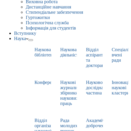
Виховна робота
Дистанційне навчання
Стипендіальне забезпечення
Гуртожитки
Психологічна служба
Інформація для студентів
Вступнику
Наука
Наукова
Наукова
Відділ
Спеціаліз
бібліотека
діяльність
аспірантури
вчені
та
ради
докторантури
Конференції
Наукові
Науково-
Інноваці
журнали,
дослідна
наукові
збірники
частина
кластери
наукових
праць
Відділ
Рада
Академічна
організації
молодих
доброчесність
наукової
вчених