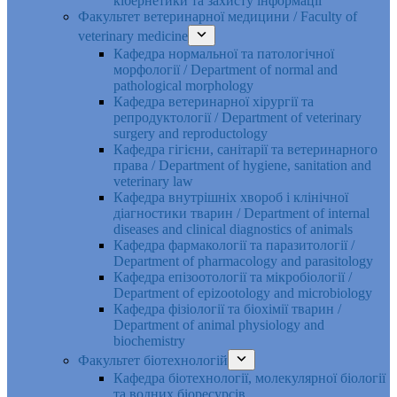
кібернетики та захисту інформації
Факультет ветеринарної медицини / Faculty of
veterinary medicine
Кафедра нормальної та патологічної
морфології / Department of normal and
pathological morphology
Кафедра ветеринарної хірургії та
репродуктології / Department of veterinary
surgery and reproductology
Кафедра гігієни, санітарії та ветеринарного
права / Department of hygiene, sanitation and
veterinary law
Кафедра внутрішніх хвороб і клінічної
діагностики тварин / Department of internal
diseases and clinical diagnostics of animals
Кафедра фармакології та паразитології /
Department of pharmacology and parasitology
Кафедра епізоотології та мікробіології /
Department of epizootology and microbiology
Кафедра фізіології та біохімії тварин /
Department of animal physiology and
biochemistry
Факультет біотехнологій
Кафедра біотехнології, молекулярної біології
та водних біоресурсів