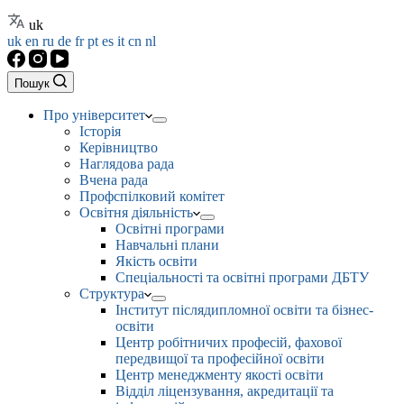
uk
uk
en
ru
de
fr
pt
es
it
cn
nl
Пошук
Про університет
Історія
Керівництво
Наглядова рада
Вчена рада
Профспілковий комітет
Освітня діяльність
Освітні програми
Навчальні плани
Якість освіти
Спеціальності та освітні програми ДБТУ
Структура
Інститут післядипломної освіти та бізнес-
освіти
Центр робітничих професій, фахової
передвищої та професійної освіти
Центр менеджменту якості освіти
Відділ ліцензування, акредитації та