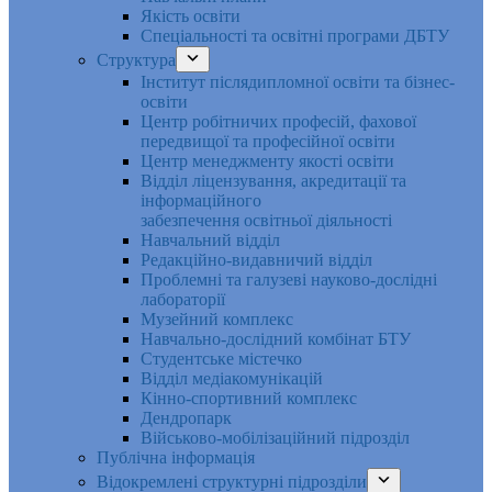
Якість освіти
Спеціальності та освітні програми ДБТУ
Структура
Інститут післядипломної освіти та бізнес-
освіти
Центр робітничих професій, фахової
передвищої та професійної освіти
Центр менеджменту якості освіти
Відділ ліцензування, акредитації та
інформаційного
забезпечення освітньої діяльності
Навчальний відділ
Редакційно-видавничий відділ
Проблемні та галузеві науково-дослідні
лабораторії
Музейний комплекс
Навчально-дослідний комбінат БТУ
Студентське містечко
Відділ медіакомунікацій
Кінно-спортивний комплекс
Дендропарк
Військово-мобілізаційний підрозділ
Публічна інформація
Відокремлені структурні підрозділи