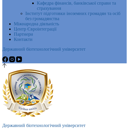
Кафедра фінансів, банківської справи та
страхування
Інститут підготовки іноземних громадян та осіб
без громадянства
Міжнародна діяльність
Центр Євроінтеграції
Партнери
Контакти
Державний біотехнологічний університет
Державний біотехнологічний університет