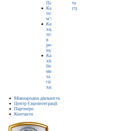
Павлюк
та
Кафедра
страхування
технології
м’яса
Кафедра
харчових
технологій
в
ресторанній
індустрії
Кафедра
хімії,
біохімії,
мікробіології
та
гігієни
харчування
Міжнародна діяльність
Центр Євроінтеграції
Партнери
Контакти