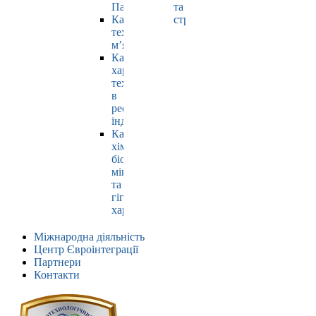
Павлюк
та
Кафедра
страхування
технології
м’яса
Кафедра
харчових
технологій
в
ресторанній
індустрії
Кафедра
хімії,
біохімії,
мікробіології
та
гігієни
харчування
Міжнародна діяльність
Центр Євроінтеграції
Партнери
Контакти