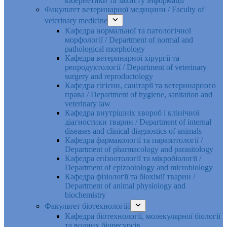
кібернетики та захисту інформації
Факультет ветеринарної медицини / Faculty of
veterinary medicine
Кафедра нормальної та патологічної
морфології / Department of normal and
pathological morphology
Кафедра ветеринарної хірургії та
репродуктології / Department of veterinary
surgery and reproductology
Кафедра гігієни, санітарії та ветеринарного
права / Department of hygiene, sanitation and
veterinary law
Кафедра внутрішніх хвороб і клінічної
діагностики тварин / Department of internal
diseases and clinical diagnostics of animals
Кафедра фармакології та паразитології /
Department of pharmacology and parasitology
Кафедра епізоотології та мікробіології /
Department of epizootology and microbiology
Кафедра фізіології та біохімії тварин /
Department of animal physiology and
biochemistry
Факультет біотехнологій
Кафедра біотехнології, молекулярної біології
та водних біоресурсів