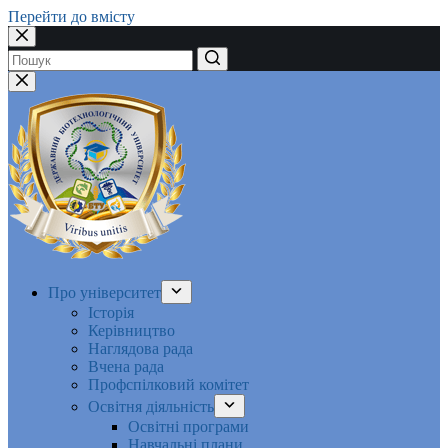
Перейти до вмісту
Немає
результатів
Про університет
Історія
Керівництво
Наглядова рада
Вчена рада
Профспілковий комітет
Освітня діяльність
Освітні програми
Навчальні плани