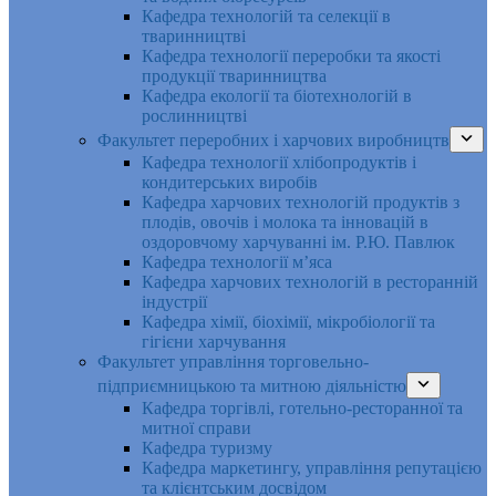
Кафедра технологій та селекції в
тваринництві
Кафедра технології переробки та якості
продукції тваринництва
Кафедра екології та біотехнологій в
рослинництві
Факультет переробних і харчових виробництв
Кафедра технології хлібопродуктів і
кондитерських виробів
Кафедра харчових технологій продуктів з
плодів, овочів і молока та інновацій в
оздоровчому харчуванні ім. Р.Ю. Павлюк
Кафедра технології м’яса
Кафедра харчових технологій в ресторанній
індустрії
Кафедра хімії, біохімії, мікробіології та
гігієни харчування
Факультет управління торговельно-
підприємницькою та митною діяльністю
Кафедра торгівлі, готельно-ресторанної та
митної справи
Кафедра туризму
Кафедра маркетингу, управління репутацією
та клієнтським досвідом