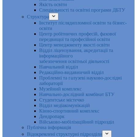
Якість освіти
Спеціальності та освітні програми ДБТУ
Структура
Інститут післядипломної освіти та бізнес-
освіти
Центр робітничих професій, фахової
передвищої та професійної освіти
Центр менеджменту якості освіти
Відділ ліцензування, акредитації та
інформаційного
забезпечення освітньої діяльності
Навчальний відділ
Редакційно-видавничий відділ
Проблемні та галузеві науково-дослідні
лабораторії
Музейний комплекс
Навчально-дослідний комбінат БТУ
Студентське містечко
Відділ медіакомунікацій
Кінно-спортивний комплекс
Дендропарк
Військово-мобілізаційний підрозділ
Публічна інформація
Відокремлені структурні підрозділи