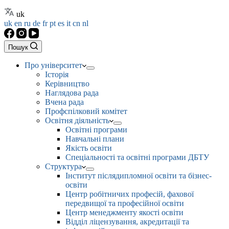
uk
uk
en
ru
de
fr
pt
es
it
cn
nl
Пошук
Про університет
Історія
Керівництво
Наглядова рада
Вчена рада
Профспілковий комітет
Освітня діяльність
Освітні програми
Навчальні плани
Якість освіти
Спеціальності та освітні програми ДБТУ
Структура
Інститут післядипломної освіти та бізнес-
освіти
Центр робітничих професій, фахової
передвищої та професійної освіти
Центр менеджменту якості освіти
Відділ ліцензування, акредитації та