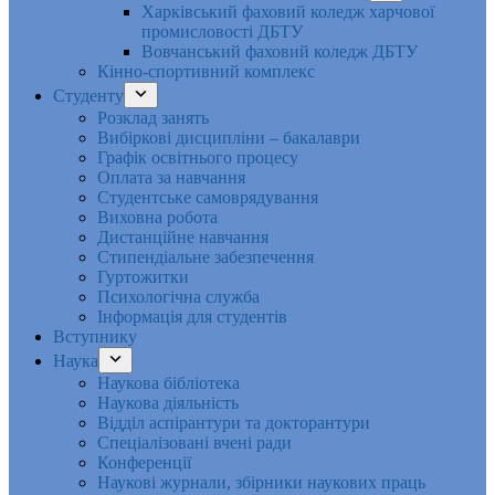
Харківський фаховий коледж харчової
промисловості ДБТУ
Вовчанський фаховий коледж ДБТУ
Кінно-спортивний комплекс
Студенту
Розклад занять
Вибіркові дисципліни – бакалаври
Графік освітнього процесу
Оплата за навчання
Студентське самоврядування
Виховна робота
Дистанційне навчання
Стипендіальне забезпечення
Гуртожитки
Психологічна служба
Інформація для студентів
Вступнику
Наука
Наукова бібліотека
Наукова діяльність
Відділ аспірантури та докторантури
Спеціалізовані вчені ради
Конференції
Наукові журнали, збірники наукових праць