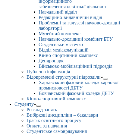
інформаційного
забезпечення освітньої діяльності
Навчальний відділ
Редакційно-видавничий відділ
Проблемні та галузеві науково-дослідні
лабораторії
Музейний комплекс
Навчально-дослідний комбінат БТУ
Студентське містечко
Відділ медіакомунікацій
Кінно-спортивний комплекс
Дендропарк
Військово-мобілізаційний підрозділ
Публічна інформація
Відокремлені структурні підрозділи
Харківський фаховий коледж харчової
промисловості ДБТУ
Вовчанський фаховий коледж ДБТУ
Кінно-спортивний комплекс
Студенту
Розклад занять
Вибіркові дисципліни – бакалаври
Графік освітнього процесу
Оплата за навчання
Студентське самоврядування