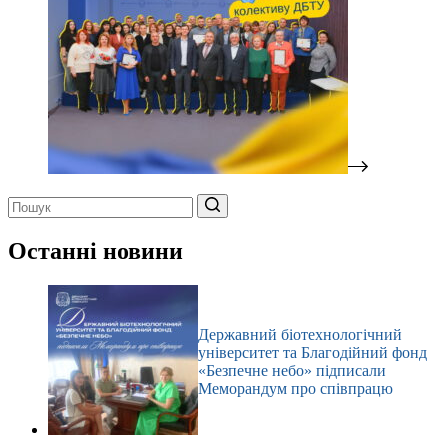
Немає
результатів
Останні новини
Державний біотехнологічний
університет та Благодійний фонд
«Безпечне небо» підписали
Меморандум про співпрацю