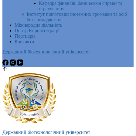
Кафедра фінансів, банківської справи та
страхування
Інститут підготовки іноземних громадян та осіб
без громадянства
Міжнародна діяльність
Центр Євроінтеграції
Партнери
Контакти
Державний біотехнологічний університет
Державний біотехнологічний університет