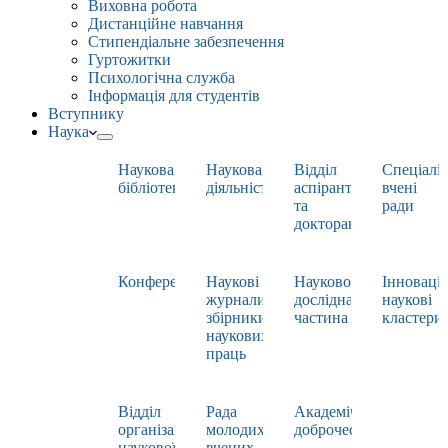
Виховна робота
Дистанційне навчання
Стипендіальне забезпечення
Гуртожитки
Психологічна служба
Інформація для студентів
Вступнику
Наука
Наукова
Наукова
Відділ
Спеціаліз
бібліотека
діяльність
аспірантури
вчені
та
ради
докторантури
Конференції
Наукові
Науково-
Інноваці
журнали,
дослідна
наукові
збірники
частина
кластери
наукових
праць
Відділ
Рада
Академічна
організації
молодих
доброчесність
наукової
вчених