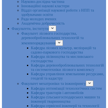
Науково-дослідна частина
Інноваційні наукові кластери
Відділ організації наукової роботи з НПП та
здобувачами освіти
Рада молодих вчених
Академічна доброчесність
Факультети, інститути
Факультет лісового господарства,
деревооброблювальних технологій та
землевпорядкування
Кафедра лісових культур, меліорацій та
садово-паркового господарства
Кафедра лісівництва та мисливського
господарства
Кафедра деревооброблювальних технологій
та системотехніки лісового комплексу
Кафедра управління земельними ресурсами,
геодезії та кадастру
Факультет мехатроніки та інжинірингу
Кафедра оптимізації технологічних систем
Кафедра тракторів і автомобілів
Кафедра сільськогосподарських машин та
інженерії тваринництва
Кафедра cервісної інженерії та технології