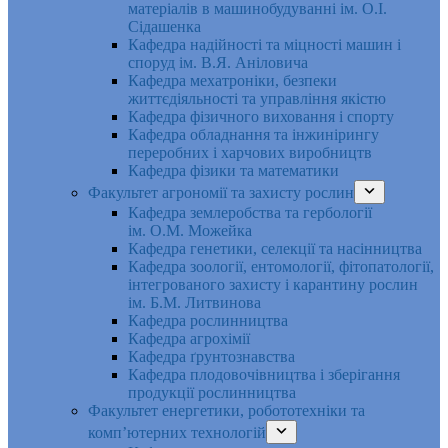
матеріалів в машинобудуванні ім. О.І.
Сідашенка
Кафедра надійності та міцності машин і
споруд ім. В.Я. Аніловича
Кафедра мехатроніки, безпеки
життєдіяльності та управління якістю
Кафедра фізичного виховання і спорту
Кафедра обладнання та інжинірингу
переробних і харчових виробництв
Кафедра фізики та математики
Факультет агрономії та захисту рослин
Кафедра землеробства та гербології
ім. О.М. Можейка
Кафедра генетики, селекції та насінництва
Кафедра зоології, ентомології, фітопатології,
інтегрованого захисту і карантину рослин
ім. Б.М. Литвинова
Кафедра рослинництва
Кафедра агрохімії
Кафедра ґрунтознавства
Кафедра плодовочівництва і зберігання
продукції рослинництва
Факультет енергетики, робототехніки та
комп’ютерних технологій