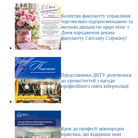
Колектив факультету управління
торговельно-підприємницькою та
митною діяльністю щиро вітає з
Днем народження декана
факультету Світлану Сорокіну!
Представники ДБТУ долучилися
до урочистостей з нагоди
професійного свята кіберполіції
Крок до професії: міжнародна
практика, що відкриває нові