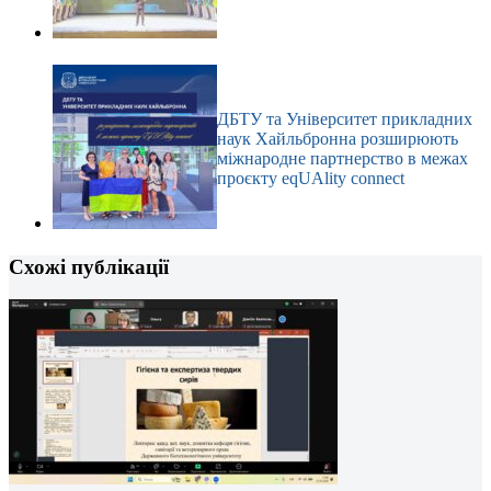
ДБТУ та Університет прикладних
наук Хайльбронна розширюють
міжнародне партнерство в межах
проєкту eqUAlity connect
Схожі публікації