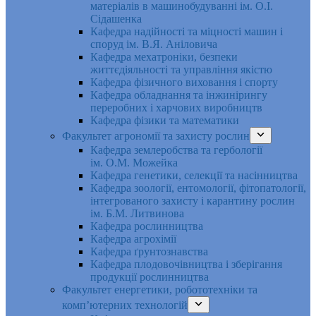
матеріалів в машинобудуванні ім. О.І.
Сідашенка
Кафедра надійності та міцності машин і
споруд ім. В.Я. Аніловича
Кафедра мехатроніки, безпеки
життєдіяльності та управління якістю
Кафедра фізичного виховання і спорту
Кафедра обладнання та інжинірингу
переробних і харчових виробництв
Кафедра фізики та математики
Факультет агрономії та захисту рослин
Кафедра землеробства та гербології
ім. О.М. Можейка
Кафедра генетики, селекції та насінництва
Кафедра зоології, ентомології, фітопатології,
інтегрованого захисту і карантину рослин
ім. Б.М. Литвинова
Кафедра рослинництва
Кафедра агрохімії
Кафедра ґрунтознавства
Кафедра плодовочівництва і зберігання
продукції рослинництва
Факультет енергетики, робототехніки та
комп’ютерних технологій