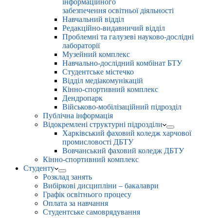
інформаційного
забезпечення освітньої діяльності
Навчальний відділ
Редакційно-видавничий відділ
Проблемні та галузеві науково-дослідні
лабораторії
Музейний комплекс
Навчально-дослідний комбінат БТУ
Студентське містечко
Відділ медіакомунікацій
Кінно-спортивний комплекс
Дендропарк
Військово-мобілізаційний підрозділ
Публічна інформація
Відокремлені структурні підрозділи
Харківський фаховий коледж харчової
промисловості ДБТУ
Вовчанський фаховий коледж ДБТУ
Кінно-спортивний комплекс
Студенту
Розклад занять
Вибіркові дисципліни – бакалаври
Графік освітнього процесу
Оплата за навчання
Студентське самоврядування