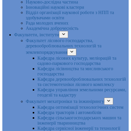
Науково-дослідна частина
Інноваційні наукові кластери
Відділ організації наукової роботи з НПП та
здобувачами освіти
Рада молодих вчених
Академічна доброчесність
Факультети, інститути
Факультет лісового господарства,
деревооброблювальних технологій та
землевпорядкування
Кафедра лісових культур, меліорацій та
садово-паркового господарства
Кафедра лісівництва та мисливського
господарства
Кафедра деревооброблювальних технологій
та системотехніки лісового комплексу
Кафедра управління земельними ресурсами,
геодезії та кадастру
Факультет мехатроніки та інжинірингу
Кафедра оптимізації технологічних систем
Кафедра тракторів і автомобілів
Кафедра сільськогосподарських машин та
інженерії тваринництва
Кафедра cервісної інженерії та технології