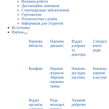
Виховна робота
Дистанційне навчання
Стипендіальне забезпечення
Гуртожитки
Психологічна служба
Інформація для студентів
Вступнику
Наука
Наукова
Наукова
Відділ
Спеціаліз
бібліотека
діяльність
аспірантури
вчені
та
ради
докторантури
Конференції
Наукові
Науково-
Інноваці
журнали,
дослідна
наукові
збірники
частина
кластери
наукових
праць
Відділ
Рада
Академічна
організації
молодих
доброчесність
наукової
вчених