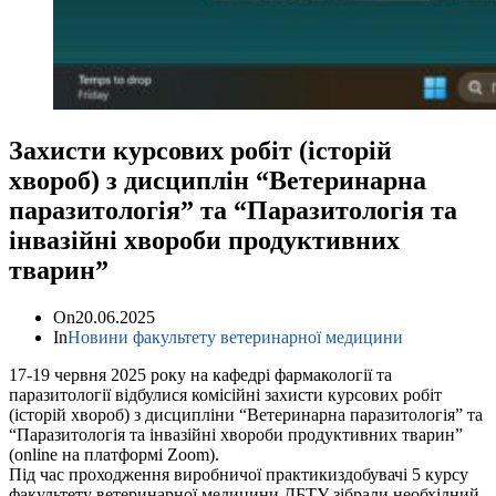
Захисти курсових робіт (історій
хвороб) з дисциплін “Ветеринарна
паразитологія” та “Паразитологія та
інвазійні хвороби продуктивних
тварин”
On
20.06.2025
In
Новини факультету ветеринарної медицини
17-19 червня 2025 року на кафедрі фармакології та
паразитології відбулися комісійні захисти курсових робіт
(історій хвороб) з дисципліни “Ветеринарна паразитологія” та
“Паразитологія та інвазійні хвороби продуктивних тварин”
(online на платформі Zoom).
Під час проходження виробничої практикиздобувачі 5 курсу
факультету ветеринарної медицини ДБТУ зібрали необхідний