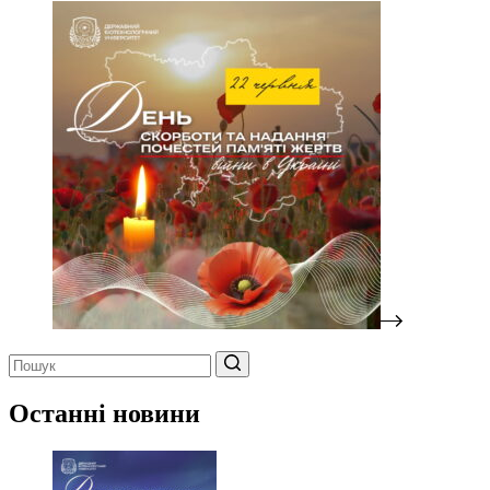
Немає
результатів
Останні новини