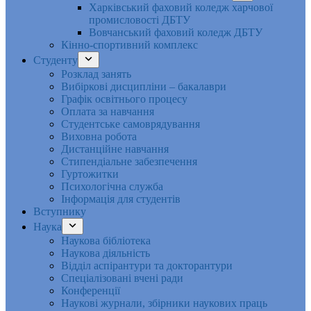
Харківський фаховий коледж харчової
промисловості ДБТУ
Вовчанський фаховий коледж ДБТУ
Кінно-спортивний комплекс
Студенту
Розклад занять
Вибіркові дисципліни – бакалаври
Графік освітнього процесу
Оплата за навчання
Студентське самоврядування
Виховна робота
Дистанційне навчання
Стипендіальне забезпечення
Гуртожитки
Психологічна служба
Інформація для студентів
Вступнику
Наука
Наукова бібліотека
Наукова діяльність
Відділ аспірантури та докторантури
Спеціалізовані вчені ради
Конференції
Наукові журнали, збірники наукових праць