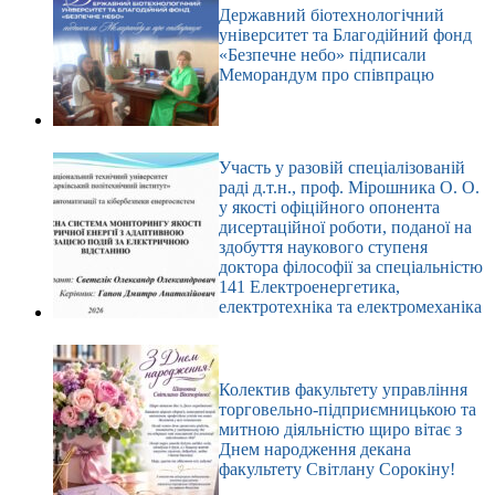
Державний біотехнологічний
університет та Благодійний фонд
«Безпечне небо» підписали
Меморандум про співпрацю
Участь у разовій спеціалізованій
раді д.т.н., проф. Мірошника О. О.
у якості офіційного опонента
дисертаційної роботи, поданої на
здобуття наукового ступеня
доктора філософії за спеціальністю
141 Електроенергетика,
електротехніка та електромеханіка
Колектив факультету управління
торговельно-підприємницькою та
митною діяльністю щиро вітає з
Днем народження декана
факультету Світлану Сорокіну!