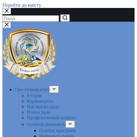
Перейти до вмісту
Немає
результатів
Про університет
Історія
Керівництво
Наглядова рада
Вчена рада
Профспілковий комітет
Освітня діяльність
Освітні програми
Навчальні плани