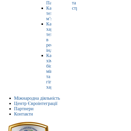
Павлюк
та
Кафедра
страхування
технології
м’яса
Кафедра
харчових
технологій
в
ресторанній
індустрії
Кафедра
хімії,
біохімії,
мікробіології
та
гігієни
харчування
Міжнародна діяльність
Центр Євроінтеграції
Партнери
Контакти