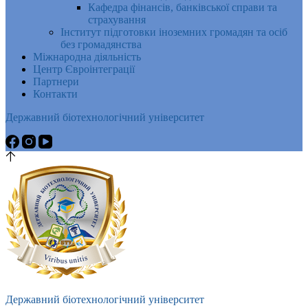
Кафедра фінансів, банківської справи та
страхування
Інститут підготовки іноземних громадян та осіб
без громадянства
Міжнародна діяльність
Центр Євроінтеграції
Партнери
Контакти
Державний біотехнологічний університет
Державний біотехнологічний університет