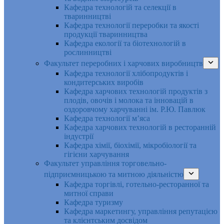
Кафедра технологій та селекції в
тваринництві
Кафедра технології переробки та якості
продукції тваринництва
Кафедра екології та біотехнологій в
рослинництві
Факультет переробних і харчових виробництв
Кафедра технології хлібопродуктів і
кондитерських виробів
Кафедра харчових технологій продуктів з
плодів, овочів і молока та інновацій в
оздоровчому харчуванні ім. Р.Ю. Павлюк
Кафедра технології м’яса
Кафедра харчових технологій в ресторанній
індустрії
Кафедра хімії, біохімії, мікробіології та
гігієни харчування
Факультет управління торговельно-
підприємницькою та митною діяльністю
Кафедра торгівлі, готельно-ресторанної та
митної справи
Кафедра туризму
Кафедра маркетингу, управління репутацією
та клієнтським досвідом