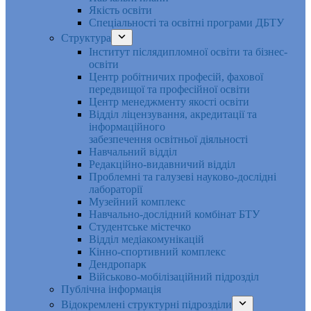
Якість освіти
Спеціальності та освітні програми ДБТУ
Структура
Інститут післядипломної освіти та бізнес-
освіти
Центр робітничих професій, фахової
передвищої та професійної освіти
Центр менеджменту якості освіти
Відділ ліцензування, акредитації та
інформаційного
забезпечення освітньої діяльності
Навчальний відділ
Редакційно-видавничий відділ
Проблемні та галузеві науково-дослідні
лабораторії
Музейний комплекс
Навчально-дослідний комбінат БТУ
Студентське містечко
Відділ медіакомунікацій
Кінно-спортивний комплекс
Дендропарк
Військово-мобілізаційний підрозділ
Публічна інформація
Відокремлені структурні підрозділи