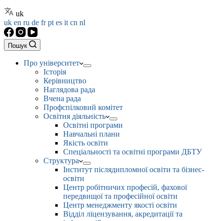
uk
uk
en
ru
de
fr
pt
es
it
cn
nl
Пошук
Про університет
Історія
Керівництво
Наглядова рада
Вчена рада
Профспілковий комітет
Освітня діяльність
Освітні програми
Навчальні плани
Якість освіти
Спеціальності та освітні програми ДБТУ
Структура
Інститут післядипломної освіти та бізнес-
освіти
Центр робітничих професій, фахової
передвищої та професійної освіти
Центр менеджменту якості освіти
Відділ ліцензування, акредитації та