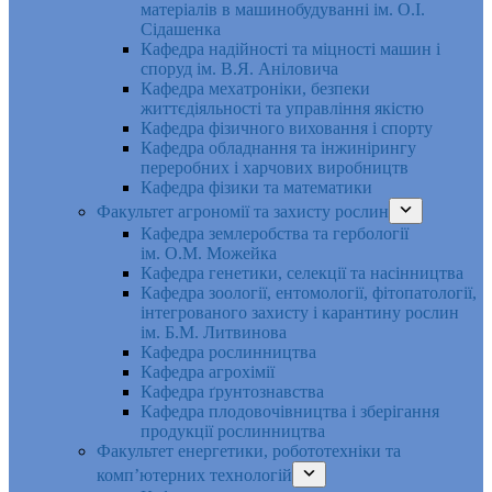
матеріалів в машинобудуванні ім. О.І.
Сідашенка
Кафедра надійності та міцності машин і
споруд ім. В.Я. Аніловича
Кафедра мехатроніки, безпеки
життєдіяльності та управління якістю
Кафедра фізичного виховання і спорту
Кафедра обладнання та інжинірингу
переробних і харчових виробництв
Кафедра фізики та математики
Факультет агрономії та захисту рослин
Кафедра землеробства та гербології
ім. О.М. Можейка
Кафедра генетики, селекції та насінництва
Кафедра зоології, ентомології, фітопатології,
інтегрованого захисту і карантину рослин
ім. Б.М. Литвинова
Кафедра рослинництва
Кафедра агрохімії
Кафедра ґрунтознавства
Кафедра плодовочівництва і зберігання
продукції рослинництва
Факультет енергетики, робототехніки та
комп’ютерних технологій