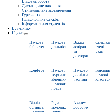
Виховна робота
Дистанційне навчання
Стипендіальне забезпечення
Гуртожитки
Психологічна служба
Інформація для студентів
Вступнику
Наука
Наукова
Наукова
Відділ
Спеціаліз
бібліотека
діяльність
аспірантури
вчені
та
ради
докторантури
Конференції
Наукові
Науково-
Інноваці
журнали,
дослідна
наукові
збірники
частина
кластери
наукових
праць
Відділ
Рада
Академічна
організації
молодих
доброчесність
наукової
вчених