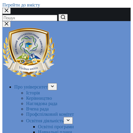
Перейти до вмісту
Немає
результатів
Про університет
Історія
Керівництво
Наглядова рада
Вчена рада
Профспілковий комітет
Освітня діяльність
Освітні програми
Навчальні плани