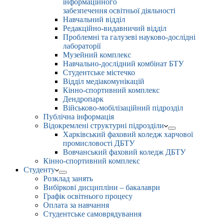
інформаційного
забезпечення освітньої діяльності
Навчальний відділ
Редакційно-видавничий відділ
Проблемні та галузеві науково-дослідні
лабораторії
Музейний комплекс
Навчально-дослідний комбінат БТУ
Студентське містечко
Відділ медіакомунікацій
Кінно-спортивний комплекс
Дендропарк
Військово-мобілізаційний підрозділ
Публічна інформація
Відокремлені структурні підрозділи
Харківський фаховий коледж харчової
промисловості ДБТУ
Вовчанський фаховий коледж ДБТУ
Кінно-спортивний комплекс
Студенту
Розклад занять
Вибіркові дисципліни – бакалаври
Графік освітнього процесу
Оплата за навчання
Студентське самоврядування