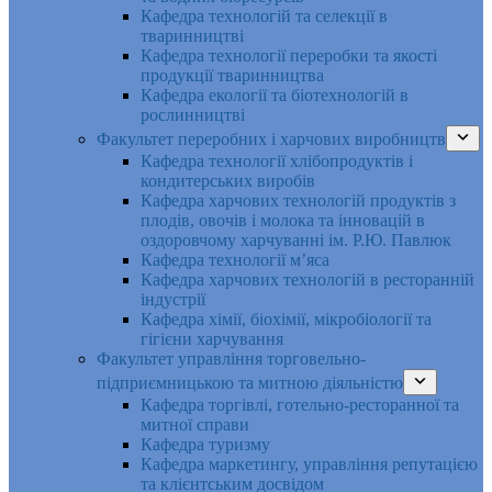
Кафедра технологій та селекції в
тваринництві
Кафедра технології переробки та якості
продукції тваринництва
Кафедра екології та біотехнологій в
рослинництві
Факультет переробних і харчових виробництв
Кафедра технології хлібопродуктів і
кондитерських виробів
Кафедра харчових технологій продуктів з
плодів, овочів і молока та інновацій в
оздоровчому харчуванні ім. Р.Ю. Павлюк
Кафедра технології м’яса
Кафедра харчових технологій в ресторанній
індустрії
Кафедра хімії, біохімії, мікробіології та
гігієни харчування
Факультет управління торговельно-
підприємницькою та митною діяльністю
Кафедра торгівлі, готельно-ресторанної та
митної справи
Кафедра туризму
Кафедра маркетингу, управління репутацією
та клієнтським досвідом