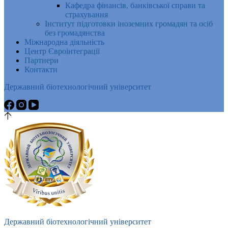
Кафедра фінансів, банківської справи та
страхування
Інститут підготовки іноземних громадян та осіб
без громадянства
Міжнародна діяльність
Центр Євроінтеграції
Партнери
Контакти
Державний біотехнологічний університет
Державний біотехнологічний університет