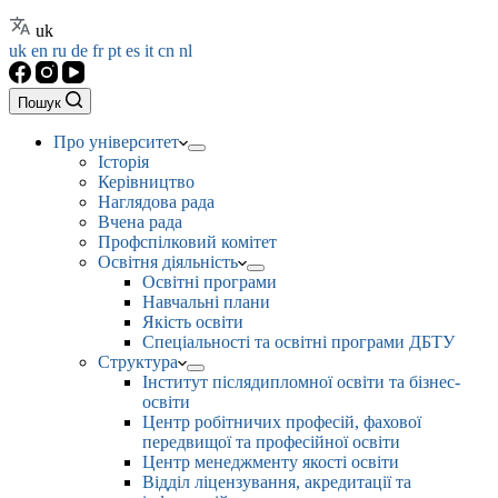
uk
uk
en
ru
de
fr
pt
es
it
cn
nl
Пошук
Про університет
Історія
Керівництво
Наглядова рада
Вчена рада
Профспілковий комітет
Освітня діяльність
Освітні програми
Навчальні плани
Якість освіти
Спеціальності та освітні програми ДБТУ
Структура
Інститут післядипломної освіти та бізнес-
освіти
Центр робітничих професій, фахової
передвищої та професійної освіти
Центр менеджменту якості освіти
Відділ ліцензування, акредитації та