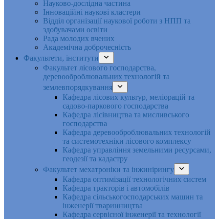
Науково-дослідна частина
Інноваційні наукові кластери
Відділ організації наукової роботи з НПП та
здобувачами освіти
Рада молодих вчених
Академічна доброчесність
Факультети, інститути
Факультет лісового господарства,
деревооброблювальних технологій та
землевпорядкування
Кафедра лісових культур, меліорацій та
садово-паркового господарства
Кафедра лісівництва та мисливського
господарства
Кафедра деревооброблювальних технологій
та системотехніки лісового комплексу
Кафедра управління земельними ресурсами,
геодезії та кадастру
Факультет мехатроніки та інжинірингу
Кафедра оптимізації технологічних систем
Кафедра тракторів і автомобілів
Кафедра сільськогосподарських машин та
інженерії тваринництва
Кафедра cервісної інженерії та технології