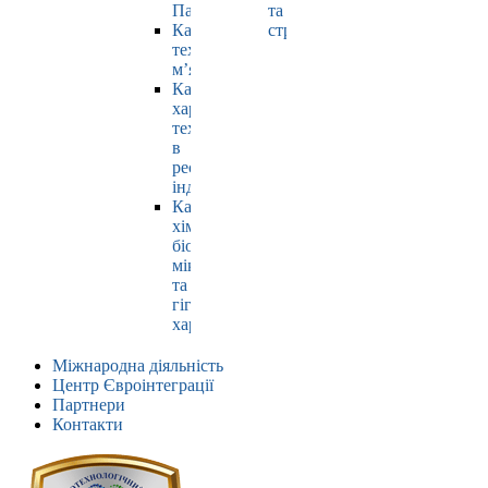
Павлюк
та
Кафедра
страхування
технології
м’яса
Кафедра
харчових
технологій
в
ресторанній
індустрії
Кафедра
хімії,
біохімії,
мікробіології
та
гігієни
харчування
Міжнародна діяльність
Центр Євроінтеграції
Партнери
Контакти