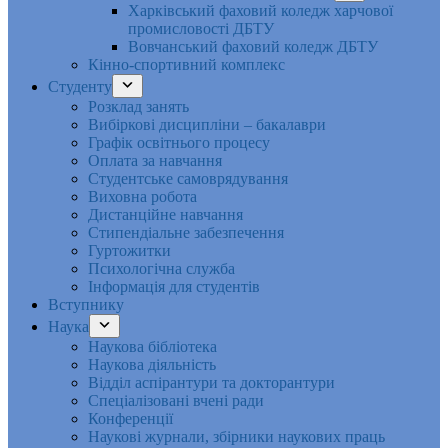
Харківський фаховий коледж харчової
промисловості ДБТУ
Вовчанський фаховий коледж ДБТУ
Кінно-спортивний комплекс
Студенту
Розклад занять
Вибіркові дисципліни – бакалаври
Графік освітнього процесу
Оплата за навчання
Студентське самоврядування
Виховна робота
Дистанційне навчання
Стипендіальне забезпечення
Гуртожитки
Психологічна служба
Інформація для студентів
Вступнику
Наука
Наукова бібліотека
Наукова діяльність
Відділ аспірантури та докторантури
Спеціалізовані вчені ради
Конференції
Наукові журнали, збірники наукових праць