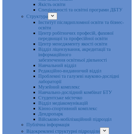
Якість освіти
Спеціальності та освітні програми ДБТУ
Структура
Інститут післядипломної освіти та бізнес-
освіти
Центр робітничих професій, фахової
передвищої та професійної освіти
Центр менеджменту якості освіти
Відділ ліцензування, акредитації та
інформаційного
забезпечення освітньої діяльності
Навчальний відділ
Редакційно-видавничий відділ
Проблемні та галузеві науково-дослідні
лабораторії
Музейний комплекс
Навчально-дослідний комбінат БТУ
Студентське містечко
Відділ медіакомунікацій
Кінно-спортивний комплекс
Дендропарк
Військово-мобілізаційний підрозділ
Публічна інформація
Відокремлені структурні підрозділи