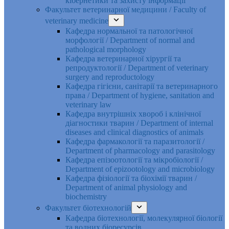
кібернетики та захисту інформації
Факультет ветеринарної медицини / Faculty of
veterinary medicine
Кафедра нормальної та патологічної
морфології / Department of normal and
pathological morphology
Кафедра ветеринарної хірургії та
репродуктології / Department of veterinary
surgery and reproductology
Кафедра гігієни, санітарії та ветеринарного
права / Department of hygiene, sanitation and
veterinary law
Кафедра внутрішніх хвороб і клінічної
діагностики тварин / Department of internal
diseases and clinical diagnostics of animals
Кафедра фармакології та паразитології /
Department of pharmacology and parasitology
Кафедра епізоотології та мікробіології /
Department of epizootology and microbiology
Кафедра фізіології та біохімії тварин /
Department of animal physiology and
biochemistry
Факультет біотехнологій
Кафедра біотехнології, молекулярної біології
та водних біоресурсів