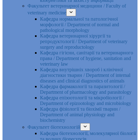
кібернетики та захисту інформації
Факультет ветеринарної медицини / Faculty of
veterinary medicine
Кафедра нормальної та патологічної
морфології / Department of normal and
pathological morphology
Кафедра ветеринарної хірургії та
репродуктології / Department of veterinary
surgery and reproductology
Кафедра гігієни, санітарії та ветеринарного
права / Department of hygiene, sanitation and
veterinary law
Кафедра внутрішніх хвороб і клінічної
діагностики тварин / Department of internal
diseases and clinical diagnostics of animals
Кафедра фармакології та паразитології /
Department of pharmacology and parasitology
Кафедра епізоотології та мікробіології /
Department of epizootology and microbiology
Кафедра фізіології та біохімії тварин /
Department of animal physiology and
biochemistry
Факультет біотехнологій
Кафедра біотехнології, молекулярної біології
та водних біоресурсів