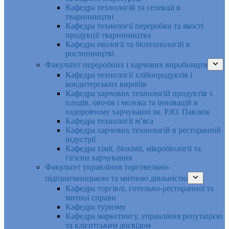
Кафедра технологій та селекції в
тваринництві
Кафедра технології переробки та якості
продукції тваринництва
Кафедра екології та біотехнологій в
рослинництві
Факультет переробних і харчових виробництв
Кафедра технології хлібопродуктів і
кондитерських виробів
Кафедра харчових технологій продуктів з
плодів, овочів і молока та інновацій в
оздоровчому харчуванні ім. Р.Ю. Павлюк
Кафедра технології м’яса
Кафедра харчових технологій в ресторанній
індустрії
Кафедра хімії, біохімії, мікробіології та
гігієни харчування
Факультет управління торговельно-
підприємницькою та митною діяльністю
Кафедра торгівлі, готельно-ресторанної та
митної справи
Кафедра туризму
Кафедра маркетингу, управління репутацією
та клієнтським досвідом