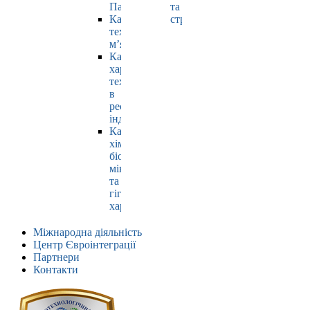
Павлюк
та
Кафедра
страхування
технології
м’яса
Кафедра
харчових
технологій
в
ресторанній
індустрії
Кафедра
хімії,
біохімії,
мікробіології
та
гігієни
харчування
Міжнародна діяльність
Центр Євроінтеграції
Партнери
Контакти