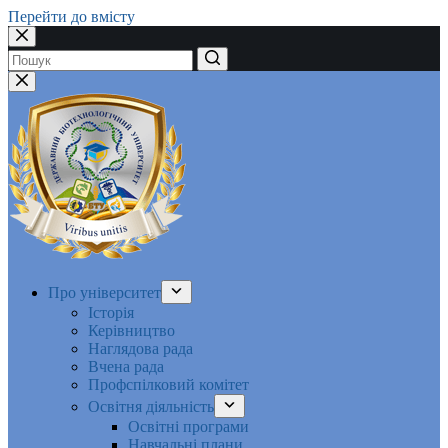
Перейти до вмісту
Немає
результатів
Про університет
Історія
Керівництво
Наглядова рада
Вчена рада
Профспілковий комітет
Освітня діяльність
Освітні програми
Навчальні плани