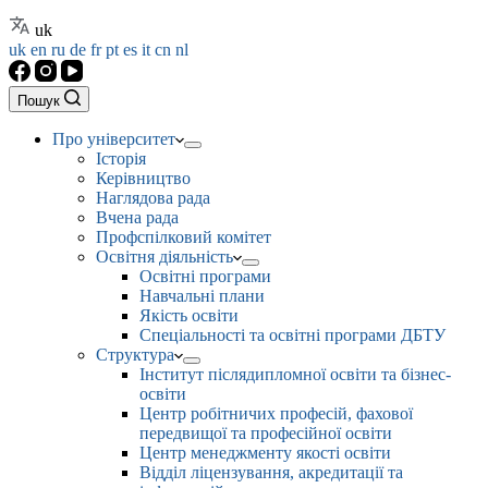
uk
uk
en
ru
de
fr
pt
es
it
cn
nl
Пошук
Про університет
Історія
Керівництво
Наглядова рада
Вчена рада
Профспілковий комітет
Освітня діяльність
Освітні програми
Навчальні плани
Якість освіти
Спеціальності та освітні програми ДБТУ
Структура
Інститут післядипломної освіти та бізнес-
освіти
Центр робітничих професій, фахової
передвищої та професійної освіти
Центр менеджменту якості освіти
Відділ ліцензування, акредитації та