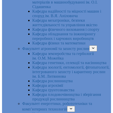
матеріалів в машинобудуванні ім. О.І.
Сідашенка
Кафедра надійності та міцності машин і
споруд ім. В.Я. Аніловича
Кафедра мехатроніки, безпеки
життєдіяльності та управління якістю
Кафедра фізичного виховання і спорту
Кафедра обладнання та інжинірингу
переробних і харчових виробництв
Кафедра фізики та математики
Факультет агрономії та захисту рослин
Кафедра землеробства та гербології
ім. О.М. Можейка
Кафедра генетики, селекції та насінництва
Кафедра зоології, ентомології, фітопатології,
інтегрованого захисту і карантину рослин
ім. Б.М. Литвинова
Кафедра рослинництва
Кафедра агрохімії
Кафедра ґрунтознавства
Кафедра плодовочівництва і зберігання
продукції рослинництва
Факультет енергетики, робототехніки та
комп’ютерних технологій