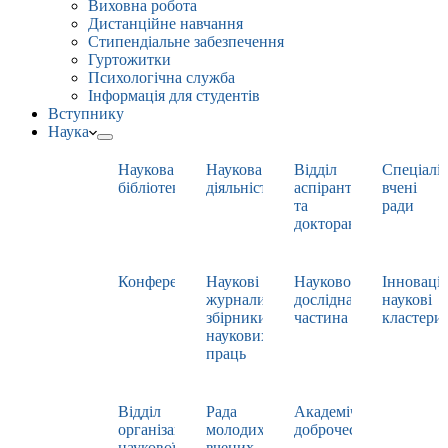
Виховна робота
Дистанційне навчання
Стипендіальне забезпечення
Гуртожитки
Психологічна служба
Інформація для студентів
Вступнику
Наука
Наукова
Наукова
Відділ
Спеціаліз
бібліотека
діяльність
аспірантури
вчені
та
ради
докторантури
Конференції
Наукові
Науково-
Інноваці
журнали,
дослідна
наукові
збірники
частина
кластери
наукових
праць
Відділ
Рада
Академічна
організації
молодих
доброчесність
наукової
вчених