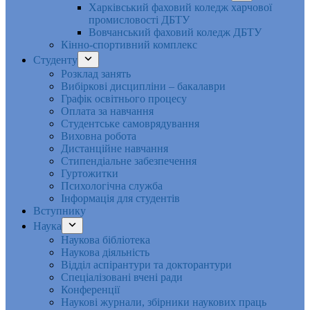
Харківський фаховий коледж харчової
промисловості ДБТУ
Вовчанський фаховий коледж ДБТУ
Кінно-спортивний комплекс
Студенту
Розклад занять
Вибіркові дисципліни – бакалаври
Графік освітнього процесу
Оплата за навчання
Студентське самоврядування
Виховна робота
Дистанційне навчання
Стипендіальне забезпечення
Гуртожитки
Психологічна служба
Інформація для студентів
Вступнику
Наука
Наукова бібліотека
Наукова діяльність
Відділ аспірантури та докторантури
Спеціалізовані вчені ради
Конференції
Наукові журнали, збірники наукових праць