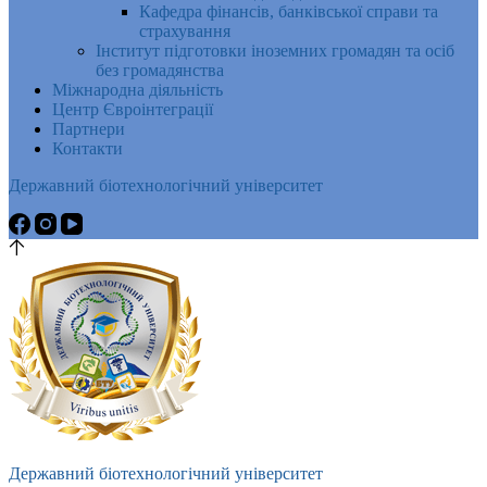
Кафедра фінансів, банківської справи та
страхування
Інститут підготовки іноземних громадян та осіб
без громадянства
Міжнародна діяльність
Центр Євроінтеграції
Партнери
Контакти
Державний біотехнологічний університет
Державний біотехнологічний університет