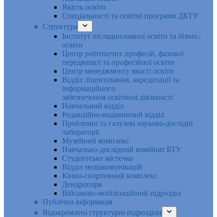
Якість освіти
Спеціальності та освітні програми ДБТУ
Структура
Інститут післядипломної освіти та бізнес-
освіти
Центр робітничих професій, фахової
передвищої та професійної освіти
Центр менеджменту якості освіти
Відділ ліцензування, акредитації та
інформаційного
забезпечення освітньої діяльності
Навчальний відділ
Редакційно-видавничий відділ
Проблемні та галузеві науково-дослідні
лабораторії
Музейний комплекс
Навчально-дослідний комбінат БТУ
Студентське містечко
Відділ медіакомунікацій
Кінно-спортивний комплекс
Дендропарк
Військово-мобілізаційний підрозділ
Публічна інформація
Відокремлені структурні підрозділи