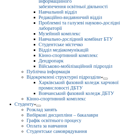
інформаційного
забезпечення освітньої діяльності
Навчальний відділ
Редакційно-видавничий відділ
Проблемні та галузеві науково-дослідні
лабораторії
Музейний комплекс
Навчально-дослідний комбінат БТУ
Студентське містечко
Відділ медіакомунікацій
Кінно-спортивний комплекс
Дендропарк
Військово-мобілізаційний підрозділ
Публічна інформація
Відокремлені структурні підрозділи
Харківський фаховий коледж харчової
промисловості ДБТУ
Вовчанський фаховий коледж ДБТУ
Кінно-спортивний комплекс
Студенту
Розклад занять
Вибіркові дисципліни – бакалаври
Графік освітнього процесу
Оплата за навчання
Студентське самоврядування