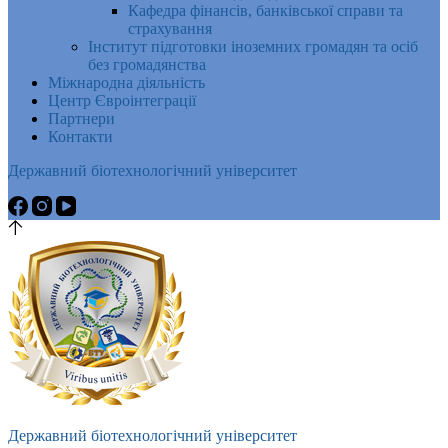
Кафедра фінансів, банківської справи та
страхування
Інститут підготовки іноземних громадян та осіб
без громадянства
Міжнародна діяльність
Центр Євроінтеграції
Партнери
Контакти
Державний біотехнологічний університет
Державний біотехнологічний університет