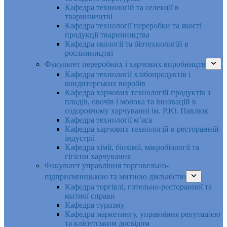
Кафедра технологій та селекції в
тваринництві
Кафедра технології переробки та якості
продукції тваринництва
Кафедра екології та біотехнологій в
рослинництві
Факультет переробних і харчових виробництв
Кафедра технології хлібопродуктів і
кондитерських виробів
Кафедра харчових технологій продуктів з
плодів, овочів і молока та інновацій в
оздоровчому харчуванні ім. Р.Ю. Павлюк
Кафедра технології м’яса
Кафедра харчових технологій в ресторанній
індустрії
Кафедра хімії, біохімії, мікробіології та
гігієни харчування
Факультет управління торговельно-
підприємницькою та митною діяльністю
Кафедра торгівлі, готельно-ресторанної та
митної справи
Кафедра туризму
Кафедра маркетингу, управління репутацією
та клієнтським досвідом