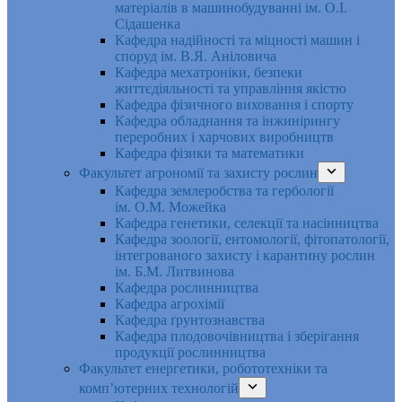
матеріалів в машинобудуванні ім. О.І.
Сідашенка
Кафедра надійності та міцності машин і
споруд ім. В.Я. Аніловича
Кафедра мехатроніки, безпеки
життєдіяльності та управління якістю
Кафедра фізичного виховання і спорту
Кафедра обладнання та інжинірингу
переробних і харчових виробництв
Кафедра фізики та математики
Факультет агрономії та захисту рослин
Кафедра землеробства та гербології
ім. О.М. Можейка
Кафедра генетики, селекції та насінництва
Кафедра зоології, ентомології, фітопатології,
інтегрованого захисту і карантину рослин
ім. Б.М. Литвинова
Кафедра рослинництва
Кафедра агрохімії
Кафедра ґрунтознавства
Кафедра плодовочівництва і зберігання
продукції рослинництва
Факультет енергетики, робототехніки та
комп’ютерних технологій