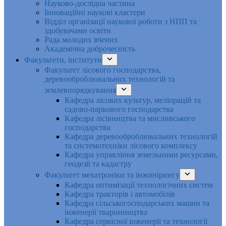
Науково-дослідна частина
Інноваційні наукові кластери
Відділ організації наукової роботи з НПП та
здобувачами освіти
Рада молодих вчених
Академічна доброчесність
Факультети, інститути
Факультет лісового господарства,
деревооброблювальних технологій та
землевпорядкування
Кафедра лісових культур, меліорацій та
садово-паркового господарства
Кафедра лісівництва та мисливського
господарства
Кафедра деревооброблювальних технологій
та системотехніки лісового комплексу
Кафедра управління земельними ресурсами,
геодезії та кадастру
Факультет мехатроніки та інжинірингу
Кафедра оптимізації технологічних систем
Кафедра тракторів і автомобілів
Кафедра сільськогосподарських машин та
інженерії тваринництва
Кафедра cервісної інженерії та технології