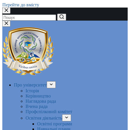
Перейти до вмісту
Немає
результатів
Про університет
Історія
Керівництво
Наглядова рада
Вчена рада
Профспілковий комітет
Освітня діяльність
Освітні програми
Навчальні плани