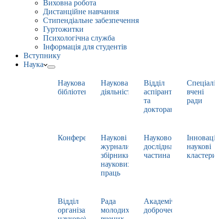
Виховна робота
Дистанційне навчання
Стипендіальне забезпечення
Гуртожитки
Психологічна служба
Інформація для студентів
Вступнику
Наука
Наукова
Наукова
Відділ
Спеціаліз
бібліотека
діяльність
аспірантури
вчені
та
ради
докторантури
Конференції
Наукові
Науково-
Інноваці
журнали,
дослідна
наукові
збірники
частина
кластери
наукових
праць
Відділ
Рада
Академічна
організації
молодих
доброчесність
наукової
вчених