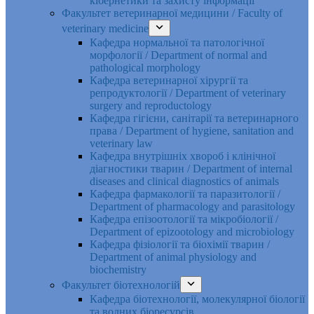
кібернетики та захисту інформації
Факультет ветеринарної медицини / Faculty of
veterinary medicine
Кафедра нормальної та патологічної
морфології / Department of normal and
pathological morphology
Кафедра ветеринарної хірургії та
репродуктології / Department of veterinary
surgery and reproductology
Кафедра гігієни, санітарії та ветеринарного
права / Department of hygiene, sanitation and
veterinary law
Кафедра внутрішніх хвороб і клінічної
діагностики тварин / Department of internal
diseases and clinical diagnostics of animals
Кафедра фармакології та паразитології /
Department of pharmacology and parasitology
Кафедра епізоотології та мікробіології /
Department of epizootology and microbiology
Кафедра фізіології та біохімії тварин /
Department of animal physiology and
biochemistry
Факультет біотехнологій
Кафедра біотехнології, молекулярної біології
та водних біоресурсів