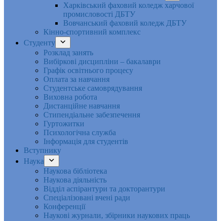
Харківський фаховий коледж харчової
промисловості ДБТУ
Вовчанський фаховий коледж ДБТУ
Кінно-спортивний комплекс
Студенту
Розклад занять
Вибіркові дисципліни – бакалаври
Графік освітнього процесу
Оплата за навчання
Студентське самоврядування
Виховна робота
Дистанційне навчання
Стипендіальне забезпечення
Гуртожитки
Психологічна служба
Інформація для студентів
Вступнику
Наука
Наукова бібліотека
Наукова діяльність
Відділ аспірантури та докторантури
Спеціалізовані вчені ради
Конференції
Наукові журнали, збірники наукових праць