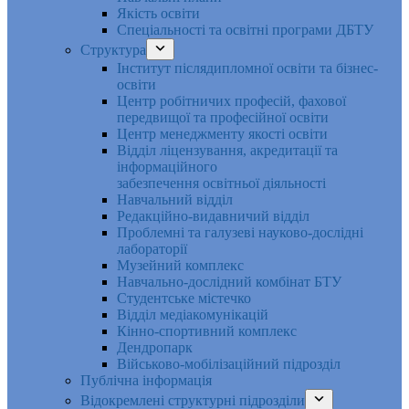
Якість освіти
Спеціальності та освітні програми ДБТУ
Структура
Інститут післядипломної освіти та бізнес-
освіти
Центр робітничих професій, фахової
передвищої та професійної освіти
Центр менеджменту якості освіти
Відділ ліцензування, акредитації та
інформаційного
забезпечення освітньої діяльності
Навчальний відділ
Редакційно-видавничий відділ
Проблемні та галузеві науково-дослідні
лабораторії
Музейний комплекс
Навчально-дослідний комбінат БТУ
Студентське містечко
Відділ медіакомунікацій
Кінно-спортивний комплекс
Дендропарк
Військово-мобілізаційний підрозділ
Публічна інформація
Відокремлені структурні підрозділи