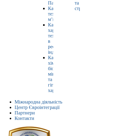
Павлюк
та
Кафедра
страхування
технології
м’яса
Кафедра
харчових
технологій
в
ресторанній
індустрії
Кафедра
хімії,
біохімії,
мікробіології
та
гігієни
харчування
Міжнародна діяльність
Центр Євроінтеграції
Партнери
Контакти