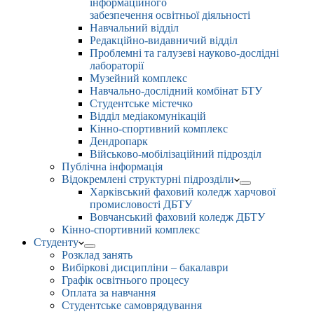
інформаційного
забезпечення освітньої діяльності
Навчальний відділ
Редакційно-видавничий відділ
Проблемні та галузеві науково-дослідні
лабораторії
Музейний комплекс
Навчально-дослідний комбінат БТУ
Студентське містечко
Відділ медіакомунікацій
Кінно-спортивний комплекс
Дендропарк
Військово-мобілізаційний підрозділ
Публічна інформація
Відокремлені структурні підрозділи
Харківський фаховий коледж харчової
промисловості ДБТУ
Вовчанський фаховий коледж ДБТУ
Кінно-спортивний комплекс
Студенту
Розклад занять
Вибіркові дисципліни – бакалаври
Графік освітнього процесу
Оплата за навчання
Студентське самоврядування