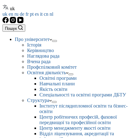
uk
uk
en
ru
de
fr
pt
es
it
cn
nl
Пошук
Про університет
Історія
Керівництво
Наглядова рада
Вчена рада
Профспілковий комітет
Освітня діяльність
Освітні програми
Навчальні плани
Якість освіти
Спеціальності та освітні програми ДБТУ
Структура
Інститут післядипломної освіти та бізнес-
освіти
Центр робітничих професій, фахової
передвищої та професійної освіти
Центр менеджменту якості освіти
Відділ ліцензування, акредитації та