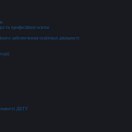
ти
ї та професійної освіти
йного забезпечення освітньої діяльності
торії
словості ДБТУ