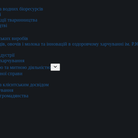
та водних біоресурсів
і
кції тваринництва
цтві
ських виробів
ів, овочів і молока та інновацій в оздоровчому харчуванні ім. Р
дустрії
и харчування
ю та митною діяльністю
тної справи
а клієнтським досвідом
хування
 громадянства