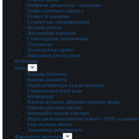
Вибіркові дисципліни – бакалаври
Графік освітнього процесу
Оплата за навчання
Студентське самоврядування
Виховна робота
Дистанційне навчання
Стипендіальне забезпечення
Гуртожитки
Психологічна служба
Інформація для студентів
Вступнику
Наука
Наукова бібліотека
Наукова діяльність
Відділ аспірантури та докторантури
Спеціалізовані вчені ради
Конференції
Наукові журнали, збірники наукових праць
Науково-дослідна частина
Інноваційні наукові кластери
Відділ організації наукової роботи з НПП та здобув
Рада молодих вчених
Академічна доброчесність
Факультети, інститути