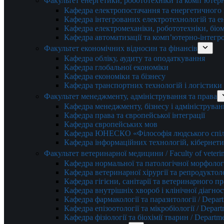
Факультет енергетики, робототехніки та комп’ютер
Кафедра електропостачання та енергетичног
Кафедра інтегрованих електротехнологій та 
Кафедра електромеханіки, робототехніки, біом
Кафедра автоматизації та комп’ютерно-інтегр
Факультет економічних відносин та фінансів
Кафедра обліку, аудиту та оподаткування
Кафедра глобальної економіки
Кафедра економіки та бізнесу
Кафедра транспортних технологій і логістики
Факультет менеджменту, адміністрування та права
Кафедра менеджменту, бізнесу і адмініструван
Кафедра права та європейської інтеграції
Кафедра європейських мов
Кафедра ЮНЕСКО «Філософія людського спілк
Кафедра інформаційних технологій, кібернети
Факультет ветеринарної медицини / Faculty of veterin
Кафедра нормальної та патологічної морфології
Кафедра ветеринарної хірургії та репродуктологі
Кафедра гігієни, санітарії та ветеринарного прав
Кафедра внутрішніх хвороб і клінічної діагностик
Кафедра фармакології та паразитології / Depart
Кафедра епізоотології та мікробіології / Depart
Кафедра фізіології та біохімії тварин / Departme