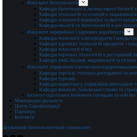
Факультет біотехнологій
Кафедра біотехнології, молекулярної біології 
Кафедра технологій та селекції в тваринництв
Кафедра технології переробки та якості проду
Кафедра екології та біотехнологій в рослинни
Факультет переробних і харчових виробництв
Кафедра технології хлібопродуктів і кондитер
Кафедра харчових технологій продуктів з плод
Кафедра технології м’яса
Кафедра харчових технологій в ресторанній ін
Кафедра хімії, біохімії, мікробіології та гігієн
Факультет управління торговельно-підприємницько
Кафедра торгівлі, готельно-ресторанної та ми
Кафедра туризму
Кафедра маркетингу, управління репутацією т
Кафедра фінансів, банківської справи та стра
Інститут підготовки іноземних громадян та осіб без
Міжнародна діяльність
Центр Євроінтеграції
Партнери
Контакти
Державний біотехнологічний університет