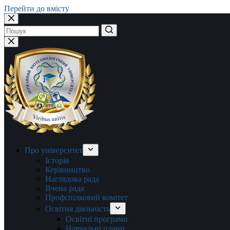
Перейти до вмісту
Немає
результатів
Про університет
Історія
Керівництво
Наглядова рада
Вчена рада
Профспілковий комітет
Освітня діяльність
Освітні програми
Навчальні плани