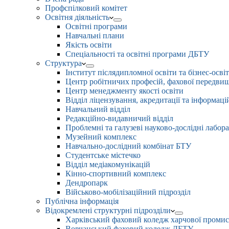
Профспілковий комітет
Освітня діяльність
Освітні програми
Навчальні плани
Якість освіти
Спеціальності та освітні програми ДБТУ
Структура
Інститут післядипломної освіти та бізнес-осві
Центр робітничих професій, фахової передвищо
Центр менеджменту якості освіти
Відділ ліцензування, акредитації та інформаці
Навчальний відділ
Редакційно-видавничий відділ
Проблемні та галузеві науково-дослідні лабора
Музейний комплекс
Навчально-дослідний комбінат БТУ
Студентське містечко
Відділ медіакомунікацій
Кінно-спортивний комплекс
Дендропарк
Військово-мобілізаційний підрозділ
Публічна інформація
Відокремлені структурні підрозділи
Харківський фаховий коледж харчової проми
Вовчанський фаховий коледж ДБТУ