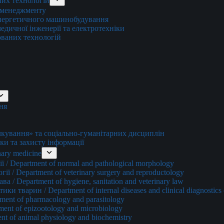
них технологій
о менеджменту
енергетичного машинобудування
едичної інженерії та електротехніки
ованих технологій
ня
ування» та соціально-гуманітарних дисциплін
ки та захисту інформації
ary medicine
 / Department of normal and pathological morphology
ї / Department of veterinary surgery and reproductology
а / Department of hygiene, sanitation and veterinary law
и тварин / Department of internal diseases and clinical diagnostics 
ment of pharmacology and parasitology
ment of epizootology and microbiology
nt of animal physiology and biochemistry