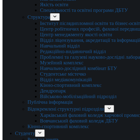
Якість освіти
Спеціальності та освітні програми ДБТУ
Структура
Інститут післядипломної освіти та бізнес-осві
Центр робітничих професій, фахової передвищо
Центр менеджменту якості освіти
Відділ ліцензування, акредитації та інформаці
Навчальний відділ
Редакційно-видавничий відділ
Проблемні та галузеві науково-дослідні лабора
Музейний комплекс
Навчально-дослідний комбінат БТУ
Студентське містечко
Відділ медіакомунікацій
Кінно-спортивний комплекс
Дендропарк
Військово-мобілізаційний підрозділ
Публічна інформація
Відокремлені структурні підрозділи
Харківський фаховий коледж харчової проми
Вовчанський фаховий коледж ДБТУ
Кінно-спортивний комплекс
Студенту
Розклад занять