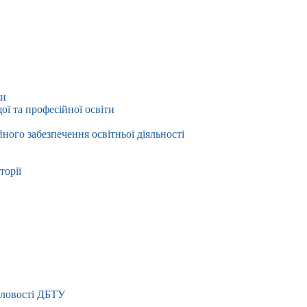
ти
ї та професійної освіти
йного забезпечення освітньої діяльності
торії
словості ДБТУ