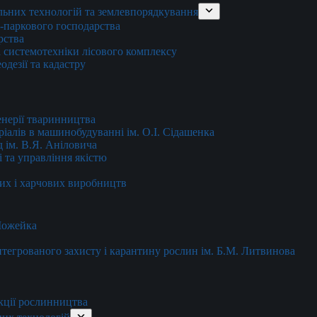
льних технологій та землевпорядкування
о-паркового господарства
рства
 системотехніки лісового комплексу
дезії та кадастру
енерії тваринництва
еріалів в машинобудуванні ім. О.І. Сідашенка
д ім. В.Я. Аніловича
 та управління якістю
их і харчових виробництв
 Можейка
 інтегрованого захисту і карантину рослин ім. Б.М. Литвинова
кції рослинництва