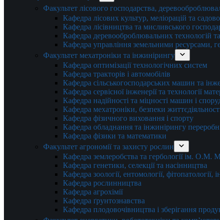
Факультет лісового господарства, деревооброблюва
Кафедра лісових культур, меліорацій та садов
Кафедра лісівництва та мисливського господа
Кафедра деревооброблювальних технологій та
Кафедра управління земельними ресурсами, гео
Факультет мехатроніки та інжинірингу
Кафедра оптимізації технологічних систем
Кафедра тракторів і автомобілів
Кафедра сільськогосподарських машин та інж
Кафедра cервісної інженерії та технології мат
Кафедра надійності та міцності машин і спору
Кафедра мехатроніки, безпеки життєдіяльності
Кафедра фізичного виховання і спорту
Кафедра обладнання та інжинірингу переробн
Кафедра фізики та математики
Факультет агрономії та захисту рослин
Кафедра землеробства та гербології ім. О.М.
Кафедра генетики, селекції та насінництва
Кафедра зоології, ентомології, фітопатології,
Кафедра рослинництва
Кафедра агрохімії
Кафедра ґрунтознавства
Кафедра плодовочівництва і зберігання проду