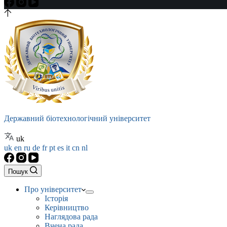
Державний біотехнологічний університет
uk
uk
en
ru
de
fr
pt
es
it
cn
nl
Пошук
Про університет
Історія
Керівництво
Наглядова рада
Вчена рада