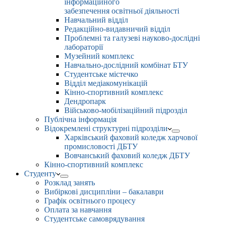
інформаційного
забезпечення освітньої діяльності
Навчальний відділ
Редакційно-видавничий відділ
Проблемні та галузеві науково-дослідні
лабораторії
Музейний комплекс
Навчально-дослідний комбінат БТУ
Студентське містечко
Відділ медіакомунікацій
Кінно-спортивний комплекс
Дендропарк
Військово-мобілізаційний підрозділ
Публічна інформація
Відокремлені структурні підрозділи
Харківський фаховий коледж харчової
промисловості ДБТУ
Вовчанський фаховий коледж ДБТУ
Кінно-спортивний комплекс
Студенту
Розклад занять
Вибіркові дисципліни – бакалаври
Графік освітнього процесу
Оплата за навчання
Студентське самоврядування