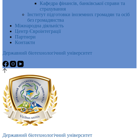
Кафедра фінансів, банківської справи та
страхування
Інститут підготовки іноземних громадян та осіб
без громадянства
Міжнародна діяльність
Центр Євроінтеграції
Партнери
Контакти
Державний біотехнологічний університет
Державний біотехнологічний університет