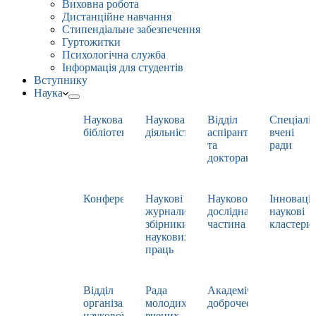
Виховна робота
Дистанційне навчання
Стипендіальне забезпечення
Гуртожитки
Психологічна служба
Інформація для студентів
Вступнику
Наука
Наукова
Наукова
Відділ
Спеціаліз
бібліотека
діяльність
аспірантури
вчені
та
ради
докторантури
Конференції
Наукові
Науково-
Інноваці
журнали,
дослідна
наукові
збірники
частина
кластери
наукових
праць
Відділ
Рада
Академічна
організації
молодих
доброчесність
наукової
вчених