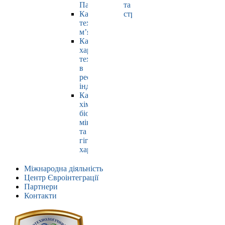
Павлюк
та
Кафедра
страхування
технології
м’яса
Кафедра
харчових
технологій
в
ресторанній
індустрії
Кафедра
хімії,
біохімії,
мікробіології
та
гігієни
харчування
Міжнародна діяльність
Центр Євроінтеграції
Партнери
Контакти