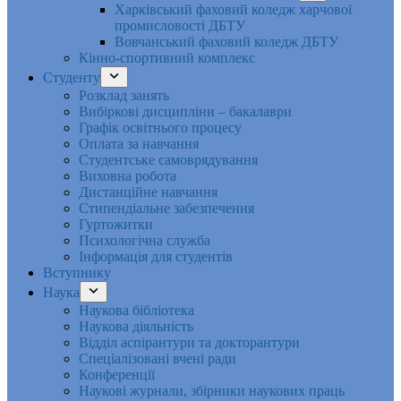
Харківський фаховий коледж харчової
промисловості ДБТУ
Вовчанський фаховий коледж ДБТУ
Кінно-спортивний комплекс
Студенту
Розклад занять
Вибіркові дисципліни – бакалаври
Графік освітнього процесу
Оплата за навчання
Студентське самоврядування
Виховна робота
Дистанційне навчання
Стипендіальне забезпечення
Гуртожитки
Психологічна служба
Інформація для студентів
Вступнику
Наука
Наукова бібліотека
Наукова діяльність
Відділ аспірантури та докторантури
Спеціалізовані вчені ради
Конференції
Наукові журнали, збірники наукових праць