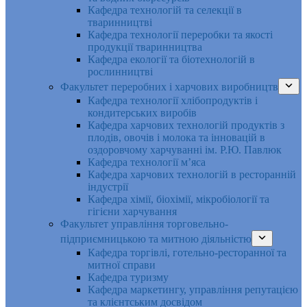
Кафедра технологій та селекції в
тваринництві
Кафедра технології переробки та якості
продукції тваринництва
Кафедра екології та біотехнологій в
рослинництві
Факультет переробних і харчових виробництв
Кафедра технології хлібопродуктів і
кондитерських виробів
Кафедра харчових технологій продуктів з
плодів, овочів і молока та інновацій в
оздоровчому харчуванні ім. Р.Ю. Павлюк
Кафедра технології м’яса
Кафедра харчових технологій в ресторанній
індустрії
Кафедра хімії, біохімії, мікробіології та
гігієни харчування
Факультет управління торговельно-
підприємницькою та митною діяльністю
Кафедра торгівлі, готельно-ресторанної та
митної справи
Кафедра туризму
Кафедра маркетингу, управління репутацією
та клієнтським досвідом