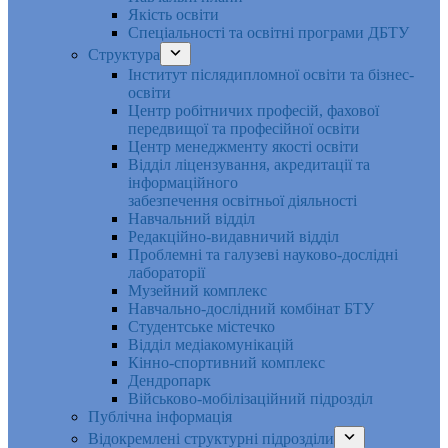
Якість освіти
Спеціальності та освітні програми ДБТУ
Структура
Інститут післядипломної освіти та бізнес-
освіти
Центр робітничих професій, фахової
передвищої та професійної освіти
Центр менеджменту якості освіти
Відділ ліцензування, акредитації та
інформаційного
забезпечення освітньої діяльності
Навчальний відділ
Редакційно-видавничий відділ
Проблемні та галузеві науково-дослідні
лабораторії
Музейний комплекс
Навчально-дослідний комбінат БТУ
Студентське містечко
Відділ медіакомунікацій
Кінно-спортивний комплекс
Дендропарк
Військово-мобілізаційний підрозділ
Публічна інформація
Відокремлені структурні підрозділи