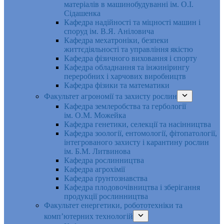
матеріалів в машинобудуванні ім. О.І.
Сідашенка
Кафедра надійності та міцності машин і
споруд ім. В.Я. Аніловича
Кафедра мехатроніки, безпеки
життєдіяльності та управління якістю
Кафедра фізичного виховання і спорту
Кафедра обладнання та інжинірингу
переробних і харчових виробництв
Кафедра фізики та математики
Факультет агрономії та захисту рослин
Кафедра землеробства та гербології
ім. О.М. Можейка
Кафедра генетики, селекції та насінництва
Кафедра зоології, ентомології, фітопатології,
інтегрованого захисту і карантину рослин
ім. Б.М. Литвинова
Кафедра рослинництва
Кафедра агрохімії
Кафедра ґрунтознавства
Кафедра плодовочівництва і зберігання
продукції рослинництва
Факультет енергетики, робототехніки та
комп’ютерних технологій