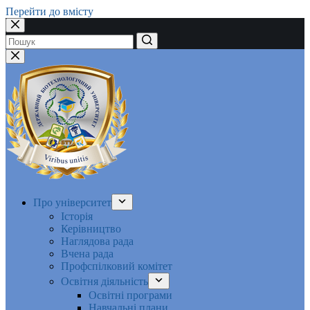
Перейти до вмісту
Немає
результатів
Про університет
Історія
Керівництво
Наглядова рада
Вчена рада
Профспілковий комітет
Освітня діяльність
Освітні програми
Навчальні плани