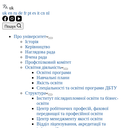
uk
uk
en
ru
de
fr
pt
es
it
cn
nl
Пошук
Про університет
Історія
Керівництво
Наглядова рада
Вчена рада
Профспілковий комітет
Освітня діяльність
Освітні програми
Навчальні плани
Якість освіти
Спеціальності та освітні програми ДБТУ
Структура
Інститут післядипломної освіти та бізнес-
освіти
Центр робітничих професій, фахової
передвищої та професійної освіти
Центр менеджменту якості освіти
Відділ ліцензування, акредитації та