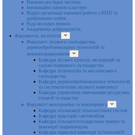
Науково-дослідна частина
Інноваційні наукові кластери
Відділ організації наукової роботи з НПП та
здобувачами освіти
Рада молодих вчених
Академічна доброчесність
Факультети, інститути
Факультет лісового господарства,
деревооброблювальних технологій та
землевпорядкування
Кафедра лісових культур, меліорацій та
садово-паркового господарства
Кафедра лісівництва та мисливського
господарства
Кафедра деревооброблювальних технологій
та системотехніки лісового комплексу
Кафедра управління земельними ресурсами,
геодезії та кадастру
Факультет мехатроніки та інжинірингу
Кафедра оптимізації технологічних систем
Кафедра тракторів і автомобілів
Кафедра сільськогосподарських машин та
інженерії тваринництва
Кафедра cервісної інженерії та технології