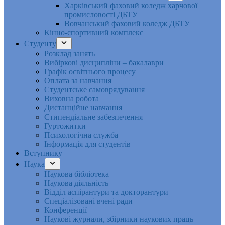
Харківський фаховий коледж харчової
промисловості ДБТУ
Вовчанський фаховий коледж ДБТУ
Кінно-спортивний комплекс
Студенту
Розклад занять
Вибіркові дисципліни – бакалаври
Графік освітнього процесу
Оплата за навчання
Студентське самоврядування
Виховна робота
Дистанційне навчання
Стипендіальне забезпечення
Гуртожитки
Психологічна служба
Інформація для студентів
Вступнику
Наука
Наукова бібліотека
Наукова діяльність
Відділ аспірантури та докторантури
Спеціалізовані вчені ради
Конференції
Наукові журнали, збірники наукових праць