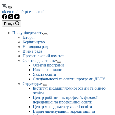
uk
uk
en
ru
de
fr
pt
es
it
cn
nl
Пошук
Про університет
Історія
Керівництво
Наглядова рада
Вчена рада
Профспілковий комітет
Освітня діяльність
Освітні програми
Навчальні плани
Якість освіти
Спеціальності та освітні програми ДБТУ
Структура
Інститут післядипломної освіти та бізнес-
освіти
Центр робітничих професій, фахової
передвищої та професійної освіти
Центр менеджменту якості освіти
Відділ ліцензування, акредитації та