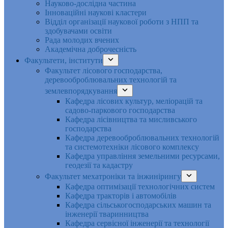
Науково-дослідна частина
Інноваційні наукові кластери
Відділ організації наукової роботи з НПП та
здобувачами освіти
Рада молодих вчених
Академічна доброчесність
Факультети, інститути
Факультет лісового господарства,
деревооброблювальних технологій та
землевпорядкування
Кафедра лісових культур, меліорацій та
садово-паркового господарства
Кафедра лісівництва та мисливського
господарства
Кафедра деревооброблювальних технологій
та системотехніки лісового комплексу
Кафедра управління земельними ресурсами,
геодезії та кадастру
Факультет мехатроніки та інжинірингу
Кафедра оптимізації технологічних систем
Кафедра тракторів і автомобілів
Кафедра сільськогосподарських машин та
інженерії тваринництва
Кафедра cервісної інженерії та технології