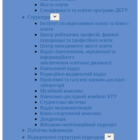
Якість освіти
Спеціальності та освітні програми ДБТУ
Структура
Інститут післядипломної освіти та бізнес-
освіти
Центр робітничих професій, фахової
передвищої та професійної освіти
Центр менеджменту якості освіти
Відділ ліцензування, акредитації та
інформаційного
забезпечення освітньої діяльності
Навчальний відділ
Редакційно-видавничий відділ
Проблемні та галузеві науково-дослідні
лабораторії
Музейний комплекс
Навчально-дослідний комбінат БТУ
Студентське містечко
Відділ медіакомунікацій
Кінно-спортивний комплекс
Дендропарк
Військово-мобілізаційний підрозділ
Публічна інформація
Відокремлені структурні підрозділи