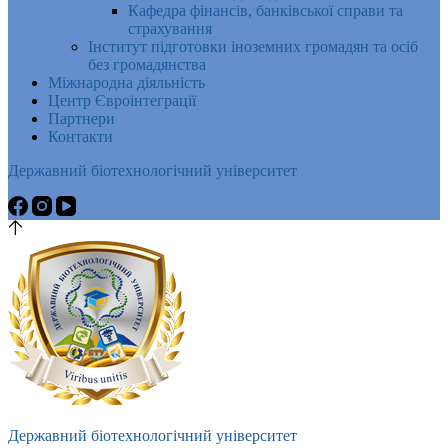
Кафедра фінансів, банківської справи та
страхування
Інститут підготовки іноземних громадян та осіб
без громадянства
Міжнародна діяльність
Центр Євроінтеграції
Партнери
Контакти
Державний біотехнологічний університет
Державний біотехнологічний університет