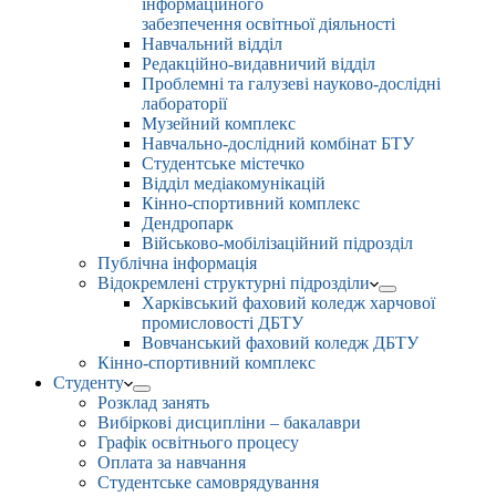
інформаційного
забезпечення освітньої діяльності
Навчальний відділ
Редакційно-видавничий відділ
Проблемні та галузеві науково-дослідні
лабораторії
Музейний комплекс
Навчально-дослідний комбінат БТУ
Студентське містечко
Відділ медіакомунікацій
Кінно-спортивний комплекс
Дендропарк
Військово-мобілізаційний підрозділ
Публічна інформація
Відокремлені структурні підрозділи
Харківський фаховий коледж харчової
промисловості ДБТУ
Вовчанський фаховий коледж ДБТУ
Кінно-спортивний комплекс
Студенту
Розклад занять
Вибіркові дисципліни – бакалаври
Графік освітнього процесу
Оплата за навчання
Студентське самоврядування