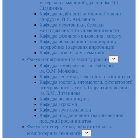
матеріалів в машинобудуванні ім. О.І.
Сідашенка
Кафедра надійності та міцності машин і
споруд ім. В.Я. Аніловича
Кафедра мехатроніки, безпеки
життєдіяльності та управління якістю
Кафедра фізичного виховання і спорту
Кафедра обладнання та інжинірингу
переробних і харчових виробництв
Кафедра фізики та математики
Факультет агрономії та захисту рослин
Кафедра землеробства та гербології
ім. О.М. Можейка
Кафедра генетики, селекції та насінництва
Кафедра зоології, ентомології, фітопатології,
інтегрованого захисту і карантину рослин
ім. Б.М. Литвинова
Кафедра рослинництва
Кафедра агрохімії
Кафедра ґрунтознавства
Кафедра плодовочівництва і зберігання
продукції рослинництва
Факультет енергетики, робототехніки та
комп’ютерних технологій