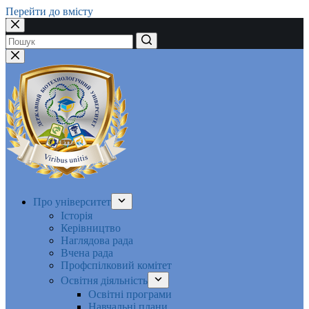
Перейти до вмісту
Немає
результатів
Про університет
Історія
Керівництво
Наглядова рада
Вчена рада
Профспілковий комітет
Освітня діяльність
Освітні програми
Навчальні плани