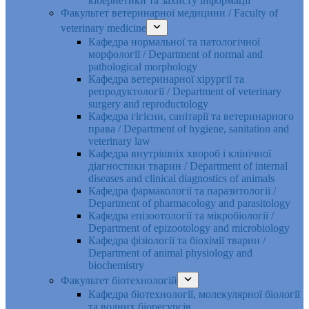
кібернетики та захисту інформації
Факультет ветеринарної медицини / Faculty of
veterinary medicine
Кафедра нормальної та патологічної
морфології / Department of normal and
pathological morphology
Кафедра ветеринарної хірургії та
репродуктології / Department of veterinary
surgery and reproductology
Кафедра гігієни, санітарії та ветеринарного
права / Department of hygiene, sanitation and
veterinary law
Кафедра внутрішніх хвороб і клінічної
діагностики тварин / Department of internal
diseases and clinical diagnostics of animals
Кафедра фармакології та паразитології /
Department of pharmacology and parasitology
Кафедра епізоотології та мікробіології /
Department of epizootology and microbiology
Кафедра фізіології та біохімії тварин /
Department of animal physiology and
biochemistry
Факультет біотехнологій
Кафедра біотехнології, молекулярної біології
та водних біоресурсів