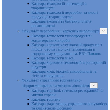
Кафедра технологій та селекції в
тваринництві
Кафедра технології переробки та якості
продукції тваринництва
Кафедра екології та біотехнологій в
рослинництві
Факультет переробних і харчових виробництв
Кафедра технології хлібопродуктів і
кондитерських виробів
Кафедра харчових технологій продуктів з
плодів, овочів і молока та інновацій в
оздоровчому харчуванні ім. Р.Ю. Павлюк
Кафедра технології м’яса
Кафедра харчових технологій в ресторанній
індустрії
Кафедра хімії, біохімії, мікробіології та
гігієни харчування
Факультет управління торговельно-
підприємницькою та митною діяльністю
Кафедра торгівлі, готельно-ресторанної та
митної справи
Кафедра туризму
Кафедра маркетингу, управління репутацією
та клієнтським досвідом