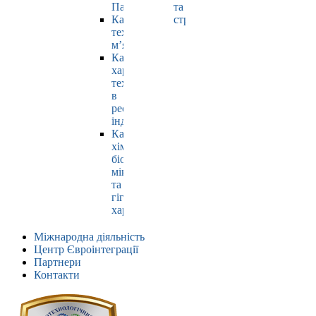
Павлюк
та
Кафедра
страхування
технології
м’яса
Кафедра
харчових
технологій
в
ресторанній
індустрії
Кафедра
хімії,
біохімії,
мікробіології
та
гігієни
харчування
Міжнародна діяльність
Центр Євроінтеграції
Партнери
Контакти