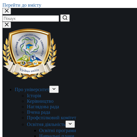
Перейти до вмісту
Немає
результатів
Про університет
Історія
Керівництво
Наглядова рада
Вчена рада
Профспілковий комітет
Освітня діяльність
Освітні програми
Навчальні плани