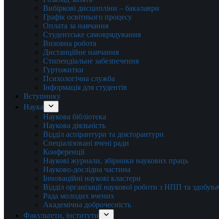
Вибіркові дисципліни – бакалаври
Графік освітнього процесу
Оплата за навчання
Студентське самоврядування
Виховна робота
Дистанційне навчання
Стипендіальне забезпечення
Гуртожитки
Психологічна служба
Інформація для студентів
Вступнику
Наука
Наукова бібліотека
Наукова діяльність
Відділ аспірантури та докторантури
Спеціалізовані вчені ради
Конференції
Наукові журнали, збірники наукових праць
Науково-дослідна частина
Інноваційні наукові кластери
Відділ організації наукової роботи з НПП та здобув
Рада молодих вчених
Академічна доброчесність
Факультети, інститути