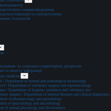
них технологій
о менеджменту
енергетичного машинобудування
едичної інженерії та електротехніки
ованих технологій
ня
ування» та соціально-гуманітарних дисциплін
ки та захисту інформації
ary medicine
 / Department of normal and pathological morphology
ї / Department of veterinary surgery and reproductology
а / Department of hygiene, sanitation and veterinary law
и тварин / Department of internal diseases and clinical diagnostics 
ment of pharmacology and parasitology
ment of epizootology and microbiology
nt of animal physiology and biochemistry