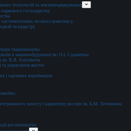
льних технологій та землевпорядкування
о-паркового господарства
рства
 системотехніки лісового комплексу
дезії та кадастру
енерії тваринництва
еріалів в машинобудуванні ім. О.І. Сідашенка
д ім. В.Я. Аніловича
 та управління якістю
их і харчових виробництв
 Можейка
 інтегрованого захисту і карантину рослин ім. Б.М. Литвинова
кції рослинництва