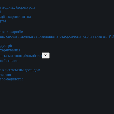
та водних біоресурсів
і
кції тваринництва
цтві
ських виробів
ів, овочів і молока та інновацій в оздоровчому харчуванні ім. Р
дустрії
и харчування
ю та митною діяльністю
тної справи
а клієнтським досвідом
хування
 громадянства