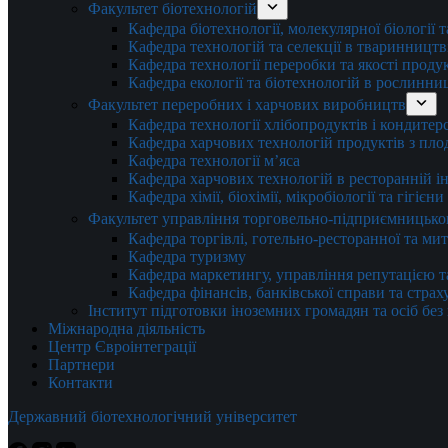
Факультет біотехнологій
Кафедра біотехнології, молекулярної біології 
Кафедра технологій та селекції в тваринництв
Кафедра технології переробки та якості проду
Кафедра екології та біотехнологій в рослинни
Факультет переробних і харчових виробництв
Кафедра технології хлібопродуктів і кондитер
Кафедра харчових технологій продуктів з плод
Кафедра технології м’яса
Кафедра харчових технологій в ресторанній ін
Кафедра хімії, біохімії, мікробіології та гігієн
Факультет управління торговельно-підприємницько
Кафедра торгівлі, готельно-ресторанної та ми
Кафедра туризму
Кафедра маркетингу, управління репутацією т
Кафедра фінансів, банківської справи та стра
Інститут підготовки іноземних громадян та осіб без
Міжнародна діяльність
Центр Євроінтеграції
Партнери
Контакти
Державний біотехнологічний університет