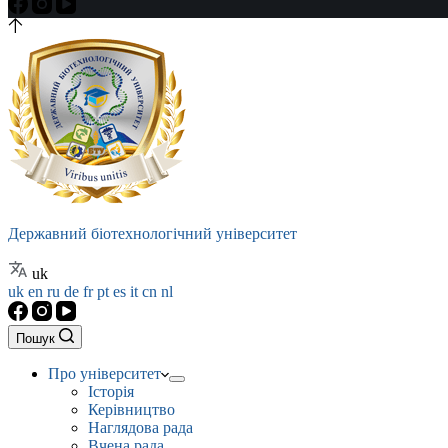
Державний біотехнологічний університет
uk
uk
en
ru
de
fr
pt
es
it
cn
nl
Пошук
Про університет
Історія
Керівництво
Наглядова рада
Вчена рада