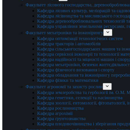
Факультет лісового господарства, деревооброблюва
Кафедра лісових культур, меліорацій та садов
Кафедра лісівництва та мисливського господа
Кафедра деревооброблювальних технологій та
Кафедра управління земельними ресурсами, гео
Факультет мехатроніки та інжинірингу
Кафедра оптимізації технологічних систем
Кафедра тракторів і автомобілів
Кафедра сільськогосподарських машин та інж
Кафедра cервісної інженерії та технології мат
Кафедра надійності та міцності машин і спору
Кафедра мехатроніки, безпеки життєдіяльності
Кафедра фізичного виховання і спорту
Кафедра обладнання та інжинірингу переробн
Кафедра фізики та математики
Факультет агрономії та захисту рослин
Кафедра землеробства та гербології ім. О.М.
Кафедра генетики, селекції та насінництва
Кафедра зоології, ентомології, фітопатології,
Кафедра рослинництва
Кафедра агрохімії
Кафедра ґрунтознавства
Кафедра плодовочівництва і зберігання проду