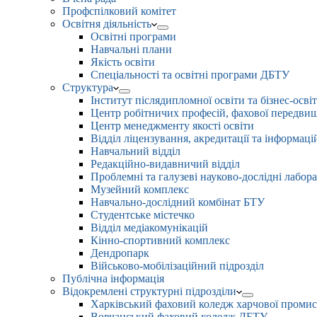
Профспілковий комітет
Освітня діяльність
Освітні програми
Навчальні плани
Якість освіти
Спеціальності та освітні програми ДБТУ
Структура
Інститут післядипломної освіти та бізнес-осві
Центр робітничих професій, фахової передвищо
Центр менеджменту якості освіти
Відділ ліцензування, акредитації та інформаці
Навчальний відділ
Редакційно-видавничий відділ
Проблемні та галузеві науково-дослідні лабора
Музейний комплекс
Навчально-дослідний комбінат БТУ
Студентське містечко
Відділ медіакомунікацій
Кінно-спортивний комплекс
Дендропарк
Військово-мобілізаційний підрозділ
Публічна інформація
Відокремлені структурні підрозділи
Харківський фаховий коледж харчової проми
Вовчанський фаховий коледж ДБТУ