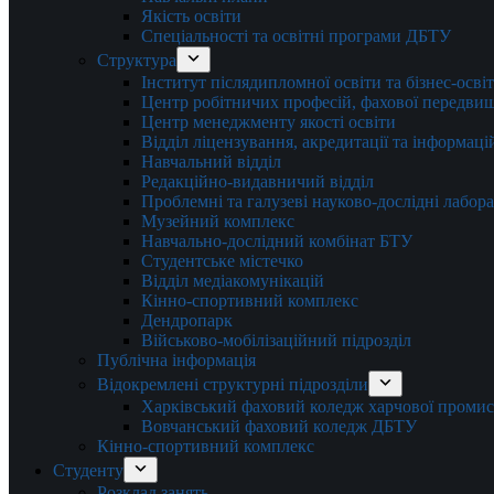
Якість освіти
Спеціальності та освітні програми ДБТУ
Структура
Інститут післядипломної освіти та бізнес-осві
Центр робітничих професій, фахової передвищо
Центр менеджменту якості освіти
Відділ ліцензування, акредитації та інформаці
Навчальний відділ
Редакційно-видавничий відділ
Проблемні та галузеві науково-дослідні лабора
Музейний комплекс
Навчально-дослідний комбінат БТУ
Студентське містечко
Відділ медіакомунікацій
Кінно-спортивний комплекс
Дендропарк
Військово-мобілізаційний підрозділ
Публічна інформація
Відокремлені структурні підрозділи
Харківський фаховий коледж харчової проми
Вовчанський фаховий коледж ДБТУ
Кінно-спортивний комплекс
Студенту
Розклад занять