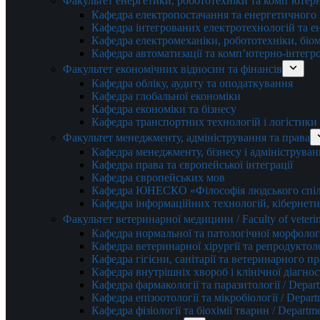
Факультет енергетики, робототехніки та комп’ютер
Кафедра електропостачання та енергетичног
Кафедра інтегрованих електротехнологій та 
Кафедра електромеханіки, робототехніки, біом
Кафедра автоматизації та комп’ютерно-інтегр
Факультет економічних відносин та фінансів
Кафедра обліку, аудиту та оподаткування
Кафедра глобальної економіки
Кафедра економіки та бізнесу
Кафедра транспортних технологій і логістики
Факультет менеджменту, адміністрування та права
Кафедра менеджменту, бізнесу і адмініструван
Кафедра права та європейської інтеграції
Кафедра європейських мов
Кафедра ЮНЕСКО «Філософія людського спілк
Кафедра інформаційних технологій, кібернети
Факультет ветеринарної медицини / Faculty of veterin
Кафедра нормальної та патологічної морфології
Кафедра ветеринарної хірургії та репродуктологі
Кафедра гігієни, санітарії та ветеринарного прав
Кафедра внутрішніх хвороб і клінічної діагностик
Кафедра фармакології та паразитології / Depart
Кафедра епізоотології та мікробіології / Depart
Кафедра фізіології та біохімії тварин / Departme