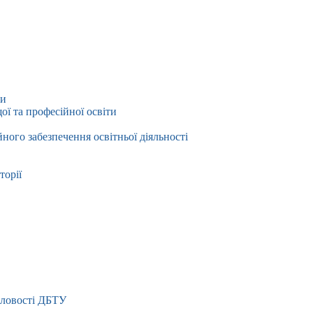
ти
ї та професійної освіти
йного забезпечення освітньої діяльності
торії
словості ДБТУ