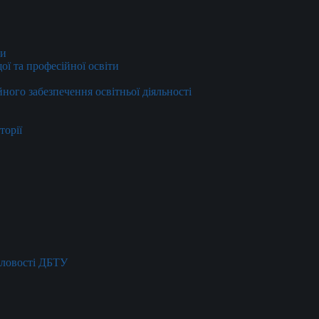
ти
ї та професійної освіти
йного забезпечення освітньої діяльності
торії
словості ДБТУ