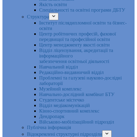
Якість освіти
Спеціальності та освітні програми ДБТУ
Структура
Інститут післядипломної освіти та бізнес-
освіти
Центр робітничих професій, фахової
передвищої та професійної освіти
Центр менеджменту якості освіти
Відділ ліцензування, акредитації та
інформаційного
забезпечення освітньої діяльності
Навчальний відділ
Редакційно-видавничий відділ
Проблемні та галузеві науково-дослідні
лабораторії
Музейний комплекс
Навчально-дослідний комбінат БТУ
Студентське містечко
Відділ медіакомунікацій
Кінно-спортивний комплекс
Дендропарк
Військово-мобілізаційний підрозділ
Публічна інформація
Відокремлені структурні підрозділи