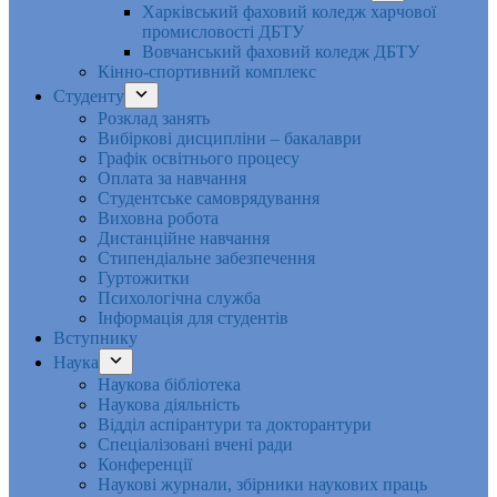
Харківський фаховий коледж харчової
промисловості ДБТУ
Вовчанський фаховий коледж ДБТУ
Кінно-спортивний комплекс
Студенту
Розклад занять
Вибіркові дисципліни – бакалаври
Графік освітнього процесу
Оплата за навчання
Студентське самоврядування
Виховна робота
Дистанційне навчання
Стипендіальне забезпечення
Гуртожитки
Психологічна служба
Інформація для студентів
Вступнику
Наука
Наукова бібліотека
Наукова діяльність
Відділ аспірантури та докторантури
Спеціалізовані вчені ради
Конференції
Наукові журнали, збірники наукових праць