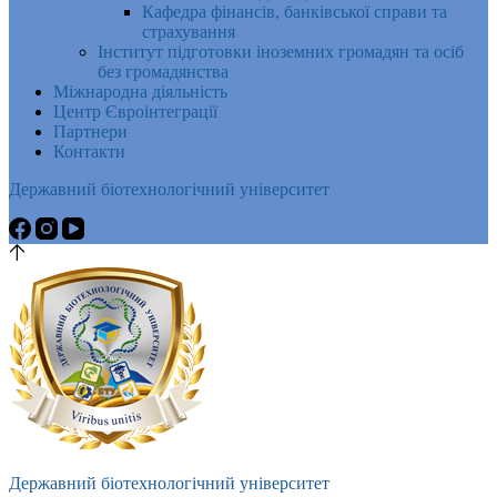
Кафедра фінансів, банківської справи та
страхування
Інститут підготовки іноземних громадян та осіб
без громадянства
Міжнародна діяльність
Центр Євроінтеграції
Партнери
Контакти
Державний біотехнологічний університет
Державний біотехнологічний університет