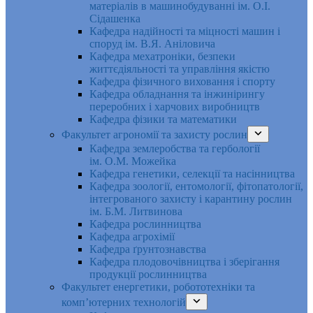
матеріалів в машинобудуванні ім. О.І.
Сідашенка
Кафедра надійності та міцності машин і
споруд ім. В.Я. Аніловича
Кафедра мехатроніки, безпеки
життєдіяльності та управління якістю
Кафедра фізичного виховання і спорту
Кафедра обладнання та інжинірингу
переробних і харчових виробництв
Кафедра фізики та математики
Факультет агрономії та захисту рослин
Кафедра землеробства та гербології
ім. О.М. Можейка
Кафедра генетики, селекції та насінництва
Кафедра зоології, ентомології, фітопатології,
інтегрованого захисту і карантину рослин
ім. Б.М. Литвинова
Кафедра рослинництва
Кафедра агрохімії
Кафедра ґрунтознавства
Кафедра плодовочівництва і зберігання
продукції рослинництва
Факультет енергетики, робототехніки та
комп’ютерних технологій