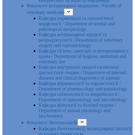
кібернетики та захисту інформації
Факультет ветеринарної медицини / Faculty of
veterinary medicine
Кафедра нормальної та патологічної
морфології / Department of normal and
pathological morphology
Кафедра ветеринарної хірургії та
репродуктології / Department of veterinary
surgery and reproductology
Кафедра гігієни, санітарії та ветеринарного
права / Department of hygiene, sanitation and
veterinary law
Кафедра внутрішніх хвороб і клінічної
діагностики тварин / Department of internal
diseases and clinical diagnostics of animals
Кафедра фармакології та паразитології /
Department of pharmacology and parasitology
Кафедра епізоотології та мікробіології /
Department of epizootology and microbiology
Кафедра фізіології та біохімії тварин /
Department of animal physiology and
biochemistry
Факультет біотехнологій
Кафедра біотехнології, молекулярної біології
та водних біоресурсів