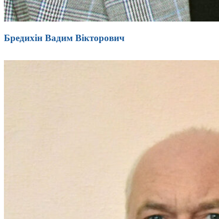
Бредихін Вадим Вікторович