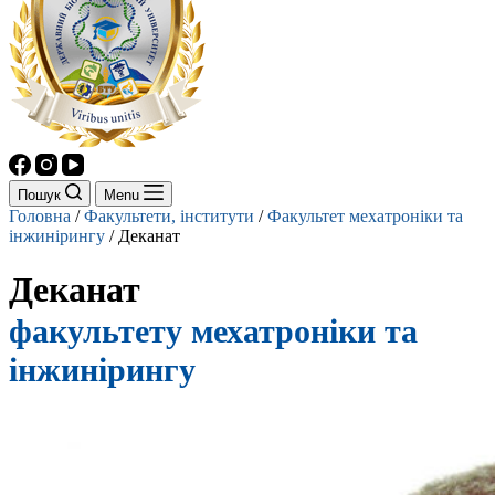
Пошук
Menu
Головна
/
Факультети, інститути
/
Факультет мехатроніки та
інжинірингу
/
Деканат
Деканат
факультету мехатроніки та
інжинірингу