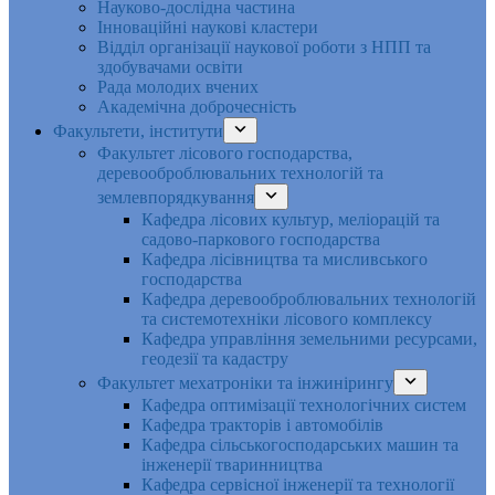
Науково-дослідна частина
Інноваційні наукові кластери
Відділ організації наукової роботи з НПП та
здобувачами освіти
Рада молодих вчених
Академічна доброчесність
Факультети, інститути
Факультет лісового господарства,
деревооброблювальних технологій та
землевпорядкування
Кафедра лісових культур, меліорацій та
садово-паркового господарства
Кафедра лісівництва та мисливського
господарства
Кафедра деревооброблювальних технологій
та системотехніки лісового комплексу
Кафедра управління земельними ресурсами,
геодезії та кадастру
Факультет мехатроніки та інжинірингу
Кафедра оптимізації технологічних систем
Кафедра тракторів і автомобілів
Кафедра сільськогосподарських машин та
інженерії тваринництва
Кафедра cервісної інженерії та технології