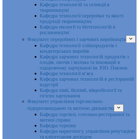
Кафедра технологій та селекції в
тваринництві
Кафедра технології переробки та якості
продукції тваринництва
Кафедра екології та біотехнологій в
рослинництві
Факультет переробних і харчових виробництв
Кафедра технології хлібопродуктів і
кондитерських виробів
Кафедра харчових технологій продуктів з
плодів, овочів і молока та інновацій в
оздоровчому харчуванні ім. Р.Ю. Павлюк
Кафедра технології м’яса
Кафедра харчових технологій в ресторанній
індустрії
Кафедра хімії, біохімії, мікробіології та
гігієни харчування
Факультет управління торговельно-
підприємницькою та митною діяльністю
Кафедра торгівлі, готельно-ресторанної та
митної справи
Кафедра туризму
Кафедра маркетингу, управління репутацією
та клієнтським досвідом