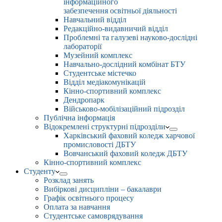
інформаційного
забезпечення освітньої діяльності
Навчальний відділ
Редакційно-видавничий відділ
Проблемні та галузеві науково-дослідні
лабораторії
Музейний комплекс
Навчально-дослідний комбінат БТУ
Студентське містечко
Відділ медіакомунікацій
Кінно-спортивний комплекс
Дендропарк
Військово-мобілізаційний підрозділ
Публічна інформація
Відокремлені структурні підрозділи
Харківський фаховий коледж харчової
промисловості ДБТУ
Вовчанський фаховий коледж ДБТУ
Кінно-спортивний комплекс
Студенту
Розклад занять
Вибіркові дисципліни – бакалаври
Графік освітнього процесу
Оплата за навчання
Студентське самоврядування