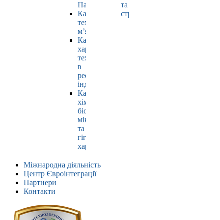
Павлюк
та
Кафедра
страхування
технології
м’яса
Кафедра
харчових
технологій
в
ресторанній
індустрії
Кафедра
хімії,
біохімії,
мікробіології
та
гігієни
харчування
Міжнародна діяльність
Центр Євроінтеграції
Партнери
Контакти