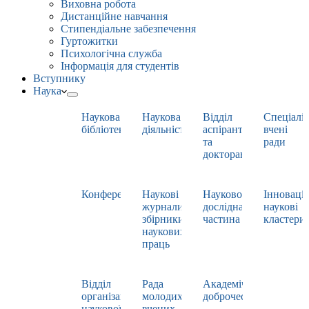
Виховна робота
Дистанційне навчання
Стипендіальне забезпечення
Гуртожитки
Психологічна служба
Інформація для студентів
Вступнику
Наука
Наукова
Наукова
Відділ
Спеціаліз
бібліотека
діяльність
аспірантури
вчені
та
ради
докторантури
Конференції
Наукові
Науково-
Інноваці
журнали,
дослідна
наукові
збірники
частина
кластери
наукових
праць
Відділ
Рада
Академічна
організації
молодих
доброчесність
наукової
вчених