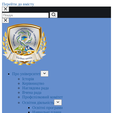
Перейти до вмісту
Немає
результатів
Про університет
Історія
Керівництво
Наглядова рада
Вчена рада
Профспілковий комітет
Освітня діяльність
Освітні програми
Навчальні плани