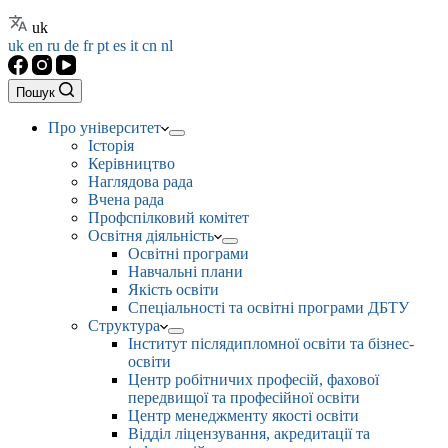
uk
uk
en
ru
de
fr
pt
es
it
cn
nl
Пошук
Про університет
Історія
Керівництво
Наглядова рада
Вчена рада
Профспілковий комітет
Освітня діяльність
Освітні програми
Навчальні плани
Якість освіти
Спеціальності та освітні програми ДБТУ
Структура
Інститут післядипломної освіти та бізнес-
освіти
Центр робітничих професій, фахової
передвищої та професійної освіти
Центр менеджменту якості освіти
Відділ ліцензування, акредитації та