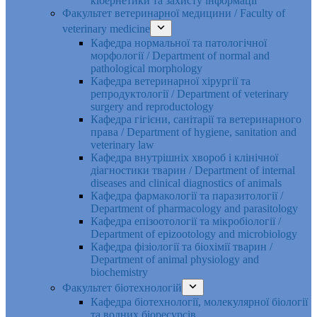
кібернетики та захисту інформації
Факультет ветеринарної медицини / Faculty of
veterinary medicine
Кафедра нормальної та патологічної
морфології / Department of normal and
pathological morphology
Кафедра ветеринарної хірургії та
репродуктології / Department of veterinary
surgery and reproductology
Кафедра гігієни, санітарії та ветеринарного
права / Department of hygiene, sanitation and
veterinary law
Кафедра внутрішніх хвороб і клінічної
діагностики тварин / Department of internal
diseases and clinical diagnostics of animals
Кафедра фармакології та паразитології /
Department of pharmacology and parasitology
Кафедра епізоотології та мікробіології /
Department of epizootology and microbiology
Кафедра фізіології та біохімії тварин /
Department of animal physiology and
biochemistry
Факультет біотехнологій
Кафедра біотехнології, молекулярної біології
та водних біоресурсів