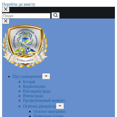
Перейти до вмісту
Немає
результатів
Про університет
Історія
Керівництво
Наглядова рада
Вчена рада
Профспілковий комітет
Освітня діяльність
Освітні програми
Навчальні плани