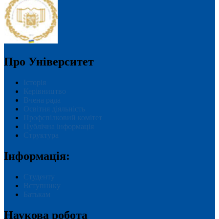
Про Університет
Історія
Керівництво
Вчена рада
Освітня діяльність
Профспілковий комітет
Публічна інформація
Структура
Інформація:
Студенту
Вступнику
Батькам
Наукова робота