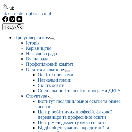
uk
uk
en
ru
de
fr
pt
es
it
cn
nl
Пошук
Про університет
Історія
Керівництво
Наглядова рада
Вчена рада
Профспілковий комітет
Освітня діяльність
Освітні програми
Навчальні плани
Якість освіти
Спеціальності та освітні програми ДБТУ
Структура
Інститут післядипломної освіти та бізнес-
освіти
Центр робітничих професій, фахової
передвищої та професійної освіти
Центр менеджменту якості освіти
Відділ ліцензування, акредитації та