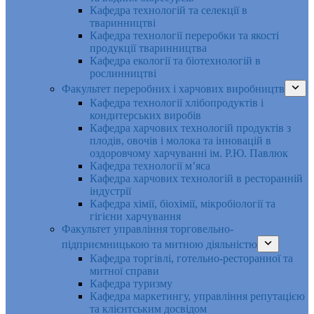
Кафедра технологій та селекції в
тваринництві
Кафедра технології переробки та якості
продукції тваринництва
Кафедра екології та біотехнологій в
рослинництві
Факультет переробних і харчових виробництв
Кафедра технології хлібопродуктів і
кондитерських виробів
Кафедра харчових технологій продуктів з
плодів, овочів і молока та інновацій в
оздоровчому харчуванні ім. Р.Ю. Павлюк
Кафедра технології м’яса
Кафедра харчових технологій в ресторанній
індустрії
Кафедра хімії, біохімії, мікробіології та
гігієни харчування
Факультет управління торговельно-
підприємницькою та митною діяльністю
Кафедра торгівлі, готельно-ресторанної та
митної справи
Кафедра туризму
Кафедра маркетингу, управління репутацією
та клієнтським досвідом