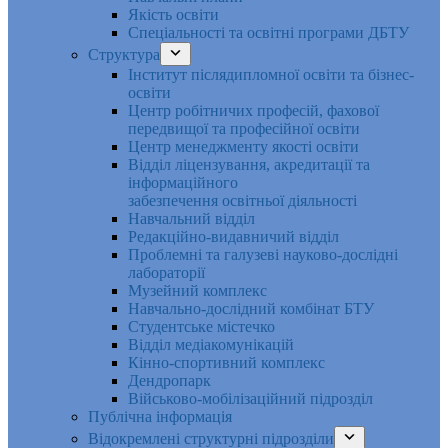
Якість освіти
Спеціальності та освітні програми ДБТУ
Структура
Інститут післядипломної освіти та бізнес-
освіти
Центр робітничих професій, фахової
передвищої та професійної освіти
Центр менеджменту якості освіти
Відділ ліцензування, акредитації та
інформаційного
забезпечення освітньої діяльності
Навчальний відділ
Редакційно-видавничий відділ
Проблемні та галузеві науково-дослідні
лабораторії
Музейний комплекс
Навчально-дослідний комбінат БТУ
Студентське містечко
Відділ медіакомунікацій
Кінно-спортивний комплекс
Дендропарк
Військово-мобілізаційний підрозділ
Публічна інформація
Відокремлені структурні підрозділи