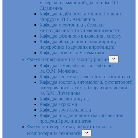
матеріалів в машинобудуванні ім. О.І.
Сідашенка
Кафедра надійності та міцності машин і
споруд ім. В.Я. Аніловича
Кафедра мехатроніки, безпеки
життєдіяльності та управління якістю
Кафедра фізичного виховання і спорту
Кафедра обладнання та інжинірингу
переробних і харчових виробництв
Кафедра фізики та математики
Факультет агрономії та захисту рослин
Кафедра землеробства та гербології
ім. О.М. Можейка
Кафедра генетики, селекції та насінництва
Кафедра зоології, ентомології, фітопатології,
інтегрованого захисту і карантину рослин
ім. Б.М. Литвинова
Кафедра рослинництва
Кафедра агрохімії
Кафедра ґрунтознавства
Кафедра плодовочівництва і зберігання
продукції рослинництва
Факультет енергетики, робототехніки та
комп’ютерних технологій