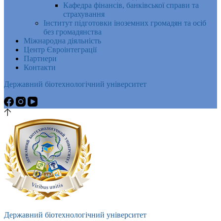
Кафедра фінансів, банківської справи та
страхування
Інститут підготовки іноземних громадян та осіб
без громадянства
Міжнародна діяльність
Центр Євроінтеграції
Партнери
Контакти
Державний біотехнологічний університет
Державний біотехнологічний університет