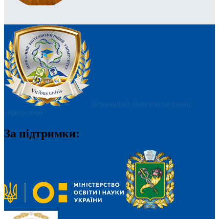
Державний біотехнологічний
університет
За підтримки: