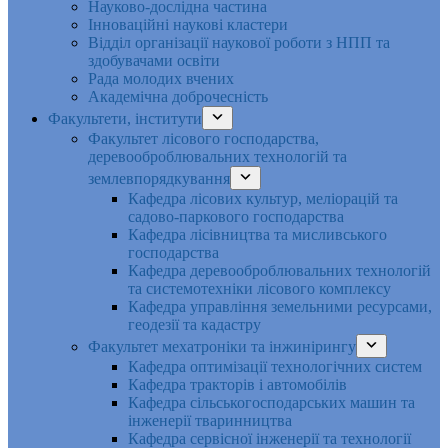
Науково-дослідна частина
Інноваційні наукові кластери
Відділ організації наукової роботи з НПП та
здобувачами освіти
Рада молодих вчених
Академічна доброчесність
Факультети, інститути
Факультет лісового господарства,
деревооброблювальних технологій та
землевпорядкування
Кафедра лісових культур, меліорацій та
садово-паркового господарства
Кафедра лісівництва та мисливського
господарства
Кафедра деревооброблювальних технологій
та системотехніки лісового комплексу
Кафедра управління земельними ресурсами,
геодезії та кадастру
Факультет мехатроніки та інжинірингу
Кафедра оптимізації технологічних систем
Кафедра тракторів і автомобілів
Кафедра сільськогосподарських машин та
інженерії тваринництва
Кафедра cервісної інженерії та технології