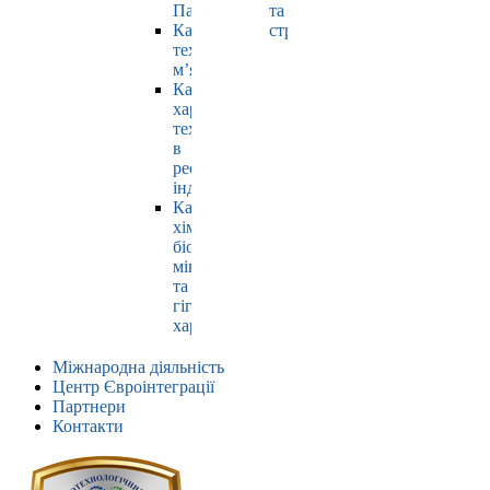
Павлюк
та
Кафедра
страхування
технології
м’яса
Кафедра
харчових
технологій
в
ресторанній
індустрії
Кафедра
хімії,
біохімії,
мікробіології
та
гігієни
харчування
Міжнародна діяльність
Центр Євроінтеграції
Партнери
Контакти