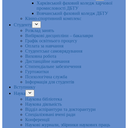
Харківський фаховий коледж харчової
промисловості ДБТУ
Вовчанський фаховий коледж ДБТУ
Кінно-спортивний комплекс
Студенту
Розклад занять
Вибіркові дисципліни – бакалаври
Графік освітнього процесу
Оплата за навчання
Студентське самоврядування
Виховна робота
Дистанційне навчання
Стипендіальне забезпечення
Гуртожитки
Психологічна служба
Інформація для студентів
Вступнику
Наука
Наукова бібліотека
Наукова діяльність
Відділ аспірантури та докторантури
Спеціалізовані вчені ради
Конференції
Наукові журнали, збірники наукових праць