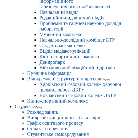
інформаційного
забезпечення освітньої діяльності
Навчальний відділ
Редакційно-видавничий відділ
Проблемні та галузеві науково-дослідні
лабораторії
Музейний комплекс
Навчально-дослідний комбінат БТУ
Студентське містечко
Відділ медіакомунікацій
Кінно-спортивний комплекс
Дендропарк
Військово-мобілізаційний підрозділ
Публічна інформація
Відокремлені структурні підрозділи
Харківський фаховий коледж харчової
промисловості ДБТУ
Вовчанський фаховий коледж ДБТУ
Кінно-спортивний комплекс
Студенту
Розклад занять
Вибіркові дисципліни – бакалаври
Графік освітнього процесу
Оплата за навчання
Студентське самоврядування