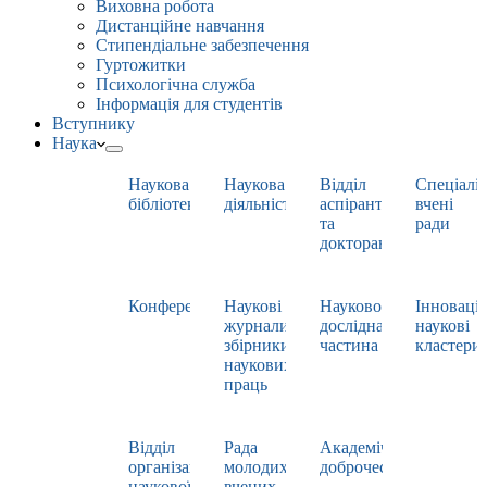
Виховна робота
Дистанційне навчання
Стипендіальне забезпечення
Гуртожитки
Психологічна служба
Інформація для студентів
Вступнику
Наука
Наукова
Наукова
Відділ
Спеціаліз
бібліотека
діяльність
аспірантури
вчені
та
ради
докторантури
Конференції
Наукові
Науково-
Інноваці
журнали,
дослідна
наукові
збірники
частина
кластери
наукових
праць
Відділ
Рада
Академічна
організації
молодих
доброчесність
наукової
вчених