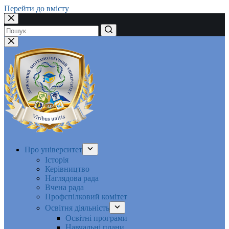
Перейти до вмісту
Немає
результатів
Про університет
Історія
Керівництво
Наглядова рада
Вчена рада
Профспілковий комітет
Освітня діяльність
Освітні програми
Навчальні плани