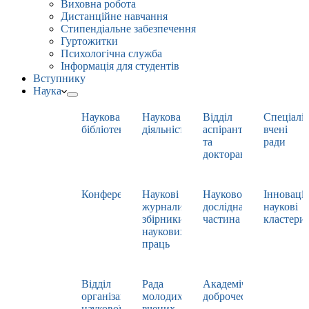
Виховна робота
Дистанційне навчання
Стипендіальне забезпечення
Гуртожитки
Психологічна служба
Інформація для студентів
Вступнику
Наука
Наукова
Наукова
Відділ
Спеціаліз
бібліотека
діяльність
аспірантури
вчені
та
ради
докторантури
Конференції
Наукові
Науково-
Інноваці
журнали,
дослідна
наукові
збірники
частина
кластери
наукових
праць
Відділ
Рада
Академічна
організації
молодих
доброчесність
наукової
вчених