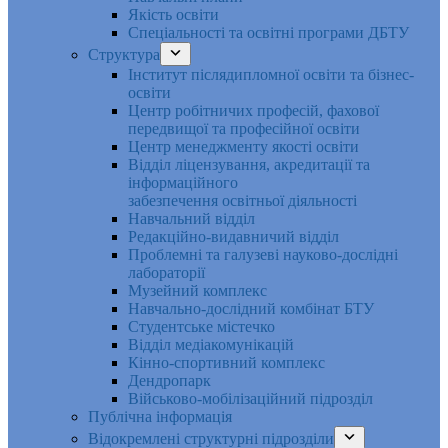
Якість освіти
Спеціальності та освітні програми ДБТУ
Структура
Інститут післядипломної освіти та бізнес-
освіти
Центр робітничих професій, фахової
передвищої та професійної освіти
Центр менеджменту якості освіти
Відділ ліцензування, акредитації та
інформаційного
забезпечення освітньої діяльності
Навчальний відділ
Редакційно-видавничий відділ
Проблемні та галузеві науково-дослідні
лабораторії
Музейний комплекс
Навчально-дослідний комбінат БТУ
Студентське містечко
Відділ медіакомунікацій
Кінно-спортивний комплекс
Дендропарк
Військово-мобілізаційний підрозділ
Публічна інформація
Відокремлені структурні підрозділи