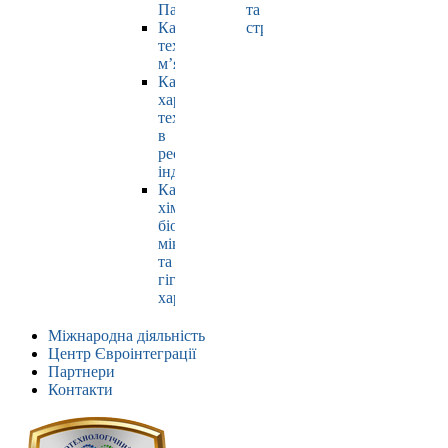
Павлюк
та
Кафедра
страхування
технології
м’яса
Кафедра
харчових
технологій
в
ресторанній
індустрії
Кафедра
хімії,
біохімії,
мікробіології
та
гігієни
харчування
Міжнародна діяльність
Центр Євроінтеграції
Партнери
Контакти