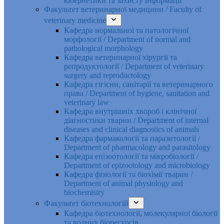
кібернетики та захисту інформації
Факультет ветеринарної медицини / Faculty of
veterinary medicine
Кафедра нормальної та патологічної
морфології / Department of normal and
pathological morphology
Кафедра ветеринарної хірургії та
репродуктології / Department of veterinary
surgery and reproductology
Кафедра гігієни, санітарії та ветеринарного
права / Department of hygiene, sanitation and
veterinary law
Кафедра внутрішніх хвороб і клінічної
діагностики тварин / Department of internal
diseases and clinical diagnostics of animals
Кафедра фармакології та паразитології /
Department of pharmacology and parasitology
Кафедра епізоотології та мікробіології /
Department of epizootology and microbiology
Кафедра фізіології та біохімії тварин /
Department of animal physiology and
biochemistry
Факультет біотехнологій
Кафедра біотехнології, молекулярної біології
та водних біоресурсів