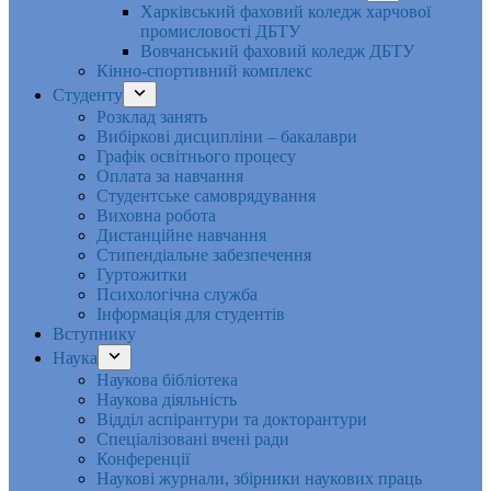
Харківський фаховий коледж харчової
промисловості ДБТУ
Вовчанський фаховий коледж ДБТУ
Кінно-спортивний комплекс
Студенту
Розклад занять
Вибіркові дисципліни – бакалаври
Графік освітнього процесу
Оплата за навчання
Студентське самоврядування
Виховна робота
Дистанційне навчання
Стипендіальне забезпечення
Гуртожитки
Психологічна служба
Інформація для студентів
Вступнику
Наука
Наукова бібліотека
Наукова діяльність
Відділ аспірантури та докторантури
Спеціалізовані вчені ради
Конференції
Наукові журнали, збірники наукових праць