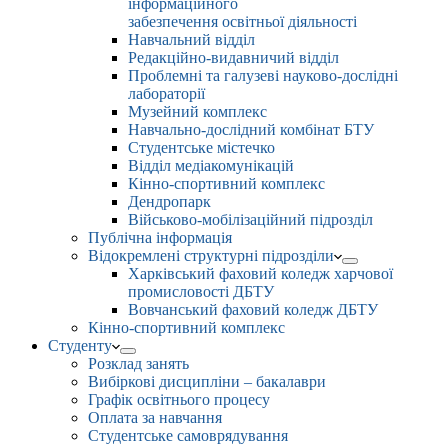
інформаційного
забезпечення освітньої діяльності
Навчальний відділ
Редакційно-видавничий відділ
Проблемні та галузеві науково-дослідні
лабораторії
Музейний комплекс
Навчально-дослідний комбінат БТУ
Студентське містечко
Відділ медіакомунікацій
Кінно-спортивний комплекс
Дендропарк
Військово-мобілізаційний підрозділ
Публічна інформація
Відокремлені структурні підрозділи
Харківський фаховий коледж харчової
промисловості ДБТУ
Вовчанський фаховий коледж ДБТУ
Кінно-спортивний комплекс
Студенту
Розклад занять
Вибіркові дисципліни – бакалаври
Графік освітнього процесу
Оплата за навчання
Студентське самоврядування