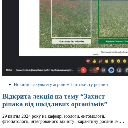
Новини факультету агрономії та захисту рослин
Відкрита лекція на тему “Захист
ріпака від шкідливих організмів”
29 квітня 2024 року на кафедрі зоології, ентомології,
фітопатології, інтегрованого захисту і карантину рослин ім.…