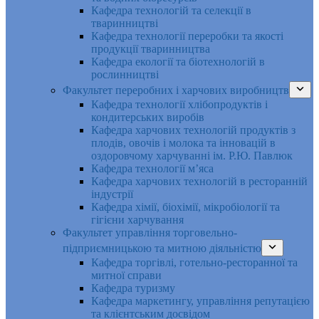
Кафедра технологій та селекції в
тваринництві
Кафедра технології переробки та якості
продукції тваринництва
Кафедра екології та біотехнологій в
рослинництві
Факультет переробних і харчових виробництв
Кафедра технології хлібопродуктів і
кондитерських виробів
Кафедра харчових технологій продуктів з
плодів, овочів і молока та інновацій в
оздоровчому харчуванні ім. Р.Ю. Павлюк
Кафедра технології м’яса
Кафедра харчових технологій в ресторанній
індустрії
Кафедра хімії, біохімії, мікробіології та
гігієни харчування
Факультет управління торговельно-
підприємницькою та митною діяльністю
Кафедра торгівлі, готельно-ресторанної та
митної справи
Кафедра туризму
Кафедра маркетингу, управління репутацією
та клієнтським досвідом