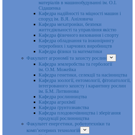
матеріалів в машинобудуванні ім. О.І.
Сідашенка
Кафедра надійності та міцності машин і
споруд ім. В.Я. Аніловича
Кафедра мехатроніки, безпеки
життєдіяльності та управління якістю
Кафедра фізичного виховання і спорту
Кафедра обладнання та інжинірингу
переробних і харчових виробництв
Кафедра фізики та математики
Факультет агрономії та захисту рослин
Кафедра землеробства та гербології
ім. О.М. Можейка
Кафедра генетики, селекції та насінництва
Кафедра зоології, ентомології, фітопатології,
інтегрованого захисту і карантину рослин
ім. Б.М. Литвинова
Кафедра рослинництва
Кафедра агрохімії
Кафедра ґрунтознавства
Кафедра плодовочівництва і зберігання
продукції рослинництва
Факультет енергетики, робототехніки та
комп’ютерних технологій