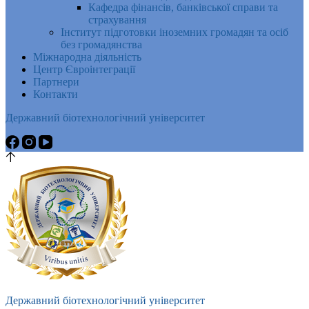
Кафедра фінансів, банківської справи та
страхування
Інститут підготовки іноземних громадян та осіб
без громадянства
Міжнародна діяльність
Центр Євроінтеграції
Партнери
Контакти
Державний біотехнологічний університет
Державний біотехнологічний університет