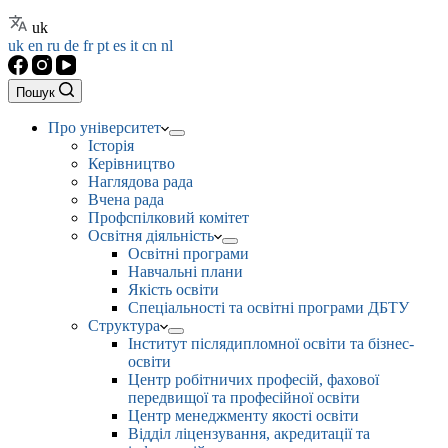
uk
uk
en
ru
de
fr
pt
es
it
cn
nl
Пошук
Про університет
Історія
Керівництво
Наглядова рада
Вчена рада
Профспілковий комітет
Освітня діяльність
Освітні програми
Навчальні плани
Якість освіти
Спеціальності та освітні програми ДБТУ
Структура
Інститут післядипломної освіти та бізнес-
освіти
Центр робітничих професій, фахової
передвищої та професійної освіти
Центр менеджменту якості освіти
Відділ ліцензування, акредитації та