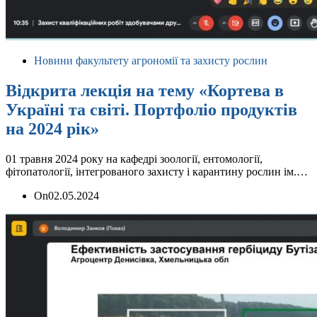
Новини факультету агрономії та захисту рослин
Відкрита лекція на тему «Кортева в
Україні та світі. Портфоліо продуктів
на 2024 рік»
01 травня 2024 року на кафедрі зоології, ентомології,
фітопатології, інтегрованого захисту і карантину рослин ім.…
On
02.05.2024