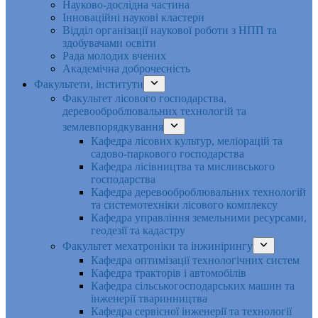
Науково-дослідна частина
Інноваційні наукові кластери
Відділ організації наукової роботи з НПП та
здобувачами освіти
Рада молодих вчених
Академічна доброчесність
Факультети, інститути
Факультет лісового господарства,
деревооброблювальних технологій та
землевпорядкування
Кафедра лісових культур, меліорацій та
садово-паркового господарства
Кафедра лісівництва та мисливського
господарства
Кафедра деревооброблювальних технологій
та системотехніки лісового комплексу
Кафедра управління земельними ресурсами,
геодезії та кадастру
Факультет мехатроніки та інжинірингу
Кафедра оптимізації технологічних систем
Кафедра тракторів і автомобілів
Кафедра сільськогосподарських машин та
інженерії тваринництва
Кафедра cервісної інженерії та технології