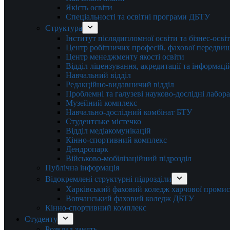
Якість освіти
Спеціальності та освітні програми ДБТУ
Структура
Інститут післядипломної освіти та бізнес-осві
Центр робітничих професій, фахової передвищо
Центр менеджменту якості освіти
Відділ ліцензування, акредитації та інформаці
Навчальний відділ
Редакційно-видавничий відділ
Проблемні та галузеві науково-дослідні лабора
Музейний комплекс
Навчально-дослідний комбінат БТУ
Студентське містечко
Відділ медіакомунікацій
Кінно-спортивний комплекс
Дендропарк
Військово-мобілізаційний підрозділ
Публічна інформація
Відокремлені структурні підрозділи
Харківський фаховий коледж харчової проми
Вовчанський фаховий коледж ДБТУ
Кінно-спортивний комплекс
Студенту
Розклад занять