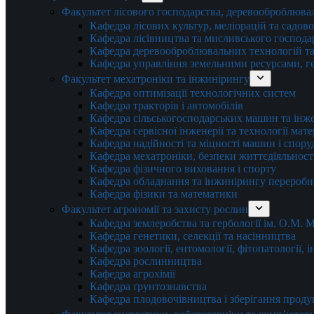
Факультет лісового господарства, деревооброблюва
Кафедра лісових культур, меліорацій та садов
Кафедра лісівництва та мисливського господа
Кафедра деревооброблювальних технологій та
Кафедра управління земельними ресурсами, гео
Факультет мехатроніки та інжинірингу
Кафедра оптимізації технологічних систем
Кафедра тракторів і автомобілів
Кафедра сільськогосподарських машин та інж
Кафедра cервісної інженерії та технології мат
Кафедра надійності та міцності машин і спору
Кафедра мехатроніки, безпеки життєдіяльності
Кафедра фізичного виховання і спорту
Кафедра обладнання та інжинірингу переробн
Кафедра фізики та математики
Факультет агрономії та захисту рослин
Кафедра землеробства та гербології ім. О.М.
Кафедра генетики, селекції та насінництва
Кафедра зоології, ентомології, фітопатології,
Кафедра рослинництва
Кафедра агрохімії
Кафедра ґрунтознавства
Кафедра плодовочівництва і зберігання проду