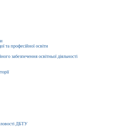
ти
ї та професійної освіти
йного забезпечення освітньої діяльності
торії
словості ДБТУ