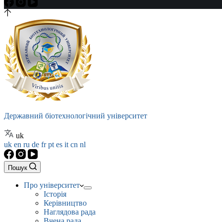
Державний біотехнологічний університет
uk
uk
en
ru
de
fr
pt
es
it
cn
nl
Пошук
Про університет
Історія
Керівництво
Наглядова рада
Вчена рада