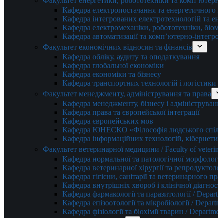
Факультет енергетики, робототехніки та комп’ютер
Кафедра електропостачання та енергетичног
Кафедра інтегрованих електротехнологій та 
Кафедра електромеханіки, робототехніки, біом
Кафедра автоматизації та комп’ютерно-інтегр
Факультет економічних відносин та фінансів
Кафедра обліку, аудиту та оподаткування
Кафедра глобальної економіки
Кафедра економіки та бізнесу
Кафедра транспортних технологій і логістики
Факультет менеджменту, адміністрування та права
Кафедра менеджменту, бізнесу і адмініструван
Кафедра права та європейської інтеграції
Кафедра європейських мов
Кафедра ЮНЕСКО «Філософія людського спілк
Кафедра інформаційних технологій, кібернети
Факультет ветеринарної медицини / Faculty of veterin
Кафедра нормальної та патологічної морфології
Кафедра ветеринарної хірургії та репродуктологі
Кафедра гігієни, санітарії та ветеринарного прав
Кафедра внутрішніх хвороб і клінічної діагностик
Кафедра фармакології та паразитології / Depart
Кафедра епізоотології та мікробіології / Depart
Кафедра фізіології та біохімії тварин / Departme