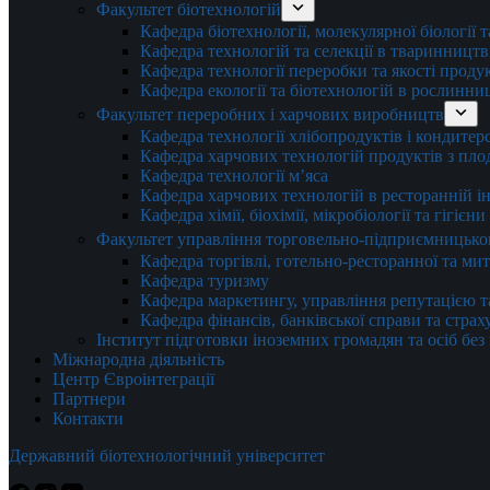
Факультет біотехнологій
Кафедра біотехнології, молекулярної біології 
Кафедра технологій та селекції в тваринництв
Кафедра технології переробки та якості проду
Кафедра екології та біотехнологій в рослинни
Факультет переробних і харчових виробництв
Кафедра технології хлібопродуктів і кондитер
Кафедра харчових технологій продуктів з плод
Кафедра технології м’яса
Кафедра харчових технологій в ресторанній ін
Кафедра хімії, біохімії, мікробіології та гігієн
Факультет управління торговельно-підприємницько
Кафедра торгівлі, готельно-ресторанної та ми
Кафедра туризму
Кафедра маркетингу, управління репутацією т
Кафедра фінансів, банківської справи та стра
Інститут підготовки іноземних громадян та осіб без
Міжнародна діяльність
Центр Євроінтеграції
Партнери
Контакти
Державний біотехнологічний університет