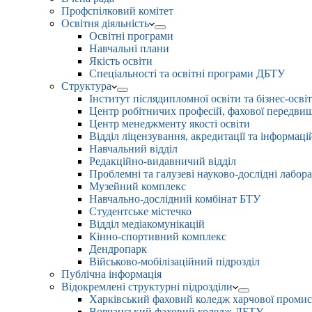
Профспілковий комітет
Освітня діяльність
Освітні програми
Навчальні плани
Якість освіти
Спеціальності та освітні програми ДБТУ
Структура
Інститут післядипломної освіти та бізнес-осві
Центр робітничих професій, фахової передвищо
Центр менеджменту якості освіти
Відділ ліцензування, акредитації та інформаці
Навчальний відділ
Редакційно-видавничий відділ
Проблемні та галузеві науково-дослідні лабора
Музейний комплекс
Навчально-дослідний комбінат БТУ
Студентське містечко
Відділ медіакомунікацій
Кінно-спортивний комплекс
Дендропарк
Військово-мобілізаційний підрозділ
Публічна інформація
Відокремлені структурні підрозділи
Харківський фаховий коледж харчової проми
Вовчанський фаховий коледж ДБТУ