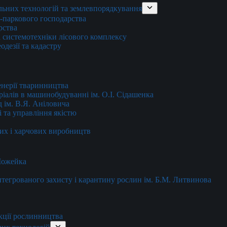
льних технологій та землевпорядкування
о-паркового господарства
рства
 системотехніки лісового комплексу
дезії та кадастру
енерії тваринництва
еріалів в машинобудуванні ім. О.І. Сідашенка
д ім. В.Я. Аніловича
 та управління якістю
их і харчових виробництв
 Можейка
 інтегрованого захисту і карантину рослин ім. Б.М. Литвинова
кції рослинництва