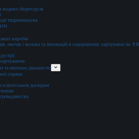
та водних біоресурсів
і
кції тваринництва
цтві
ських виробів
ів, овочів і молока та інновацій в оздоровчому харчуванні ім. Р
дустрії
и харчування
ю та митною діяльністю
тної справи
а клієнтським досвідом
хування
 громадянства