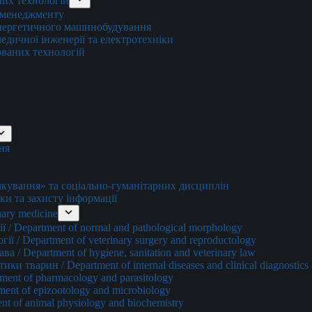
них технологій
о менеджменту
енергетичного машинобудування
едичної інженерії та електротехніки
ованих технологій
ня
ування» та соціально-гуманітарних дисциплін
ки та захисту інформації
ary medicine
 / Department of normal and pathological morphology
ї / Department of veterinary surgery and reproductology
а / Department of hygiene, sanitation and veterinary law
и тварин / Department of internal diseases and clinical diagnostics 
ment of pharmacology and parasitology
ment of epizootology and microbiology
nt of animal physiology and biochemistry