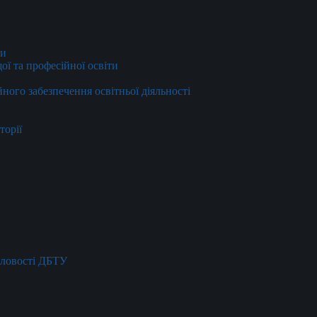
ти
ї та професійної освіти
йного забезпечення освітньої діяльності
торії
словості ДБТУ