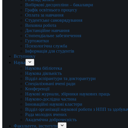
Вибіркові дисципліни – бакалаври
Графік освітнього процесу
Оплата за навчання
Студентське самоврядування
Виховна робота
Дистанційне навчання
Стипендіальне забезпечення
Гуртожитки
Психологічна служба
Інформація для студентів
Вступнику
Наука
Наукова бібліотека
Наукова діяльність
Відділ аспірантури та докторантури
Спеціалізовані вчені ради
Конференції
Наукові журнали, збірники наукових праць
Науково-дослідна частина
Інноваційні наукові кластери
Відділ організації наукової роботи з НПП та здобув
Рада молодих вчених
Академічна доброчесність
Факультети, інститути