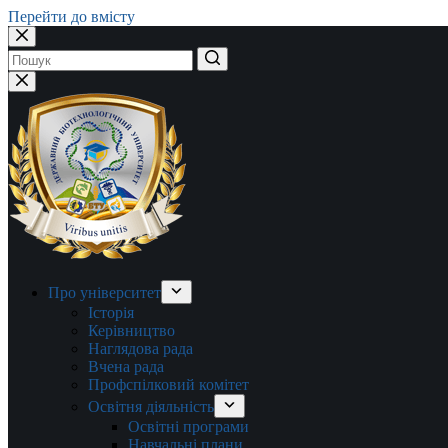
Перейти до вмісту
Немає
результатів
Про університет
Історія
Керівництво
Наглядова рада
Вчена рада
Профспілковий комітет
Освітня діяльність
Освітні програми
Навчальні плани