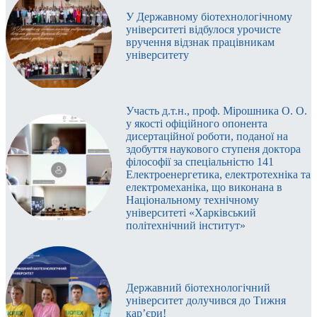
між Бидгошським Університетом Науки і техніки
фактори сталого розвитку
У Державному біотехнологічному
(Польща) та Державним біотехнологічним
університеті відбулося урочисте
університетом,
2023 рік
вручення відзнак працівникам
Угода про співпрацю з ГО МАРТІ,
2023 рік
університету
Участь д.т.н., проф. Мірошника О. О.
у якості офіційного опонента
дисертаційної роботи, поданої на
здобуття наукового ступеня доктора
філософії за спеціальністю 141
Електроенергетика, електротехніка та
електромеханіка, що виконана в
Національному технічному
університеті «Харківський
політехнічний інститут»
Державний біотехнологічний
університет долучився до Тижня
кар’єри!