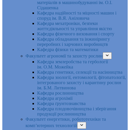
матеріалів в машинобудуванні ім. О.І.
Сідашенка
Кафедра надійності та міцності машин і
споруд ім. В.Я. Аніловича
Кафедра мехатроніки, безпеки
життєдіяльності та управління якістю
Кафедра фізичного виховання і спорту
Кафедра обладнання та інжинірингу
переробних і харчових виробництв
Кафедра фізики та математики
Факультет агрономії та захисту рослин
Кафедра землеробства та гербології
ім. О.М. Можейка
Кафедра генетики, селекції та насінництва
Кафедра зоології, ентомології, фітопатології,
інтегрованого захисту і карантину рослин
ім. Б.М. Литвинова
Кафедра рослинництва
Кафедра агрохімії
Кафедра ґрунтознавства
Кафедра плодовочівництва і зберігання
продукції рослинництва
Факультет енергетики, робототехніки та
комп’ютерних технологій