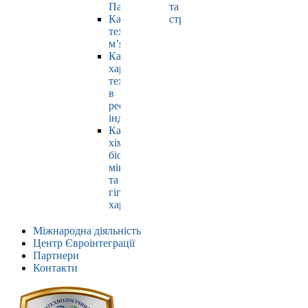
Павлюк
та
Кафедра
страхування
технології
м’яса
Кафедра
харчових
технологій
в
ресторанній
індустрії
Кафедра
хімії,
біохімії,
мікробіології
та
гігієни
харчування
Міжнародна діяльність
Центр Євроінтеграції
Партнери
Контакти