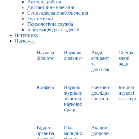
Виховна робота
Дистанційне навчання
Стипендіальне забезпечення
Гуртожитки
Психологічна служба
Інформація для студентів
Вступнику
Наука
Наукова
Наукова
Відділ
Спеціаліз
бібліотека
діяльність
аспірантури
вчені
та
ради
докторантури
Конференції
Наукові
Науково-
Інноваці
журнали,
дослідна
наукові
збірники
частина
кластери
наукових
праць
Відділ
Рада
Академічна
організації
молодих
доброчесність
наукової
вчених