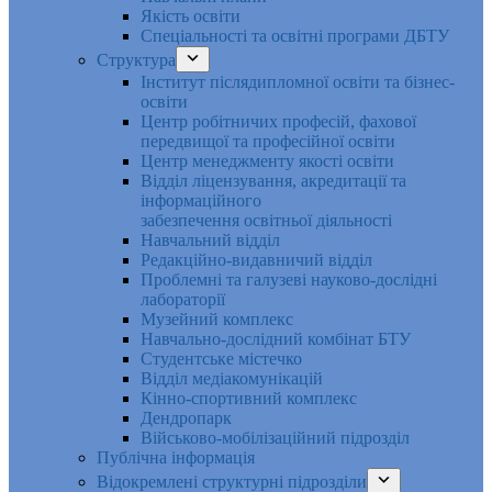
Якість освіти
Спеціальності та освітні програми ДБТУ
Структура
Інститут післядипломної освіти та бізнес-
освіти
Центр робітничих професій, фахової
передвищої та професійної освіти
Центр менеджменту якості освіти
Відділ ліцензування, акредитації та
інформаційного
забезпечення освітньої діяльності
Навчальний відділ
Редакційно-видавничий відділ
Проблемні та галузеві науково-дослідні
лабораторії
Музейний комплекс
Навчально-дослідний комбінат БТУ
Студентське містечко
Відділ медіакомунікацій
Кінно-спортивний комплекс
Дендропарк
Військово-мобілізаційний підрозділ
Публічна інформація
Відокремлені структурні підрозділи