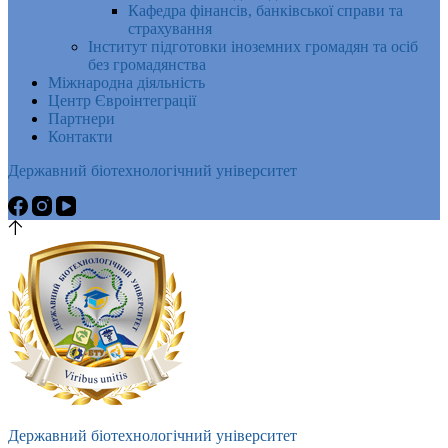
Кафедра фінансів, банківської справи та
страхування
Інститут підготовки іноземних громадян та осіб
без громадянства
Міжнародна діяльність
Центр Євроінтеграції
Партнери
Контакти
Державний біотехнологічний університет
Державний біотехнологічний університет