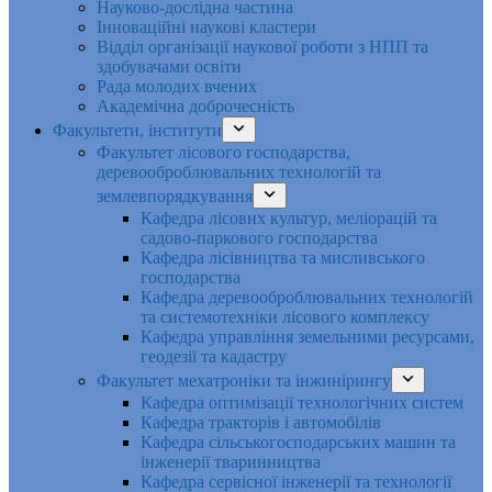
Науково-дослідна частина
Інноваційні наукові кластери
Відділ організації наукової роботи з НПП та
здобувачами освіти
Рада молодих вчених
Академічна доброчесність
Факультети, інститути
Факультет лісового господарства,
деревооброблювальних технологій та
землевпорядкування
Кафедра лісових культур, меліорацій та
садово-паркового господарства
Кафедра лісівництва та мисливського
господарства
Кафедра деревооброблювальних технологій
та системотехніки лісового комплексу
Кафедра управління земельними ресурсами,
геодезії та кадастру
Факультет мехатроніки та інжинірингу
Кафедра оптимізації технологічних систем
Кафедра тракторів і автомобілів
Кафедра сільськогосподарських машин та
інженерії тваринництва
Кафедра cервісної інженерії та технології