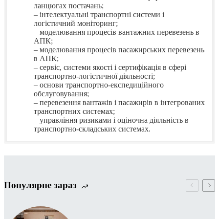
ланцюгах постачань;
– інтелектуальні транспортні системи і
логістичний моніторинг;
– моделювання процесів вантажних перевезень в
АПК;
– моделювання процесів пасажирських перевезень
в АПК;
– сервіс, системи якості і сертифікація в сфері
транспортно-логістичної діяльності;
– основи транспортно-експедиційного
обслуговування;
– перевезення вантажів і пасажирів в інтегрованих
транспортних системах;
– управління ризиками і оціночна діяльність в
транспортно-складських системах.
Договір про виконання пограм академічної
Академічна доброчесність здобувачів вищої освіти в
Рішення комісії про перезарахування результатів
мобільності учасників освітнього процесу між
ДБТУ
навчання від 20.12.2023
Національним транспортним університетом та
Державним біотехнологічним університетом,
2023
Рішення комісії –
ознайомитись…
рік
Популярне зараз
Організація перевірки робіт здобувачів вищої освіти
IX International Summer School: Marketing and
Договір про співпрацю між Національним
на наявність академічного плагіату в ДБТУ
Logistics: The Factors of Sustainability
транспортним університетом та Державним
біотехнологічним університетом,
2023 рік
Угода про науково-педагогічне співробітництво
IX Міжнародна літня школа. Маркетинг і логістика:
Роль і завдання студентського самоврядування