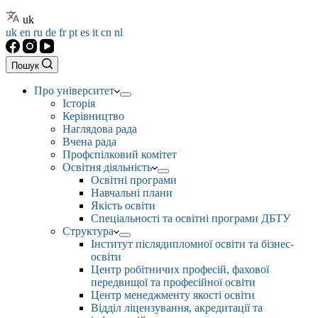
uk
uk
en
ru
de
fr
pt
es
it
cn
nl
Пошук
Про університет
Історія
Керівництво
Наглядова рада
Вчена рада
Профспілковий комітет
Освітня діяльність
Освітні програми
Навчальні плани
Якість освіти
Спеціальності та освітні програми ДБТУ
Структура
Інститут післядипломної освіти та бізнес-
освіти
Центр робітничих професій, фахової
передвищої та професійної освіти
Центр менеджменту якості освіти
Відділ ліцензування, акредитації та