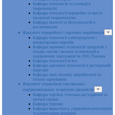
Кафедра технологій та селекції в
тваринництві
Кафедра технології переробки та якості
продукції тваринництва
Кафедра екології та біотехнологій в
рослинництві
Факультет переробних і харчових виробництв
Кафедра технології хлібопродуктів і
кондитерських виробів
Кафедра харчових технологій продуктів з
плодів, овочів і молока та інновацій в
оздоровчому харчуванні ім. Р.Ю. Павлюк
Кафедра технології м’яса
Кафедра харчових технологій в ресторанній
індустрії
Кафедра хімії, біохімії, мікробіології та
гігієни харчування
Факультет управління торговельно-
підприємницькою та митною діяльністю
Кафедра торгівлі, готельно-ресторанної та
митної справи
Кафедра туризму
Кафедра маркетингу, управління репутацією
та клієнтським досвідом