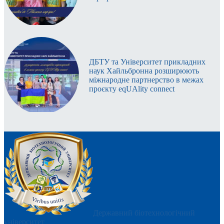
ДБТУ та Університет прикладних
наук Хайльбронна розширюють
міжнародне партнерство в межах
проєкту eqUAlity connect
Державний біотехнологічний
університет