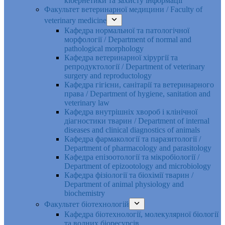
кібернетики та захисту інформації
Факультет ветеринарної медицини / Faculty of
veterinary medicine
Кафедра нормальної та патологічної
морфології / Department of normal and
pathological morphology
Кафедра ветеринарної хірургії та
репродуктології / Department of veterinary
surgery and reproductology
Кафедра гігієни, санітарії та ветеринарного
права / Department of hygiene, sanitation and
veterinary law
Кафедра внутрішніх хвороб і клінічної
діагностики тварин / Department of internal
diseases and clinical diagnostics of animals
Кафедра фармакології та паразитології /
Department of pharmacology and parasitology
Кафедра епізоотології та мікробіології /
Department of epizootology and microbiology
Кафедра фізіології та біохімії тварин /
Department of animal physiology and
biochemistry
Факультет біотехнологій
Кафедра біотехнології, молекулярної біології
та водних біоресурсів