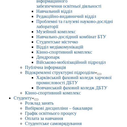
інформаційного
забезпечення освітньої діяльності
Навчальний відділ
Редакційно-видавничий відділ
Проблемні та галузеві науково-дослідні
лабораторії
Музейний комплекс
Навчально-дослідний комбінат БТУ
Студентське містечко
Відділ медіакомунікацій
Кінно-спортивний комплекс
Дендропарк
Військово-мобілізаційний підрозділ
Публічна інформація
Відокремлені структурні підрозділи
Харківський фаховий коледж харчової
промисловості ДБТУ
Вовчанський фаховий коледж ДБТУ
Кінно-спортивний комплекс
Студенту
Розклад занять
Вибіркові дисципліни – бакалаври
Графік освітнього процесу
Оплата за навчання
Студентське самоврядування