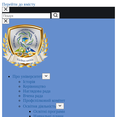
Перейти до вмісту
Немає
результатів
Про університет
Історія
Керівництво
Наглядова рада
Вчена рада
Профспілковий комітет
Освітня діяльність
Освітні програми
Навчальні плани