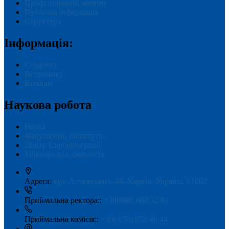
Профспілковий комітет
Публічна інформація
Структура
Інформація:
Студенту
Вступнику
Батькам
Наукова робота
Наука
Факультети, інститути
Центр Євроінтеграції
Міжнародна діяльність
Адреса:
вул. Алчевських, 44, Харків, Україна, 61002
Приймальна ректора::
+38(068) 660 32 81
Приймальна комісія::
+38( 050) 050 40 44