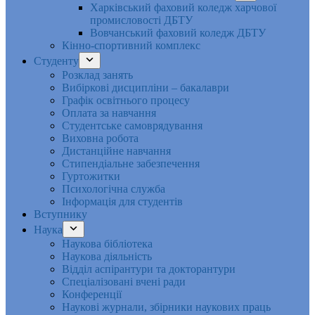
Харківський фаховий коледж харчової
промисловості ДБТУ
Вовчанський фаховий коледж ДБТУ
Кінно-спортивний комплекс
Студенту
Розклад занять
Вибіркові дисципліни – бакалаври
Графік освітнього процесу
Оплата за навчання
Студентське самоврядування
Виховна робота
Дистанційне навчання
Стипендіальне забезпечення
Гуртожитки
Психологічна служба
Інформація для студентів
Вступнику
Наука
Наукова бібліотека
Наукова діяльність
Відділ аспірантури та докторантури
Спеціалізовані вчені ради
Конференції
Наукові журнали, збірники наукових праць