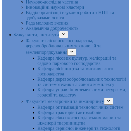
Науково-дослідна частина
Інноваційні наукові кластери
Відділ організації наукової роботи з НПП та
здобувачами освіти
Рада молодих вчених
Академічна доброчесність
Факультети, інститути
Факультет лісового господарства,
деревооброблювальних технологій та
землевпорядкування
Кафедра лісових культур, меліорацій та
садово-паркового господарства
Кафедра лісівництва та мисливського
господарства
Кафедра деревооброблювальних технологій
та системотехніки лісового комплексу
Кафедра управління земельними ресурсами,
геодезії та кадастру
Факультет мехатроніки та інжинірингу
Кафедра оптимізації технологічних систем
Кафедра тракторів і автомобілів
Кафедра сільськогосподарських машин та
інженерії тваринництва
Кафедра cервісної інженерії та технології