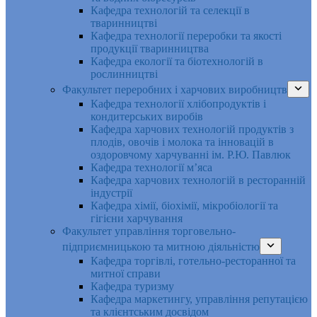
Кафедра технологій та селекції в
тваринництві
Кафедра технології переробки та якості
продукції тваринництва
Кафедра екології та біотехнологій в
рослинництві
Факультет переробних і харчових виробництв
Кафедра технології хлібопродуктів і
кондитерських виробів
Кафедра харчових технологій продуктів з
плодів, овочів і молока та інновацій в
оздоровчому харчуванні ім. Р.Ю. Павлюк
Кафедра технології м’яса
Кафедра харчових технологій в ресторанній
індустрії
Кафедра хімії, біохімії, мікробіології та
гігієни харчування
Факультет управління торговельно-
підприємницькою та митною діяльністю
Кафедра торгівлі, готельно-ресторанної та
митної справи
Кафедра туризму
Кафедра маркетингу, управління репутацією
та клієнтським досвідом