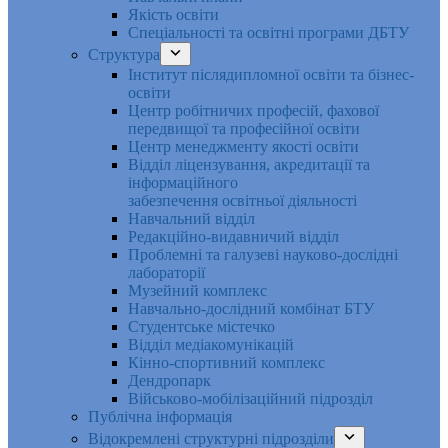
Якість освіти
Спеціальності та освітні програми ДБТУ
Структура
Інститут післядипломної освіти та бізнес-
освіти
Центр робітничих професій, фахової
передвищої та професійної освіти
Центр менеджменту якості освіти
Відділ ліцензування, акредитації та
інформаційного
забезпечення освітньої діяльності
Навчальний відділ
Редакційно-видавничий відділ
Проблемні та галузеві науково-дослідні
лабораторії
Музейний комплекс
Навчально-дослідний комбінат БТУ
Студентське містечко
Відділ медіакомунікацій
Кінно-спортивний комплекс
Дендропарк
Військово-мобілізаційний підрозділ
Публічна інформація
Відокремлені структурні підрозділи