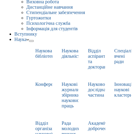
Виховна робота
Дистанційне навчання
Стипендіальне забезпечення
Гуртожитки
Психологічна служба
Інформація для студентів
Вступнику
Наука
Наукова
Наукова
Відділ
Спеціаліз
бібліотека
діяльність
аспірантури
вчені
та
ради
докторантури
Конференції
Наукові
Науково-
Інноваці
журнали,
дослідна
наукові
збірники
частина
кластери
наукових
праць
Відділ
Рада
Академічна
організації
молодих
доброчесність
наукової
вчених