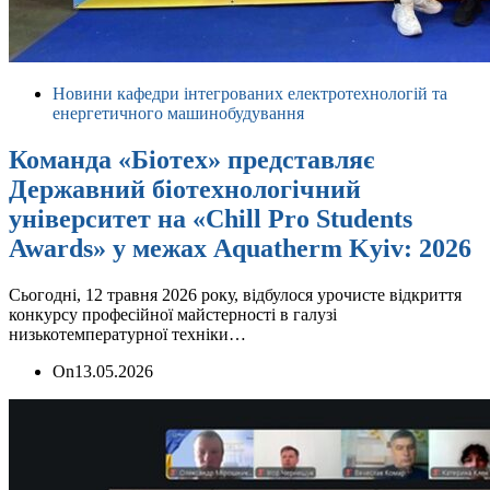
Новини кафедри інтегрованих електротехнологій та
енергетичного машинобудування
Команда «Біотех» представляє
Державний біотехнологічний
університет на «Chill Pro Students
Awards» у межах Aquatherm Kyiv: 2026
Сьогодні, 12 травня 2026 року, відбулося урочисте відкриття
конкурсу професійної майстерності в галузі
низькотемпературної техніки…
On
13.05.2026