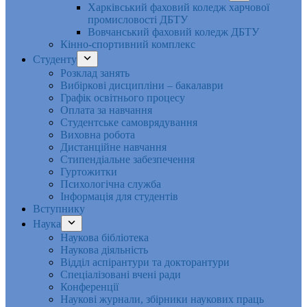
Харківський фаховий коледж харчової
промисловості ДБТУ
Вовчанський фаховий коледж ДБТУ
Кінно-спортивний комплекс
Студенту
Розклад занять
Вибіркові дисципліни – бакалаври
Графік освітнього процесу
Оплата за навчання
Студентське самоврядування
Виховна робота
Дистанційне навчання
Стипендіальне забезпечення
Гуртожитки
Психологічна служба
Інформація для студентів
Вступнику
Наука
Наукова бібліотека
Наукова діяльність
Відділ аспірантури та докторантури
Спеціалізовані вчені ради
Конференції
Наукові журнали, збірники наукових праць