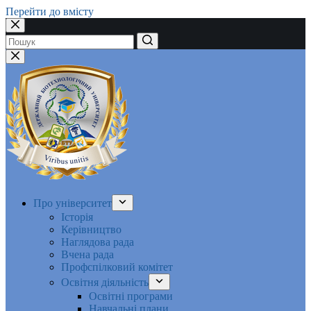
Перейти до вмісту
Немає
результатів
Про університет
Історія
Керівництво
Наглядова рада
Вчена рада
Профспілковий комітет
Освітня діяльність
Освітні програми
Навчальні плани