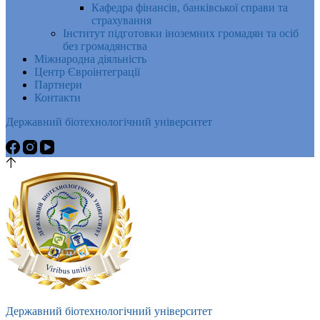
Кафедра фінансів, банківської справи та
страхування
Інститут підготовки іноземних громадян та осіб
без громадянства
Міжнародна діяльність
Центр Євроінтеграції
Партнери
Контакти
Державний біотехнологічний університет
Державний біотехнологічний університет