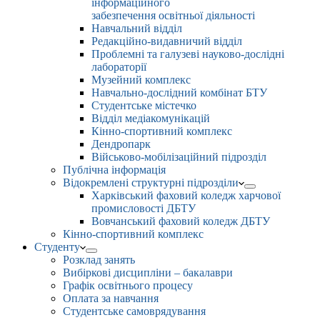
інформаційного
забезпечення освітньої діяльності
Навчальний відділ
Редакційно-видавничий відділ
Проблемні та галузеві науково-дослідні
лабораторії
Музейний комплекс
Навчально-дослідний комбінат БТУ
Студентське містечко
Відділ медіакомунікацій
Кінно-спортивний комплекс
Дендропарк
Військово-мобілізаційний підрозділ
Публічна інформація
Відокремлені структурні підрозділи
Харківський фаховий коледж харчової
промисловості ДБТУ
Вовчанський фаховий коледж ДБТУ
Кінно-спортивний комплекс
Студенту
Розклад занять
Вибіркові дисципліни – бакалаври
Графік освітнього процесу
Оплата за навчання
Студентське самоврядування