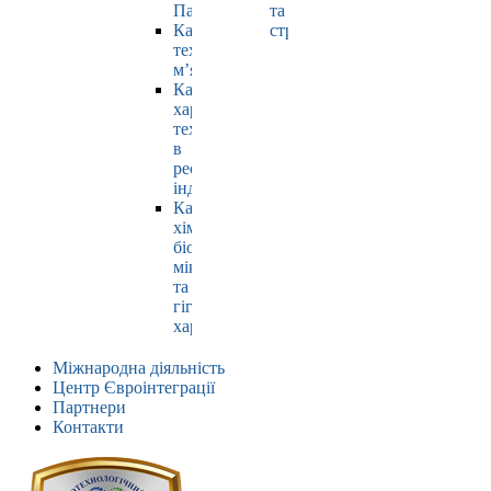
Павлюк
та
Кафедра
страхування
технології
м’яса
Кафедра
харчових
технологій
в
ресторанній
індустрії
Кафедра
хімії,
біохімії,
мікробіології
та
гігієни
харчування
Міжнародна діяльність
Центр Євроінтеграції
Партнери
Контакти