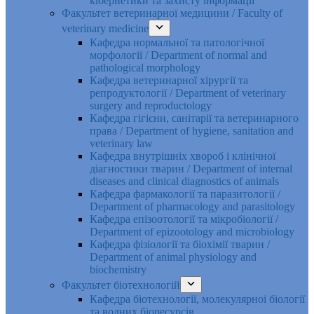
кібернетики та захисту інформації
Факультет ветеринарної медицини / Faculty of
veterinary medicine
Кафедра нормальної та патологічної
морфології / Department of normal and
pathological morphology
Кафедра ветеринарної хірургії та
репродуктології / Department of veterinary
surgery and reproductology
Кафедра гігієни, санітарії та ветеринарного
права / Department of hygiene, sanitation and
veterinary law
Кафедра внутрішніх хвороб і клінічної
діагностики тварин / Department of internal
diseases and clinical diagnostics of animals
Кафедра фармакології та паразитології /
Department of pharmacology and parasitology
Кафедра епізоотології та мікробіології /
Department of epizootology and microbiology
Кафедра фізіології та біохімії тварин /
Department of animal physiology and
biochemistry
Факультет біотехнологій
Кафедра біотехнології, молекулярної біології
та водних біоресурсів