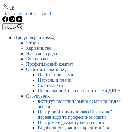
uk
uk
en
ru
de
fr
pt
es
it
cn
nl
Пошук
Про університет
Історія
Керівництво
Наглядова рада
Вчена рада
Профспілковий комітет
Освітня діяльність
Освітні програми
Навчальні плани
Якість освіти
Спеціальності та освітні програми ДБТУ
Структура
Інститут післядипломної освіти та бізнес-
освіти
Центр робітничих професій, фахової
передвищої та професійної освіти
Центр менеджменту якості освіти
Відділ ліцензування, акредитації та