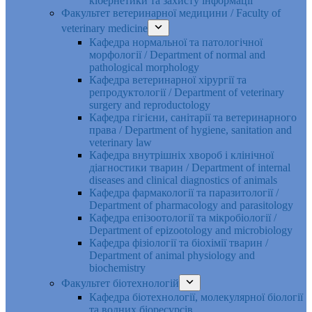
кібернетики та захисту інформації
Факультет ветеринарної медицини / Faculty of
veterinary medicine
Кафедра нормальної та патологічної
морфології / Department of normal and
pathological morphology
Кафедра ветеринарної хірургії та
репродуктології / Department of veterinary
surgery and reproductology
Кафедра гігієни, санітарії та ветеринарного
права / Department of hygiene, sanitation and
veterinary law
Кафедра внутрішніх хвороб і клінічної
діагностики тварин / Department of internal
diseases and clinical diagnostics of animals
Кафедра фармакології та паразитології /
Department of pharmacology and parasitology
Кафедра епізоотології та мікробіології /
Department of epizootology and microbiology
Кафедра фізіології та біохімії тварин /
Department of animal physiology and
biochemistry
Факультет біотехнологій
Кафедра біотехнології, молекулярної біології
та водних біоресурсів