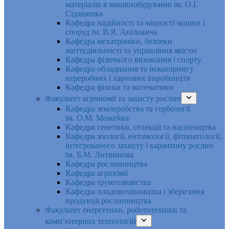
матеріалів в машинобудуванні ім. О.І.
Сідашенка
Кафедра надійності та міцності машин і
споруд ім. В.Я. Аніловича
Кафедра мехатроніки, безпеки
життєдіяльності та управління якістю
Кафедра фізичного виховання і спорту
Кафедра обладнання та інжинірингу
переробних і харчових виробництв
Кафедра фізики та математики
Факультет агрономії та захисту рослин
Кафедра землеробства та гербології
ім. О.М. Можейка
Кафедра генетики, селекції та насінництва
Кафедра зоології, ентомології, фітопатології,
інтегрованого захисту і карантину рослин
ім. Б.М. Литвинова
Кафедра рослинництва
Кафедра агрохімії
Кафедра ґрунтознавства
Кафедра плодовочівництва і зберігання
продукції рослинництва
Факультет енергетики, робототехніки та
комп’ютерних технологій