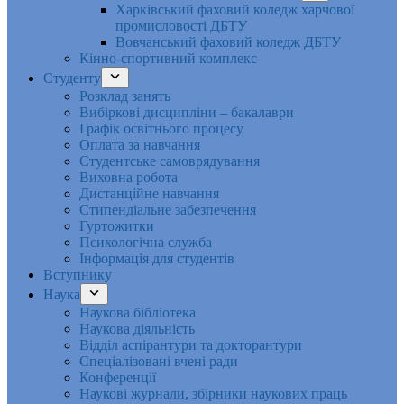
Харківський фаховий коледж харчової
промисловості ДБТУ
Вовчанський фаховий коледж ДБТУ
Кінно-спортивний комплекс
Студенту
Розклад занять
Вибіркові дисципліни – бакалаври
Графік освітнього процесу
Оплата за навчання
Студентське самоврядування
Виховна робота
Дистанційне навчання
Стипендіальне забезпечення
Гуртожитки
Психологічна служба
Інформація для студентів
Вступнику
Наука
Наукова бібліотека
Наукова діяльність
Відділ аспірантури та докторантури
Спеціалізовані вчені ради
Конференції
Наукові журнали, збірники наукових праць