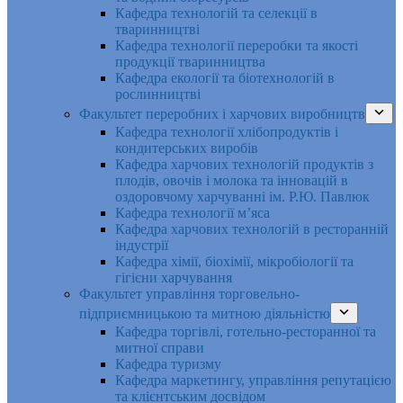
Кафедра технологій та селекції в
тваринництві
Кафедра технології переробки та якості
продукції тваринництва
Кафедра екології та біотехнологій в
рослинництві
Факультет переробних і харчових виробництв
Кафедра технології хлібопродуктів і
кондитерських виробів
Кафедра харчових технологій продуктів з
плодів, овочів і молока та інновацій в
оздоровчому харчуванні ім. Р.Ю. Павлюк
Кафедра технології м’яса
Кафедра харчових технологій в ресторанній
індустрії
Кафедра хімії, біохімії, мікробіології та
гігієни харчування
Факультет управління торговельно-
підприємницькою та митною діяльністю
Кафедра торгівлі, готельно-ресторанної та
митної справи
Кафедра туризму
Кафедра маркетингу, управління репутацією
та клієнтським досвідом