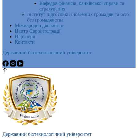
Кафедра фінансів, банківської справи та
страхування
Інститут підготовки іноземних громадян та осіб
без громадянства
Міжнародна діяльність
Центр Євроінтеграції
Партнери
Контакти
Державний біотехнологічний університет
Державний біотехнологічний університет