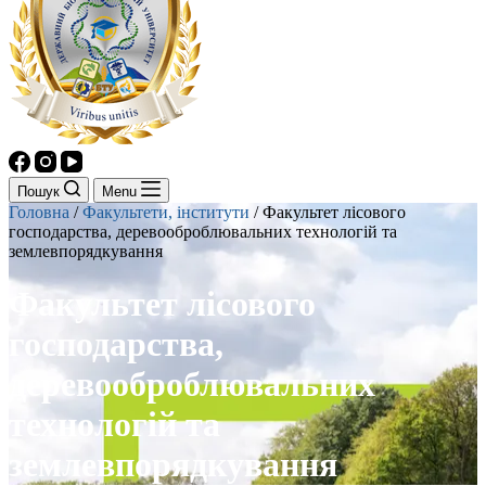
Пошук
Menu
Головна
/
Факультети, інститути
/
Факультет лісового
господарства, деревооброблювальних технологій та
землевпорядкування
Факультет лісового
господарства,
деревооброблювальних
технологій та
землевпорядкування