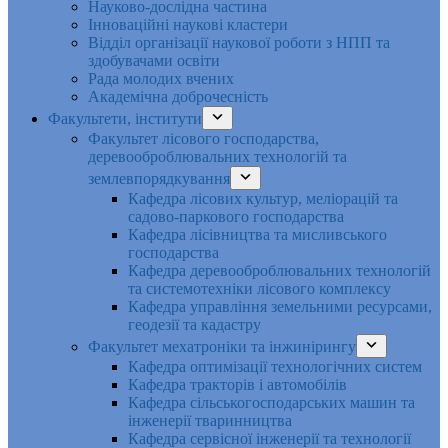
Науково-дослідна частина
Інноваційні наукові кластери
Відділ організації наукової роботи з НПП та
здобувачами освіти
Рада молодих вчених
Академічна доброчесність
Факультети, інститути
Факультет лісового господарства,
деревооброблювальних технологій та
землевпорядкування
Кафедра лісових культур, меліорацій та
садово-паркового господарства
Кафедра лісівництва та мисливського
господарства
Кафедра деревооброблювальних технологій
та системотехніки лісового комплексу
Кафедра управління земельними ресурсами,
геодезії та кадастру
Факультет мехатроніки та інжинірингу
Кафедра оптимізації технологічних систем
Кафедра тракторів і автомобілів
Кафедра сільськогосподарських машин та
інженерії тваринництва
Кафедра cервісної інженерії та технології