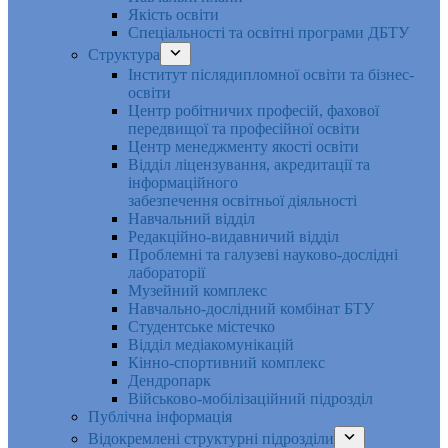
Якість освіти
Спеціальності та освітні програми ДБТУ
Структура
Інститут післядипломної освіти та бізнес-
освіти
Центр робітничих професій, фахової
передвищої та професійної освіти
Центр менеджменту якості освіти
Відділ ліцензування, акредитації та
інформаційного
забезпечення освітньої діяльності
Навчальний відділ
Редакційно-видавничий відділ
Проблемні та галузеві науково-дослідні
лабораторії
Музейний комплекс
Навчально-дослідний комбінат БТУ
Студентське містечко
Відділ медіакомунікацій
Кінно-спортивний комплекс
Дендропарк
Військово-мобілізаційний підрозділ
Публічна інформація
Відокремлені структурні підрозділи