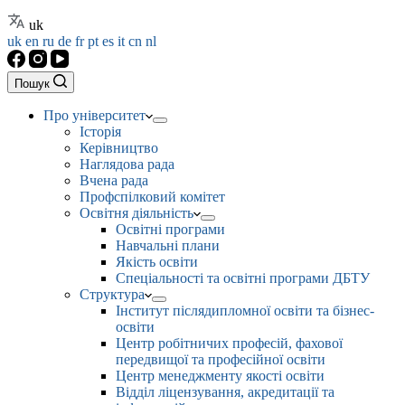
uk
uk
en
ru
de
fr
pt
es
it
cn
nl
Пошук
Про університет
Історія
Керівництво
Наглядова рада
Вчена рада
Профспілковий комітет
Освітня діяльність
Освітні програми
Навчальні плани
Якість освіти
Спеціальності та освітні програми ДБТУ
Структура
Інститут післядипломної освіти та бізнес-
освіти
Центр робітничих професій, фахової
передвищої та професійної освіти
Центр менеджменту якості освіти
Відділ ліцензування, акредитації та