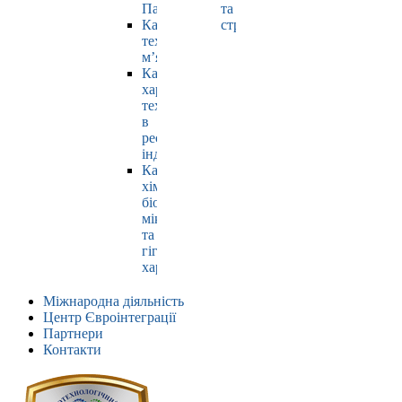
Павлюк
та
Кафедра
страхування
технології
м’яса
Кафедра
харчових
технологій
в
ресторанній
індустрії
Кафедра
хімії,
біохімії,
мікробіології
та
гігієни
харчування
Міжнародна діяльність
Центр Євроінтеграції
Партнери
Контакти