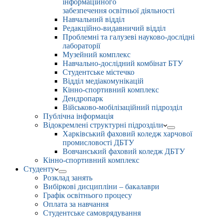
інформаційного
забезпечення освітньої діяльності
Навчальний відділ
Редакційно-видавничий відділ
Проблемні та галузеві науково-дослідні
лабораторії
Музейний комплекс
Навчально-дослідний комбінат БТУ
Студентське містечко
Відділ медіакомунікацій
Кінно-спортивний комплекс
Дендропарк
Військово-мобілізаційний підрозділ
Публічна інформація
Відокремлені структурні підрозділи
Харківський фаховий коледж харчової
промисловості ДБТУ
Вовчанський фаховий коледж ДБТУ
Кінно-спортивний комплекс
Студенту
Розклад занять
Вибіркові дисципліни – бакалаври
Графік освітнього процесу
Оплата за навчання
Студентське самоврядування