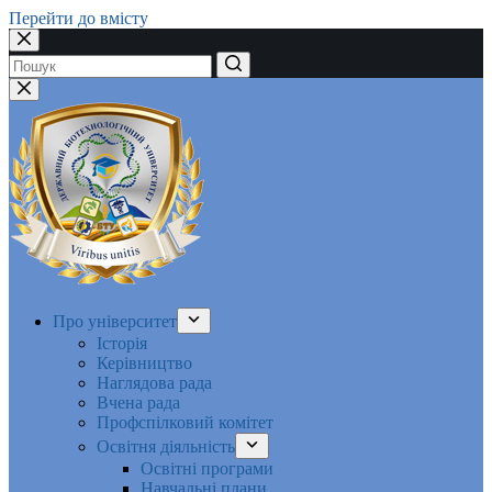
Перейти до вмісту
Немає
результатів
Про університет
Історія
Керівництво
Наглядова рада
Вчена рада
Профспілковий комітет
Освітня діяльність
Освітні програми
Навчальні плани