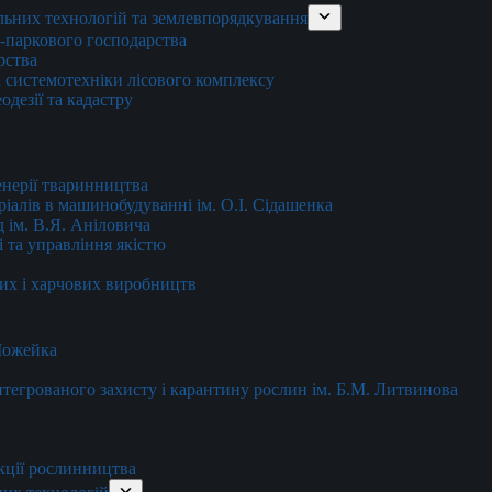
льних технологій та землевпорядкування
о-паркового господарства
рства
 системотехніки лісового комплексу
дезії та кадастру
енерії тваринництва
еріалів в машинобудуванні ім. О.І. Сідашенка
д ім. В.Я. Аніловича
 та управління якістю
их і харчових виробництв
 Можейка
 інтегрованого захисту і карантину рослин ім. Б.М. Литвинова
кції рослинництва