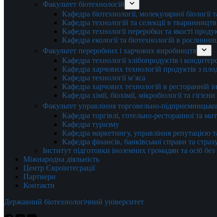
Факультет біотехнологій
Кафедра біотехнології, молекулярної біології 
Кафедра технологій та селекції в тваринництв
Кафедра технології переробки та якості проду
Кафедра екології та біотехнологій в рослинни
Факультет переробних і харчових виробництв
Кафедра технології хлібопродуктів і кондитер
Кафедра харчових технологій продуктів з плод
Кафедра технології м’яса
Кафедра харчових технологій в ресторанній ін
Кафедра хімії, біохімії, мікробіології та гігієн
Факультет управління торговельно-підприємницько
Кафедра торгівлі, готельно-ресторанної та ми
Кафедра туризму
Кафедра маркетингу, управління репутацією т
Кафедра фінансів, банківської справи та стра
Інститут підготовки іноземних громадян та осіб без
Міжнародна діяльність
Центр Євроінтеграції
Партнери
Контакти
Державний біотехнологічний університет