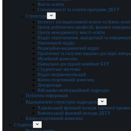
Якість освіти
Спеціальності та освітні програми ДБТУ
Структура
Інститут післядипломної освіти та бізнес-осві
Центр робітничих професій, фахової передвищо
Центр менеджменту якості освіти
Відділ ліцензування, акредитації та інформаці
Навчальний відділ
Редакційно-видавничий відділ
Проблемні та галузеві науково-дослідні лабора
Музейний комплекс
Навчально-дослідний комбінат БТУ
Студентське містечко
Відділ медіакомунікацій
Кінно-спортивний комплекс
Дендропарк
Військово-мобілізаційний підрозділ
Публічна інформація
Відокремлені структурні підрозділи
Харківський фаховий коледж харчової проми
Вовчанський фаховий коледж ДБТУ
Кінно-спортивний комплекс
Студенту
Розклад занять