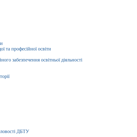
ти
ї та професійної освіти
йного забезпечення освітньої діяльності
торії
словості ДБТУ