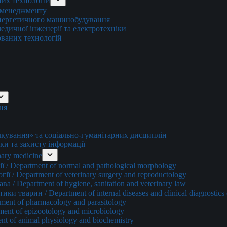
них технологій
о менеджменту
енергетичного машинобудування
едичної інженерії та електротехніки
ованих технологій
ня
ування» та соціально-гуманітарних дисциплін
ки та захисту інформації
ary medicine
 / Department of normal and pathological morphology
ї / Department of veterinary surgery and reproductology
а / Department of hygiene, sanitation and veterinary law
и тварин / Department of internal diseases and clinical diagnostics 
ment of pharmacology and parasitology
ment of epizootology and microbiology
nt of animal physiology and biochemistry