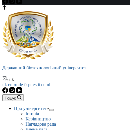
Державний біотехнологічний університет
uk
uk
en
ru
de
fr
pt
es
it
cn
nl
Пошук
Про університет
Історія
Керівництво
Наглядова рада
Вчена рада