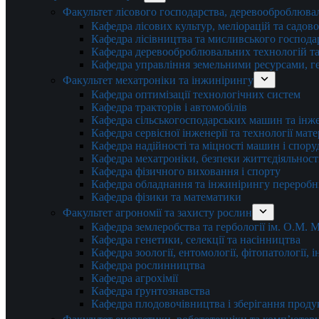
Факультет лісового господарства, деревооброблюва
Кафедра лісових культур, меліорацій та садов
Кафедра лісівництва та мисливського господа
Кафедра деревооброблювальних технологій та
Кафедра управління земельними ресурсами, гео
Факультет мехатроніки та інжинірингу
Кафедра оптимізації технологічних систем
Кафедра тракторів і автомобілів
Кафедра сільськогосподарських машин та інж
Кафедра cервісної інженерії та технології мат
Кафедра надійності та міцності машин і спору
Кафедра мехатроніки, безпеки життєдіяльності
Кафедра фізичного виховання і спорту
Кафедра обладнання та інжинірингу переробн
Кафедра фізики та математики
Факультет агрономії та захисту рослин
Кафедра землеробства та гербології ім. О.М.
Кафедра генетики, селекції та насінництва
Кафедра зоології, ентомології, фітопатології,
Кафедра рослинництва
Кафедра агрохімії
Кафедра ґрунтознавства
Кафедра плодовочівництва і зберігання проду