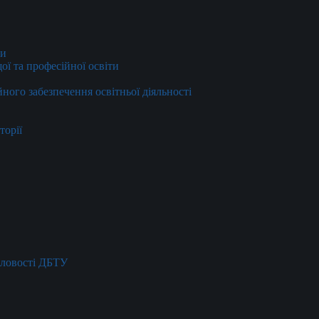
ти
ї та професійної освіти
йного забезпечення освітньої діяльності
торії
словості ДБТУ