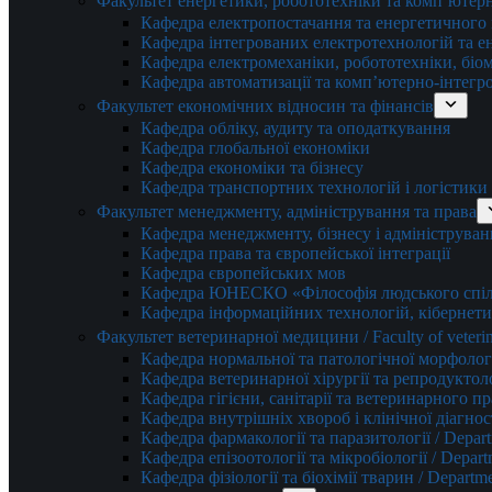
Факультет енергетики, робототехніки та комп’ютер
Кафедра електропостачання та енергетичног
Кафедра інтегрованих електротехнологій та 
Кафедра електромеханіки, робототехніки, біом
Кафедра автоматизації та комп’ютерно-інтегр
Факультет економічних відносин та фінансів
Кафедра обліку, аудиту та оподаткування
Кафедра глобальної економіки
Кафедра економіки та бізнесу
Кафедра транспортних технологій і логістики
Факультет менеджменту, адміністрування та права
Кафедра менеджменту, бізнесу і адмініструван
Кафедра права та європейської інтеграції
Кафедра європейських мов
Кафедра ЮНЕСКО «Філософія людського спілк
Кафедра інформаційних технологій, кібернети
Факультет ветеринарної медицини / Faculty of veterin
Кафедра нормальної та патологічної морфології
Кафедра ветеринарної хірургії та репродуктологі
Кафедра гігієни, санітарії та ветеринарного прав
Кафедра внутрішніх хвороб і клінічної діагностик
Кафедра фармакології та паразитології / Depart
Кафедра епізоотології та мікробіології / Depart
Кафедра фізіології та біохімії тварин / Departme