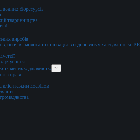
та водних біоресурсів
і
кції тваринництва
цтві
ських виробів
ів, овочів і молока та інновацій в оздоровчому харчуванні ім. Р
дустрії
и харчування
ю та митною діяльністю
тної справи
а клієнтським досвідом
хування
 громадянства