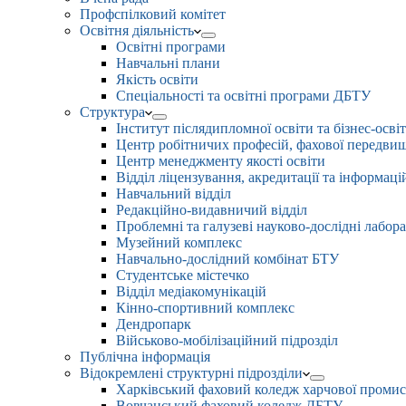
Профспілковий комітет
Освітня діяльність
Освітні програми
Навчальні плани
Якість освіти
Спеціальності та освітні програми ДБТУ
Структура
Інститут післядипломної освіти та бізнес-осві
Центр робітничих професій, фахової передвищо
Центр менеджменту якості освіти
Відділ ліцензування, акредитації та інформаці
Навчальний відділ
Редакційно-видавничий відділ
Проблемні та галузеві науково-дослідні лабора
Музейний комплекс
Навчально-дослідний комбінат БТУ
Студентське містечко
Відділ медіакомунікацій
Кінно-спортивний комплекс
Дендропарк
Військово-мобілізаційний підрозділ
Публічна інформація
Відокремлені структурні підрозділи
Харківський фаховий коледж харчової проми
Вовчанський фаховий коледж ДБТУ