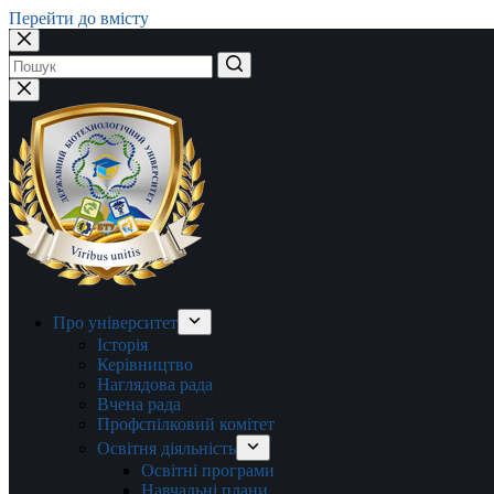
Перейти до вмісту
Немає
результатів
Про університет
Історія
Керівництво
Наглядова рада
Вчена рада
Профспілковий комітет
Освітня діяльність
Освітні програми
Навчальні плани