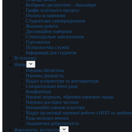
Вибіркові дисципліни – бакалаври
Графік освітнього процесу
Оплата за навчання
Студентське самоврядування
Виховна робота
Дистанційне навчання
Стипендіальне забезпечення
Гуртожитки
Психологічна служба
Інформація для студентів
Вступнику
Наука
Наукова бібліотека
Наукова діяльність
Відділ аспірантури та докторантури
Спеціалізовані вчені ради
Конференції
Наукові журнали, збірники наукових праць
Науково-дослідна частина
Інноваційні наукові кластери
Відділ організації наукової роботи з НПП та здобув
Рада молодих вчених
Академічна доброчесність
Факультети, інститути