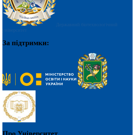
Державний біотехнологічний
університет
За підтримки:
Про Університет