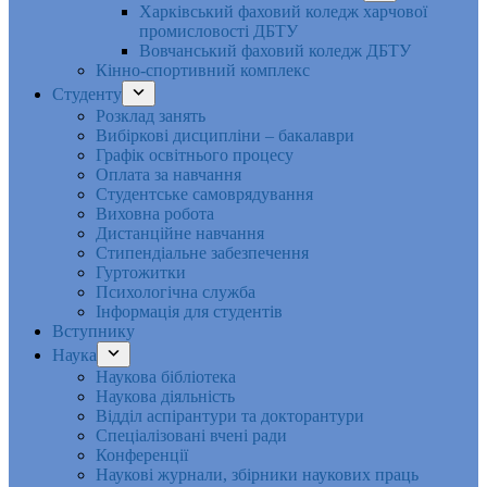
Харківський фаховий коледж харчової
промисловості ДБТУ
Вовчанський фаховий коледж ДБТУ
Кінно-спортивний комплекс
Студенту
Розклад занять
Вибіркові дисципліни – бакалаври
Графік освітнього процесу
Оплата за навчання
Студентське самоврядування
Виховна робота
Дистанційне навчання
Стипендіальне забезпечення
Гуртожитки
Психологічна служба
Інформація для студентів
Вступнику
Наука
Наукова бібліотека
Наукова діяльність
Відділ аспірантури та докторантури
Спеціалізовані вчені ради
Конференції
Наукові журнали, збірники наукових праць