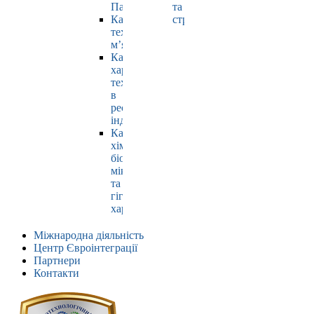
Павлюк
та
Кафедра
страхування
технології
м’яса
Кафедра
харчових
технологій
в
ресторанній
індустрії
Кафедра
хімії,
біохімії,
мікробіології
та
гігієни
харчування
Міжнародна діяльність
Центр Євроінтеграції
Партнери
Контакти