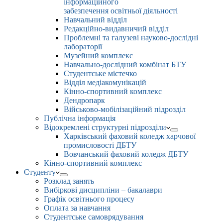
інформаційного
забезпечення освітньої діяльності
Навчальний відділ
Редакційно-видавничий відділ
Проблемні та галузеві науково-дослідні
лабораторії
Музейний комплекс
Навчально-дослідний комбінат БТУ
Студентське містечко
Відділ медіакомунікацій
Кінно-спортивний комплекс
Дендропарк
Військово-мобілізаційний підрозділ
Публічна інформація
Відокремлені структурні підрозділи
Харківський фаховий коледж харчової
промисловості ДБТУ
Вовчанський фаховий коледж ДБТУ
Кінно-спортивний комплекс
Студенту
Розклад занять
Вибіркові дисципліни – бакалаври
Графік освітнього процесу
Оплата за навчання
Студентське самоврядування