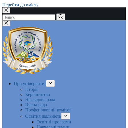
Перейти до вмісту
Немає
результатів
Про університет
Історія
Керівництво
Наглядова рада
Вчена рада
Профспілковий комітет
Освітня діяльність
Освітні програми
Навчальні плани