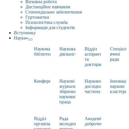
Виховна робота
Дистанційне навчання
Стипендіальне забезпечення
Гуртожитки
Психологічна служба
Інформація для студентів
Вступнику
Наука
Наукова
Наукова
Відділ
Спеціаліз
бібліотека
діяльність
аспірантури
вчені
та
ради
докторантури
Конференції
Наукові
Науково-
Інноваці
журнали,
дослідна
наукові
збірники
частина
кластери
наукових
праць
Відділ
Рада
Академічна
організації
молодих
доброчесність
наукової
вчених