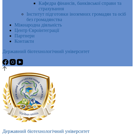
Кафедра фінансів, банківської справи та
страхування
Інститут підготовки іноземних громадян та осіб
без громадянства
Міжнародна діяльність
Центр Євроінтеграції
Партнери
Контакти
Державний біотехнологічний університет
Державний біотехнологічний університет