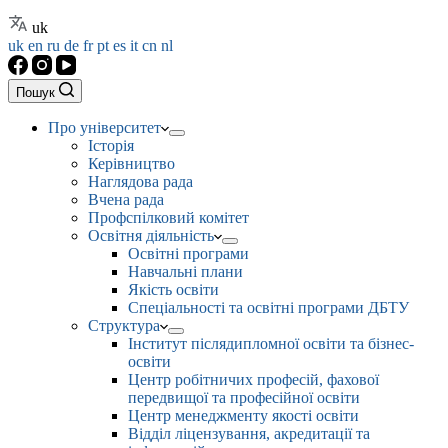
uk
uk
en
ru
de
fr
pt
es
it
cn
nl
Пошук
Про університет
Історія
Керівництво
Наглядова рада
Вчена рада
Профспілковий комітет
Освітня діяльність
Освітні програми
Навчальні плани
Якість освіти
Спеціальності та освітні програми ДБТУ
Структура
Інститут післядипломної освіти та бізнес-
освіти
Центр робітничих професій, фахової
передвищої та професійної освіти
Центр менеджменту якості освіти
Відділ ліцензування, акредитації та