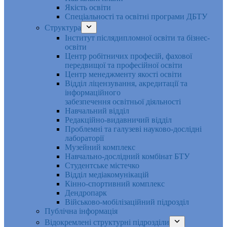
Якість освіти
Спеціальності та освітні програми ДБТУ
Структура
Інститут післядипломної освіти та бізнес-
освіти
Центр робітничих професій, фахової
передвищої та професійної освіти
Центр менеджменту якості освіти
Відділ ліцензування, акредитації та
інформаційного
забезпечення освітньої діяльності
Навчальний відділ
Редакційно-видавничий відділ
Проблемні та галузеві науково-дослідні
лабораторії
Музейний комплекс
Навчально-дослідний комбінат БТУ
Студентське містечко
Відділ медіакомунікацій
Кінно-спортивний комплекс
Дендропарк
Військово-мобілізаційний підрозділ
Публічна інформація
Відокремлені структурні підрозділи