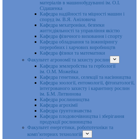
матеріалів в машинобудуванні ім. О.І.
Сідашенка
Кафедра надійності та міцності машин і
споруд ім. В.Я. Аніловича
Кафедра мехатроніки, безпеки
життєдіяльності та управління якістю
Кафедра фізичного виховання і спорту
Кафедра обладнання та інжинірингу
переробних і харчових виробництв
Кафедра фізики та математики
Факультет агрономії та захисту рослин
Кафедра землеробства та гербології
ім. О.М. Можейка
Кафедра генетики, селекції та насінництва
Кафедра зоології, ентомології, фітопатології,
інтегрованого захисту і карантину рослин
ім. Б.М. Литвинова
Кафедра рослинництва
Кафедра агрохімії
Кафедра ґрунтознавства
Кафедра плодовочівництва і зберігання
продукції рослинництва
Факультет енергетики, робототехніки та
комп’ютерних технологій