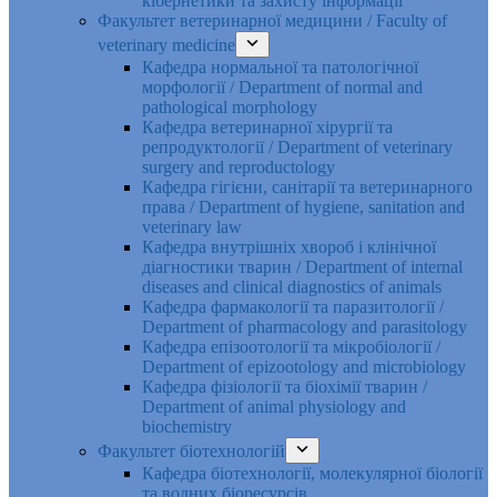
кібернетики та захисту інформації
Факультет ветеринарної медицини / Faculty of
veterinary medicine
Кафедра нормальної та патологічної
морфології / Department of normal and
pathological morphology
Кафедра ветеринарної хірургії та
репродуктології / Department of veterinary
surgery and reproductology
Кафедра гігієни, санітарії та ветеринарного
права / Department of hygiene, sanitation and
veterinary law
Кафедра внутрішніх хвороб і клінічної
діагностики тварин / Department of internal
diseases and clinical diagnostics of animals
Кафедра фармакології та паразитології /
Department of pharmacology and parasitology
Кафедра епізоотології та мікробіології /
Department of epizootology and microbiology
Кафедра фізіології та біохімії тварин /
Department of animal physiology and
biochemistry
Факультет біотехнологій
Кафедра біотехнології, молекулярної біології
та водних біоресурсів