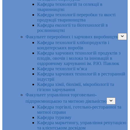
Кафедра технологій та селекції в
тваринництві
Кафедра технології переробки та якості
продукції тваринництва
Кафедра екології та біотехнологій в
рослинництві
Факультет переробних і харчових виробництв
Кафедра технології хлібопродуктів і
кондитерських виробів
Кафедра харчових технологій продуктів з
плодів, овочів і молока та інновацій в
оздоровчому харчуванні ім. Р.Ю. Павлюк
Кафедра технології м’яса
Кафедра харчових технологій в ресторанній
індустрії
Кафедра хімії, біохімії, мікробіології та
гігієни харчування
Факультет управління торговельно-
підприємницькою та митною діяльністю
Кафедра торгівлі, готельно-ресторанної та
митної справи
Кафедра туризму
Кафедра маркетингу, управління репутацією
та клієнтським досвідом