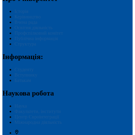
Історія
Керівництво
Вчена рада
Освітня діяльність
Профспілковий комітет
Публічна інформація
Структура
Інформація:
Студенту
Вступнику
Батькам
Наукова робота
Наука
Факультети, інститути
Центр Євроінтеграції
Міжнародна діяльність