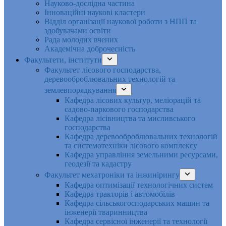
Науково-дослідна частина
Інноваційні наукові кластери
Відділ організації наукової роботи з НПП та
здобувачами освіти
Рада молодих вчених
Академічна доброчесність
Факультети, інститути
Факультет лісового господарства,
деревооброблювальних технологій та
землевпорядкування
Кафедра лісових культур, меліорацій та
садово-паркового господарства
Кафедра лісівництва та мисливського
господарства
Кафедра деревооброблювальних технологій
та системотехніки лісового комплексу
Кафедра управління земельними ресурсами,
геодезії та кадастру
Факультет мехатроніки та інжинірингу
Кафедра оптимізації технологічних систем
Кафедра тракторів і автомобілів
Кафедра сільськогосподарських машин та
інженерії тваринництва
Кафедра cервісної інженерії та технології