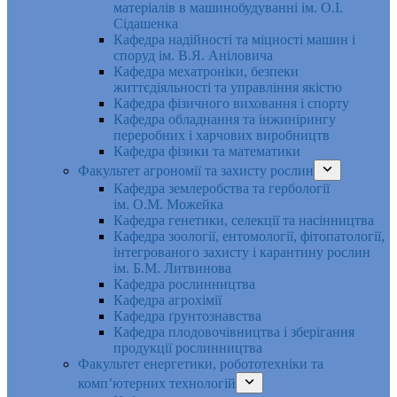
матеріалів в машинобудуванні ім. О.І.
Сідашенка
Кафедра надійності та міцності машин і
споруд ім. В.Я. Аніловича
Кафедра мехатроніки, безпеки
життєдіяльності та управління якістю
Кафедра фізичного виховання і спорту
Кафедра обладнання та інжинірингу
переробних і харчових виробництв
Кафедра фізики та математики
Факультет агрономії та захисту рослин
Кафедра землеробства та гербології
ім. О.М. Можейка
Кафедра генетики, селекції та насінництва
Кафедра зоології, ентомології, фітопатології,
інтегрованого захисту і карантину рослин
ім. Б.М. Литвинова
Кафедра рослинництва
Кафедра агрохімії
Кафедра ґрунтознавства
Кафедра плодовочівництва і зберігання
продукції рослинництва
Факультет енергетики, робототехніки та
комп’ютерних технологій