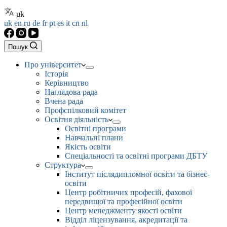
uk
uk
en
ru
de
fr
pt
es
it
cn
nl
Пошук
Про університет
Історія
Керівництво
Наглядова рада
Вчена рада
Профспілковий комітет
Освітня діяльність
Освітні програми
Навчальні плани
Якість освіти
Спеціальності та освітні програми ДБТУ
Структура
Інститут післядипломної освіти та бізнес-
освіти
Центр робітничих професій, фахової
передвищої та професійної освіти
Центр менеджменту якості освіти
Відділ ліцензування, акредитації та