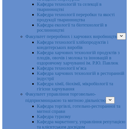
Кафедра технологій та селекції в
тваринництві
Кафедра технології переробки та якості
продукції тваринництва
Кафедра екології та біотехнологій в
рослинництві
Факультет переробних і харчових виробництв
Кафедра технології хлібопродуктів і
кондитерських виробів
Кафедра харчових технологій продуктів з
плодів, овочів і молока та інновацій в
оздоровчому харчуванні ім. Р.Ю. Павлюк
Кафедра технології м’яса
Кафедра харчових технологій в ресторанній
індустрії
Кафедра хімії, біохімії, мікробіології та
гігієни харчування
Факультет управління торговельно-
підприємницькою та митною діяльністю
Кафедра торгівлі, готельно-ресторанної та
митної справи
Кафедра туризму
Кафедра маркетингу, управління репутацією
та клієнтським досвідом