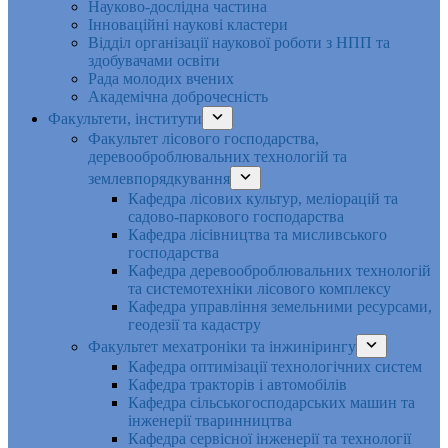
Науково-дослідна частина
Інноваційні наукові кластери
Відділ організації наукової роботи з НПП та
здобувачами освіти
Рада молодих вчених
Академічна доброчесність
Факультети, інститути
Факультет лісового господарства,
деревооброблювальних технологій та
землевпорядкування
Кафедра лісових культур, меліорацій та
садово-паркового господарства
Кафедра лісівництва та мисливського
господарства
Кафедра деревооброблювальних технологій
та системотехніки лісового комплексу
Кафедра управління земельними ресурсами,
геодезії та кадастру
Факультет мехатроніки та інжинірингу
Кафедра оптимізації технологічних систем
Кафедра тракторів і автомобілів
Кафедра сільськогосподарських машин та
інженерії тваринництва
Кафедра cервісної інженерії та технології