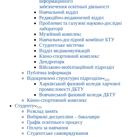
інформаційного
забезпечення освітньої діяльності
Навчальний відділ
Редакційно-видавничий відділ
Проблемні та галузеві науково-дослідні
лабораторії
Музейний комплекс
Навчально-дослідний комбінат БТУ
Студентське містечко
Відділ медіакомунікацій
Кінно-спортивний комплекс
Дендропарк
Військово-мобілізаційний підрозділ
Публічна інформація
Відокремлені структурні підрозділи
Харківський фаховий коледж харчової
промисловості ДБТУ
Вовчанський фаховий коледж ДБТУ
Кінно-спортивний комплекс
Студенту
Розклад занять
Вибіркові дисципліни – бакалаври
Графік освітнього процесу
Оплата за навчання
Студентське самоврядування