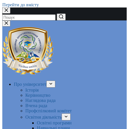
Перейти до вмісту
Немає
результатів
Про університет
Історія
Керівництво
Наглядова рада
Вчена рада
Профспілковий комітет
Освітня діяльність
Освітні програми
Навчальні плани