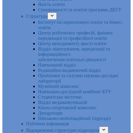
Якість освіти
Спеціальності та освітні програми ДБТУ
Структура
Інститут післядипломної освіти та бізнес-
освіти
Центр робітничих професій, фахової
передвищої та професійної освіти
Центр менеджменту якості освіти
Відділ ліцензування, акредитації та
інформаційного
забезпечення освітньої діяльності
Навчальний відділ
Редакційно-видавничий відділ
Проблемні та галузеві науково-дослідні
лабораторії
Музейний комплекс
Навчально-дослідний комбінат БТУ
Студентське містечко
Відділ медіакомунікацій
Кінно-спортивний комплекс
Дендропарк
Військово-мобілізаційний підрозділ
Публічна інформація
Відокремлені структурні підрозділи