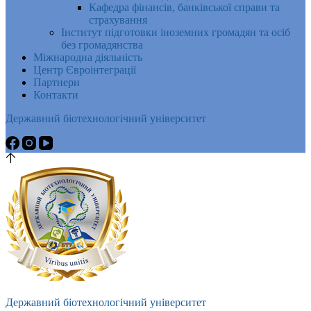
Кафедра фінансів, банківської справи та
страхування
Інститут підготовки іноземних громадян та осіб
без громадянства
Міжнародна діяльність
Центр Євроінтеграції
Партнери
Контакти
Державний біотехнологічний університет
Державний біотехнологічний університет