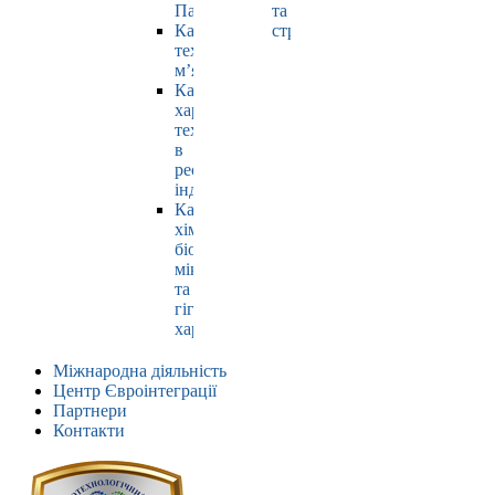
Павлюк
та
Кафедра
страхування
технології
м’яса
Кафедра
харчових
технологій
в
ресторанній
індустрії
Кафедра
хімії,
біохімії,
мікробіології
та
гігієни
харчування
Міжнародна діяльність
Центр Євроінтеграції
Партнери
Контакти