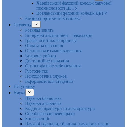
Харківський фаховий коледж харчової
промисловості ДБТУ
Вовчанський фаховий коледж ДБТУ
Кінно-спортивний комплекс
Студенту
Розклад занять
Вибіркові дисципліни – бакалаври
Графік освітнього процесу
Оплата за навчання
Студентське самоврядування
Виховна робота
Дистанційне навчання
Стипендіальне забезпечення
Гуртожитки
Психологічна служба
Інформація для студентів
Вступнику
Наука
Наукова бібліотека
Наукова діяльність
Відділ аспірантури та докторантури
Спеціалізовані вчені ради
Конференції
Наукові журнали, збірники наукових праць