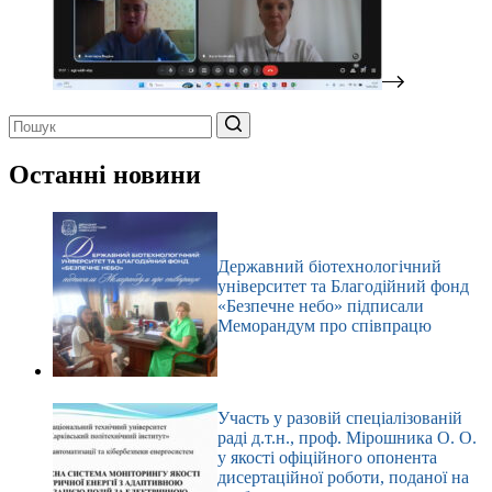
Немає
результатів
Останні новини
Державний біотехнологічний
університет та Благодійний фонд
«Безпечне небо» підписали
Меморандум про співпрацю
Участь у разовій спеціалізованій
раді д.т.н., проф. Мірошника О. О.
у якості офіційного опонента
дисертаційної роботи, поданої на