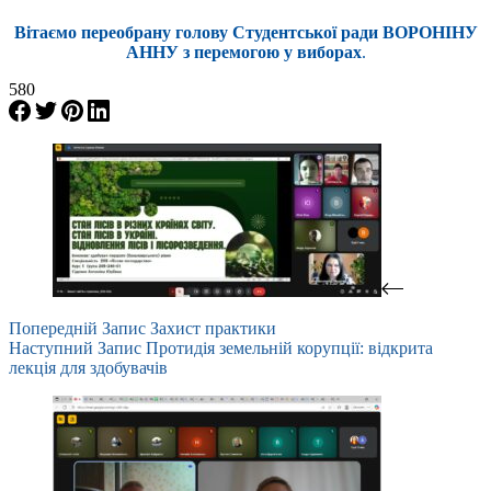
Вітаємо переобрану голову Студентської ради ВОРОНІНУ
АННУ з перемогою у виборах
.
580
Попередній
Запис
Захист практики
Наступний
Запис
Протидія земельній корупції: відкрита
лекція для здобувачів