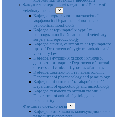
кібернетики та захисту інформації
Факультет ветеринарної медицини / Faculty of
veterinary medicine
Кафедра нормальної та патологічної
морфології / Department of normal and
pathological morphology
Кафедра ветеринарної хірургії та
репродуктології / Department of veterinary
surgery and reproductology
Кафедра гігієни, санітарії та ветеринарного
права / Department of hygiene, sanitation and
veterinary law
Кафедра внутрішніх хвороб і клінічної
діагностики тварин / Department of internal
diseases and clinical diagnostics of animals
Кафедра фармакології та паразитології /
Department of pharmacology and parasitology
Кафедра епізоотології та мікробіології /
Department of epizootology and microbiology
Кафедра фізіології та біохімії тварин /
Department of animal physiology and
biochemistry
Факультет біотехнологій
Кафедра біотехнології, молекулярної біології
та водних біоресурсів