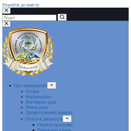
Перейти до вмісту
Немає
результатів
Про університет
Історія
Керівництво
Наглядова рада
Вчена рада
Профспілковий комітет
Освітня діяльність
Освітні програми
Навчальні плани