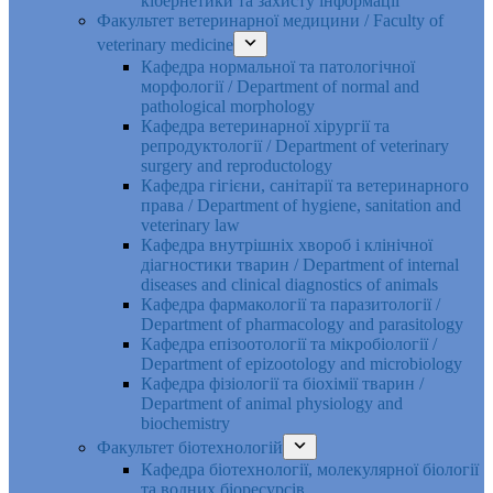
кібернетики та захисту інформації
Факультет ветеринарної медицини / Faculty of
veterinary medicine
Кафедра нормальної та патологічної
морфології / Department of normal and
pathological morphology
Кафедра ветеринарної хірургії та
репродуктології / Department of veterinary
surgery and reproductology
Кафедра гігієни, санітарії та ветеринарного
права / Department of hygiene, sanitation and
veterinary law
Кафедра внутрішніх хвороб і клінічної
діагностики тварин / Department of internal
diseases and clinical diagnostics of animals
Кафедра фармакології та паразитології /
Department of pharmacology and parasitology
Кафедра епізоотології та мікробіології /
Department of epizootology and microbiology
Кафедра фізіології та біохімії тварин /
Department of animal physiology and
biochemistry
Факультет біотехнологій
Кафедра біотехнології, молекулярної біології
та водних біоресурсів