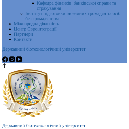
Кафедра фінансів, банківської справи та
страхування
Інститут підготовки іноземних громадян та осіб
без громадянства
Міжнародна діяльність
Центр Євроінтеграції
Партнери
Контакти
Державний біотехнологічний університет
Державний біотехнологічний університет