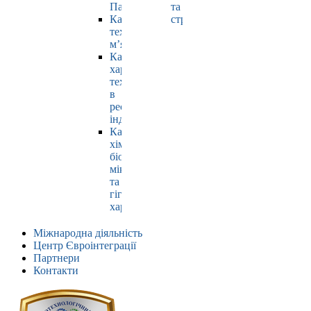
Павлюк
та
Кафедра
страхування
технології
м’яса
Кафедра
харчових
технологій
в
ресторанній
індустрії
Кафедра
хімії,
біохімії,
мікробіології
та
гігієни
харчування
Міжнародна діяльність
Центр Євроінтеграції
Партнери
Контакти