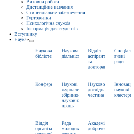
Виховна робота
Дистанційне навчання
Стипендіальне забезпечення
Гуртожитки
Психологічна служба
Інформація для студентів
Вступнику
Наука
Наукова
Наукова
Відділ
Спеціаліз
бібліотека
діяльність
аспірантури
вчені
та
ради
докторантури
Конференції
Наукові
Науково-
Інноваці
журнали,
дослідна
наукові
збірники
частина
кластери
наукових
праць
Відділ
Рада
Академічна
організації
молодих
доброчесність
наукової
вчених