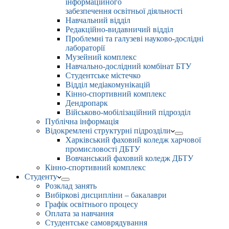
інформаційного
забезпечення освітньої діяльності
Навчальний відділ
Редакційно-видавничий відділ
Проблемні та галузеві науково-дослідні
лабораторії
Музейний комплекс
Навчально-дослідний комбінат БТУ
Студентське містечко
Відділ медіакомунікацій
Кінно-спортивний комплекс
Дендропарк
Військово-мобілізаційний підрозділ
Публічна інформація
Відокремлені структурні підрозділи
Харківський фаховий коледж харчової
промисловості ДБТУ
Вовчанський фаховий коледж ДБТУ
Кінно-спортивний комплекс
Студенту
Розклад занять
Вибіркові дисципліни – бакалаври
Графік освітнього процесу
Оплата за навчання
Студентське самоврядування