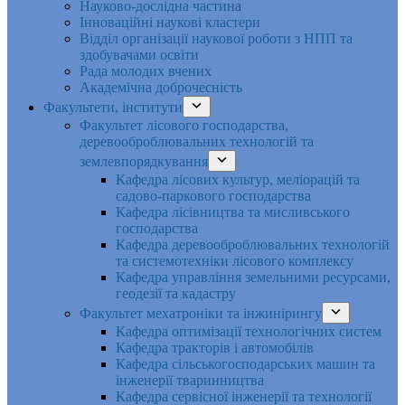
Науково-дослідна частина
Інноваційні наукові кластери
Відділ організації наукової роботи з НПП та
здобувачами освіти
Рада молодих вчених
Академічна доброчесність
Факультети, інститути
Факультет лісового господарства,
деревооброблювальних технологій та
землевпорядкування
Кафедра лісових культур, меліорацій та
садово-паркового господарства
Кафедра лісівництва та мисливського
господарства
Кафедра деревооброблювальних технологій
та системотехніки лісового комплексу
Кафедра управління земельними ресурсами,
геодезії та кадастру
Факультет мехатроніки та інжинірингу
Кафедра оптимізації технологічних систем
Кафедра тракторів і автомобілів
Кафедра сільськогосподарських машин та
інженерії тваринництва
Кафедра cервісної інженерії та технології