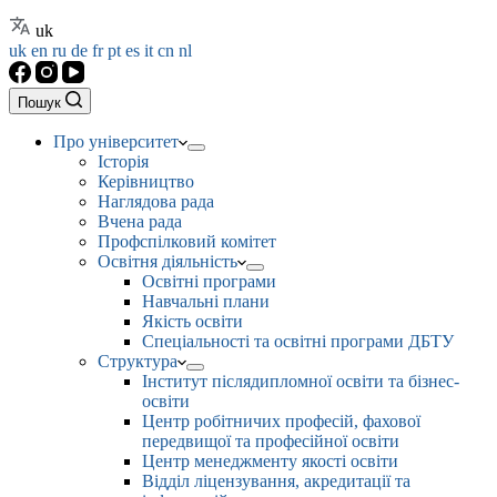
uk
uk
en
ru
de
fr
pt
es
it
cn
nl
Пошук
Про університет
Історія
Керівництво
Наглядова рада
Вчена рада
Профспілковий комітет
Освітня діяльність
Освітні програми
Навчальні плани
Якість освіти
Спеціальності та освітні програми ДБТУ
Структура
Інститут післядипломної освіти та бізнес-
освіти
Центр робітничих професій, фахової
передвищої та професійної освіти
Центр менеджменту якості освіти
Відділ ліцензування, акредитації та