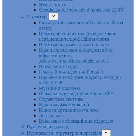
Якість освіти
Спеціальності та освітні програми ДБТУ
Структура
Інститут післядипломної освіти та бізнес-
освіти
Центр робітничих професій, фахової
передвищої та професійної освіти
Центр менеджменту якості освіти
Відділ ліцензування, акредитації та
інформаційного
забезпечення освітньої діяльності
Навчальний відділ
Редакційно-видавничий відділ
Проблемні та галузеві науково-дослідні
лабораторії
Музейний комплекс
Навчально-дослідний комбінат БТУ
Студентське містечко
Відділ медіакомунікацій
Кінно-спортивний комплекс
Дендропарк
Військово-мобілізаційний підрозділ
Публічна інформація
Відокремлені структурні підрозділи