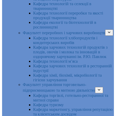
Кафедра технологій та селекції в
тваринництві
Кафедра технології переробки та якості
продукції тваринництва
Кафедра екології та біотехнологій в
рослинництві
Факультет переробних і харчових виробництв
Кафедра технології хлібопродуктів і
кондитерських виробів
Кафедра харчових технологій продуктів з
плодів, овочів і молока та інновацій в
оздоровчому харчуванні ім. Р.Ю. Павлюк
Кафедра технології м’яса
Кафедра харчових технологій в ресторанній
індустрії
Кафедра хімії, біохімії, мікробіології та
гігієни харчування
Факультет управління торговельно-
підприємницькою та митною діяльністю
Кафедра торгівлі, готельно-ресторанної та
митної справи
Кафедра туризму
Кафедра маркетингу, управління репутацією
та клієнтським досвідом