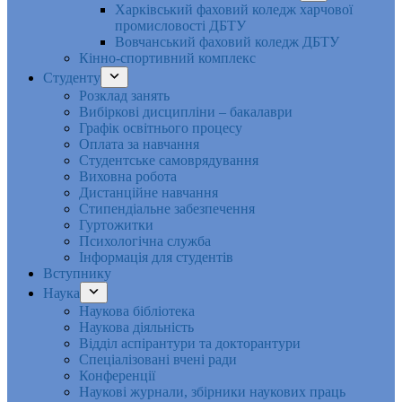
Харківський фаховий коледж харчової
промисловості ДБТУ
Вовчанський фаховий коледж ДБТУ
Кінно-спортивний комплекс
Студенту
Розклад занять
Вибіркові дисципліни – бакалаври
Графік освітнього процесу
Оплата за навчання
Студентське самоврядування
Виховна робота
Дистанційне навчання
Стипендіальне забезпечення
Гуртожитки
Психологічна служба
Інформація для студентів
Вступнику
Наука
Наукова бібліотека
Наукова діяльність
Відділ аспірантури та докторантури
Спеціалізовані вчені ради
Конференції
Наукові журнали, збірники наукових праць