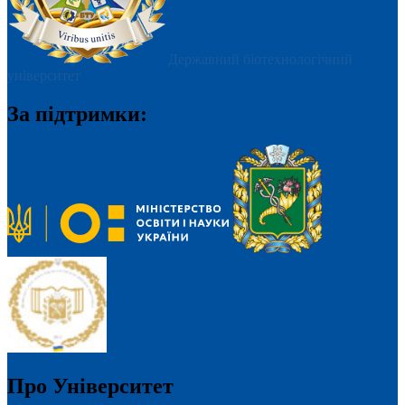
Державний біотехнологічний
університет
За підтримки:
Про Університет