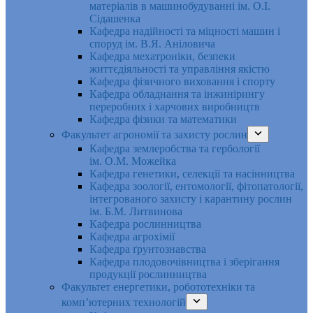
матеріалів в машинобудуванні ім. О.І.
Сідашенка
Кафедра надійності та міцності машин і
споруд ім. В.Я. Аніловича
Кафедра мехатроніки, безпеки
життєдіяльності та управління якістю
Кафедра фізичного виховання і спорту
Кафедра обладнання та інжинірингу
переробних і харчових виробництв
Кафедра фізики та математики
Факультет агрономії та захисту рослин
Кафедра землеробства та гербології
ім. О.М. Можейка
Кафедра генетики, селекції та насінництва
Кафедра зоології, ентомології, фітопатології,
інтегрованого захисту і карантину рослин
ім. Б.М. Литвинова
Кафедра рослинництва
Кафедра агрохімії
Кафедра ґрунтознавства
Кафедра плодовочівництва і зберігання
продукції рослинництва
Факультет енергетики, робототехніки та
комп’ютерних технологій