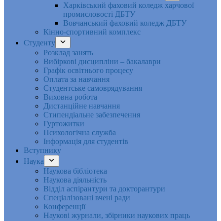
Харківський фаховий коледж харчової
промисловості ДБТУ
Вовчанський фаховий коледж ДБТУ
Кінно-спортивний комплекс
Студенту
Розклад занять
Вибіркові дисципліни – бакалаври
Графік освітнього процесу
Оплата за навчання
Студентське самоврядування
Виховна робота
Дистанційне навчання
Стипендіальне забезпечення
Гуртожитки
Психологічна служба
Інформація для студентів
Вступнику
Наука
Наукова бібліотека
Наукова діяльність
Відділ аспірантури та докторантури
Спеціалізовані вчені ради
Конференції
Наукові журнали, збірники наукових праць