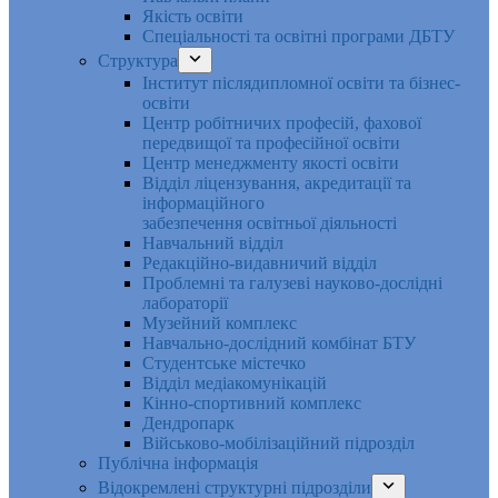
Якість освіти
Спеціальності та освітні програми ДБТУ
Структура
Інститут післядипломної освіти та бізнес-
освіти
Центр робітничих професій, фахової
передвищої та професійної освіти
Центр менеджменту якості освіти
Відділ ліцензування, акредитації та
інформаційного
забезпечення освітньої діяльності
Навчальний відділ
Редакційно-видавничий відділ
Проблемні та галузеві науково-дослідні
лабораторії
Музейний комплекс
Навчально-дослідний комбінат БТУ
Студентське містечко
Відділ медіакомунікацій
Кінно-спортивний комплекс
Дендропарк
Військово-мобілізаційний підрозділ
Публічна інформація
Відокремлені структурні підрозділи