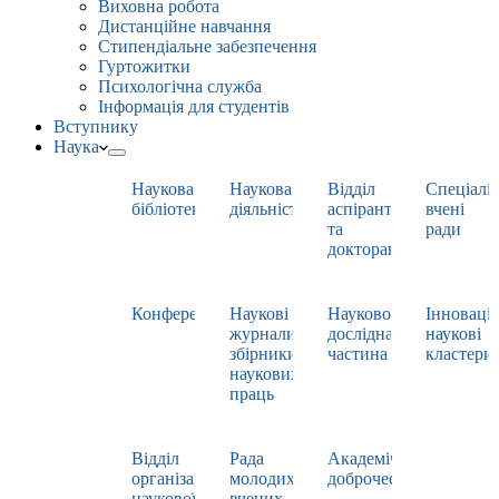
Виховна робота
Дистанційне навчання
Стипендіальне забезпечення
Гуртожитки
Психологічна служба
Інформація для студентів
Вступнику
Наука
Наукова
Наукова
Відділ
Спеціаліз
бібліотека
діяльність
аспірантури
вчені
та
ради
докторантури
Конференції
Наукові
Науково-
Інноваці
журнали,
дослідна
наукові
збірники
частина
кластери
наукових
праць
Відділ
Рада
Академічна
організації
молодих
доброчесність
наукової
вчених