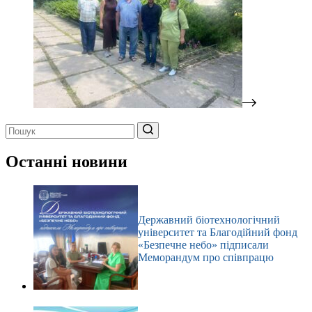
Немає
результатів
Останні новини
Державний біотехнологічний
університет та Благодійний фонд
«Безпечне небо» підписали
Меморандум про співпрацю