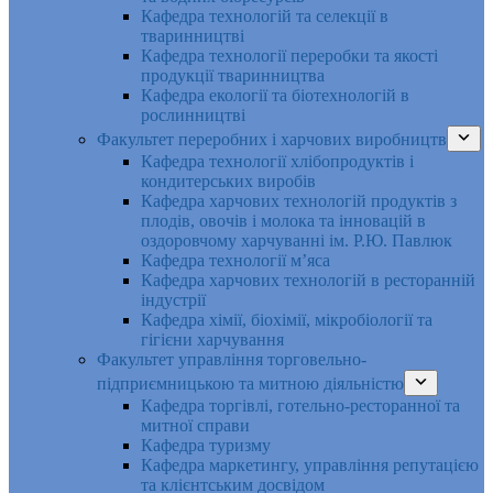
Кафедра технологій та селекції в
тваринництві
Кафедра технології переробки та якості
продукції тваринництва
Кафедра екології та біотехнологій в
рослинництві
Факультет переробних і харчових виробництв
Кафедра технології хлібопродуктів і
кондитерських виробів
Кафедра харчових технологій продуктів з
плодів, овочів і молока та інновацій в
оздоровчому харчуванні ім. Р.Ю. Павлюк
Кафедра технології м’яса
Кафедра харчових технологій в ресторанній
індустрії
Кафедра хімії, біохімії, мікробіології та
гігієни харчування
Факультет управління торговельно-
підприємницькою та митною діяльністю
Кафедра торгівлі, готельно-ресторанної та
митної справи
Кафедра туризму
Кафедра маркетингу, управління репутацією
та клієнтським досвідом