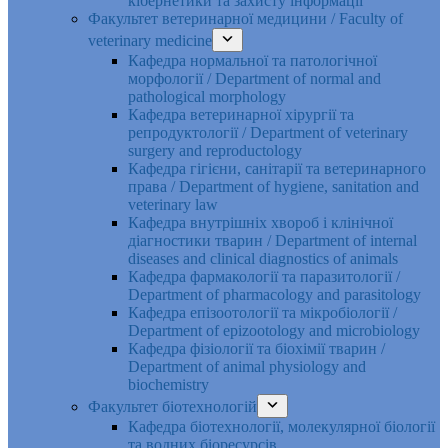
кібернетики та захисту інформації
Факультет ветеринарної медицини / Faculty of
veterinary medicine
Кафедра нормальної та патологічної
морфології / Department of normal and
pathological morphology
Кафедра ветеринарної хірургії та
репродуктології / Department of veterinary
surgery and reproductology
Кафедра гігієни, санітарії та ветеринарного
права / Department of hygiene, sanitation and
veterinary law
Кафедра внутрішніх хвороб і клінічної
діагностики тварин / Department of internal
diseases and clinical diagnostics of animals
Кафедра фармакології та паразитології /
Department of pharmacology and parasitology
Кафедра епізоотології та мікробіології /
Department of epizootology and microbiology
Кафедра фізіології та біохімії тварин /
Department of animal physiology and
biochemistry
Факультет біотехнологій
Кафедра біотехнології, молекулярної біології
та водних біоресурсів