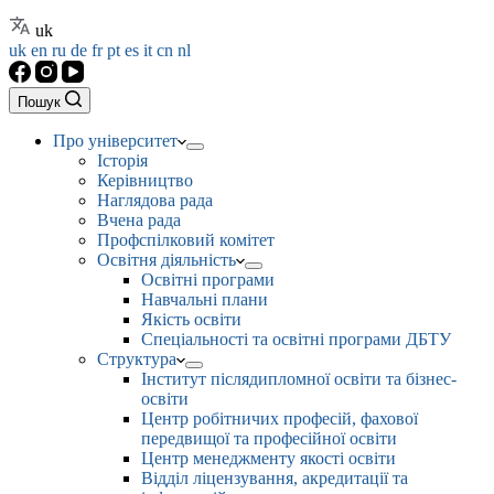
uk
uk
en
ru
de
fr
pt
es
it
cn
nl
Пошук
Про університет
Історія
Керівництво
Наглядова рада
Вчена рада
Профспілковий комітет
Освітня діяльність
Освітні програми
Навчальні плани
Якість освіти
Спеціальності та освітні програми ДБТУ
Структура
Інститут післядипломної освіти та бізнес-
освіти
Центр робітничих професій, фахової
передвищої та професійної освіти
Центр менеджменту якості освіти
Відділ ліцензування, акредитації та