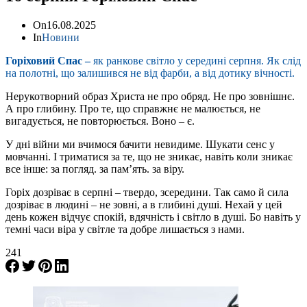
On
16.08.2025
In
Новини
Горіховий Спас –
як ранкове світло у середині серпня. Як слід
на полотні, що залишився не від фарби, а від дотику вічності.
Нерукотворний образ Христа не про обряд. Не про зовнішнє.
А про глибину. Про те, що справжнє не малюється, не
вигадується, не повторюється. Воно – є.
У дні війни ми вчимося бачити невидиме. Шукати сенс у
мовчанні. І триматися за те, що не зникає, навіть коли зникає
все інше: за погляд. за пам’ять. за віру.
Горіх дозріває в серпні – твердо, зсередини. Так само й сила
дозріває в людині – не зовні, а в глибині душі. Нехай у цей
день кожен відчує спокій, вдячність і світло в душі. Бо навіть у
темні часи віра у світле та добре лишається з нами.
241