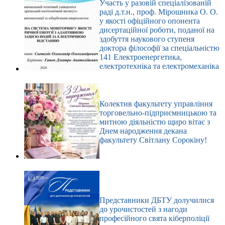
Участь у разовій спеціалізованій
раді д.т.н., проф. Мірошника О. О.
у якості офіційного опонента
дисертаційної роботи, поданої на
здобуття наукового ступеня
доктора філософії за спеціальністю
141 Електроенергетика,
електротехніка та електромеханіка
Колектив факультету управління
торговельно-підприємницькою та
митною діяльністю щиро вітає з
Днем народження декана
факультету Світлану Сорокіну!
Представники ДБТУ долучилися
до урочистостей з нагоди
професійного свята кіберполіції