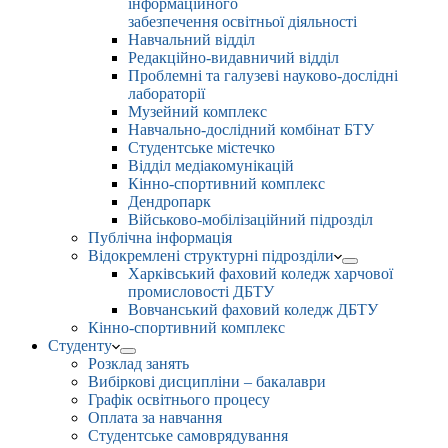
інформаційного
забезпечення освітньої діяльності
Навчальний відділ
Редакційно-видавничий відділ
Проблемні та галузеві науково-дослідні
лабораторії
Музейний комплекс
Навчально-дослідний комбінат БТУ
Студентське містечко
Відділ медіакомунікацій
Кінно-спортивний комплекс
Дендропарк
Військово-мобілізаційний підрозділ
Публічна інформація
Відокремлені структурні підрозділи
Харківський фаховий коледж харчової
промисловості ДБТУ
Вовчанський фаховий коледж ДБТУ
Кінно-спортивний комплекс
Студенту
Розклад занять
Вибіркові дисципліни – бакалаври
Графік освітнього процесу
Оплата за навчання
Студентське самоврядування