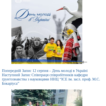
Попередній
Запис
12 серпня – День молоді в Україні
Наступний
Запис
Співпраця співробітників кафедри
ґрунтознавства з науковцями ННЦ “ІСЕ ім. засл. проф. М.С.
Бокаріуса”