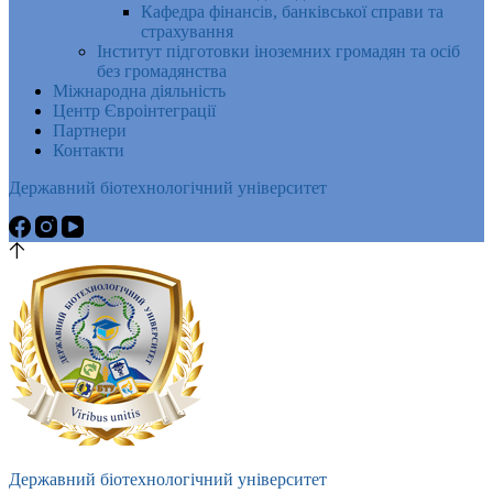
Кафедра фінансів, банківської справи та
страхування
Інститут підготовки іноземних громадян та осіб
без громадянства
Міжнародна діяльність
Центр Євроінтеграції
Партнери
Контакти
Державний біотехнологічний університет
Державний біотехнологічний університет