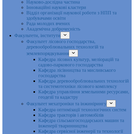
Науково-дослідна частина
Інноваційні наукові кластери
Відділ організації наукової роботи з НПП та
здобувачами освіти
Рада молодих вчених
Академічна доброчесність
Факультети, інститути
Факультет лісового господарства,
деревооброблювальних технологій та
землевпорядкування
Кафедра лісових культур, меліорацій та
садово-паркового господарства
Кафедра лісівництва та мисливського
господарства
Кафедра деревооброблювальних технологій
та системотехніки лісового комплексу
Кафедра управління земельними ресурсами,
геодезії та кадастру
Факультет мехатроніки та інжинірингу
Кафедра оптимізації технологічних систем
Кафедра тракторів і автомобілів
Кафедра сільськогосподарських машин та
інженерії тваринництва
Кафедра cервісної інженерії та технології