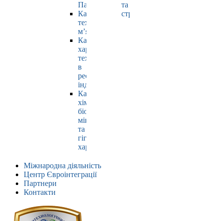
Павлюк
та
Кафедра
страхування
технології
м’яса
Кафедра
харчових
технологій
в
ресторанній
індустрії
Кафедра
хімії,
біохімії,
мікробіології
та
гігієни
харчування
Міжнародна діяльність
Центр Євроінтеграції
Партнери
Контакти