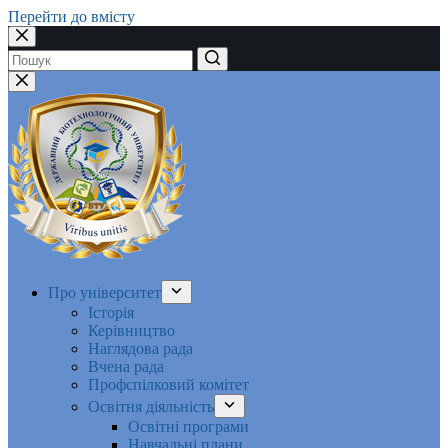
Перейти до вмісту
Немає
результатів
Про університет
Історія
Керівництво
Наглядова рада
Вчена рада
Профспілковий комітет
Освітня діяльність
Освітні програми
Навчальні плани