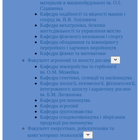
матеріалів в машинобудуванні ім. О.І.
Сідашенка
Кафедра надійності та міцності машин і
споруд ім. В.Я. Аніловича
Кафедра мехатроніки, безпеки
життєдіяльності та управління якістю
Кафедра фізичного виховання і спорту
Кафедра обладнання та інжинірингу
переробних і харчових виробництв
Кафедра фізики та математики
Факультет агрономії та захисту рослин
Кафедра землеробства та гербології
ім. О.М. Можейка
Кафедра генетики, селекції та насінництва
Кафедра зоології, ентомології, фітопатології,
інтегрованого захисту і карантину рослин
ім. Б.М. Литвинова
Кафедра рослинництва
Кафедра агрохімії
Кафедра ґрунтознавства
Кафедра плодовочівництва і зберігання
продукції рослинництва
Факультет енергетики, робототехніки та
комп’ютерних технологій