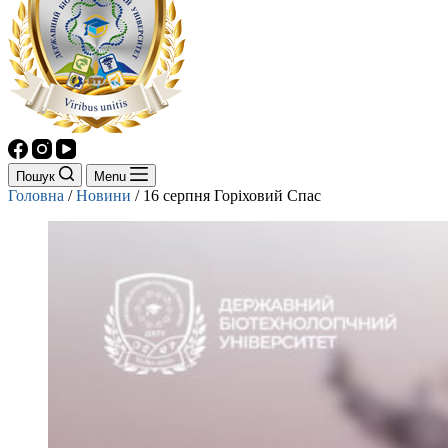
Пошук
Menu
Головна
/
Новини
/
16 серпня Горіховий Спас