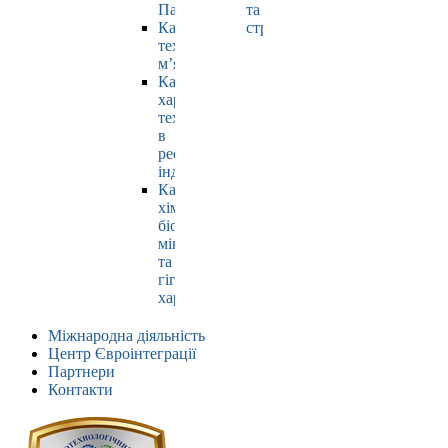
Павлюк
та
Кафедра
страхування
технології
м’яса
Кафедра
харчових
технологій
в
ресторанній
індустрії
Кафедра
хімії,
біохімії,
мікробіології
та
гігієни
харчування
Міжнародна діяльність
Центр Євроінтеграції
Партнери
Контакти