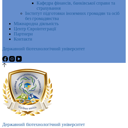
Кафедра фінансів, банківської справи та
страхування
Інститут підготовки іноземних громадян та осіб
без громадянства
Міжнародна діяльність
Центр Євроінтеграції
Партнери
Контакти
Державний біотехнологічний університет
Державний біотехнологічний університет