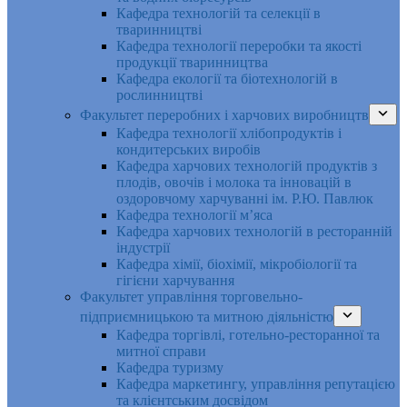
Кафедра технологій та селекції в
тваринництві
Кафедра технології переробки та якості
продукції тваринництва
Кафедра екології та біотехнологій в
рослинництві
Факультет переробних і харчових виробництв
Кафедра технології хлібопродуктів і
кондитерських виробів
Кафедра харчових технологій продуктів з
плодів, овочів і молока та інновацій в
оздоровчому харчуванні ім. Р.Ю. Павлюк
Кафедра технології м’яса
Кафедра харчових технологій в ресторанній
індустрії
Кафедра хімії, біохімії, мікробіології та
гігієни харчування
Факультет управління торговельно-
підприємницькою та митною діяльністю
Кафедра торгівлі, готельно-ресторанної та
митної справи
Кафедра туризму
Кафедра маркетингу, управління репутацією
та клієнтським досвідом