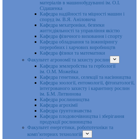
матеріалів в машинобудуванні ім. О.І.
Сідашенка
Кафедра надійності та міцності машин і
споруд ім. В.Я. Аніловича
Кафедра мехатроніки, безпеки
життєдіяльності та управління якістю
Кафедра фізичного виховання і спорту
Кафедра обладнання та інжинірингу
переробних і харчових виробництв
Кафедра фізики та математики
Факультет агрономії та захисту рослин
Кафедра землеробства та гербології
ім. О.М. Можейка
Кафедра генетики, селекції та насінництва
Кафедра зоології, ентомології, фітопатології,
інтегрованого захисту і карантину рослин
ім. Б.М. Литвинова
Кафедра рослинництва
Кафедра агрохімії
Кафедра ґрунтознавства
Кафедра плодовочівництва і зберігання
продукції рослинництва
Факультет енергетики, робототехніки та
комп’ютерних технологій