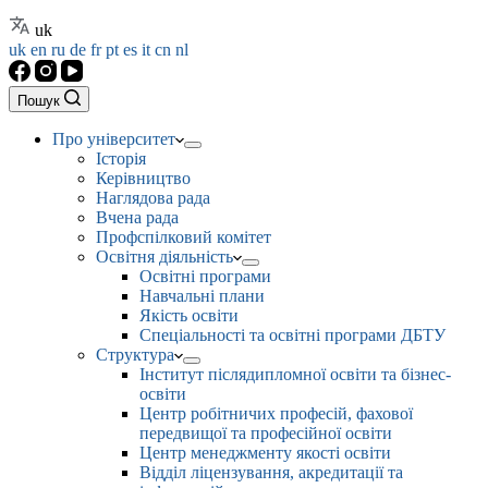
uk
uk
en
ru
de
fr
pt
es
it
cn
nl
Пошук
Про університет
Історія
Керівництво
Наглядова рада
Вчена рада
Профспілковий комітет
Освітня діяльність
Освітні програми
Навчальні плани
Якість освіти
Спеціальності та освітні програми ДБТУ
Структура
Інститут післядипломної освіти та бізнес-
освіти
Центр робітничих професій, фахової
передвищої та професійної освіти
Центр менеджменту якості освіти
Відділ ліцензування, акредитації та