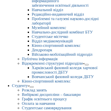
інформаційного
забезпечення освітньої діяльності
Навчальний відділ
Редакційно-видавничий відділ
Проблемні та галузеві науково-дослідні
лабораторії
Музейний комплекс
Навчально-дослідний комбінат БТУ
Студентське містечко
Відділ медіакомунікацій
Кінно-спортивний комплекс
Дендропарк
Військово-мобілізаційний підрозділ
Публічна інформація
Відокремлені структурні підрозділи
Харківський фаховий коледж харчової
промисловості ДБТУ
Вовчанський фаховий коледж ДБТУ
Кінно-спортивний комплекс
Студенту
Розклад занять
Вибіркові дисципліни – бакалаври
Графік освітнього процесу
Оплата за навчання
Студентське самоврядування