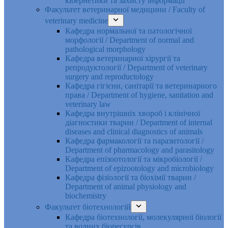
кібернетики та захисту інформації
Факультет ветеринарної медицини / Faculty of
veterinary medicine
Кафедра нормальної та патологічної
морфології / Department of normal and
pathological morphology
Кафедра ветеринарної хірургії та
репродуктології / Department of veterinary
surgery and reproductology
Кафедра гігієни, санітарії та ветеринарного
права / Department of hygiene, sanitation and
veterinary law
Кафедра внутрішніх хвороб і клінічної
діагностики тварин / Department of internal
diseases and clinical diagnostics of animals
Кафедра фармакології та паразитології /
Department of pharmacology and parasitology
Кафедра епізоотології та мікробіології /
Department of epizootology and microbiology
Кафедра фізіології та біохімії тварин /
Department of animal physiology and
biochemistry
Факультет біотехнологій
Кафедра біотехнології, молекулярної біології
та водних біоресурсів