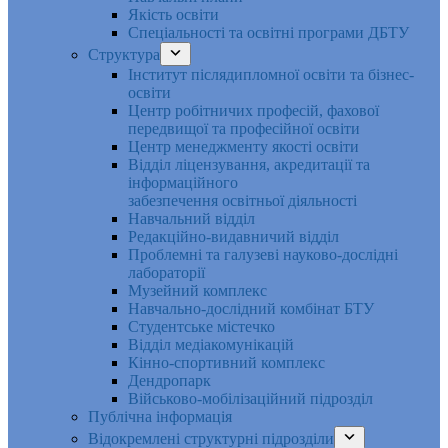
Якість освіти
Спеціальності та освітні програми ДБТУ
Структура
Інститут післядипломної освіти та бізнес-
освіти
Центр робітничих професій, фахової
передвищої та професійної освіти
Центр менеджменту якості освіти
Відділ ліцензування, акредитації та
інформаційного
забезпечення освітньої діяльності
Навчальний відділ
Редакційно-видавничий відділ
Проблемні та галузеві науково-дослідні
лабораторії
Музейний комплекс
Навчально-дослідний комбінат БТУ
Студентське містечко
Відділ медіакомунікацій
Кінно-спортивний комплекс
Дендропарк
Військово-мобілізаційний підрозділ
Публічна інформація
Відокремлені структурні підрозділи