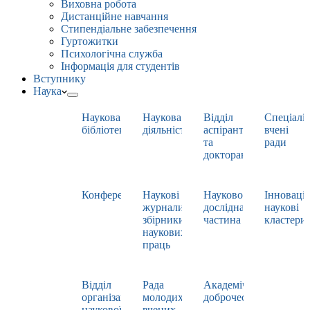
Виховна робота
Дистанційне навчання
Стипендіальне забезпечення
Гуртожитки
Психологічна служба
Інформація для студентів
Вступнику
Наука
Наукова
Наукова
Відділ
Спеціаліз
бібліотека
діяльність
аспірантури
вчені
та
ради
докторантури
Конференції
Наукові
Науково-
Інноваці
журнали,
дослідна
наукові
збірники
частина
кластери
наукових
праць
Відділ
Рада
Академічна
організації
молодих
доброчесність
наукової
вчених