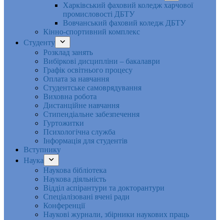
Харківський фаховий коледж харчової
промисловості ДБТУ
Вовчанський фаховий коледж ДБТУ
Кінно-спортивний комплекс
Студенту
Розклад занять
Вибіркові дисципліни – бакалаври
Графік освітнього процесу
Оплата за навчання
Студентське самоврядування
Виховна робота
Дистанційне навчання
Стипендіальне забезпечення
Гуртожитки
Психологічна служба
Інформація для студентів
Вступнику
Наука
Наукова бібліотека
Наукова діяльність
Відділ аспірантури та докторантури
Спеціалізовані вчені ради
Конференції
Наукові журнали, збірники наукових праць