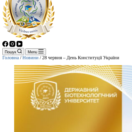
Пошук
Menu
Головна
/
Новини
/
28 червня – День Конституції України