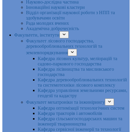
Науково-дослідна частина
Інноваційні наукові кластери
Відділ організації наукової роботи з НПП та
здобувачами освіти
Рада молодих вчених
Академічна доброчесність
Факультети, інститути
Факультет лісового господарства,
деревооброблювальних технологій та
землевпорядкування
Кафедра лісових культур, меліорацій та
садово-паркового господарства
Кафедра лісівництва та мисливського
господарства
Кафедра деревооброблювальних технологій
та системотехніки лісового комплексу
Кафедра управління земельними ресурсами,
геодезії та кадастру
Факультет мехатроніки та інжинірингу
Кафедра оптимізації технологічних систем
Кафедра тракторів і автомобілів
Кафедра сільськогосподарських машин та
інженерії тваринництва
Кафедра cервісної інженерії та технології