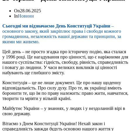
On
28.06.2025
In
Новини
Сьогодні ми відзначаємо День Конституції України
–
основного закону, який закріплює права і свободи кожного
громадянина, незалежність нашої держави та принципи, за
якими ми живемо.
Цей день – не просто згадка про історичну подію, яка сталася
у 1996 році. Це нагадування про цінності, що є наріжними для
нашого суспільства: гідність, свободу, рівність, справедливість
і повагу до людини. У часи великих викликів ці цінності
набувають ще глибшого змісту.
Конституція – це не лише документ. Це про нашу щоденну
відповідальність. Про силу духу. Про те, як українці вміють
боронити те, що їм по праву належить: право жити, навчатися,
творити та мріяти у вільній країні.
Майбутнє України – у знаннях, у людях і у нездоланній вірі в
свою державу.
Вітаємо з Днем Конституції України! Нехай закон і
справедливість завжди будуть основою нашого життя у