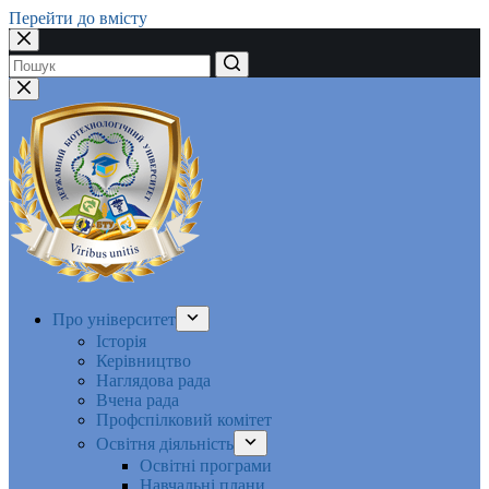
Перейти до вмісту
Немає
результатів
Про університет
Історія
Керівництво
Наглядова рада
Вчена рада
Профспілковий комітет
Освітня діяльність
Освітні програми
Навчальні плани