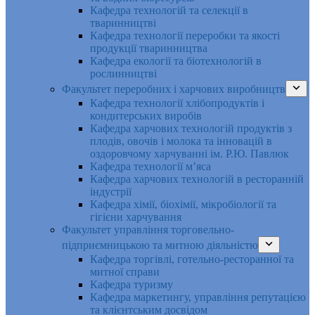
Кафедра технологій та селекції в
тваринництві
Кафедра технології переробки та якості
продукції тваринництва
Кафедра екології та біотехнологій в
рослинництві
Факультет переробних і харчових виробництв
Кафедра технології хлібопродуктів і
кондитерських виробів
Кафедра харчових технологій продуктів з
плодів, овочів і молока та інновацій в
оздоровчому харчуванні ім. Р.Ю. Павлюк
Кафедра технології м’яса
Кафедра харчових технологій в ресторанній
індустрії
Кафедра хімії, біохімії, мікробіології та
гігієни харчування
Факультет управління торговельно-
підприємницькою та митною діяльністю
Кафедра торгівлі, готельно-ресторанної та
митної справи
Кафедра туризму
Кафедра маркетингу, управління репутацією
та клієнтським досвідом