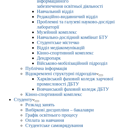
інформаційного
забезпечення освітньої діяльності
Навчальний відділ
Редакційно-видавничий відділ
Проблемні та галузеві науково-дослідні
лабораторії
Музейний комплекс
Навчально-дослідний комбінат БТУ
Студентське містечко
Відділ медіакомунікацій
Кінно-спортивний комплекс
Дендропарк
Військово-мобілізаційний підрозділ
Публічна інформація
Відокремлені структурні підрозділи
Харківський фаховий коледж харчової
промисловості ДБТУ
Вовчанський фаховий коледж ДБТУ
Кінно-спортивний комплекс
Студенту
Розклад занять
Вибіркові дисципліни – бакалаври
Графік освітнього процесу
Оплата за навчання
Студентське самоврядування