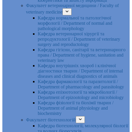
кібернетики та захисту інформації
Факультет ветеринарної медицини / Faculty of
veterinary medicine
Кафедра нормальної та патологічної
морфології / Department of normal and
pathological morphology
Кафедра ветеринарної хірургії та
репродуктології / Department of veterinary
surgery and reproductology
Кафедра гігієни, санітарії та ветеринарного
права / Department of hygiene, sanitation and
veterinary law
Кафедра внутрішніх хвороб і клінічної
діагностики тварин / Department of internal
diseases and clinical diagnostics of animals
Кафедра фармакології та паразитології /
Department of pharmacology and parasitology
Кафедра епізоотології та мікробіології /
Department of epizootology and microbiology
Кафедра фізіології та біохімії тварин /
Department of animal physiology and
biochemistry
Факультет біотехнологій
Кафедра біотехнології, молекулярної біології
та водних біоресурсів