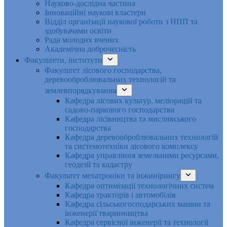
Науково-дослідна частина
Інноваційні наукові кластери
Відділ організації наукової роботи з НПП та
здобувачами освіти
Рада молодих вчених
Академічна доброчесність
Факультети, інститути
Факультет лісового господарства,
деревооброблювальних технологій та
землевпорядкування
Кафедра лісових культур, меліорацій та
садово-паркового господарства
Кафедра лісівництва та мисливського
господарства
Кафедра деревооброблювальних технологій
та системотехніки лісового комплексу
Кафедра управління земельними ресурсами,
геодезії та кадастру
Факультет мехатроніки та інжинірингу
Кафедра оптимізації технологічних систем
Кафедра тракторів і автомобілів
Кафедра сільськогосподарських машин та
інженерії тваринництва
Кафедра cервісної інженерії та технології