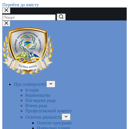
Перейти до вмісту
Немає
результатів
Про університет
Історія
Керівництво
Наглядова рада
Вчена рада
Профспілковий комітет
Освітня діяльність
Освітні програми
Навчальні плани