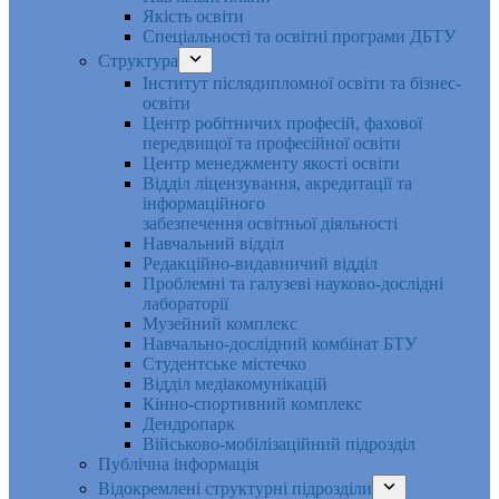
Якість освіти
Спеціальності та освітні програми ДБТУ
Структура
Інститут післядипломної освіти та бізнес-
освіти
Центр робітничих професій, фахової
передвищої та професійної освіти
Центр менеджменту якості освіти
Відділ ліцензування, акредитації та
інформаційного
забезпечення освітньої діяльності
Навчальний відділ
Редакційно-видавничий відділ
Проблемні та галузеві науково-дослідні
лабораторії
Музейний комплекс
Навчально-дослідний комбінат БТУ
Студентське містечко
Відділ медіакомунікацій
Кінно-спортивний комплекс
Дендропарк
Військово-мобілізаційний підрозділ
Публічна інформація
Відокремлені структурні підрозділи