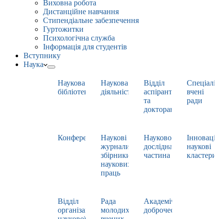
Виховна робота
Дистанційне навчання
Стипендіальне забезпечення
Гуртожитки
Психологічна служба
Інформація для студентів
Вступнику
Наука
Наукова
Наукова
Відділ
Спеціаліз
бібліотека
діяльність
аспірантури
вчені
та
ради
докторантури
Конференції
Наукові
Науково-
Інноваці
журнали,
дослідна
наукові
збірники
частина
кластери
наукових
праць
Відділ
Рада
Академічна
організації
молодих
доброчесність
наукової
вчених