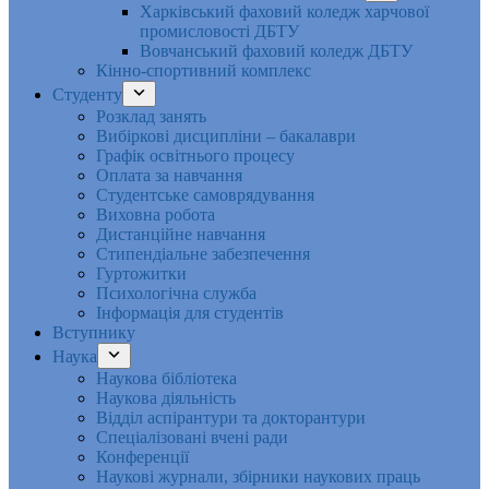
Харківський фаховий коледж харчової
промисловості ДБТУ
Вовчанський фаховий коледж ДБТУ
Кінно-спортивний комплекс
Студенту
Розклад занять
Вибіркові дисципліни – бакалаври
Графік освітнього процесу
Оплата за навчання
Студентське самоврядування
Виховна робота
Дистанційне навчання
Стипендіальне забезпечення
Гуртожитки
Психологічна служба
Інформація для студентів
Вступнику
Наука
Наукова бібліотека
Наукова діяльність
Відділ аспірантури та докторантури
Спеціалізовані вчені ради
Конференції
Наукові журнали, збірники наукових праць