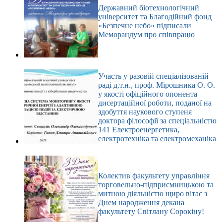
Державний біотехнологічний
університет та Благодійний фонд
«Безпечне небо» підписали
Меморандум про співпрацю
Участь у разовій спеціалізованій
раді д.т.н., проф. Мірошника О. О.
у якості офіційного опонента
дисертаційної роботи, поданої на
здобуття наукового ступеня
доктора філософії за спеціальністю
141 Електроенергетика,
електротехніка та електромеханіка
Колектив факультету управління
торговельно-підприємницькою та
митною діяльністю щиро вітає з
Днем народження декана
факультету Світлану Сорокіну!