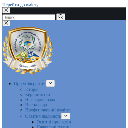
Перейти до вмісту
Немає
результатів
Про університет
Історія
Керівництво
Наглядова рада
Вчена рада
Профспілковий комітет
Освітня діяльність
Освітні програми
Навчальні плани