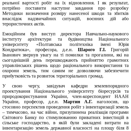
реальної вартості робіт на їх відновлення. І як результат,
потрібно поставити наступне завдання про розробку
Методики визначення розміру нанесеної шкоди та збитків
внаслідок надзвичайних ситуацій, воєнних дій або
терористичних актів.
Емоційним був виступ директора Навчально-наукового
інституту архітектури та будівництва Національного
університету «Полтавська політехніка імені Юрія
Кондратюка», професора, д.е.н.
Шарого Г.І.
Григорій
Іванович звернув увагу на ті помилки та прогалини, які на
сьогоднішній день перешкоджають прийняттю грамотних
управлінських рішень щодо раціонального використання та
охорони земель, тим самим не дозволяючи забезпечити
прибутковість та розвиток територіальних громад.
У свою чергу, завідувач кафедри землевпорядного
проектування Національного університету біоресурсів та
природокористування України, член-кореспондент НААН
України, професор, д.е.н.
Мартин А.Г.
наголосив, що
стосовно перспектив проведення робіт з інвентаризації земель
– тимчасово, на час війни, призупинена реалізація програми
Світового Банку по стимулюванню приватних інвестицій в
сільське господарство, в якій були закладені витрати на
інвентаризацію земель державної власності на площу біля 8