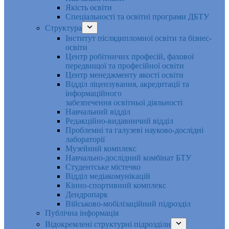
Якість освіти
Спеціальності та освітні програми ДБТУ
Структура
Інститут післядипломної освіти та бізнес-
освіти
Центр робітничих професій, фахової
передвищої та професійної освіти
Центр менеджменту якості освіти
Відділ ліцензування, акредитації та
інформаційного
забезпечення освітньої діяльності
Навчальний відділ
Редакційно-видавничий відділ
Проблемні та галузеві науково-дослідні
лабораторії
Музейний комплекс
Навчально-дослідний комбінат БТУ
Студентське містечко
Відділ медіакомунікацій
Кінно-спортивний комплекс
Дендропарк
Військово-мобілізаційний підрозділ
Публічна інформація
Відокремлені структурні підрозділи