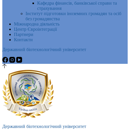
Кафедра фінансів, банківської справи та
страхування
Інститут підготовки іноземних громадян та осіб
без громадянства
Міжнародна діяльність
Центр Євроінтеграції
Партнери
Контакти
Державний біотехнологічний університет
Державний біотехнологічний університет