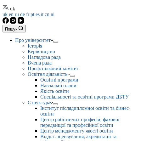
uk
uk
en
ru
de
fr
pt
es
it
cn
nl
Пошук
Про університет
Історія
Керівництво
Наглядова рада
Вчена рада
Профспілковий комітет
Освітня діяльність
Освітні програми
Навчальні плани
Якість освіти
Спеціальності та освітні програми ДБТУ
Структура
Інститут післядипломної освіти та бізнес-
освіти
Центр робітничих професій, фахової
передвищої та професійної освіти
Центр менеджменту якості освіти
Відділ ліцензування, акредитації та