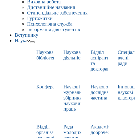
Виховна робота
Дистанційне навчання
Стипендіальне забезпечення
Гуртожитки
Психологічна служба
Інформація для студентів
Вступнику
Наука
Наукова
Наукова
Відділ
Спеціаліз
бібліотека
діяльність
аспірантури
вчені
та
ради
докторантури
Конференції
Наукові
Науково-
Інноваці
журнали,
дослідна
наукові
збірники
частина
кластери
наукових
праць
Відділ
Рада
Академічна
організації
молодих
доброчесність
наукової
вчених