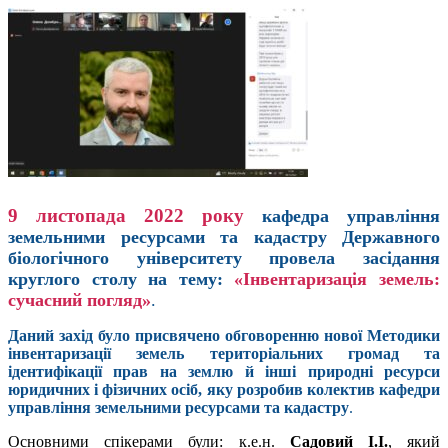
9 листопада 2022 року
кафедра управління
земельними ресурсами та кадастру Державного
біологічного університету провела засідання
круглого столу на тему:
«Інвентаризація земель:
сучасний погляд»
.
Даний захід було присвячено обговоренню нової Методики
інвентаризації земель територіальних громад та
ідентифікації прав на землю й інші природні ресурси
юридичних і фізичних осіб, яку розробив колектив кафедри
управління земельними ресурсами та кадастру
.
Основними спікерами були: к.е.н.
Садовий І.І.
, який