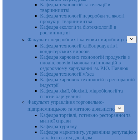
Кафедра технологій та селекції в
тваринництві
Кафедра технології переробки та якості
продукції тваринництва
Кафедра екології та біотехнологій в
рослинництві
Факультет переробних і харчових виробництв
Кафедра технології хлібопродуктів і
кондитерських виробів
Кафедра харчових технологій продуктів з
плодів, овочів і молока та інновацій в
оздоровчому харчуванні ім. Р.Ю. Павлюк
Кафедра технології м’яса
Кафедра харчових технологій в ресторанній
індустрії
Кафедра хімії, біохімії, мікробіології та
гігієни харчування
Факультет управління торговельно-
підприємницькою та митною діяльністю
Кафедра торгівлі, готельно-ресторанної та
митної справи
Кафедра туризму
Кафедра маркетингу, управління репутацією
та клієнтським досвідом