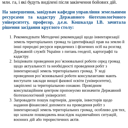
млн. га, і які будуть виділені після закінчення бойових дій.
На завершення, завідувач кафедри управління земельними
ресурсами та кадастру Державного біотехнологічного
університету, професор, д.е.н. Кошкалда І.В. зачитала
рішення засідання круглого столу:
Рекомендувати Методичні рекомендації щодо інвентаризації
земель територіальних громад та ідентифікації прав на землю й
інші природні ресурси юридичних і фізичних осіб на розгляд
Державній службі України з питань геодезії, картографії та
кадастру.
Ініціювати проведення роз’яснювальної роботи серед громад
щодо актуальності та необхідності проведення робіт з
інвентаризації земель територіальних громад. У ході
проведення роз’яснювальної роботи консультантами мають
виступати заклади вищої фахової освіти (університети),
закріплені за територіальною ознакою. Провідним
консультаційним центром пропонуємо визначити Державний
біотехнологічний університет.
Запровадити пошук партнерів, донорів, інвесторів щодо
надання фінансової допомоги на проведення робіт з
інвентаризації земель територіальних громад, особливо для тих,
що зазнали пошкоджень внаслідок надзвичайних ситуацій,
воєнних дій або терористичних актів.