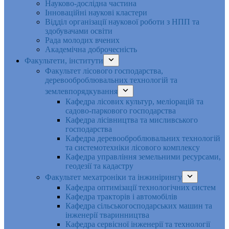
Науково-дослідна частина
Інноваційні наукові кластери
Відділ організації наукової роботи з НПП та
здобувачами освіти
Рада молодих вчених
Академічна доброчесність
Факультети, інститути
Факультет лісового господарства,
деревооброблювальних технологій та
землевпорядкування
Кафедра лісових культур, меліорацій та
садово-паркового господарства
Кафедра лісівництва та мисливського
господарства
Кафедра деревооброблювальних технологій
та системотехніки лісового комплексу
Кафедра управління земельними ресурсами,
геодезії та кадастру
Факультет мехатроніки та інжинірингу
Кафедра оптимізації технологічних систем
Кафедра тракторів і автомобілів
Кафедра сільськогосподарських машин та
інженерії тваринництва
Кафедра cервісної інженерії та технології