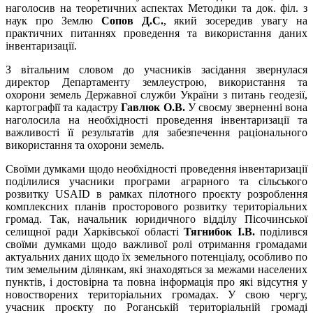
наголосив на теоретичних аспектах Методики та док. філ. з
наук про Землю
Сопов Д.С.
, який зосередив увагу на
практичних питаннях проведення та використання даних
інвентаризації.
З вітальним словом до учасників засідання звернулася
директор Департаменту землеустрою, використання та
охорони земель Державної служби України з питань геодезії,
картографії та кадастру
Гавлюк О.В.
У своєму зверненні вона
наголосила на необхідності проведення інвентаризації та
важливості її результатів для забезпечення раціонального
використання та охорони земель.
Своїми думками щодо необхідності проведення інвентаризації
поділилися учасники програми аграрного та сільського
розвитку USAID в рамках пілотного проєкту розроблення
комплексних планів просторового розвитку територіальних
громад. Так, начальник юридичного відділу Пісочинської
селищної ради Харківської області
Тягнибок І.В.
поділився
своїми думками щодо важливої ролі отримання громадами
актуальних даних щодо їх земельного потенціалу, особливо по
тим земельним ділянкам, які знаходяться за межами населених
пунктів, і достовірна та повна інформація про які відсутня у
новостворених територіальних громадах. У свою чергу,
учасник проєкту по Роганській територіальній громаді