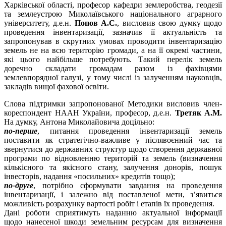
Харківської області, професор кафедри землеробства, геодезії
та землеустрою Миколаївського національного аграрного
університету, д.е.н.
Попов А.С.
, висловив свою думку щодо
проведення інвентаризації, зазначив її актуальність та
запропонував в скрутних умовах проводити інвентаризацію
земель не на всю територію громади, а на її окремі частини,
які цього найбільше потребують. Такий перелік земель
доречно складати громадам разом із фахівцями
землевпорядної галузі, у тому числі із залученням науковців,
закладів вищої фахової освіти.
Слова підтримки запропонованої Методики висловив член-
кореспондент НААН України, професор, д.е.н.
Третяк А.М.
На думку, Антона Миколайовича доцільно:
по-перше
, питання проведення інвентаризації земель
поставити як стратегічно-важливе у післявоєнний час та
звернутися до державних структур щодо створення державної
програми по відновленню територій та земель (визначення
кількісного та якісного стану, залучення донорів, пошук
інвесторів, надання «посильних» кредитів тощо);
по-друге
, потрібно сформувати завдання на проведення
інвентаризації, і залежно від поставленої мети, з’явиться
можливість розрахунку вартості робіт і етапів їх проведення.
Дані роботи сприятимуть наданню актуальної інформації
щодо нанесеної шкоди земельним ресурсам для визначення