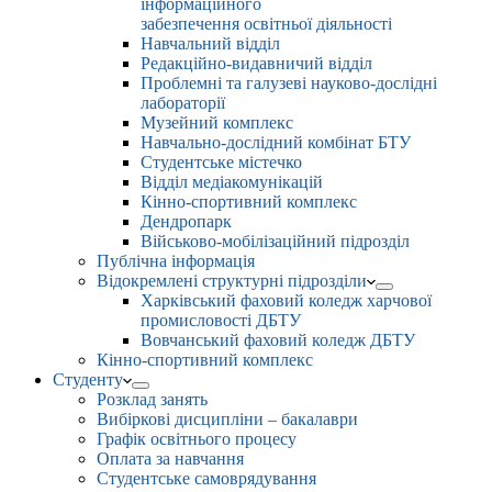
інформаційного
забезпечення освітньої діяльності
Навчальний відділ
Редакційно-видавничий відділ
Проблемні та галузеві науково-дослідні
лабораторії
Музейний комплекс
Навчально-дослідний комбінат БТУ
Студентське містечко
Відділ медіакомунікацій
Кінно-спортивний комплекс
Дендропарк
Військово-мобілізаційний підрозділ
Публічна інформація
Відокремлені структурні підрозділи
Харківський фаховий коледж харчової
промисловості ДБТУ
Вовчанський фаховий коледж ДБТУ
Кінно-спортивний комплекс
Студенту
Розклад занять
Вибіркові дисципліни – бакалаври
Графік освітнього процесу
Оплата за навчання
Студентське самоврядування