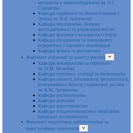
матеріалів в машинобудуванні ім. О.І.
Сідашенка
Кафедра надійності та міцності машин і
споруд ім. В.Я. Аніловича
Кафедра мехатроніки, безпеки
життєдіяльності та управління якістю
Кафедра фізичного виховання і спорту
Кафедра обладнання та інжинірингу
переробних і харчових виробництв
Кафедра фізики та математики
Факультет агрономії та захисту рослин
Кафедра землеробства та гербології
ім. О.М. Можейка
Кафедра генетики, селекції та насінництва
Кафедра зоології, ентомології, фітопатології,
інтегрованого захисту і карантину рослин
ім. Б.М. Литвинова
Кафедра рослинництва
Кафедра агрохімії
Кафедра ґрунтознавства
Кафедра плодовочівництва і зберігання
продукції рослинництва
Факультет енергетики, робототехніки та
комп’ютерних технологій