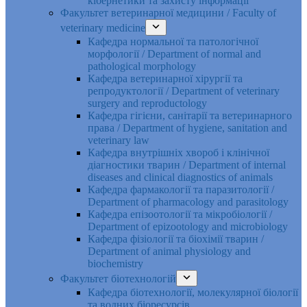
кібернетики та захисту інформації
Факультет ветеринарної медицини / Faculty of
veterinary medicine
Кафедра нормальної та патологічної
морфології / Department of normal and
pathological morphology
Кафедра ветеринарної хірургії та
репродуктології / Department of veterinary
surgery and reproductology
Кафедра гігієни, санітарії та ветеринарного
права / Department of hygiene, sanitation and
veterinary law
Кафедра внутрішніх хвороб і клінічної
діагностики тварин / Department of internal
diseases and clinical diagnostics of animals
Кафедра фармакології та паразитології /
Department of pharmacology and parasitology
Кафедра епізоотології та мікробіології /
Department of epizootology and microbiology
Кафедра фізіології та біохімії тварин /
Department of animal physiology and
biochemistry
Факультет біотехнологій
Кафедра біотехнології, молекулярної біології
та водних біоресурсів