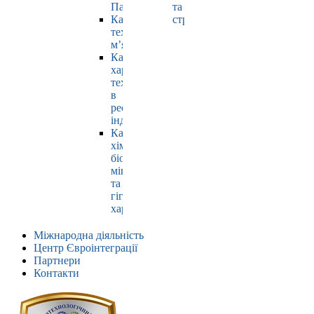
Павлюк
та
Кафедра
страхування
технології
м’яса
Кафедра
харчових
технологій
в
ресторанній
індустрії
Кафедра
хімії,
біохімії,
мікробіології
та
гігієни
харчування
Міжнародна діяльність
Центр Євроінтеграції
Партнери
Контакти