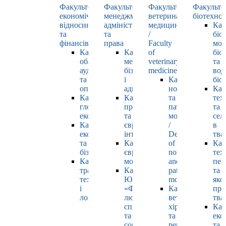
Факультет
Факультет
Факультет
Факульте
економічних
менеджменту,
ветеринарної
біотехнол
відносин
адміністрування
медицини
Каф
та
та
/
біо
фінансів
права
Faculty
мол
Кафедра
Кафедра
of
біол
обліку,
менеджменту,
veterinary
та
аудиту
бізнесу
medicine
вод
та
і
Кафедра
біо
оподаткування
адміністрування
нормальної
Каф
Кафедра
Кафедра
та
тех
глобальної
права
патологічної
та
економіки
та
морфології
сел
Кафедра
європейської
/
в
економіки
інтеграції
Department
тва
та
Кафедра
of
Каф
бізнесу
європейських
normal
тех
Кафедра
мов
and
пер
транспортних
Кафедра
pathological
та
технологій
ЮНЕСКО
morphology
яко
і
«Філософія
Кафедра
про
логістики
людського
ветеринарної
тва
спілкування»
хірургії
Каф
та
та
еко
соціально-
репродуктології
та