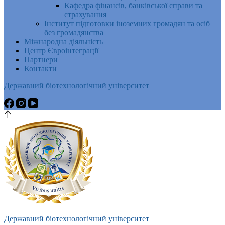
Кафедра фінансів, банківської справи та
страхування
Інститут підготовки іноземних громадян та осіб
без громадянства
Міжнародна діяльність
Центр Євроінтеграції
Партнери
Контакти
Державний біотехнологічний університет
Державний біотехнологічний університет