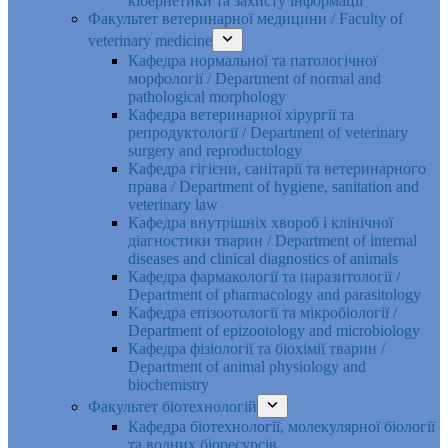
кібернетики та захисту інформації
Факультет ветеринарної медицини / Faculty of
veterinary medicine
Кафедра нормальної та патологічної
морфології / Department of normal and
pathological morphology
Кафедра ветеринарної хірургії та
репродуктології / Department of veterinary
surgery and reproductology
Кафедра гігієни, санітарії та ветеринарного
права / Department of hygiene, sanitation and
veterinary law
Кафедра внутрішніх хвороб і клінічної
діагностики тварин / Department of internal
diseases and clinical diagnostics of animals
Кафедра фармакології та паразитології /
Department of pharmacology and parasitology
Кафедра епізоотології та мікробіології /
Department of epizootology and microbiology
Кафедра фізіології та біохімії тварин /
Department of animal physiology and
biochemistry
Факультет біотехнологій
Кафедра біотехнології, молекулярної біології
та водних біоресурсів