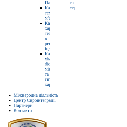
Павлюк
та
Кафедра
страхування
технології
м’яса
Кафедра
харчових
технологій
в
ресторанній
індустрії
Кафедра
хімії,
біохімії,
мікробіології
та
гігієни
харчування
Міжнародна діяльність
Центр Євроінтеграції
Партнери
Контакти