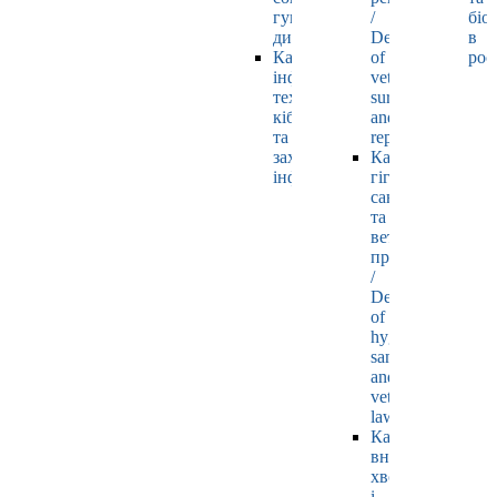
гуманітарних
/
біо
дисциплін
Department
в
Кафедра
of
рос
інформаційних
veterinary
технологій,
surgery
кібернетики
and
та
reproductology
захисту
Кафедра
інформації
гігієни,
санітарії
та
ветеринарного
права
/
Department
of
hygiene,
sanitation
and
veterinary
law
Кафедра
внутрішніх
хвороб
і