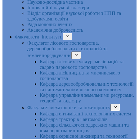
Науково-дослідна частина
Інноваційні наукові кластери
Відділ організації наукової роботи з НПП та
здобувачами освіти
Рада молодих вчених
Академічна доброчесність
Факультети, інститути
Факультет лісового господарства,
деревооброблювальних технологій та
землевпорядкування
Кафедра лісових культур, меліорацій та
садово-паркового господарства
Кафедра лісівництва та мисливського
господарства
Кафедра деревооброблювальних технологій
та системотехніки лісового комплексу
Кафедра управління земельними ресурсами,
геодезії та кадастру
Факультет мехатроніки та інжинірингу
Кафедра оптимізації технологічних систем
Кафедра тракторів і автомобілів
Кафедра сільськогосподарських машин та
інженерії тваринництва
Кафедра cервісної інженерії та технології