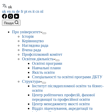
uk
uk
en
ru
de
fr
pt
es
it
cn
nl
Пошук
Про університет
Історія
Керівництво
Наглядова рада
Вчена рада
Профспілковий комітет
Освітня діяльність
Освітні програми
Навчальні плани
Якість освіти
Спеціальності та освітні програми ДБТУ
Структура
Інститут післядипломної освіти та бізнес-
освіти
Центр робітничих професій, фахової
передвищої та професійної освіти
Центр менеджменту якості освіти
Відділ ліцензування, акредитації та