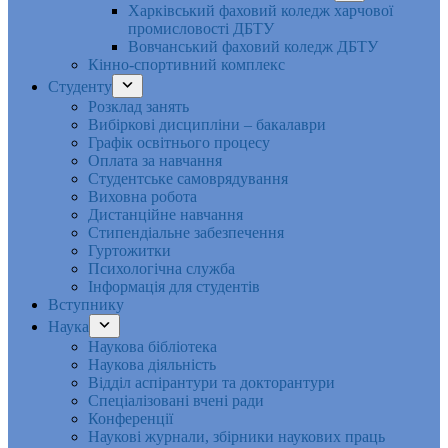
Харківський фаховий коледж харчової
промисловості ДБТУ
Вовчанський фаховий коледж ДБТУ
Кінно-спортивний комплекс
Студенту
Розклад занять
Вибіркові дисципліни – бакалаври
Графік освітнього процесу
Оплата за навчання
Студентське самоврядування
Виховна робота
Дистанційне навчання
Стипендіальне забезпечення
Гуртожитки
Психологічна служба
Інформація для студентів
Вступнику
Наука
Наукова бібліотека
Наукова діяльність
Відділ аспірантури та докторантури
Спеціалізовані вчені ради
Конференції
Наукові журнали, збірники наукових праць