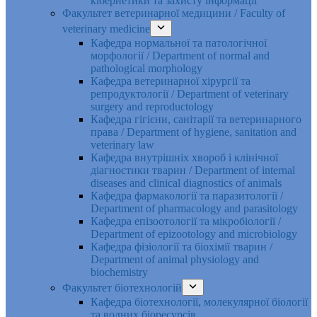
кібернетики та захисту інформації
Факультет ветеринарної медицини / Faculty of
veterinary medicine
Кафедра нормальної та патологічної
морфології / Department of normal and
pathological morphology
Кафедра ветеринарної хірургії та
репродуктології / Department of veterinary
surgery and reproductology
Кафедра гігієни, санітарії та ветеринарного
права / Department of hygiene, sanitation and
veterinary law
Кафедра внутрішніх хвороб і клінічної
діагностики тварин / Department of internal
diseases and clinical diagnostics of animals
Кафедра фармакології та паразитології /
Department of pharmacology and parasitology
Кафедра епізоотології та мікробіології /
Department of epizootology and microbiology
Кафедра фізіології та біохімії тварин /
Department of animal physiology and
biochemistry
Факультет біотехнологій
Кафедра біотехнології, молекулярної біології
та водних біоресурсів