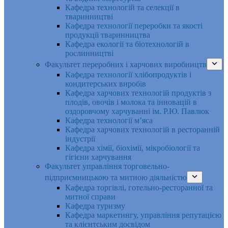
Кафедра технологій та селекції в
тваринництві
Кафедра технології переробки та якості
продукції тваринництва
Кафедра екології та біотехнологій в
рослинництві
Факультет переробних і харчових виробництв
Кафедра технології хлібопродуктів і
кондитерських виробів
Кафедра харчових технологій продуктів з
плодів, овочів і молока та інновацій в
оздоровчому харчуванні ім. Р.Ю. Павлюк
Кафедра технології м’яса
Кафедра харчових технологій в ресторанній
індустрії
Кафедра хімії, біохімії, мікробіології та
гігієни харчування
Факультет управління торговельно-
підприємницькою та митною діяльністю
Кафедра торгівлі, готельно-ресторанної та
митної справи
Кафедра туризму
Кафедра маркетингу, управління репутацією
та клієнтським досвідом