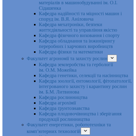
матеріалів в машинобудуванні ім. О.І.
Сідашенка
Кафедра надійності та міцності машин і
споруд ім. В.Я. Аніловича
Кафедра мехатроніки, безпеки
життєдіяльності та управління якістю
Кафедра фізичного виховання і спорту
Кафедра обладнання та інжинірингу
переробних і харчових виробництв
Кафедра фізики та математики
Факультет агрономії та захисту рослин
Кафедра землеробства та гербології
ім. О.М. Можейка
Кафедра генетики, селекції та насінництва
Кафедра зоології, ентомології, фітопатології,
інтегрованого захисту і карантину рослин
ім. Б.М. Литвинова
Кафедра рослинництва
Кафедра агрохімії
Кафедра ґрунтознавства
Кафедра плодовочівництва і зберігання
продукції рослинництва
Факультет енергетики, робототехніки та
комп’ютерних технологій