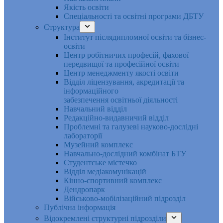
Якість освіти
Спеціальності та освітні програми ДБТУ
Структура
Інститут післядипломної освіти та бізнес-
освіти
Центр робітничих професій, фахової
передвищої та професійної освіти
Центр менеджменту якості освіти
Відділ ліцензування, акредитації та
інформаційного
забезпечення освітньої діяльності
Навчальний відділ
Редакційно-видавничий відділ
Проблемні та галузеві науково-дослідні
лабораторії
Музейний комплекс
Навчально-дослідний комбінат БТУ
Студентське містечко
Відділ медіакомунікацій
Кінно-спортивний комплекс
Дендропарк
Військово-мобілізаційний підрозділ
Публічна інформація
Відокремлені структурні підрозділи