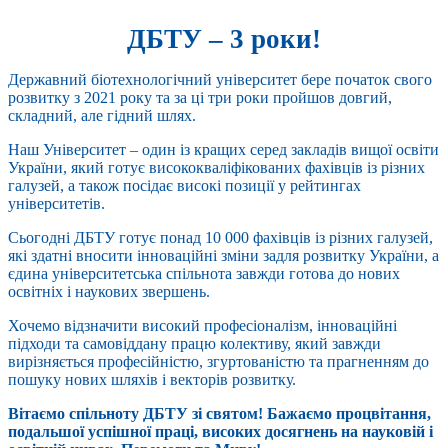
ДБТУ – 3 роки!
Державний біотехнологічний університет бере початок свого
розвитку з 2021 року та за ці три роки пройшов довгий,
складний, але гідний шлях.
Наш Університет – один із кращих серед закладів вищої освіти
України, який готує висококваліфікованих фахівців із різних
галузей, а також посідає високі позиції у рейтингах
університетів.
Сьогодні ДБТУ готує понад 10 000 фахівців із різних галузей,
які здатні вносити інноваційні зміни задля розвитку України, а
єдина університетська спільнота завжди готова до нових
освітніх і наукових звершень.
Хочемо відзначити високий професіоналізм, інноваційні
підходи та самовіддану працю колективу, який завжди
вирізняється професійністю, згуртованістю та прагненням до
пошуку нових шляхів і векторів розвитку.
Вітаємо спільноту ДБТУ зі святом! Бажаємо процвітання,
подальшої успішної праці, високих досягнень на науковій і