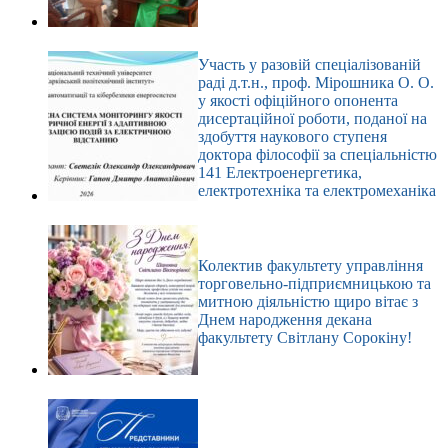
Участь у разовій спеціалізованій
раді д.т.н., проф. Мірошника О. О.
у якості офіційного опонента
дисертаційної роботи, поданої на
здобуття наукового ступеня
доктора філософії за спеціальністю
141 Електроенергетика,
електротехніка та електромеханіка
Колектив факультету управління
торговельно-підприємницькою та
митною діяльністю щиро вітає з
Днем народження декана
факультету Світлану Сорокіну!