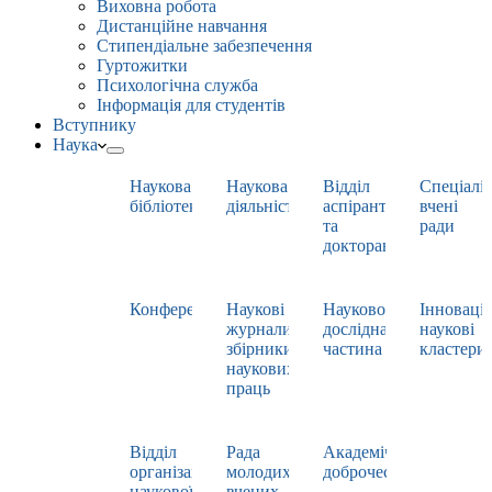
Виховна робота
Дистанційне навчання
Стипендіальне забезпечення
Гуртожитки
Психологічна служба
Інформація для студентів
Вступнику
Наука
Наукова
Наукова
Відділ
Спеціаліз
бібліотека
діяльність
аспірантури
вчені
та
ради
докторантури
Конференції
Наукові
Науково-
Інноваці
журнали,
дослідна
наукові
збірники
частина
кластери
наукових
праць
Відділ
Рада
Академічна
організації
молодих
доброчесність
наукової
вчених