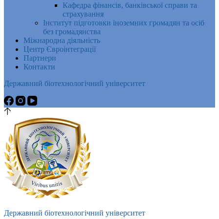
Кафедра фінансів, банківської справи та
страхування
Інститут підготовки іноземних громадян та осіб
без громадянства
Міжнародна діяльність
Центр Євроінтеграції
Партнери
Контакти
Державний біотехнологічний університет
Державний біотехнологічний університет