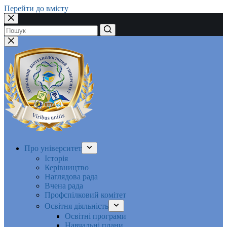
Перейти до вмісту
Немає
результатів
Про університет
Історія
Керівництво
Наглядова рада
Вчена рада
Профспілковий комітет
Освітня діяльність
Освітні програми
Навчальні плани