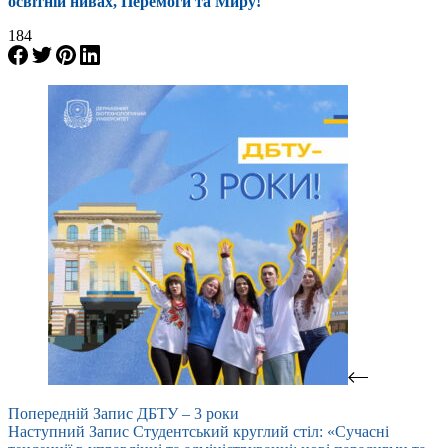
освітній нивах, Перемоги та Миру!
184
Попередній
Запис
ДБТУ – 3 роки
Наступний
Запис
Студентський круглий стіл: «Сучасні