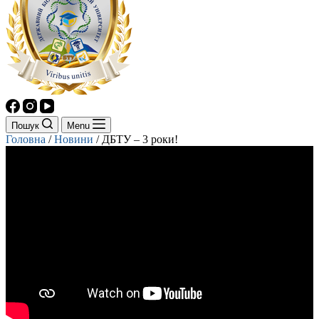
Пошук
Menu
Головна
/
Новини
/
ДБТУ – 3 роки!