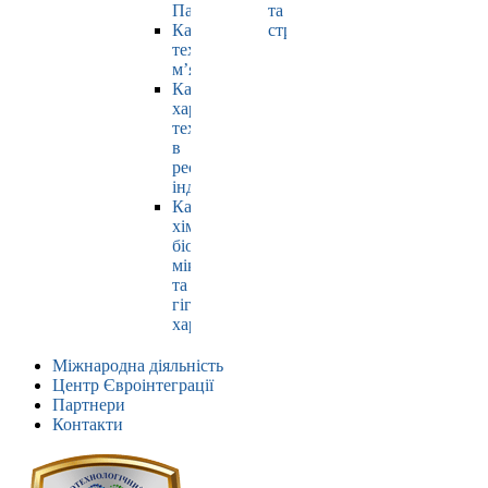
Павлюк
та
Кафедра
страхування
технології
м’яса
Кафедра
харчових
технологій
в
ресторанній
індустрії
Кафедра
хімії,
біохімії,
мікробіології
та
гігієни
харчування
Міжнародна діяльність
Центр Євроінтеграції
Партнери
Контакти