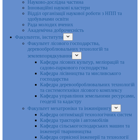
Науково-дослідна частина
Інноваційні наукові кластери
Відділ організації наукової роботи з НПП та
здобувачами освіти
Рада молодих вчених
Академічна доброчесність
Факультети, інститути
Факультет лісового господарства,
деревооброблювальних технологій та
землевпорядкування
Кафедра лісових культур, меліорацій та
садово-паркового господарства
Кафедра лісівництва та мисливського
господарства
Кафедра деревооброблювальних технологій
та системотехніки лісового комплексу
Кафедра управління земельними ресурсами,
геодезії та кадастру
Факультет мехатроніки та інжинірингу
Кафедра оптимізації технологічних систем
Кафедра тракторів і автомобілів
Кафедра сільськогосподарських машин та
інженерії тваринництва
Кафедра cервісної інженерії та технології