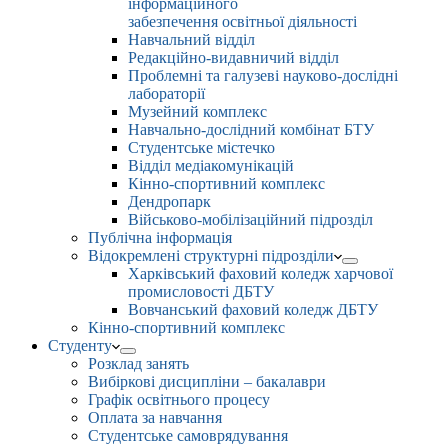
інформаційного
забезпечення освітньої діяльності
Навчальний відділ
Редакційно-видавничий відділ
Проблемні та галузеві науково-дослідні
лабораторії
Музейний комплекс
Навчально-дослідний комбінат БТУ
Студентське містечко
Відділ медіакомунікацій
Кінно-спортивний комплекс
Дендропарк
Військово-мобілізаційний підрозділ
Публічна інформація
Відокремлені структурні підрозділи
Харківський фаховий коледж харчової
промисловості ДБТУ
Вовчанський фаховий коледж ДБТУ
Кінно-спортивний комплекс
Студенту
Розклад занять
Вибіркові дисципліни – бакалаври
Графік освітнього процесу
Оплата за навчання
Студентське самоврядування