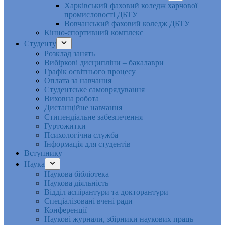
Харківський фаховий коледж харчової
промисловості ДБТУ
Вовчанський фаховий коледж ДБТУ
Кінно-спортивний комплекс
Студенту
Розклад занять
Вибіркові дисципліни – бакалаври
Графік освітнього процесу
Оплата за навчання
Студентське самоврядування
Виховна робота
Дистанційне навчання
Стипендіальне забезпечення
Гуртожитки
Психологічна служба
Інформація для студентів
Вступнику
Наука
Наукова бібліотека
Наукова діяльність
Відділ аспірантури та докторантури
Спеціалізовані вчені ради
Конференції
Наукові журнали, збірники наукових праць