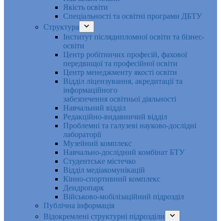
Якість освіти
Спеціальності та освітні програми ДБТУ
Структура
Інститут післядипломної освіти та бізнес-
освіти
Центр робітничих професій, фахової
передвищої та професійної освіти
Центр менеджменту якості освіти
Відділ ліцензування, акредитації та
інформаційного
забезпечення освітньої діяльності
Навчальний відділ
Редакційно-видавничий відділ
Проблемні та галузеві науково-дослідні
лабораторії
Музейний комплекс
Навчально-дослідний комбінат БТУ
Студентське містечко
Відділ медіакомунікацій
Кінно-спортивний комплекс
Дендропарк
Військово-мобілізаційний підрозділ
Публічна інформація
Відокремлені структурні підрозділи