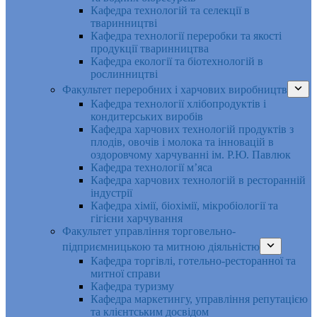
Кафедра технологій та селекції в
тваринництві
Кафедра технології переробки та якості
продукції тваринництва
Кафедра екології та біотехнологій в
рослинництві
Факультет переробних і харчових виробництв
Кафедра технології хлібопродуктів і
кондитерських виробів
Кафедра харчових технологій продуктів з
плодів, овочів і молока та інновацій в
оздоровчому харчуванні ім. Р.Ю. Павлюк
Кафедра технології м’яса
Кафедра харчових технологій в ресторанній
індустрії
Кафедра хімії, біохімії, мікробіології та
гігієни харчування
Факультет управління торговельно-
підприємницькою та митною діяльністю
Кафедра торгівлі, готельно-ресторанної та
митної справи
Кафедра туризму
Кафедра маркетингу, управління репутацією
та клієнтським досвідом