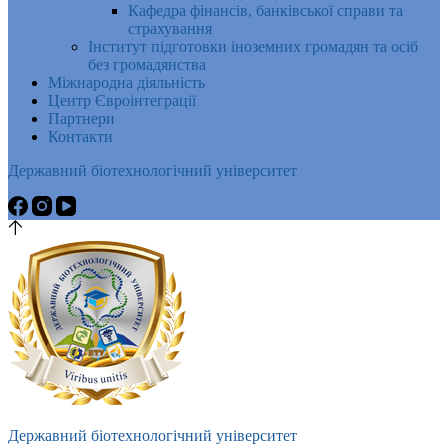
Кафедра фінансів, банківської справи та
страхування
Інститут підготовки іноземних громадян та осіб
без громадянства
Міжнародна діяльність
Центр Євроінтеграції
Партнери
Контакти
Державний біотехнологічний університет
Державний біотехнологічний університет