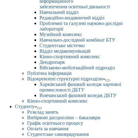
інформаційного
забезпечення освітньої діяльності
Навчальний відділ
Редакційно-видавничий відділ
Проблемні та галузеві науково-дослідні
лабораторії
Музейний комплекс
Навчально-дослідний комбінат БТУ
Студентське містечко
Відділ медіакомунікацій
Кінно-спортивний комплекс
Дендропарк
Військово-мобілізаційний підрозділ
Публічна інформація
Відокремлені структурні підрозділи
Харківський фаховий коледж харчової
промисловості ДБТУ
Вовчанський фаховий коледж ДБТУ
Кінно-спортивний комплекс
Студенту
Розклад занять
Вибіркові дисципліни – бакалаври
Графік освітнього процесу
Оплата за навчання
Студентське самоврядування