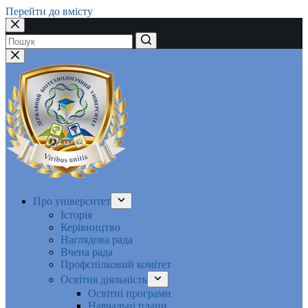
Перейти до вмісту
Немає
результатів
Про університет
Історія
Керівництво
Наглядова рада
Вчена рада
Профспілковий комітет
Освітня діяльність
Освітні програми
Навчальні плани