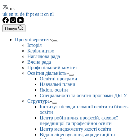
uk
uk
en
ru
de
fr
pt
es
it
cn
nl
Пошук
Про університет
Історія
Керівництво
Наглядова рада
Вчена рада
Профспілковий комітет
Освітня діяльність
Освітні програми
Навчальні плани
Якість освіти
Спеціальності та освітні програми ДБТУ
Структура
Інститут післядипломної освіти та бізнес-
освіти
Центр робітничих професій, фахової
передвищої та професійної освіти
Центр менеджменту якості освіти
Відділ ліцензування, акредитації та