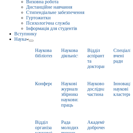
Виховна робота
Дистанційне навчання
Стипендіальне забезпечення
Гуртожитки
Психологічна служба
Інформація для студентів
Вступнику
Наука
Наукова
Наукова
Відділ
Спеціаліз
бібліотека
діяльність
аспірантури
вчені
та
ради
докторантури
Конференції
Наукові
Науково-
Інноваці
журнали,
дослідна
наукові
збірники
частина
кластери
наукових
праць
Відділ
Рада
Академічна
організації
молодих
доброчесність
наукової
вчених