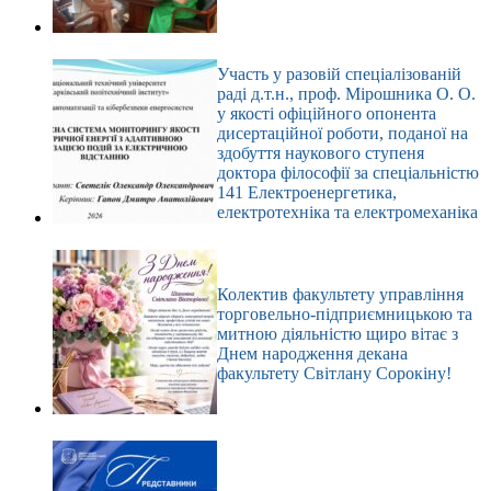
Участь у разовій спеціалізованій
раді д.т.н., проф. Мірошника О. О.
у якості офіційного опонента
дисертаційної роботи, поданої на
здобуття наукового ступеня
доктора філософії за спеціальністю
141 Електроенергетика,
електротехніка та електромеханіка
Колектив факультету управління
торговельно-підприємницькою та
митною діяльністю щиро вітає з
Днем народження декана
факультету Світлану Сорокіну!