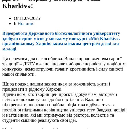
Kharkiv»!
On
11.09.2025
In
Новини
Відеоробота Державного біотехнологічного університету
здобула перше місце у міському конкурсі «Мій Kharkiv»,
організованому Харківським міським центром дозвілля
молоді
.
Ця перемога для нас особлива. Вона є продовженням гарної
традиції – ДБТУ вже не вперше виборює першість у подібних
конкурсах, демонструючи талант, креативність і силу єдності
нашої спільноти.
Щира подяка нашим захисникам за можливість жити і
працювати в рідному Харкові.
Вдячні всім, хто творив цей проєкт: здобувачам, авторам і
всім, хто доклав зусиль до його втілення. Важливо
підкреслити, що кожна подібна ініціатива відбувається за
постійної підтримки керівництва університету. Завдяки довірі
й натхненню, які ми отримуємо від ректора, колектив та
студенти сміливо реалізують свої ідеї.