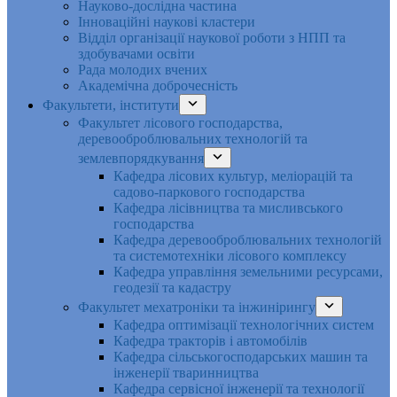
Науково-дослідна частина
Інноваційні наукові кластери
Відділ організації наукової роботи з НПП та
здобувачами освіти
Рада молодих вчених
Академічна доброчесність
Факультети, інститути
Факультет лісового господарства,
деревооброблювальних технологій та
землевпорядкування
Кафедра лісових культур, меліорацій та
садово-паркового господарства
Кафедра лісівництва та мисливського
господарства
Кафедра деревооброблювальних технологій
та системотехніки лісового комплексу
Кафедра управління земельними ресурсами,
геодезії та кадастру
Факультет мехатроніки та інжинірингу
Кафедра оптимізації технологічних систем
Кафедра тракторів і автомобілів
Кафедра сільськогосподарських машин та
інженерії тваринництва
Кафедра cервісної інженерії та технології