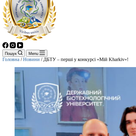
Пошук
Menu
Головна
/
Новини
/
ДБТУ – перші у конкурсі «Мій Kharkiv»!