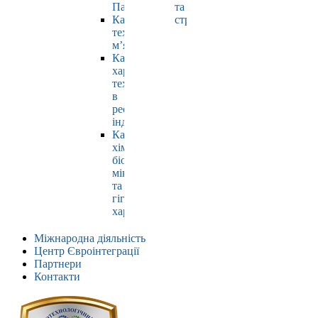
Павлюк
та
Кафедра
страхування
технології
м’яса
Кафедра
харчових
технологій
в
ресторанній
індустрії
Кафедра
хімії,
біохімії,
мікробіології
та
гігієни
харчування
Міжнародна діяльність
Центр Євроінтеграції
Партнери
Контакти