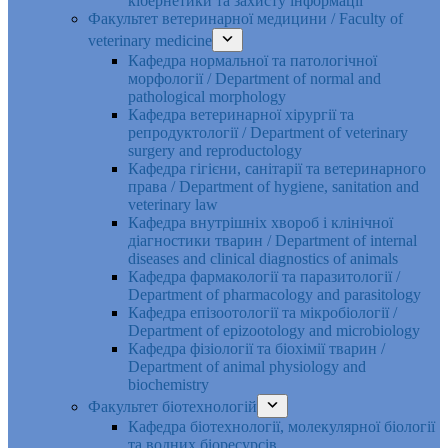
кібернетики та захисту інформації
Факультет ветеринарної медицини / Faculty of
veterinary medicine
Кафедра нормальної та патологічної
морфології / Department of normal and
pathological morphology
Кафедра ветеринарної хірургії та
репродуктології / Department of veterinary
surgery and reproductology
Кафедра гігієни, санітарії та ветеринарного
права / Department of hygiene, sanitation and
veterinary law
Кафедра внутрішніх хвороб і клінічної
діагностики тварин / Department of internal
diseases and clinical diagnostics of animals
Кафедра фармакології та паразитології /
Department of pharmacology and parasitology
Кафедра епізоотології та мікробіології /
Department of epizootology and microbiology
Кафедра фізіології та біохімії тварин /
Department of animal physiology and
biochemistry
Факультет біотехнологій
Кафедра біотехнології, молекулярної біології
та водних біоресурсів