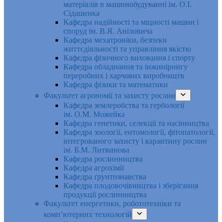
матеріалів в машинобудуванні ім. О.І.
Сідашенка
Кафедра надійності та міцності машин і
споруд ім. В.Я. Аніловича
Кафедра мехатроніки, безпеки
життєдіяльності та управління якістю
Кафедра фізичного виховання і спорту
Кафедра обладнання та інжинірингу
переробних і харчових виробництв
Кафедра фізики та математики
Факультет агрономії та захисту рослин
Кафедра землеробства та гербології
ім. О.М. Можейка
Кафедра генетики, селекції та насінництва
Кафедра зоології, ентомології, фітопатології,
інтегрованого захисту і карантину рослин
ім. Б.М. Литвинова
Кафедра рослинництва
Кафедра агрохімії
Кафедра ґрунтознавства
Кафедра плодовочівництва і зберігання
продукції рослинництва
Факультет енергетики, робототехніки та
комп’ютерних технологій